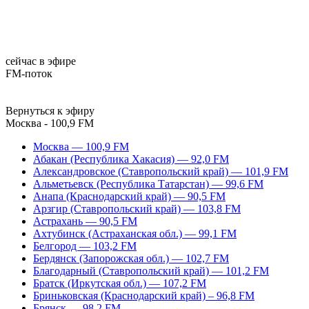
сейчас в эфире
FM-поток
Вернуться к эфиру
Москва - 100,9 FM
Москва — 100,9 FM
Абакан (Республика Хакасия) — 92,0 FM
Александровское (Ставропольский край) — 101,9 FM
Альметьевск (Республика Татарстан) — 99,6 FM
Анапа (Краснодарский край) — 90,5 FM
Арзгир (Ставропольский край) — 103,8 FM
Астрахань — 90,5 FM
Ахтубинск (Астраханская обл.) — 99,1 FM
Белгород — 103,2 FM
Бердянск (Запорожская обл.) — 102,7 FM
Благодарный (Ставропольский край) — 101,2 FM
Братск (Иркутская обл.) — 107,2 FM
Бриньковская (Краснодарский край) – 96,8 FM
Брянск — 98,2 FM