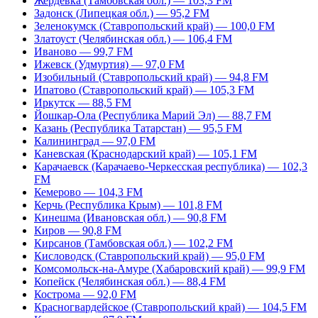
Жердевка (Тамбовская обл.) — 103,3 FM
Задонск (Липецкая обл.) — 95,2 FM
Зеленокумск (Ставропольский край) — 100,0 FM
Златоуст (Челябинская обл.) — 106,4 FM
Иваново — 99,7 FM
Ижевск (Удмуртия) — 97,0 FM
Изобильный (Ставропольский край) — 94,8 FM
Ипатово (Ставропольский край) — 105,3 FM
Иркутск — 88,5 FM
Йошкар-Ола (Республика Марий Эл) — 88,7 FM
Казань (Республика Татарстан) — 95,5 FM
Калининград — 97,0 FM
Каневская (Краснодарский край) — 105,1 FM
Карачаевск (Карачаево-Черкесская республика) — 102,3
FM
Кемерово — 104,3 FM
Керчь (Республика Крым) — 101,8 FM
Кинешма (Ивановская обл.) — 90,8 FM
Киров — 90,8 FM
Кирсанов (Тамбовская обл.) — 102,2 FM
Кисловодск (Ставропольский край) — 95,0 FM
Комсомольск-на-Амуре (Хабаровский край) — 99,9 FM
Копейск (Челябинская обл.) — 88,4 FM
Кострома — 92,0 FM
Красногвардейское (Ставропольский край) — 104,5 FM