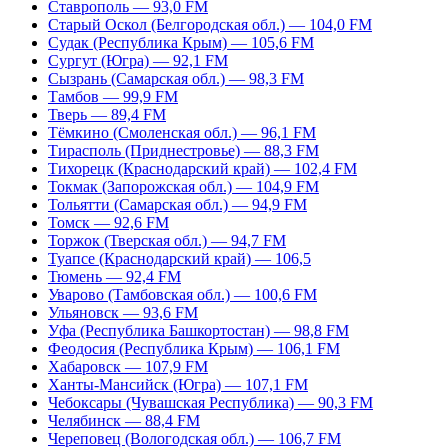
Ставрополь — 93,0 FM
Старый Оскол (Белгородская обл.) — 104,0 FM
Судак (Республика Крым) — 105,6 FM
Сургут (Югра) — 92,1 FM
Сызрань (Самарская обл.) — 98,3 FM
Тамбов — 99,9 FM
Тверь — 89,4 FM
Тёмкино (Смоленская обл.) — 96,1 FM
Тирасполь (Приднестровье) — 88,3 FM
Тихорецк (Краснодарский край) — 102,4 FM
Токмак (Запорожская обл.) — 104,9 FM
Тольятти (Самарская обл.) — 94,9 FM
Томск — 92,6 FM
Торжок (Тверская обл.) — 94,7 FM
Туапсе (Краснодарский край) — 106,5
Тюмень — 92,4 FM
Уварово (Тамбовская обл.) — 100,6 FM
Ульяновск — 93,6 FM
Уфа (Республика Башкортостан) — 98,8 FM
Феодосия (Республика Крым) — 106,1 FM
Хабаровск — 107,9 FM
Ханты-Мансийск (Югра) — 107,1 FM
Чебоксары (Чувашская Республика) — 90,3 FM
Челябинск — 88,4 FM
Череповец (Вологодская обл.) — 106,7 FM