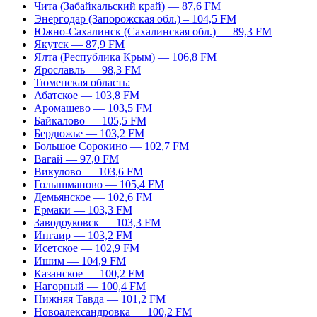
Чита (Забайкальский край) — 87,6 FM
Энергодар (Запорожская обл.) – 104,5 FM
Южно-Сахалинск (Сахалинская обл.) — 89,3 FM
Якутск — 87,9 FM
Ялта (Республика Крым) — 106,8 FM
Ярославль — 98,3 FM
Тюменская область:
Абатское — 103,8 FM
Аромашево — 103,5 FM
Байкалово — 105,5 FM
Бердюжье — 103,2 FM
Большое Сорокино — 102,7 FM
Вагай — 97,0 FM
Викулово — 103,6 FM
Голышманово — 105,4 FM
Демьянское — 102,6 FM
Ермаки — 103,3 FM
Заводоуковск — 103,3 FM
Ингаир — 103,2 FM
Исетское — 102,9 FM
Ишим — 104,9 FM
Казанское — 100,2 FM
Нагорный — 100,4 FM
Нижняя Тавда — 101,2 FM
Новоалександровка — 100,2 FM