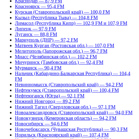
Краснодар — 87,9 FM
Красноярск — 95,4 FM
Курская (Ставропольский край) — 100,0 FM
Кызыл (Республика Тыва) — 104,8 FM
Лимасол (Республика Кипр) — 102,9 FM и 107,9 FM
Липецк — 97,9 FM
Луганск — 88,8 FM
Мариуполь (ДНР) — 97,2 FM
Матвеев Курган (Ростовская обл.) — 107,0 FM
Мелитополь (Запорожская обл.) — 96,7 FM
Миасс (Челябинская обл.) — 102,2 FM
Мичуринск (Тамбовская обл.) — 92,4 FM
Мурманск — 90,4 FM
Нальчик (Кабардино-Балкарская Республика) — 104,4
FM
Невинномысск (Ставропольский край) — 94,2 FM
Нефтекумск (Ставропольский край) — 100,4 FM
Нефтеюганск (Югра) — 92,1 FM
Нижний Новгород — 89,2 FM
Нижний Тагил (Свердловская обл.) — 97,1 FM
Новоалександровск (Ставропольский край) — 94,0 FM
Новокузнецк (Кемеровская область) — 94,2 FM
Новосибирск — 94,6 FM
Новочебоксарск (Чувашская Республика) — 90,3 FM
Норильск (Красноярский край) — 107,4 FM