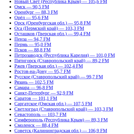
Новый Свет (Республика Крым) — 105,6 FM
Омск — 90,5 FM
Оренбург — 88,3 FM
Орёл — 95,6 FM
Орск (Оренбургская обл.) — 95,8 FM
Оса (Пермский край) — 103,3 FM
Осташков (Тверская обл.) — 99,4 FM
Пенза — 94,7 FM
Пермь — 95,0 FM
Псков — 88,8 FM
Петрозаводск (Республика Карелия) — 101,0 FM
Пятигорск (Ставропольский край) — 89,2 FM
Ржев (Тверская обл.) — 102,4 FM
Ростов-на-Дону — 95,7 FM
Русское (Ставропольский край) — 99,7 FM
Рязань — 102,5 FM
Самара — 96,8 FM
Санкт-Петербург — 92,9 FM
Саратов — 101,1 FM
Саргатское (Омская обл.) — 107,5 FM
Светлоград (Ставропольский край) — 103,3 FM
Севастополь — 103,7 FM
Симферополь (Республика Крым) — 89,3 FM
Смоленск — 88,4 FM
Советск (Калининградская обл.) — 106,9 FM