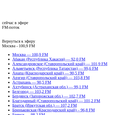
сейчас в эфире
FM-поток
Вернуться к эфиру
Москва - 100,9 FM
Москва — 100,9 FM
Абакан (Республика Хакасия) — 92,0 FM
Александровское (Ставропольский край) — 101,9 FM
Альметьевск (Республика Татарстан) — 99,6 FM
Анапа (Краснодарский край) — 90,5 FM
Арзгир (Ставропольский край) — 103,8 FM
Астрахань — 90,5 FM
Ахтубинск (Астраханская обл.) — 99,1 FM
Белгород — 103,2 FM
Бердянск (Запорожская обл.) — 102,7 FM
Благодарный (Ставропольский край) — 101,2 FM
Братск (Иркутская обл.) — 107,2 FM
Бриньковская (Краснодарский край) – 96,8 FM
Брянск — 98,2 FM