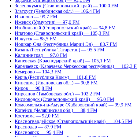
Задонск (Липецкая обл.) — 95,2 FM
Зеленокумск (Ставропольский край) — 100,0 FM
Златоуст (Челябинская обл.) — 106,4 FM
Иваново — 99,7 FM
Ижевск (Удмуртия) — 97,0 FM
Изобильный (Ставропольский край) — 94,8 FM
Ипатово (Ставропольский край) — 105,3 FM
Иркутск — 88,5 FM
Йошкар-Ола (Республика Марий Эл) — 88,7 FM
Казань (Республика Татарстан) — 95,5 FM
Калининград — 97,0 FM
Каневская (Краснодарский край) — 105,1 FM
Карачаевск (Карачаево-Черкесская республика) — 102,3 
Кемерово — 104,3 FM
Керчь (Республика Крым) — 101,8 FM
Кинешма (Ивановская обл.) — 90,8 FM
Киров — 90,8 FM
Кирсанов (Тамбовская обл.) — 102,2 FM
Кисловодск (Ставропольский край) — 95,0 FM
Комсомольск-на-Амуре (Хабаровский край) — 99,9 FM
Копейск (Челябинская обл.) — 88,4 FM
Кострома — 92,0 FM
Красногвардейское (Ставропольский край) — 104,5 FM
Краснодар — 87,9 FM
Красноярск — 95,4 FM