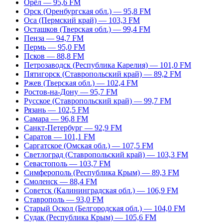
Орёл — 95,6 FM
Орск (Оренбургская обл.) — 95,8 FM
Оса (Пермский край) — 103,3 FM
Осташков (Тверская обл.) — 99,4 FM
Пенза — 94,7 FM
Пермь — 95,0 FM
Псков — 88,8 FM
Петрозаводск (Республика Карелия) — 101,0 FM
Пятигорск (Ставропольский край) — 89,2 FM
Ржев (Тверская обл.) — 102,4 FM
Ростов-на-Дону — 95,7 FM
Русское (Ставропольский край) — 99,7 FM
Рязань — 102,5 FM
Самара — 96,8 FM
Санкт-Петербург — 92,9 FM
Саратов — 101,1 FM
Саргатское (Омская обл.) — 107,5 FM
Светлоград (Ставропольский край) — 103,3 FM
Севастополь — 103,7 FM
Симферополь (Республика Крым) — 89,3 FM
Смоленск — 88,4 FM
Советск (Калининградская обл.) — 106,9 FM
Ставрополь — 93,0 FM
Старый Оскол (Белгородская обл.) — 104,0 FM
Судак (Республика Крым) — 105,6 FM