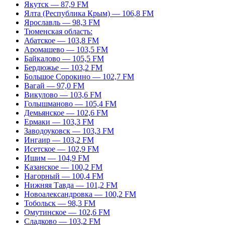
Якутск — 87,9 FM
Ялта (Республика Крым) — 106,8 FM
Ярославль — 98,3 FM
Тюменская область:
Абатское — 103,8 FM
Аромашево — 103,5 FM
Байкалово — 105,5 FM
Бердюжье — 103,2 FM
Большое Сорокино — 102,7 FM
Вагай — 97,0 FM
Викулово — 103,6 FM
Голышманово — 105,4 FM
Демьянское — 102,6 FM
Ермаки — 103,3 FM
Заводоуковск — 103,3 FM
Ингаир — 103,2 FM
Исетское — 102,9 FM
Ишим — 104,9 FM
Казанское — 100,2 FM
Нагорный — 100,4 FM
Нижняя Тавда — 101,2 FM
Новоалександровка — 100,2 FM
Тобольск — 98,3 FM
Омутинское — 102,6 FM
Сладково — 103,2 FM