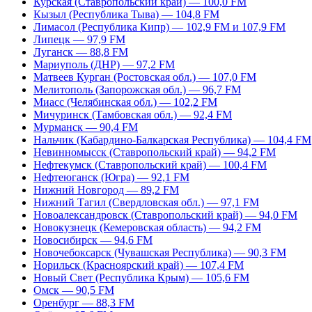
Курская (Ставропольский край) — 100,0 FM
Кызыл (Республика Тыва) — 104,8 FM
Лимасол (Республика Кипр) — 102,9 FM и 107,9 FM
Липецк — 97,9 FM
Луганск — 88,8 FM
Мариуполь (ДНР) — 97,2 FM
Матвеев Курган (Ростовская обл.) — 107,0 FM
Мелитополь (Запорожская обл.) — 96,7 FM
Миасс (Челябинская обл.) — 102,2 FM
Мичуринск (Тамбовская обл.) — 92,4 FM
Мурманск — 90,4 FM
Нальчик (Кабардино-Балкарская Республика) — 104,4 FM
Невинномысск (Ставропольский край) — 94,2 FM
Нефтекумск (Ставропольский край) — 100,4 FM
Нефтеюганск (Югра) — 92,1 FM
Нижний Новгород — 89,2 FM
Нижний Тагил (Свердловская обл.) — 97,1 FM
Новоалександровск (Ставропольский край) — 94,0 FM
Новокузнецк (Кемеровская область) — 94,2 FM
Новосибирск — 94,6 FM
Новочебоксарск (Чувашская Республика) — 90,3 FM
Норильск (Красноярский край) — 107,4 FM
Новый Свет (Республика Крым) — 105,6 FM
Омск — 90,5 FM
Оренбург — 88,3 FM