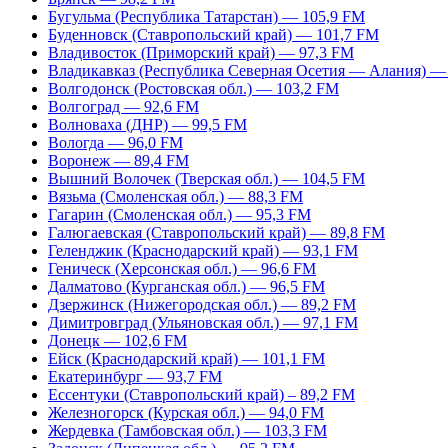
Бугульма (Республика Татарстан) — 105,9 FM
Буденновск (Ставропольский край) — 101,7 FM
Владивосток (Приморский край) — 97,3 FM
Владикавказ (Республика Северная Осетия — Алания) —
Волгодонск (Ростовская обл.) — 103,2 FM
Волгоград — 92,6 FM
Волноваха (ДНР) — 99,5 FM
Вологда — 96,0 FM
Воронеж — 89,4 FM
Вышний Волочек (Тверская обл.) — 104,5 FM
Вязьма (Смоленская обл.) — 88,3 FM
Гагарин (Смоленская обл.) — 95,3 FM
Галюгаевская (Ставропольский край) — 89,8 FM
Геленджик (Краснодарский край) — 93,1 FM
Геническ (Херсонская обл.) — 96,6 FM
Далматово (Курганская обл.) — 96,5 FM
Дзержинск (Нижегородская обл.) — 89,2 FM
Димитровград (Ульяновская обл.) — 97,1 FM
Донецк — 102,6 FM
Ейск (Краснодарский край) — 101,1 FM
Екатеринбург — 93,7 FM
Ессентуки (Ставропольский край) – 89,2 FM
Железногорск (Курская обл.) — 94,0 FM
Жердевка (Тамбовская обл.) — 103,3 FM