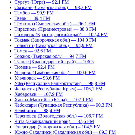
Сургут (Югра) — 92,1 FM
Сызрань (Самарская обл.) — 98,3 FM
Тамбов — 99,9 FM
Тверь — 89,4 FM
Тёмкино (Смоленская обл.) — 96,1 FM
Тирасполь (Приднестровье) — 88,3 FM
Тихорецк (Краснодарский край) — 102,4 FM
Токмак (Запорожская обл.) — 104,9 FM
Тольятти (Самарская обл.) — 94,9 FM
Томск — 92,6 FM
Торжок (Тверская обл.) — 94,7 FM
Туапсе (Краснодарский край) — 106,5
Тюмень — 92,4 FM
Уварово (Тамбовская обл.) — 100,6 FM
Ульяновск — 93,6 FM
Уфа (Республика Башкортостан) — 98,8 FM
Феодосия (Республика Крым) — 106,1 FM
Хабаровск — 107,9 FM
Ханты-Мансийск (Югра) — 107,1 FM
Чебоксары (Чувашская Республика) — 90,3 FM
Челябинск — 88,4 FM
Череповец (Вологодская обл.) — 106,7 FM
Чита (Забайкальский край) — 87,6 FM
Энергодар (Запорожская обл.) – 104,5 FM
Южно-Сахалинск (Сахалинская обл.) — 89,3 FM