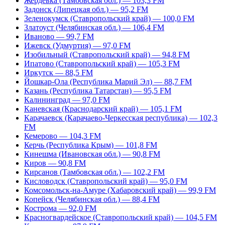
Жердевка (Тамбовская обл.) — 103,3 FM
Задонск (Липецкая обл.) — 95,2 FM
Зеленокумск (Ставропольский край) — 100,0 FM
Златоуст (Челябинская обл.) — 106,4 FM
Иваново — 99,7 FM
Ижевск (Удмуртия) — 97,0 FM
Изобильный (Ставропольский край) — 94,8 FM
Ипатово (Ставропольский край) — 105,3 FM
Иркутск — 88,5 FM
Йошкар-Ола (Республика Марий Эл) — 88,7 FM
Казань (Республика Татарстан) — 95,5 FM
Калининград — 97,0 FM
Каневская (Краснодарский край) — 105,1 FM
Карачаевск (Карачаево-Черкесская республика) — 102,3
FM
Кемерово — 104,3 FM
Керчь (Республика Крым) — 101,8 FM
Кинешма (Ивановская обл.) — 90,8 FM
Киров — 90,8 FM
Кирсанов (Тамбовская обл.) — 102,2 FM
Кисловодск (Ставропольский край) — 95,0 FM
Комсомольск-на-Амуре (Хабаровский край) — 99,9 FM
Копейск (Челябинская обл.) — 88,4 FM
Кострома — 92,0 FM
Красногвардейское (Ставропольский край) — 104,5 FM