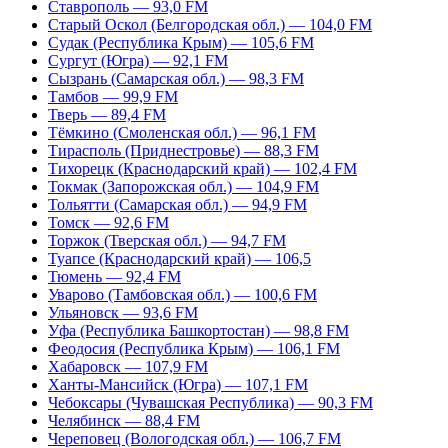
Ставрополь — 93,0 FM
Старый Оскол (Белгородская обл.) — 104,0 FM
Судак (Республика Крым) — 105,6 FM
Сургут (Югра) — 92,1 FM
Сызрань (Самарская обл.) — 98,3 FM
Тамбов — 99,9 FM
Тверь — 89,4 FM
Тёмкино (Смоленская обл.) — 96,1 FM
Тирасполь (Приднестровье) — 88,3 FM
Тихорецк (Краснодарский край) — 102,4 FM
Токмак (Запорожская обл.) — 104,9 FM
Тольятти (Самарская обл.) — 94,9 FM
Томск — 92,6 FM
Торжок (Тверская обл.) — 94,7 FM
Туапсе (Краснодарский край) — 106,5
Тюмень — 92,4 FM
Уварово (Тамбовская обл.) — 100,6 FM
Ульяновск — 93,6 FM
Уфа (Республика Башкортостан) — 98,8 FM
Феодосия (Республика Крым) — 106,1 FM
Хабаровск — 107,9 FM
Ханты-Мансийск (Югра) — 107,1 FM
Чебоксары (Чувашская Республика) — 90,3 FM
Челябинск — 88,4 FM
Череповец (Вологодская обл.) — 106,7 FM