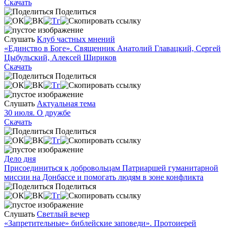
Скачать
Поделиться
Слушать
Клуб частных мнений
«Единство в Боге». Священник Анатолий Главацкий, Сергей
Цыбульский, Алексей Шириков
Скачать
Поделиться
Слушать
Актуальная тема
30 июля. О дружбе
Скачать
Поделиться
Дело дня
Присоединиться к добровольцам Патриаршей гуманитарной
миссии на Донбассе и помогать людям в зоне конфликта
Поделиться
Слушать
Светлый вечер
«Запретительные» библейские заповеди». Протоиерей