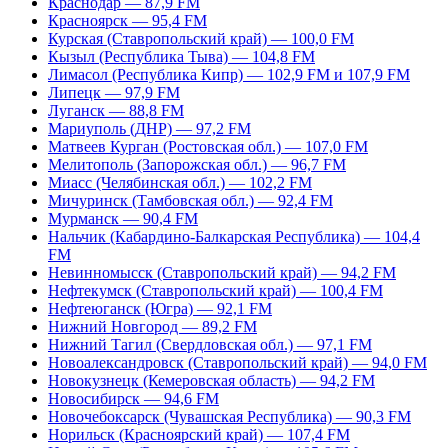
Краснодар — 87,9 FM
Красноярск — 95,4 FM
Курская (Ставропольский край) — 100,0 FM
Кызыл (Республика Тыва) — 104,8 FM
Лимасол (Республика Кипр) — 102,9 FM и 107,9 FM
Липецк — 97,9 FM
Луганск — 88,8 FM
Мариуполь (ДНР) — 97,2 FM
Матвеев Курган (Ростовская обл.) — 107,0 FM
Мелитополь (Запорожская обл.) — 96,7 FM
Миасс (Челябинская обл.) — 102,2 FM
Мичуринск (Тамбовская обл.) — 92,4 FM
Мурманск — 90,4 FM
Нальчик (Кабардино-Балкарская Республика) — 104,4
FM
Невинномысск (Ставропольский край) — 94,2 FM
Нефтекумск (Ставропольский край) — 100,4 FM
Нефтеюганск (Югра) — 92,1 FM
Нижний Новгород — 89,2 FM
Нижний Тагил (Свердловская обл.) — 97,1 FM
Новоалександровск (Ставропольский край) — 94,0 FM
Новокузнецк (Кемеровская область) — 94,2 FM
Новосибирск — 94,6 FM
Новочебоксарск (Чувашская Республика) — 90,3 FM
Норильск (Красноярский край) — 107,4 FM