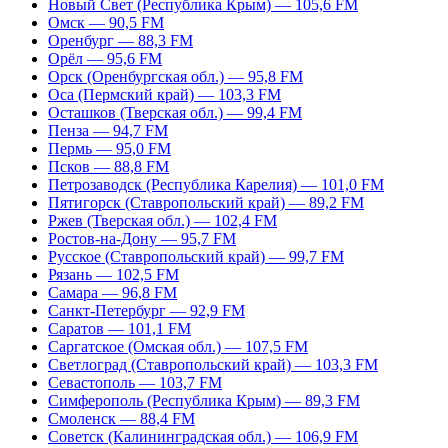
Новый Свет (Республика Крым) — 105,6 FM
Омск — 90,5 FM
Оренбург — 88,3 FM
Орёл — 95,6 FM
Орск (Оренбургская обл.) — 95,8 FM
Оса (Пермский край) — 103,3 FM
Осташков (Тверская обл.) — 99,4 FM
Пенза — 94,7 FM
Пермь — 95,0 FM
Псков — 88,8 FM
Петрозаводск (Республика Карелия) — 101,0 FM
Пятигорск (Ставропольский край) — 89,2 FM
Ржев (Тверская обл.) — 102,4 FM
Ростов-на-Дону — 95,7 FM
Русское (Ставропольский край) — 99,7 FM
Рязань — 102,5 FM
Самара — 96,8 FM
Санкт-Петербург — 92,9 FM
Саратов — 101,1 FM
Саргатское (Омская обл.) — 107,5 FM
Светлоград (Ставропольский край) — 103,3 FM
Севастополь — 103,7 FM
Симферополь (Республика Крым) — 89,3 FM
Смоленск — 88,4 FM
Советск (Калининградская обл.) — 106,9 FM