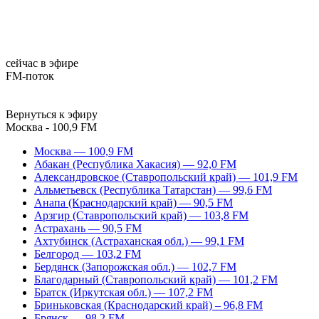
сейчас в эфире
FM-поток
Вернуться к эфиру
Москва - 100,9 FM
Москва — 100,9 FM
Абакан (Республика Хакасия) — 92,0 FM
Александровское (Ставропольский край) — 101,9 FM
Альметьевск (Республика Татарстан) — 99,6 FM
Анапа (Краснодарский край) — 90,5 FM
Арзгир (Ставропольский край) — 103,8 FM
Астрахань — 90,5 FM
Ахтубинск (Астраханская обл.) — 99,1 FM
Белгород — 103,2 FM
Бердянск (Запорожская обл.) — 102,7 FM
Благодарный (Ставропольский край) — 101,2 FM
Братск (Иркутская обл.) — 107,2 FM
Бриньковская (Краснодарский край) – 96,8 FM
Брянск — 98,2 FM