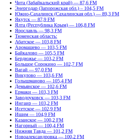
Чита (Забайкальский край) — 87,6 FM
Энергодар (Запорожская обл.) – 104,5 FM
Южно-Сахалинск (Сахалинская обл.) — 89,3 FM
Якутск — 87,9 FM
Ялта (Республика Крым) — 106,8 FM
Ярославль — 98,3 FM
Тюменская область:
Абатское — 103,8 FM
Аромашево — 103,5 FM
Байкалово — 105,5 FM
Бердюжье — 103,2 FM
Большое Сорокино — 102,7 FM
Вагай — 97,0 FM
Викулово — 103,6 FM
Голышманово — 105,4 FM
Демьянское — 102,6 FM
Ермаки — 103,3 FM
Заводоуковск — 103,3 FM
Ингаир — 103,2 FM
Исетское — 102,9 FM
Ишим — 104,9 FM
Казанское — 100,2 FM
Нагорный — 100,4 FM
Нижняя Тавда — 101,2 FM
Новоалександровка — 100,2 FM