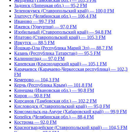
Жердевка (Тамбовская обл.) — 103,3 FM
Задонск (Липецкая обл.) — 95,2 FM
Зеленокумск (Ставропольский край) — 100,0 FM
Златоуст (Челябинская обл.) — 106,4 FM
Иваново — 99,7 FM
Ижевск (Удмуртия) — 97,0 FM
Изобильный (Ставропольский край) — 94,8 FM
Ипатово (Ставропольский край) — 105,3 FM
Иркутск — 88,5 FM
Йошкар-Ола (Республика Марий Эл) — 88,7 FM
Казань (Республика Татарстан) — 95,5 FM
Калининград — 97,0 FM
Каневская (Краснодарский край) — 105,1 FM
Карачаевск (Карачаево-Черкесская республика) — 102,3
FM
Кемерово — 104,3 FM
Керчь (Республика Крым) — 101,8 FM
Кинешма (Ивановская обл.) — 90,8 FM
Киров — 90,8 FM
Кирсанов (Тамбовская обл.) — 102,2 FM
Кисловодск (Ставропольский край) — 95,0 FM
Комсомольск-на-Амуре (Хабаровский край) — 99,9 FM
Копейск (Челябинская обл.) — 88,4 FM
Кострома — 92,0 FM
Красногвардейское (Ставропольский край) — 104,5 FM