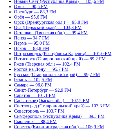
Новый Свет (Республика Крым) — 105,6 FM
Омск — 90,5 FM
Оренбург — 88,3 FM
Орёл — 95,6 FM
Орск (Оренбургская обл.) — 95,8 FM
Оса (Пермский край) — 103,3 FM
Осташков (Тверская обл.) — 99,4 FM
Пенза — 94,7 FM
Пермь — 95,0 FM
Псков — 88,8 FM
Петрозаводск (Республика Карелия) — 101,0 FM
Пятигорск (Ставропольский край) — 89,2 FM
Ржев (Тверская обл.) — 102,4 FM
Ростов-на-Дону — 95,7 FM
Русское (Ставропольский край) — 99,7 FM
Рязань — 102,5 FM
Самара — 96,8 FM
Санкт-Петербург — 92,9 FM
Саратов — 101,1 FM
Саргатское (Омская обл.) — 107,5 FM
Светлоград (Ставропольский край) — 103,3 FM
Севастополь — 103,7 FM
Симферополь (Республика Крым) — 89,3 FM
Смоленск — 88,4 FM
Советск (Калининградская обл.) — 106,9 FM