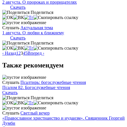
2 августа. О пророках и прорицателях
Скачать
Поделиться
Слушать
Актуальная тема
1 августа. О любви к ближнему
Скачать
Поделиться
‹ Назад
1
2
3
4
5
Вперед ›
Также рекомендуем
Слушать
Псалтирь: богослужебные чтения
Псалом 82. Богослужебные чтения
Скачать
Поделиться
Слушать
Светлый вечер
«Православное христианство и иудаизм». Священник Георгий
Думби