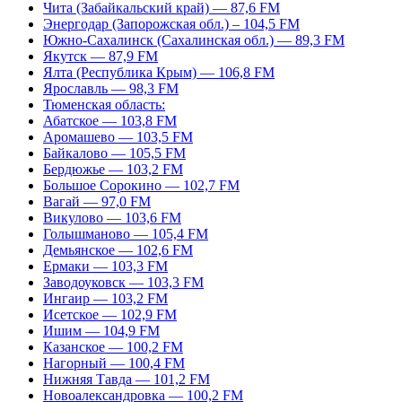
Чита (Забайкальский край) — 87,6 FM
Энергодар (Запорожская обл.) – 104,5 FM
Южно-Сахалинск (Сахалинская обл.) — 89,3 FM
Якутск — 87,9 FM
Ялта (Республика Крым) — 106,8 FM
Ярославль — 98,3 FM
Тюменская область:
Абатское — 103,8 FM
Аромашево — 103,5 FM
Байкалово — 105,5 FM
Бердюжье — 103,2 FM
Большое Сорокино — 102,7 FM
Вагай — 97,0 FM
Викулово — 103,6 FM
Голышманово — 105,4 FM
Демьянское — 102,6 FM
Ермаки — 103,3 FM
Заводоуковск — 103,3 FM
Ингаир — 103,2 FM
Исетское — 102,9 FM
Ишим — 104,9 FM
Казанское — 100,2 FM
Нагорный — 100,4 FM
Нижняя Тавда — 101,2 FM
Новоалександровка — 100,2 FM