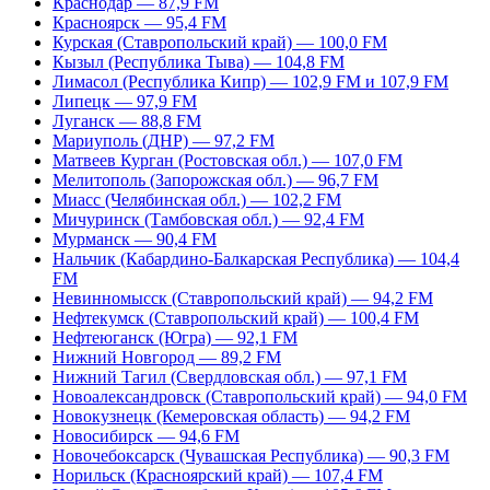
Краснодар — 87,9 FM
Красноярск — 95,4 FM
Курская (Ставропольский край) — 100,0 FM
Кызыл (Республика Тыва) — 104,8 FM
Лимасол (Республика Кипр) — 102,9 FM и 107,9 FM
Липецк — 97,9 FM
Луганск — 88,8 FM
Мариуполь (ДНР) — 97,2 FM
Матвеев Курган (Ростовская обл.) — 107,0 FM
Мелитополь (Запорожская обл.) — 96,7 FM
Миасс (Челябинская обл.) — 102,2 FM
Мичуринск (Тамбовская обл.) — 92,4 FM
Мурманск — 90,4 FM
Нальчик (Кабардино-Балкарская Республика) — 104,4
FM
Невинномысск (Ставропольский край) — 94,2 FM
Нефтекумск (Ставропольский край) — 100,4 FM
Нефтеюганск (Югра) — 92,1 FM
Нижний Новгород — 89,2 FM
Нижний Тагил (Свердловская обл.) — 97,1 FM
Новоалександровск (Ставропольский край) — 94,0 FM
Новокузнецк (Кемеровская область) — 94,2 FM
Новосибирск — 94,6 FM
Новочебоксарск (Чувашская Республика) — 90,3 FM
Норильск (Красноярский край) — 107,4 FM