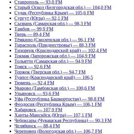
Ставрополь — 93,0 FM
Старый Оскол (Белгородская обл.) — 104,0 FM
Судак (Республика Крым) — 105,6 FM
Сургут (Югра) — 92,1 FM
Сызрань (Самарская обл.) — 98,3 FM
Тамбов — 99,9 FM
Тверь — 89,4 FM
Тёмкино (Смоленская обл.) — 96,1 FM
Тирасполь (Приднестровье) — 88,3 FM
Тихорецк (Краснодарский край) — 102,4 FM
Токмак (Запорожская обл.) — 104,9 FM
Тольятти (Самарская обл.) — 94,9 FM
Томск — 92,6 FM
Торжок (Тверская обл.) — 94,7 FM
Туапсе (Краснодарский край) — 106,5
Тюмень — 92,4 FM
Уварово (Тамбовская обл.) — 100,6 FM
Ульяновск — 93,6 FM
Уфа (Республика Башкортостан) — 98,8 FM
Феодосия (Республика Крым) — 106,1 FM
Хабаровск — 107,9 FM
Ханты-Мансийск (Югра) — 107,1 FM
Чебоксары (Чувашская Республика) — 90,3 FM
Челябинск — 88,4 FM
Череповец (Вологодская обл.) — 106,7 FM