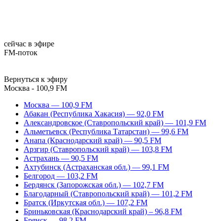
сейчас в эфире
FM-поток
Вернуться к эфиру
Москва - 100,9 FM
Москва — 100,9 FM
Абакан (Республика Хакасия) — 92,0 FM
Александровское (Ставропольский край) — 101,9 FM
Альметьевск (Республика Татарстан) — 99,6 FM
Анапа (Краснодарский край) — 90,5 FM
Арзгир (Ставропольский край) — 103,8 FM
Астрахань — 90,5 FM
Ахтубинск (Астраханская обл.) — 99,1 FM
Белгород — 103,2 FM
Бердянск (Запорожская обл.) — 102,7 FM
Благодарный (Ставропольский край) — 101,2 FM
Братск (Иркутская обл.) — 107,2 FM
Бриньковская (Краснодарский край) – 96,8 FM
Брянск — 98,2 FM