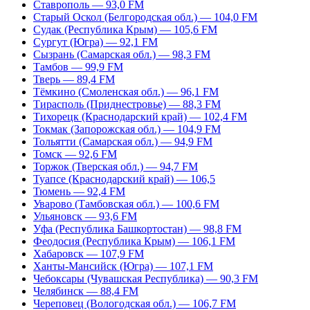
Ставрополь — 93,0 FM
Старый Оскол (Белгородская обл.) — 104,0 FM
Судак (Республика Крым) — 105,6 FM
Сургут (Югра) — 92,1 FM
Сызрань (Самарская обл.) — 98,3 FM
Тамбов — 99,9 FM
Тверь — 89,4 FM
Тёмкино (Смоленская обл.) — 96,1 FM
Тирасполь (Приднестровье) — 88,3 FM
Тихорецк (Краснодарский край) — 102,4 FM
Токмак (Запорожская обл.) — 104,9 FM
Тольятти (Самарская обл.) — 94,9 FM
Томск — 92,6 FM
Торжок (Тверская обл.) — 94,7 FM
Туапсе (Краснодарский край) — 106,5
Тюмень — 92,4 FM
Уварово (Тамбовская обл.) — 100,6 FM
Ульяновск — 93,6 FM
Уфа (Республика Башкортостан) — 98,8 FM
Феодосия (Республика Крым) — 106,1 FM
Хабаровск — 107,9 FM
Ханты-Мансийск (Югра) — 107,1 FM
Чебоксары (Чувашская Республика) — 90,3 FM
Челябинск — 88,4 FM
Череповец (Вологодская обл.) — 106,7 FM