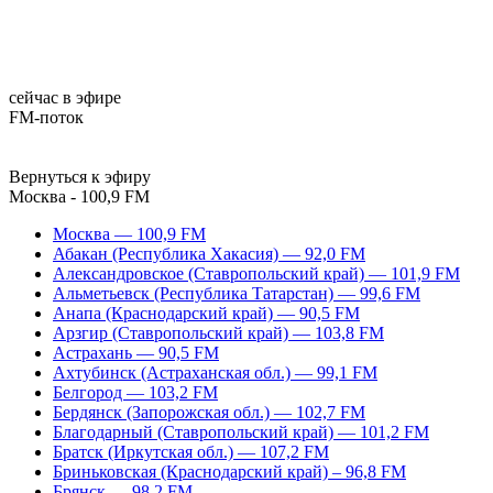
сейчас в эфире
FM-поток
Вернуться к эфиру
Москва - 100,9 FM
Москва — 100,9 FM
Абакан (Республика Хакасия) — 92,0 FM
Александровское (Ставропольский край) — 101,9 FM
Альметьевск (Республика Татарстан) — 99,6 FM
Анапа (Краснодарский край) — 90,5 FM
Арзгир (Ставропольский край) — 103,8 FM
Астрахань — 90,5 FM
Ахтубинск (Астраханская обл.) — 99,1 FM
Белгород — 103,2 FM
Бердянск (Запорожская обл.) — 102,7 FM
Благодарный (Ставропольский край) — 101,2 FM
Братск (Иркутская обл.) — 107,2 FM
Бриньковская (Краснодарский край) – 96,8 FM
Брянск — 98,2 FM