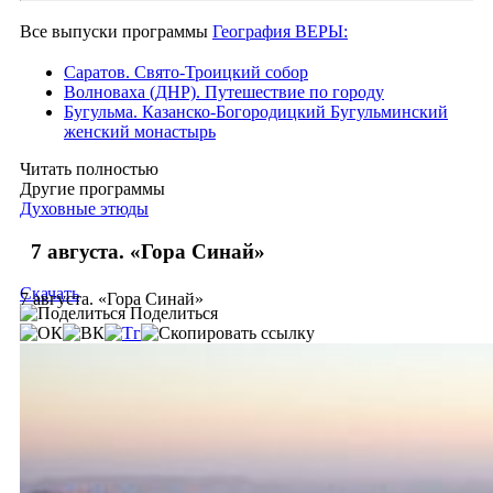
Все выпуски программы
География ВЕРЫ:
Саратов. Свято-Троицкий собор
Волноваха (ДНР). Путешествие по городу
Бугульма. Казанско-Богородицкий Бугульминский
женский монастырь
Читать полностью
Другие программы
Духовные этюды
7 августа. «Гора Синай»
Скачать
7 августа. «Гора Синай»
Поделиться