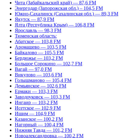
Чита (Забайкальский край) — 87,6 FM
Энергодар (Запорожская обл.) – 104,5 FM
Южно-Сахалинск (Сахалинская обл.) — 89,3 FM
Якутск — 87,9 FM
Ялта (Республика Крым) — 106,8 FM
Ярославль — 98,3 FM
Тюменская область:
Абатское — 103,8 FM
Аромашево — 103,5 FM
Байкалово — 105,5 FM
Бердюжье — 103,2 FM
Большое Сорокино — 102,7 FM
Вагай — 97,0 FM
Викулово — 103,6 FM
Голышманово — 105,4 FM
Демьянское — 102,6 FM
Ермаки — 103,3 FM
Заводоуковск — 103,3 FM
Ингаир — 103,2 FM
Исетское — 102,9 FM
Ишим — 104,9 FM
Казанское — 100,2 FM
Нагорный — 100,4 FM
Нижняя Тавда — 101,2 FM
Новоалександровка — 100,2 FM