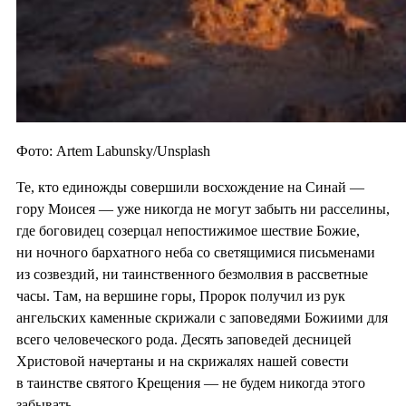
Фото: Artem Labunsky/Unsplash
Те, кто единожды совершили восхождение на Синай —
гору Моисея — уже никогда не могут забыть ни расселины,
где боговидец созерцал непостижимое шествие Божие,
ни ночного бархатного неба со светящимися письменами
из созвездий, ни таинственного безмолвия в рассветные
часы. Там, на вершине горы, Пророк получил из рук
ангельских каменные скрижали с заповедями Божиими для
всего человеческого рода. Десять заповедей десницей
Христовой начертаны и на скрижалях нашей совести
в таинстве святого Крещения — не будем никогда этого
забывать.