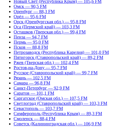
Новый Свет (Республика Крым) — 105,6 FM
Омск — 90,5 FM
Оренбург — 88,3 FM
Орёл — 95,6 FM
Орск (Оренбургская обл.) — 95,8 FM
Оса (Пермский край) — 103,3 FM
Осташков (Тверская обл.) — 99,4 FM
Пенза — 94,7 FM
Пермь — 95,0 FM
Псков — 88,8 FM
Петрозаводск (Республика Карелия) — 101,0 FM
Пятигорск (Ставропольский край) — 89,2 FM
Ржев (Тверская обл.) — 102,4 FM
Ростов-на-Дону — 95,7 FM
Русское (Ставропольский край) — 99,7 FM
Рязань — 102,5 FM
Самара — 96,8 FM
Санкт-Петербург — 92,9 FM
Саратов — 101,1 FM
Саргатское (Омская обл.) — 107,5 FM
Светлоград (Ставропольский край) — 103,3 FM
Севастополь — 103,7 FM
Симферополь (Республика Крым) — 89,3 FM
Смоленск — 88,4 FM
Советск (Калининградская обл.) — 106,9 FM