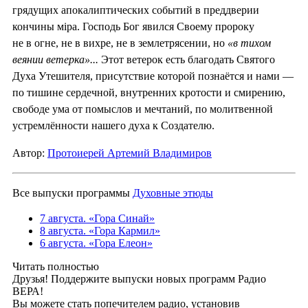
грядущих апокалиптических событий в преддверии
кончины мiра. Господь Бог явился Своему пророку
не в огне, не в вихре, не в землетрясении, но
«в тихом
веянии ветерка»...
Этот ветерок есть благодать Святого
Духа Утешителя, присутствие которой познаётся и нами —
по тишине сердечной, внутренних кротости и смирению,
свободе ума от помыслов и мечтаний, по молитвенной
устремлённости нашего духа к Создателю.
Автор:
Протоиерей Артемий Владимиров
Все выпуски программы
Духовные этюды
7 августа. «Гора Синай»
8 августа. «Гора Кармил»
6 августа. «Гора Елеон»
Читать полностью
Друзья! Поддержите выпуски новых программ Радио
ВЕРА!
Вы можете стать попечителем радио, установив