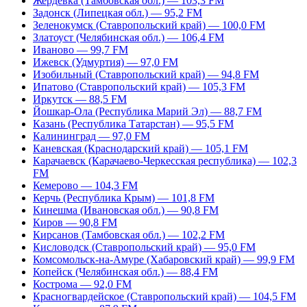
Жердевка (Тамбовская обл.) — 103,3 FM
Задонск (Липецкая обл.) — 95,2 FM
Зеленокумск (Ставропольский край) — 100,0 FM
Златоуст (Челябинская обл.) — 106,4 FM
Иваново — 99,7 FM
Ижевск (Удмуртия) — 97,0 FM
Изобильный (Ставропольский край) — 94,8 FM
Ипатово (Ставропольский край) — 105,3 FM
Иркутск — 88,5 FM
Йошкар-Ола (Республика Марий Эл) — 88,7 FM
Казань (Республика Татарстан) — 95,5 FM
Калининград — 97,0 FM
Каневская (Краснодарский край) — 105,1 FM
Карачаевск (Карачаево-Черкесская республика) — 102,3
FM
Кемерово — 104,3 FM
Керчь (Республика Крым) — 101,8 FM
Кинешма (Ивановская обл.) — 90,8 FM
Киров — 90,8 FM
Кирсанов (Тамбовская обл.) — 102,2 FM
Кисловодск (Ставропольский край) — 95,0 FM
Комсомольск-на-Амуре (Хабаровский край) — 99,9 FM
Копейск (Челябинская обл.) — 88,4 FM
Кострома — 92,0 FM
Красногвардейское (Ставропольский край) — 104,5 FM