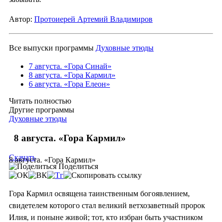
Автор:
Протоиерей Артемий Владимиров
Все выпуски программы
Духовные этюды
7 августа. «Гора Синай»
8 августа. «Гора Кармил»
6 августа. «Гора Елеон»
Читать полностью
Другие программы
Духовные этюды
8 августа. «Гора Кармил»
Скачать
8 августа. «Гора Кармил»
Поделиться
Гора Кармил освящена таинственным богоявлением,
свидетелем которого стал великий ветхозаветный пророк
Илия, и поныне живой; тот, кто избран быть участником