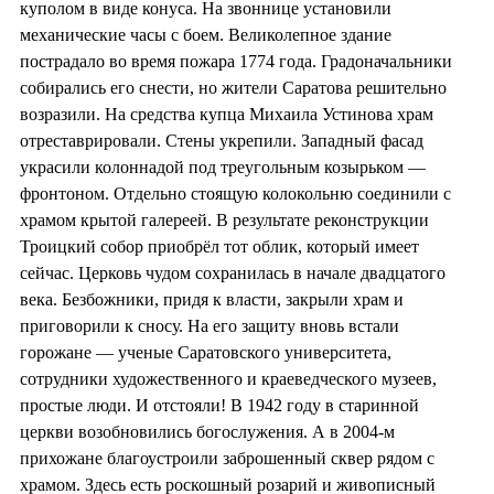
куполом в виде конуса. На звоннице установили
механические часы с боем. Великолепное здание
пострадало во время пожара 1774 года. Градоначальники
собирались его снести, но жители Саратова решительно
возразили. На средства купца Михаила Устинова храм
отреставрировали. Стены укрепили. Западный фасад
украсили колоннадой под треугольным козырьком —
фронтоном. Отдельно стоящую колокольню соединили с
храмом крытой галереей. В результате реконструкции
Троицкий собор приобрёл тот облик, который имеет
сейчас. Церковь чудом сохранилась в начале двадцатого
века. Безбожники, придя к власти, закрыли храм и
приговорили к сносу. На его защиту вновь встали
горожане — ученые Саратовского университета,
сотрудники художественного и краеведческого музеев,
простые люди. И отстояли! В 1942 году в старинной
церкви возобновились богослужения. А в 2004-м
прихожане благоустроили заброшенный сквер рядом с
храмом. Здесь есть роскошный розарий и живописный