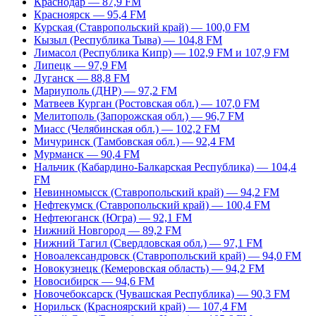
Краснодар — 87,9 FM
Красноярск — 95,4 FM
Курская (Ставропольский край) — 100,0 FM
Кызыл (Республика Тыва) — 104,8 FM
Лимасол (Республика Кипр) — 102,9 FM и 107,9 FM
Липецк — 97,9 FM
Луганск — 88,8 FM
Мариуполь (ДНР) — 97,2 FM
Матвеев Курган (Ростовская обл.) — 107,0 FM
Мелитополь (Запорожская обл.) — 96,7 FM
Миасс (Челябинская обл.) — 102,2 FM
Мичуринск (Тамбовская обл.) — 92,4 FM
Мурманск — 90,4 FM
Нальчик (Кабардино-Балкарская Республика) — 104,4
FM
Невинномысск (Ставропольский край) — 94,2 FM
Нефтекумск (Ставропольский край) — 100,4 FM
Нефтеюганск (Югра) — 92,1 FM
Нижний Новгород — 89,2 FM
Нижний Тагил (Свердловская обл.) — 97,1 FM
Новоалександровск (Ставропольский край) — 94,0 FM
Новокузнецк (Кемеровская область) — 94,2 FM
Новосибирск — 94,6 FM
Новочебоксарск (Чувашская Республика) — 90,3 FM
Норильск (Красноярский край) — 107,4 FM