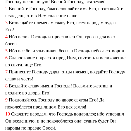
Господу песнь новую! Воспой Господу, вся земля!
2
Воспойте Господу, благословляйте имя Его, возглашайте
всяк день, что в Нем спасение наше!
3
Возвещайте племенам славу Его, всем народам чудеса
Его!
4
Ибо велик Господь и прославлен Он, грозен для всех
богов.
5
Ибо все боги язычников бесы; а Господь небеса сотворил.
6
Славословие и красота пред Ним, святость и великолепие
во святилище Его.
7
Принесите Господу дары, отцы племен, воздайте Господу
славу и честь!
8
Воздайте славу имени Господа! Возьмите жертвы и
входите во дворы Его!
9
Поклоняйтесь Господу во дворе святом Его! Да
поколеблется пред лицом Его вся земля!
10
Скажите народам, что Господь воцарился; ибо утвердил
Он вселенную, и не поколеблется она; судить будет Он
народы по правде Своей.