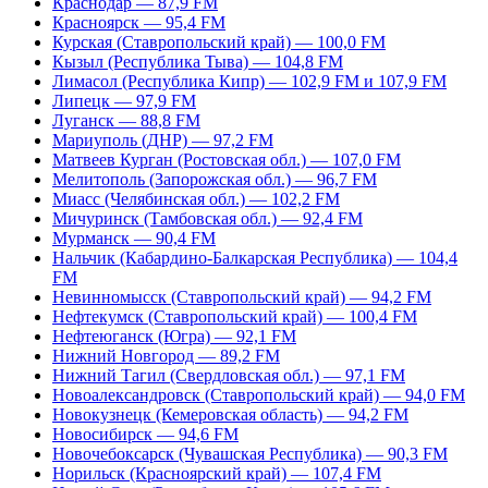
Краснодар — 87,9 FM
Красноярск — 95,4 FM
Курская (Ставропольский край) — 100,0 FM
Кызыл (Республика Тыва) — 104,8 FM
Лимасол (Республика Кипр) — 102,9 FM и 107,9 FM
Липецк — 97,9 FM
Луганск — 88,8 FM
Мариуполь (ДНР) — 97,2 FM
Матвеев Курган (Ростовская обл.) — 107,0 FM
Мелитополь (Запорожская обл.) — 96,7 FM
Миасс (Челябинская обл.) — 102,2 FM
Мичуринск (Тамбовская обл.) — 92,4 FM
Мурманск — 90,4 FM
Нальчик (Кабардино-Балкарская Республика) — 104,4
FM
Невинномысск (Ставропольский край) — 94,2 FM
Нефтекумск (Ставропольский край) — 100,4 FM
Нефтеюганск (Югра) — 92,1 FM
Нижний Новгород — 89,2 FM
Нижний Тагил (Свердловская обл.) — 97,1 FM
Новоалександровск (Ставропольский край) — 94,0 FM
Новокузнецк (Кемеровская область) — 94,2 FM
Новосибирск — 94,6 FM
Новочебоксарск (Чувашская Республика) — 90,3 FM
Норильск (Красноярский край) — 107,4 FM