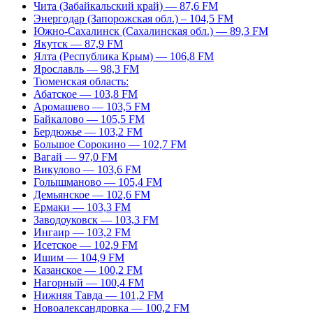
Чита (Забайкальский край) — 87,6 FM
Энергодар (Запорожская обл.) – 104,5 FM
Южно-Сахалинск (Сахалинская обл.) — 89,3 FM
Якутск — 87,9 FM
Ялта (Республика Крым) — 106,8 FM
Ярославль — 98,3 FM
Тюменская область:
Абатское — 103,8 FM
Аромашево — 103,5 FM
Байкалово — 105,5 FM
Бердюжье — 103,2 FM
Большое Сорокино — 102,7 FM
Вагай — 97,0 FM
Викулово — 103,6 FM
Голышманово — 105,4 FM
Демьянское — 102,6 FM
Ермаки — 103,3 FM
Заводоуковск — 103,3 FM
Ингаир — 103,2 FM
Исетское — 102,9 FM
Ишим — 104,9 FM
Казанское — 100,2 FM
Нагорный — 100,4 FM
Нижняя Тавда — 101,2 FM
Новоалександровка — 100,2 FM