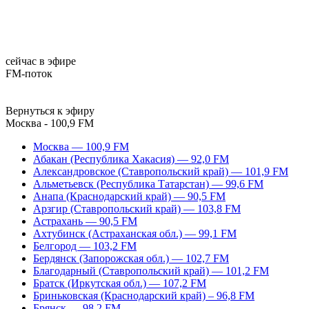
сейчас в эфире
FM-поток
Вернуться к эфиру
Москва - 100,9 FM
Москва — 100,9 FM
Абакан (Республика Хакасия) — 92,0 FM
Александровское (Ставропольский край) — 101,9 FM
Альметьевск (Республика Татарстан) — 99,6 FM
Анапа (Краснодарский край) — 90,5 FM
Арзгир (Ставропольский край) — 103,8 FM
Астрахань — 90,5 FM
Ахтубинск (Астраханская обл.) — 99,1 FM
Белгород — 103,2 FM
Бердянск (Запорожская обл.) — 102,7 FM
Благодарный (Ставропольский край) — 101,2 FM
Братск (Иркутская обл.) — 107,2 FM
Бриньковская (Краснодарский край) – 96,8 FM
Брянск — 98,2 FM