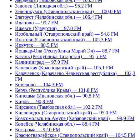
Жердевка (Тамбовская обл.) — 103,3 FM
Задонск (Липецкая обл.) — 95,2 FM
Зеленокумск (Ставропольский край) — 100,0 FM
Златоуст (Челябинская обл.) — 106,4 FM
Иваново — 99,7 FM
Ижевск (Удмуртия) — 97,0 FM
Изобильный (Ставропольский край) — 94,8 FM
Ипатово (Ставропольский край) — 105,3 FM
Иркутск — 88,5 FM
Йошкар-Ола (Республика Марий Эл) — 88,7 FM
Казань (Республика Татарстан) — 95,5 FM
Калининград — 97,0 FM
Каневская (Краснодарский край) — 105,1 FM
Карачаевск (Карачаево-Черкесская республика) — 102,3
FM
Кемерово — 104,3 FM
Керчь (Республика Крым) — 101,8 FM
Кинешма (Ивановская обл.) — 90,8 FM
Киров — 90,8 FM
Кирсанов (Тамбовская обл.) — 102,2 FM
Кисловодск (Ставропольский край) — 95,0 FM
Комсомольск-на-Амуре (Хабаровский край) — 99,9 FM
Копейск (Челябинская обл.) — 88,4 FM
Кострома — 92,0 FM
Красногвардейское (Ставропольский край) — 104,5 FM