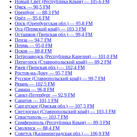
Новый Свет (Республика Крым) — 105,6 FM
Омск — 90,5 FM
Оренбург — 88,3 FM
Орёл — 95,6 FM
Орск (Оренбургская обл.) — 95,8 FM
Оса (Пермский край) — 103,3 FM
Осташков (Тверская обл.) — 99,4 FM
Пенза — 94,7 FM
Пермь — 95,0 FM
Псков — 88,8 FM
Петрозаводск (Республика Карелия) — 101,0 FM
Пятигорск (Ставропольский край) — 89,2 FM
Ржев (Тверская обл.) — 102,4 FM
Ростов-на-Дону — 95,7 FM
Русское (Ставропольский край) — 99,7 FM
Рязань — 102,5 FM
Самара — 96,8 FM
Санкт-Петербург — 92,9 FM
Саратов — 101,1 FM
Саргатское (Омская обл.) — 107,5 FM
Светлоград (Ставропольский край) — 103,3 FM
Севастополь — 103,7 FM
Симферополь (Республика Крым) — 89,3 FM
Смоленск — 88,4 FM
Советск (Калининградская обл.) — 106,9 FM