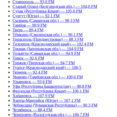
Ставрополь — 93,0 FM
Старый Оскол (Белгородская обл.) — 104,0 FM
Судак (Республика Крым) — 105,6 FM
Сургут (Югра) — 92,1 FM
Сызрань (Самарская обл.) — 98,3 FM
Тамбов — 99,9 FM
Тверь — 89,4 FM
Тёмкино (Смоленская обл.) — 96,1 FM
Тирасполь (Приднестровье) — 88,3 FM
Тихорецк (Краснодарский край) — 102,4 FM
Токмак (Запорожская обл.) — 104,9 FM
Тольятти (Самарская обл.) — 94,9 FM
Томск — 92,6 FM
Торжок (Тверская обл.) — 94,7 FM
Туапсе (Краснодарский край) — 106,5
Тюмень — 92,4 FM
Уварово (Тамбовская обл.) — 100,6 FM
Ульяновск — 93,6 FM
Уфа (Республика Башкортостан) — 98,8 FM
Феодосия (Республика Крым) — 106,1 FM
Хабаровск — 107,9 FM
Ханты-Мансийск (Югра) — 107,1 FM
Чебоксары (Чувашская Республика) — 90,3 FM
Челябинск — 88,4 FM
Череповец (Вологодская обл.) — 106,7 FM