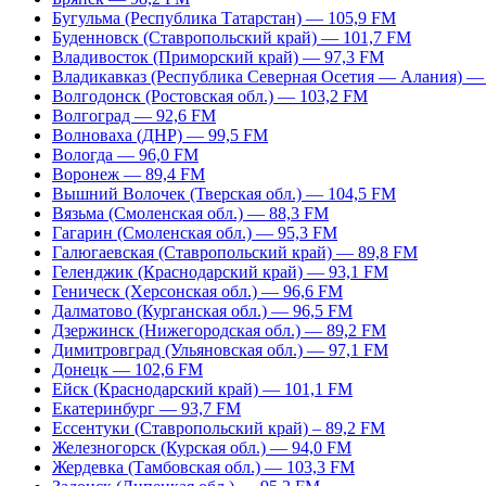
Бугульма (Республика Татарстан) — 105,9 FM
Буденновск (Ставропольский край) — 101,7 FM
Владивосток (Приморский край) — 97,3 FM
Владикавказ (Республика Северная Осетия — Алания) —
Волгодонск (Ростовская обл.) — 103,2 FM
Волгоград — 92,6 FM
Волноваха (ДНР) — 99,5 FM
Вологда — 96,0 FM
Воронеж — 89,4 FM
Вышний Волочек (Тверская обл.) — 104,5 FM
Вязьма (Смоленская обл.) — 88,3 FM
Гагарин (Смоленская обл.) — 95,3 FM
Галюгаевская (Ставропольский край) — 89,8 FM
Геленджик (Краснодарский край) — 93,1 FM
Геническ (Херсонская обл.) — 96,6 FM
Далматово (Курганская обл.) — 96,5 FM
Дзержинск (Нижегородская обл.) — 89,2 FM
Димитровград (Ульяновская обл.) — 97,1 FM
Донецк — 102,6 FM
Ейск (Краснодарский край) — 101,1 FM
Екатеринбург — 93,7 FM
Ессентуки (Ставропольский край) – 89,2 FM
Железногорск (Курская обл.) — 94,0 FM
Жердевка (Тамбовская обл.) — 103,3 FM