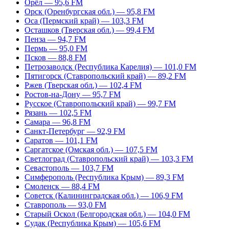
Орёл — 95,6 FM
Орск (Оренбургская обл.) — 95,8 FM
Оса (Пермский край) — 103,3 FM
Осташков (Тверская обл.) — 99,4 FM
Пенза — 94,7 FM
Пермь — 95,0 FM
Псков — 88,8 FM
Петрозаводск (Республика Карелия) — 101,0 FM
Пятигорск (Ставропольский край) — 89,2 FM
Ржев (Тверская обл.) — 102,4 FM
Ростов-на-Дону — 95,7 FM
Русское (Ставропольский край) — 99,7 FM
Рязань — 102,5 FM
Самара — 96,8 FM
Санкт-Петербург — 92,9 FM
Саратов — 101,1 FM
Саргатское (Омская обл.) — 107,5 FM
Светлоград (Ставропольский край) — 103,3 FM
Севастополь — 103,7 FM
Симферополь (Республика Крым) — 89,3 FM
Смоленск — 88,4 FM
Советск (Калининградская обл.) — 106,9 FM
Ставрополь — 93,0 FM
Старый Оскол (Белгородская обл.) — 104,0 FM
Судак (Республика Крым) — 105,6 FM