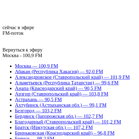
сейчас в эфире
FM-поток
Вернуться к эфиру
Москва - 100,9 FM
Москва — 100,9 FM
Абакан (Республика Хакасия) — 92,0 FM
Александровское (Ставропольский край) — 101,9 FM
Альметьевск (Республика Татарстан) — 99,6 FM
Анапа (Краснодарский край) — 90,5 FM
Арзгир (Ставропольский край) — 103,8 FM
Астрахань — 90,5 FM
Ахтубинск (Астраханская обл.) — 99,1 FM
Белгород — 103,2 FM
Бердянск (Запорожская обл.) — 102,7 FM
Благодарный (Ставропольский край) — 101,2 FM
Братск (Иркутская обл.) — 107,2 FM
Бриньковская (Краснодарский край) – 96,8 FM
Брянск — 98,2 FM