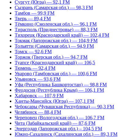
Сургут (Югра) — 92,1 FM
Сызрань (Самарская обл.) — 98,3 FM
Тамбов — 99,9 FM
Тверь — 89,4 FM
Тёмкино (Смоленская обл.) — 96,1 FM
Тирасполь (Приднестровье) — 88,3 FM
Тихорецк (Краснодарский край) — 102,4 FM
Токмак (Запорожская обл.) — 104,9 FM
Тольятти (Самарская обл.) — 94,9 FM
Томск — 92,6 FM
Торжок (Тверская обл.) — 94,7 FM
Туапсе (Краснодарский край) — 106,5
Тюмень — 92,4 FM
Уварово (Тамбовская обл.) — 100,6 FM
Ульяновск — 93,6 FM
Уфа (Республика Башкортостан) — 98,8 FM
Феодосия (Республика Крым) — 106,1 FM
Хабаровск — 107,9 FM
Ханты-Мансийск (Югра) — 107,1 FM
Чебоксары (Чувашская Республика) — 90,3 FM
Челябинск — 88,4 FM
Череповец (Вологодская обл.) — 106,7 FM
Чита (Забайкальский край) — 87,6 FM
Энергодар (Запорожская обл.) – 104,5 FM
Южно-Сахалинск (Сахалинская обл.) — 89,3 FM