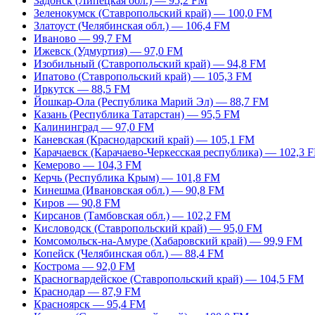
Задонск (Липецкая обл.) — 95,2 FM
Зеленокумск (Ставропольский край) — 100,0 FM
Златоуст (Челябинская обл.) — 106,4 FM
Иваново — 99,7 FM
Ижевск (Удмуртия) — 97,0 FM
Изобильный (Ставропольский край) — 94,8 FM
Ипатово (Ставропольский край) — 105,3 FM
Иркутск — 88,5 FM
Йошкар-Ола (Республика Марий Эл) — 88,7 FM
Казань (Республика Татарстан) — 95,5 FM
Калининград — 97,0 FM
Каневская (Краснодарский край) — 105,1 FM
Карачаевск (Карачаево-Черкесская республика) — 102,3 
Кемерово — 104,3 FM
Керчь (Республика Крым) — 101,8 FM
Кинешма (Ивановская обл.) — 90,8 FM
Киров — 90,8 FM
Кирсанов (Тамбовская обл.) — 102,2 FM
Кисловодск (Ставропольский край) — 95,0 FM
Комсомольск-на-Амуре (Хабаровский край) — 99,9 FM
Копейск (Челябинская обл.) — 88,4 FM
Кострома — 92,0 FM
Красногвардейское (Ставропольский край) — 104,5 FM
Краснодар — 87,9 FM
Красноярск — 95,4 FM