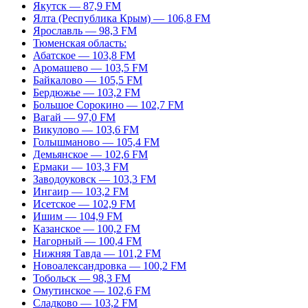
Якутск — 87,9 FM
Ялта (Республика Крым) — 106,8 FM
Ярославль — 98,3 FM
Тюменская область:
Абатское — 103,8 FM
Аромашево — 103,5 FM
Байкалово — 105,5 FM
Бердюжье — 103,2 FM
Большое Сорокино — 102,7 FM
Вагай — 97,0 FM
Викулово — 103,6 FM
Голышманово — 105,4 FM
Демьянское — 102,6 FM
Ермаки — 103,3 FM
Заводоуковск — 103,3 FM
Ингаир — 103,2 FM
Исетское — 102,9 FM
Ишим — 104,9 FM
Казанское — 100,2 FM
Нагорный — 100,4 FM
Нижняя Тавда — 101,2 FM
Новоалександровка — 100,2 FM
Тобольск — 98,3 FM
Омутинское — 102,6 FM
Сладково — 103,2 FM