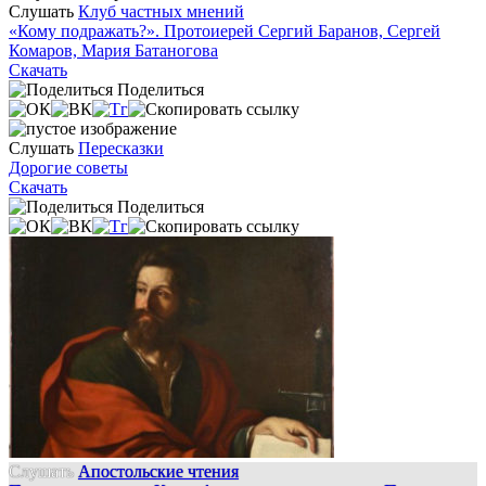
Слушать
Клуб частных мнений
«Кому подражать?». Протоиерей Сергий Баранов, Сергей
Комаров, Мария Батаногова
Скачать
Поделиться
Слушать
Пересказки
Дорогие советы
Скачать
Поделиться
Слушать
Апостольские чтения