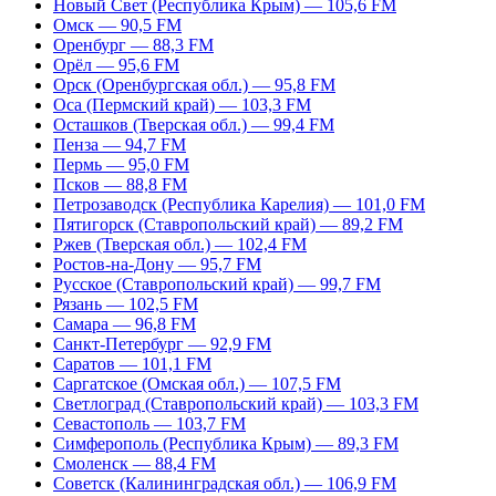
Новый Свет (Республика Крым) — 105,6 FM
Омск — 90,5 FM
Оренбург — 88,3 FM
Орёл — 95,6 FM
Орск (Оренбургская обл.) — 95,8 FM
Оса (Пермский край) — 103,3 FM
Осташков (Тверская обл.) — 99,4 FM
Пенза — 94,7 FM
Пермь — 95,0 FM
Псков — 88,8 FM
Петрозаводск (Республика Карелия) — 101,0 FM
Пятигорск (Ставропольский край) — 89,2 FM
Ржев (Тверская обл.) — 102,4 FM
Ростов-на-Дону — 95,7 FM
Русское (Ставропольский край) — 99,7 FM
Рязань — 102,5 FM
Самара — 96,8 FM
Санкт-Петербург — 92,9 FM
Саратов — 101,1 FM
Саргатское (Омская обл.) — 107,5 FM
Светлоград (Ставропольский край) — 103,3 FM
Севастополь — 103,7 FM
Симферополь (Республика Крым) — 89,3 FM
Смоленск — 88,4 FM
Советск (Калининградская обл.) — 106,9 FM