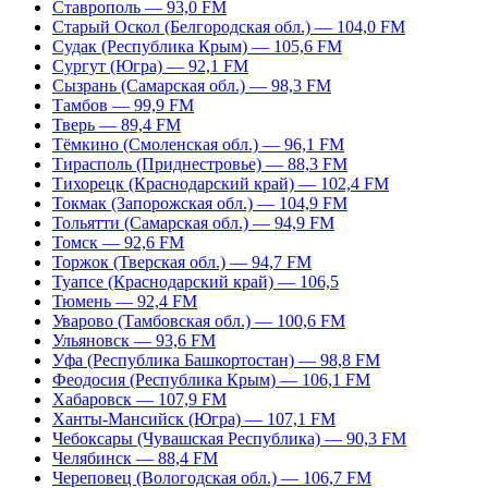
Ставрополь — 93,0 FM
Старый Оскол (Белгородская обл.) — 104,0 FM
Судак (Республика Крым) — 105,6 FM
Сургут (Югра) — 92,1 FM
Сызрань (Самарская обл.) — 98,3 FM
Тамбов — 99,9 FM
Тверь — 89,4 FM
Тёмкино (Смоленская обл.) — 96,1 FM
Тирасполь (Приднестровье) — 88,3 FM
Тихорецк (Краснодарский край) — 102,4 FM
Токмак (Запорожская обл.) — 104,9 FM
Тольятти (Самарская обл.) — 94,9 FM
Томск — 92,6 FM
Торжок (Тверская обл.) — 94,7 FM
Туапсе (Краснодарский край) — 106,5
Тюмень — 92,4 FM
Уварово (Тамбовская обл.) — 100,6 FM
Ульяновск — 93,6 FM
Уфа (Республика Башкортостан) — 98,8 FM
Феодосия (Республика Крым) — 106,1 FM
Хабаровск — 107,9 FM
Ханты-Мансийск (Югра) — 107,1 FM
Чебоксары (Чувашская Республика) — 90,3 FM
Челябинск — 88,4 FM
Череповец (Вологодская обл.) — 106,7 FM