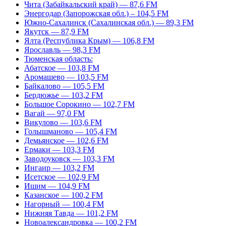
Чита (Забайкальский край) — 87,6 FM
Энергодар (Запорожская обл.) – 104,5 FM
Южно-Сахалинск (Сахалинская обл.) — 89,3 FM
Якутск — 87,9 FM
Ялта (Республика Крым) — 106,8 FM
Ярославль — 98,3 FM
Тюменская область:
Абатское — 103,8 FM
Аромашево — 103,5 FM
Байкалово — 105,5 FM
Бердюжье — 103,2 FM
Большое Сорокино — 102,7 FM
Вагай — 97,0 FM
Викулово — 103,6 FM
Голышманово — 105,4 FM
Демьянское — 102,6 FM
Ермаки — 103,3 FM
Заводоуковск — 103,3 FM
Ингаир — 103,2 FM
Исетское — 102,9 FM
Ишим — 104,9 FM
Казанское — 100,2 FM
Нагорный — 100,4 FM
Нижняя Тавда — 101,2 FM
Новоалександровка — 100,2 FM