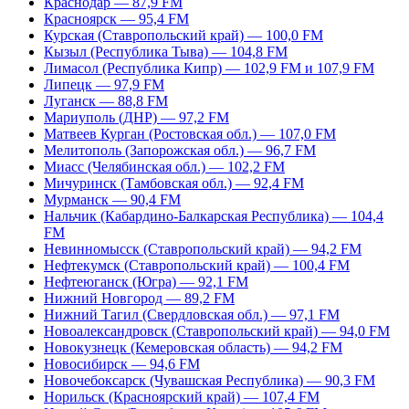
Краснодар — 87,9 FM
Красноярск — 95,4 FM
Курская (Ставропольский край) — 100,0 FM
Кызыл (Республика Тыва) — 104,8 FM
Лимасол (Республика Кипр) — 102,9 FM и 107,9 FM
Липецк — 97,9 FM
Луганск — 88,8 FM
Мариуполь (ДНР) — 97,2 FM
Матвеев Курган (Ростовская обл.) — 107,0 FM
Мелитополь (Запорожская обл.) — 96,7 FM
Миасс (Челябинская обл.) — 102,2 FM
Мичуринск (Тамбовская обл.) — 92,4 FM
Мурманск — 90,4 FM
Нальчик (Кабардино-Балкарская Республика) — 104,4
FM
Невинномысск (Ставропольский край) — 94,2 FM
Нефтекумск (Ставропольский край) — 100,4 FM
Нефтеюганск (Югра) — 92,1 FM
Нижний Новгород — 89,2 FM
Нижний Тагил (Свердловская обл.) — 97,1 FM
Новоалександровск (Ставропольский край) — 94,0 FM
Новокузнецк (Кемеровская область) — 94,2 FM
Новосибирск — 94,6 FM
Новочебоксарск (Чувашская Республика) — 90,3 FM
Норильск (Красноярский край) — 107,4 FM