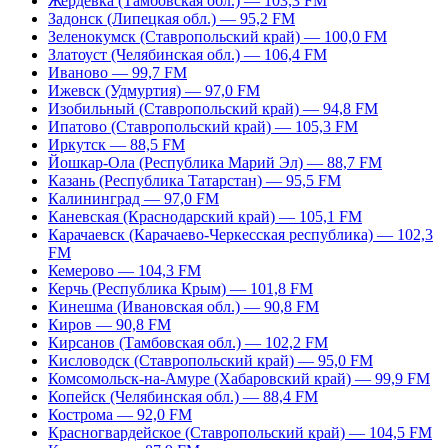
Жердевка (Тамбовская обл.) — 103,3 FM
Задонск (Липецкая обл.) — 95,2 FM
Зеленокумск (Ставропольский край) — 100,0 FM
Златоуст (Челябинская обл.) — 106,4 FM
Иваново — 99,7 FM
Ижевск (Удмуртия) — 97,0 FM
Изобильный (Ставропольский край) — 94,8 FM
Ипатово (Ставропольский край) — 105,3 FM
Иркутск — 88,5 FM
Йошкар-Ола (Республика Марий Эл) — 88,7 FM
Казань (Республика Татарстан) — 95,5 FM
Калининград — 97,0 FM
Каневская (Краснодарский край) — 105,1 FM
Карачаевск (Карачаево-Черкесская республика) — 102,3
FM
Кемерово — 104,3 FM
Керчь (Республика Крым) — 101,8 FM
Кинешма (Ивановская обл.) — 90,8 FM
Киров — 90,8 FM
Кирсанов (Тамбовская обл.) — 102,2 FM
Кисловодск (Ставропольский край) — 95,0 FM
Комсомольск-на-Амуре (Хабаровский край) — 99,9 FM
Копейск (Челябинская обл.) — 88,4 FM
Кострома — 92,0 FM
Красногвардейское (Ставропольский край) — 104,5 FM