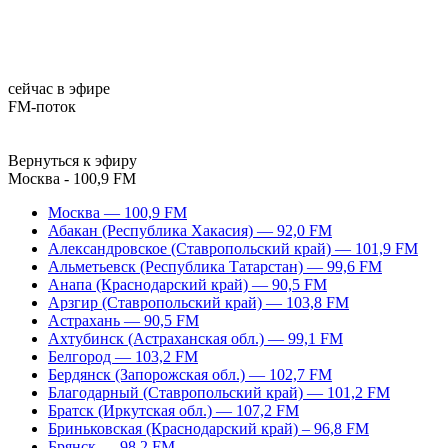
сейчас в эфире
FM-поток
Вернуться к эфиру
Москва - 100,9 FM
Москва — 100,9 FM
Абакан (Республика Хакасия) — 92,0 FM
Александровское (Ставропольский край) — 101,9 FM
Альметьевск (Республика Татарстан) — 99,6 FM
Анапа (Краснодарский край) — 90,5 FM
Арзгир (Ставропольский край) — 103,8 FM
Астрахань — 90,5 FM
Ахтубинск (Астраханская обл.) — 99,1 FM
Белгород — 103,2 FM
Бердянск (Запорожская обл.) — 102,7 FM
Благодарный (Ставропольский край) — 101,2 FM
Братск (Иркутская обл.) — 107,2 FM
Бриньковская (Краснодарский край) – 96,8 FM
Брянск — 98,2 FM