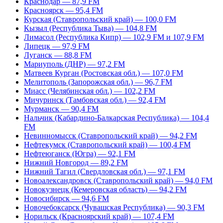
Краснодар — 87,9 FM
Красноярск — 95,4 FM
Курская (Ставропольский край) — 100,0 FM
Кызыл (Республика Тыва) — 104,8 FM
Лимасол (Республика Кипр) — 102,9 FM и 107,9 FM
Липецк — 97,9 FM
Луганск — 88,8 FM
Мариуполь (ДНР) — 97,2 FM
Матвеев Курган (Ростовская обл.) — 107,0 FM
Мелитополь (Запорожская обл.) — 96,7 FM
Миасс (Челябинская обл.) — 102,2 FM
Мичуринск (Тамбовская обл.) — 92,4 FM
Мурманск — 90,4 FM
Нальчик (Кабардино-Балкарская Республика) — 104,4
FM
Невинномысск (Ставропольский край) — 94,2 FM
Нефтекумск (Ставропольский край) — 100,4 FM
Нефтеюганск (Югра) — 92,1 FM
Нижний Новгород — 89,2 FM
Нижний Тагил (Свердловская обл.) — 97,1 FM
Новоалександровск (Ставропольский край) — 94,0 FM
Новокузнецк (Кемеровская область) — 94,2 FM
Новосибирск — 94,6 FM
Новочебоксарск (Чувашская Республика) — 90,3 FM
Норильск (Красноярский край) — 107,4 FM