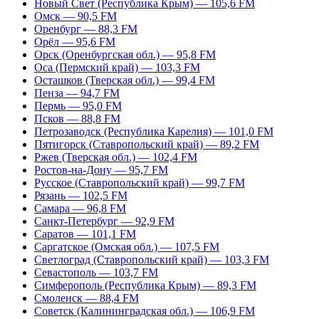
Новый Свет (Республика Крым) — 105,6 FM
Омск — 90,5 FM
Оренбург — 88,3 FM
Орёл — 95,6 FM
Орск (Оренбургская обл.) — 95,8 FM
Оса (Пермский край) — 103,3 FM
Осташков (Тверская обл.) — 99,4 FM
Пенза — 94,7 FM
Пермь — 95,0 FM
Псков — 88,8 FM
Петрозаводск (Республика Карелия) — 101,0 FM
Пятигорск (Ставропольский край) — 89,2 FM
Ржев (Тверская обл.) — 102,4 FM
Ростов-на-Дону — 95,7 FM
Русское (Ставропольский край) — 99,7 FM
Рязань — 102,5 FM
Самара — 96,8 FM
Санкт-Петербург — 92,9 FM
Саратов — 101,1 FM
Саргатское (Омская обл.) — 107,5 FM
Светлоград (Ставропольский край) — 103,3 FM
Севастополь — 103,7 FM
Симферополь (Республика Крым) — 89,3 FM
Смоленск — 88,4 FM
Советск (Калининградская обл.) — 106,9 FM