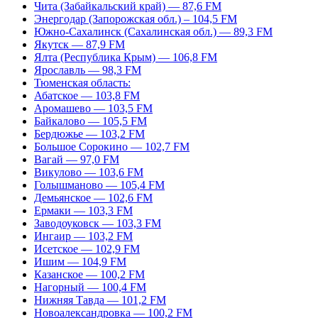
Чита (Забайкальский край) — 87,6 FM
Энергодар (Запорожская обл.) – 104,5 FM
Южно-Сахалинск (Сахалинская обл.) — 89,3 FM
Якутск — 87,9 FM
Ялта (Республика Крым) — 106,8 FM
Ярославль — 98,3 FM
Тюменская область:
Абатское — 103,8 FM
Аромашево — 103,5 FM
Байкалово — 105,5 FM
Бердюжье — 103,2 FM
Большое Сорокино — 102,7 FM
Вагай — 97,0 FM
Викулово — 103,6 FM
Голышманово — 105,4 FM
Демьянское — 102,6 FM
Ермаки — 103,3 FM
Заводоуковск — 103,3 FM
Ингаир — 103,2 FM
Исетское — 102,9 FM
Ишим — 104,9 FM
Казанское — 100,2 FM
Нагорный — 100,4 FM
Нижняя Тавда — 101,2 FM
Новоалександровка — 100,2 FM