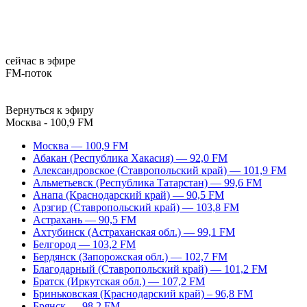
сейчас в эфире
FM-поток
Вернуться к эфиру
Москва - 100,9 FM
Москва — 100,9 FM
Абакан (Республика Хакасия) — 92,0 FM
Александровское (Ставропольский край) — 101,9 FM
Альметьевск (Республика Татарстан) — 99,6 FM
Анапа (Краснодарский край) — 90,5 FM
Арзгир (Ставропольский край) — 103,8 FM
Астрахань — 90,5 FM
Ахтубинск (Астраханская обл.) — 99,1 FM
Белгород — 103,2 FM
Бердянск (Запорожская обл.) — 102,7 FM
Благодарный (Ставропольский край) — 101,2 FM
Братск (Иркутская обл.) — 107,2 FM
Бриньковская (Краснодарский край) – 96,8 FM
Брянск — 98,2 FM