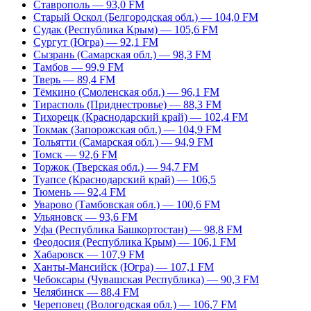
Ставрополь — 93,0 FM
Старый Оскол (Белгородская обл.) — 104,0 FM
Судак (Республика Крым) — 105,6 FM
Сургут (Югра) — 92,1 FM
Сызрань (Самарская обл.) — 98,3 FM
Тамбов — 99,9 FM
Тверь — 89,4 FM
Тёмкино (Смоленская обл.) — 96,1 FM
Тирасполь (Приднестровье) — 88,3 FM
Тихорецк (Краснодарский край) — 102,4 FM
Токмак (Запорожская обл.) — 104,9 FM
Тольятти (Самарская обл.) — 94,9 FM
Томск — 92,6 FM
Торжок (Тверская обл.) — 94,7 FM
Туапсе (Краснодарский край) — 106,5
Тюмень — 92,4 FM
Уварово (Тамбовская обл.) — 100,6 FM
Ульяновск — 93,6 FM
Уфа (Республика Башкортостан) — 98,8 FM
Феодосия (Республика Крым) — 106,1 FM
Хабаровск — 107,9 FM
Ханты-Мансийск (Югра) — 107,1 FM
Чебоксары (Чувашская Республика) — 90,3 FM
Челябинск — 88,4 FM
Череповец (Вологодская обл.) — 106,7 FM