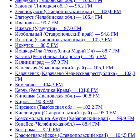
Жердевка (Тамбовская обл.) — 103,3 FM
Задонск (Липецкая обл.) — 95,2 FM
Зеленокумск (Ставропольский край) — 100,0 FM
Златоуст (Челябинская обл.) — 106,4 FM
Иваново — 99,7 FM
Ижевск (Удмуртия) — 97,0 FM
Изобильный (Ставропольский край) — 94,8 FM
Ипатово (Ставропольский край) — 105,3 FM
Иркутск — 88,5 FM
Йошкар-Ола (Республика Марий Эл) — 88,7 FM
Казань (Республика Татарстан) — 95,5 FM
Калининград — 97,0 FM
Каневская (Краснодарский край) — 105,1 FM
Карачаевск (Карачаево-Черкесская республика) — 102,3
FM
Кемерово — 104,3 FM
Керчь (Республика Крым) — 101,8 FM
Кинешма (Ивановская обл.) — 90,8 FM
Киров — 90,8 FM
Кирсанов (Тамбовская обл.) — 102,2 FM
Кисловодск (Ставропольский край) — 95,0 FM
Комсомольск-на-Амуре (Хабаровский край) — 99,9 FM
Копейск (Челябинская обл.) — 88,4 FM
Кострома — 92,0 FM
Красногвардейское (Ставропольский край) — 104,5 FM