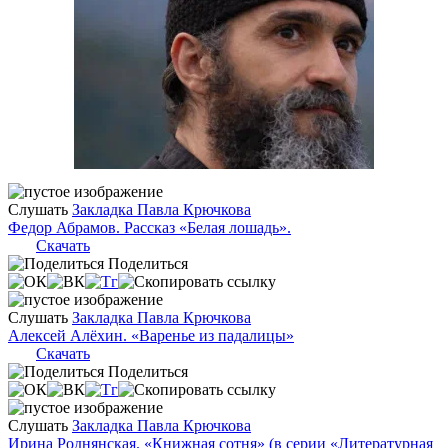
Слушать
Закладка Павла Крючкова
Федор Абрамов. Рассказ «Белая лошадь».
Скачать
Поделиться
Слушать
Закладка Павла Крючкова
Алексей Алёхин. «Варенье из падалицы»
Скачать
Поделиться
Слушать
Закладка Павла Крючкова
Ирина Роднянская. «Книжная сотня» (в серии «Литературная