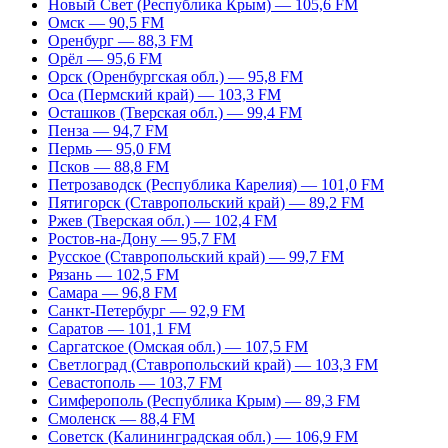
Новый Свет (Республика Крым) — 105,6 FM
Омск — 90,5 FM
Оренбург — 88,3 FM
Орёл — 95,6 FM
Орск (Оренбургская обл.) — 95,8 FM
Оса (Пермский край) — 103,3 FM
Осташков (Тверская обл.) — 99,4 FM
Пенза — 94,7 FM
Пермь — 95,0 FM
Псков — 88,8 FM
Петрозаводск (Республика Карелия) — 101,0 FM
Пятигорск (Ставропольский край) — 89,2 FM
Ржев (Тверская обл.) — 102,4 FM
Ростов-на-Дону — 95,7 FM
Русское (Ставропольский край) — 99,7 FM
Рязань — 102,5 FM
Самара — 96,8 FM
Санкт-Петербург — 92,9 FM
Саратов — 101,1 FM
Саргатское (Омская обл.) — 107,5 FM
Светлоград (Ставропольский край) — 103,3 FM
Севастополь — 103,7 FM
Симферополь (Республика Крым) — 89,3 FM
Смоленск — 88,4 FM
Советск (Калининградская обл.) — 106,9 FM