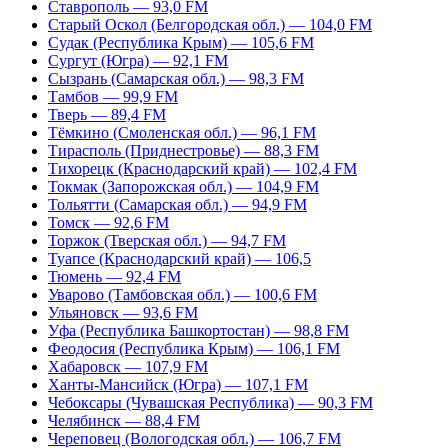
Ставрополь — 93,0 FM
Старый Оскол (Белгородская обл.) — 104,0 FM
Судак (Республика Крым) — 105,6 FM
Сургут (Югра) — 92,1 FM
Сызрань (Самарская обл.) — 98,3 FM
Тамбов — 99,9 FM
Тверь — 89,4 FM
Тёмкино (Смоленская обл.) — 96,1 FM
Тирасполь (Приднестровье) — 88,3 FM
Тихорецк (Краснодарский край) — 102,4 FM
Токмак (Запорожская обл.) — 104,9 FM
Тольятти (Самарская обл.) — 94,9 FM
Томск — 92,6 FM
Торжок (Тверская обл.) — 94,7 FM
Туапсе (Краснодарский край) — 106,5
Тюмень — 92,4 FM
Уварово (Тамбовская обл.) — 100,6 FM
Ульяновск — 93,6 FM
Уфа (Республика Башкортостан) — 98,8 FM
Феодосия (Республика Крым) — 106,1 FM
Хабаровск — 107,9 FM
Ханты-Мансийск (Югра) — 107,1 FM
Чебоксары (Чувашская Республика) — 90,3 FM
Челябинск — 88,4 FM
Череповец (Вологодская обл.) — 106,7 FM