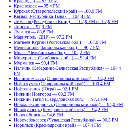
Краснодар — 87,9 FM
Красноярск — 95,4 FM
Курская (Ставропольский край) — 100,0 FM
Кызыл (Республика Тыва) — 104,8 FM
Лимасол (Республика Кипр) — 102,9 FM и 107,9 FM
Липецк — 97,9 FM
Луганск — 88,8 FM
Мариуполь (ДНР) — 97,2 FM
Матвеев Курган (Ростовская обл.) — 107,0 FM
Мелитополь (Запорожская обл.) — 96,7 FM
Миасс (Челябинская обл.) — 102,2 FM
Мичуринск (Тамбовская обл.) — 92,4 FM
Мурманск — 90,4 FM
Нальчик (Кабардино-Балкарская Республика) — 104,4
FM
Невинномысск (Ставропольский край) — 94,2 FM
Нефтекумск (Ставропольский край) — 100,4 FM
Нефтеюганск (Югра) — 92,1 FM
Нижний Новгород — 89,2 FM
Нижний Тагил (Свердловская обл.) — 97,1 FM
Новоалександровск (Ставропольский край) — 94,0 FM
Новокузнецк (Кемеровская область) — 94,2 FM
Новосибирск — 94,6 FM
Новочебоксарск (Чувашская Республика) — 90,3 FM
Норильск (Красноярский край) — 107,4 FM