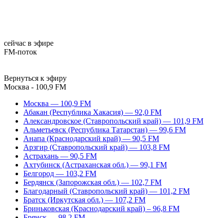
сейчас в эфире
FM-поток
Вернуться к эфиру
Москва - 100,9 FM
Москва — 100,9 FM
Абакан (Республика Хакасия) — 92,0 FM
Александровское (Ставропольский край) — 101,9 FM
Альметьевск (Республика Татарстан) — 99,6 FM
Анапа (Краснодарский край) — 90,5 FM
Арзгир (Ставропольский край) — 103,8 FM
Астрахань — 90,5 FM
Ахтубинск (Астраханская обл.) — 99,1 FM
Белгород — 103,2 FM
Бердянск (Запорожская обл.) — 102,7 FM
Благодарный (Ставропольский край) — 101,2 FM
Братск (Иркутская обл.) — 107,2 FM
Бриньковская (Краснодарский край) – 96,8 FM
Брянск — 98,2 FM