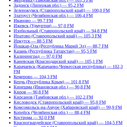
Жердевка (Тамбовская обл.) — 103,3 FM
Задонск (Липецкая обл.) — 95,2 FM
Зеленокумск (Ставропольский край) — 100,0 FM
Златоуст (Челябинская обл.) — 106,4 FM
Иваново — 99,7 FM
Ижевск (Удмуртия) — 97,0 FM
Изобильный (Ставропольский край) — 94,8 FM
Ипатово (Ставропольский край) — 105,3 FM
Иркутск — 88,5 FM
Йошкар-Ола (Республика Марий Эл) — 88,7 FM
Казань (Республика Татарстан) — 95,5 FM
Калининград — 97,0 FM
Каневская (Краснодарский край) — 105,1 FM
Карачаевск (Карачаево-Черкесская республика) — 102,3
FM
Кемерово — 104,3 FM
Керчь (Республика Крым) — 101,8 FM
Кинешма (Ивановская обл.) — 90,8 FM
Киров — 90,8 FM
Кирсанов (Тамбовская обл.) — 102,2 FM
Кисловодск (Ставропольский край) — 95,0 FM
Комсомольск-на-Амуре (Хабаровский край) — 99,9 FM
Копейск (Челябинская обл.) — 88,4 FM
Кострома — 92,0 FM
Красногвардейское (Ставропольский край) — 104,5 FM