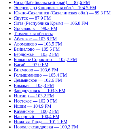
Чита (Забайкальский край) — 87,6 FM
Энергодар (Запорожская обл.) – 104,5 FM
Южно-Сахалинск (Сахалинская обл.) — 89,3 FM
Якутск — 87,9 FM
Ялта (Республика Крым) — 106,8 FM
Ярославль — 98,3 FM
Тюменская область:
Абатское — 103,8 FM
Аромашево — 103,5 FM
Байкалово — 105,5 FM
Бердюжье — 103,2 FM
Большое Сорокино — 102,7 FM
Вагай — 97,0 FM
Викулово — 103,6 FM
Голышманово — 105,4 FM
Демьянское — 102,6 FM
Ермаки — 103,3 FM
Заводоуковск — 103,3 FM
Ингаир — 103,2 FM
Исетское — 102,9 FM
Ишим — 104,9 FM
Казанское — 100,2 FM
Нагорный — 100,4 FM
Нижняя Тавда — 101,2 FM
Новоалександровка — 100,2 FM