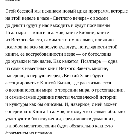
Этой беседой мы начинаем новый цикл программ, которые
на этой неделе в часе «Светлого вечера» с восьми
до девяти будут у нас выходить и будут посвящены
Псалтыри — книге псалмов, книге Библии, книге
из Ветхого Завета, самим текстом псалмов, влиянию
псалмов на всю мировую культуру, популярности этой
книги, ее востребованности везде — от богословия
до музыки и так далее. Как кажется, Псалтырь — одна
из самых известных книг Ветхого Завета, многие,
наверное, в первую очередь Ветхий Завет будут
ассоциировать с Книгой Бытия, где рассказывается
о возникновении мира, о творении мира, о грехопадении,
и самые-самые древние пласты человеческой истории
и культуры как бы описаны. И, наверное, с ней может
соперничать Книга Псалмов, потому что псалмы обильно
участвуют в богослужении, среди молитв домашних,
в любом молитвословии будут обязательно какие-то
фрагменты из псалмов.