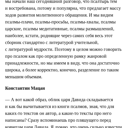
мы начали наш сегодняшний разговор, что псалтырь тем
и востребована, потому и популярна, что предлагает массу
ходов развития молитвенного обращения. И мы видим
псалмы-плачи, псалмы-просьбы, псалмы-хвалы, псалмы
царские, псалмы медитативные, псалмы размышлений,
наиболее, кстати, роднящие через самих себя весь этот
сборник стандартно с литературой учительной,
с литературой мудрости. Поэтому в целом можно говорить
про псалом как про определенную рамку жанровой
принадлежности, но мы имеем в виду, что она достаточно
широка, а более корректно, конечно, разделение по таким
меньшим объемам.
Константин Мацан
— А вот какой образ, облик царя Давида складывается
и как бы вычитывается из книги псалмов, зная, что для
каких-то текстов он автор, а какие-то тексты про него
написаны? Сразу вспоминаешь про пляшущего перед
ковчегом царя Давида. Я думаю, что очень сильно известен