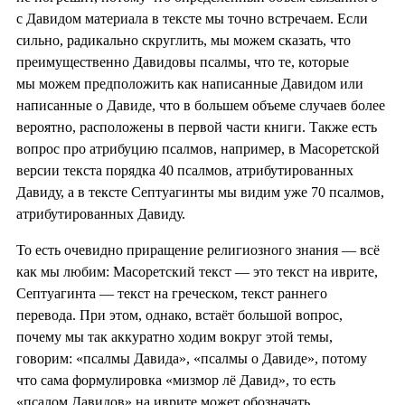
с Давидом материала в тексте мы точно встречаем. Если
сильно, радикально скруглить, мы можем сказать, что
преимущественно Давидовы псалмы, что те, которые
мы можем предположить как написанные Давидом или
написанные о Давиде, что в большем объеме случаев более
вероятно, расположены в первой части книги. Также есть
вопрос про атрибуцию псалмов, например, в Масоретской
версии текста порядка 40 псалмов, атрибутированных
Давиду, а в тексте Септуагинты мы видим уже 70 псалмов,
атрибутированных Давиду.
То есть очевидно приращение религиозного знания — всё
как мы любим: Масоретский текст — это текст на иврите,
Септуагинта — текст на греческом, текст раннего
перевода. При этом, однако, встаёт большой вопрос,
почему мы так аккуратно ходим вокруг этой темы,
говорим: «псалмы Давида», «псалмы о Давиде», потому
что сама формулировка «мизмор лё Давид», то есть
«псалом Давидов» на иврите может обозначать