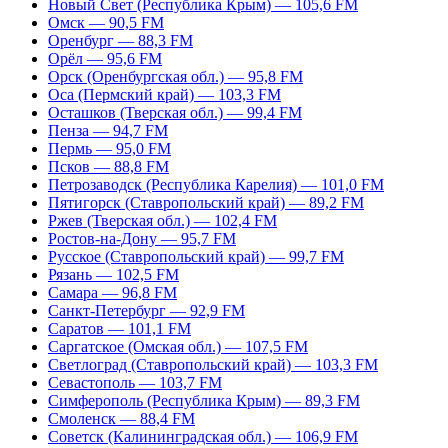
Новый Свет (Республика Крым) — 105,6 FM
Омск — 90,5 FM
Оренбург — 88,3 FM
Орёл — 95,6 FM
Орск (Оренбургская обл.) — 95,8 FM
Оса (Пермский край) — 103,3 FM
Осташков (Тверская обл.) — 99,4 FM
Пенза — 94,7 FM
Пермь — 95,0 FM
Псков — 88,8 FM
Петрозаводск (Республика Карелия) — 101,0 FM
Пятигорск (Ставропольский край) — 89,2 FM
Ржев (Тверская обл.) — 102,4 FM
Ростов-на-Дону — 95,7 FM
Русское (Ставропольский край) — 99,7 FM
Рязань — 102,5 FM
Самара — 96,8 FM
Санкт-Петербург — 92,9 FM
Саратов — 101,1 FM
Саргатское (Омская обл.) — 107,5 FM
Светлоград (Ставропольский край) — 103,3 FM
Севастополь — 103,7 FM
Симферополь (Республика Крым) — 89,3 FM
Смоленск — 88,4 FM
Советск (Калининградская обл.) — 106,9 FM