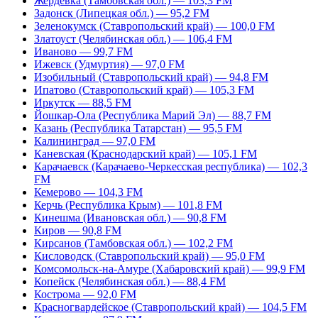
Жердевка (Тамбовская обл.) — 103,3 FM
Задонск (Липецкая обл.) — 95,2 FM
Зеленокумск (Ставропольский край) — 100,0 FM
Златоуст (Челябинская обл.) — 106,4 FM
Иваново — 99,7 FM
Ижевск (Удмуртия) — 97,0 FM
Изобильный (Ставропольский край) — 94,8 FM
Ипатово (Ставропольский край) — 105,3 FM
Иркутск — 88,5 FM
Йошкар-Ола (Республика Марий Эл) — 88,7 FM
Казань (Республика Татарстан) — 95,5 FM
Калининград — 97,0 FM
Каневская (Краснодарский край) — 105,1 FM
Карачаевск (Карачаево-Черкесская республика) — 102,3
FM
Кемерово — 104,3 FM
Керчь (Республика Крым) — 101,8 FM
Кинешма (Ивановская обл.) — 90,8 FM
Киров — 90,8 FM
Кирсанов (Тамбовская обл.) — 102,2 FM
Кисловодск (Ставропольский край) — 95,0 FM
Комсомольск-на-Амуре (Хабаровский край) — 99,9 FM
Копейск (Челябинская обл.) — 88,4 FM
Кострома — 92,0 FM
Красногвардейское (Ставропольский край) — 104,5 FM