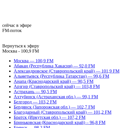
сейчас в эфире
FM-поток
Вернуться к эфиру
Москва - 100,9 FM
Москва — 100,9 FM
Абакан (Республика Хакасия) — 92,0 FM
Александровское (Ставропольский край) — 101,9 FM
Альметьевск (Республика Татарстан) — 99,6 FM
Анапа (Краснодарский край) — 90,5 FM
Арзгир (Ставропольский край) — 103,8 FM
Астрахань — 90,5 FM
Ахтубинск (Астраханская обл.) — 99,1 FM
Белгород — 103,2 FM
Бердянск (Запорожская обл.) — 102,7 FM
Благодарный (Ставропольский край) — 101,2 FM
Братск (Иркутская обл.) — 107,2 FM
Бриньковская (Краснодарский край) – 96,8 FM
Брянск — 98,2 FM