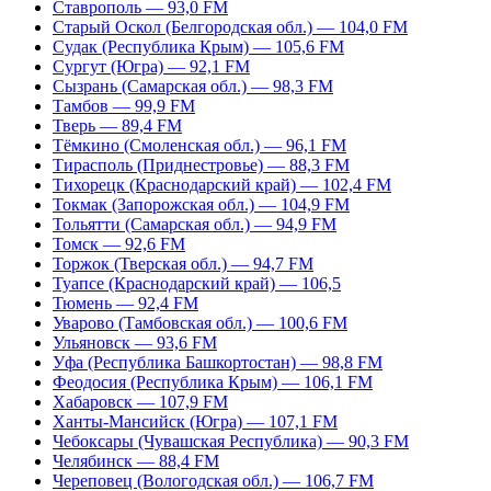
Ставрополь — 93,0 FM
Старый Оскол (Белгородская обл.) — 104,0 FM
Судак (Республика Крым) — 105,6 FM
Сургут (Югра) — 92,1 FM
Сызрань (Самарская обл.) — 98,3 FM
Тамбов — 99,9 FM
Тверь — 89,4 FM
Тёмкино (Смоленская обл.) — 96,1 FM
Тирасполь (Приднестровье) — 88,3 FM
Тихорецк (Краснодарский край) — 102,4 FM
Токмак (Запорожская обл.) — 104,9 FM
Тольятти (Самарская обл.) — 94,9 FM
Томск — 92,6 FM
Торжок (Тверская обл.) — 94,7 FM
Туапсе (Краснодарский край) — 106,5
Тюмень — 92,4 FM
Уварово (Тамбовская обл.) — 100,6 FM
Ульяновск — 93,6 FM
Уфа (Республика Башкортостан) — 98,8 FM
Феодосия (Республика Крым) — 106,1 FM
Хабаровск — 107,9 FM
Ханты-Мансийск (Югра) — 107,1 FM
Чебоксары (Чувашская Республика) — 90,3 FM
Челябинск — 88,4 FM
Череповец (Вологодская обл.) — 106,7 FM