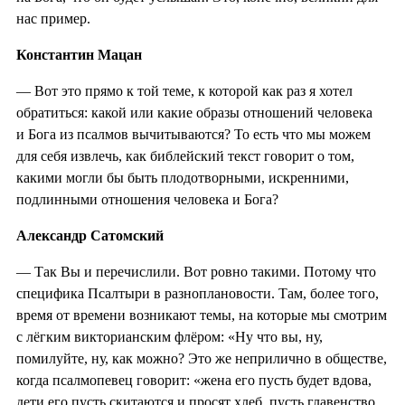
нас пример.
Константин Мацан
— Вот это прямо к той теме, к которой как раз я хотел
обратиться: какой или какие образы отношений человека
и Бога из псалмов вычитываются? То есть что мы можем
для себя извлечь, как библейский текст говорит о том,
какими могли бы быть плодотворными, искренними,
подлинными отношения человека и Бога?
Александр Сатомский
— Так Вы и перечислили. Вот ровно такими. Потому что
специфика Псалтыри в разноплановости. Там, более того,
время от времени возникают темы, на которые мы смотрим
с лёгким викторианским флёром: «Ну что вы, ну,
помилуйте, ну, как можно? Это же неприлично в обществе,
когда псалмопевец говорит: «жена его пусть будет вдова,
дети его пусть скитаются и просят хлеб, пусть главенство