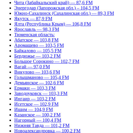
Чита (Забайкальский край) — 87,6 FM
Энергодар (Запорожская обл.) – 104,5 FM
Южно-Сахалинск (Сахалинская обл.) — 89,3 FM
Якутск — 87,9 FM
Ялта (Республика Крым) — 106,8 FM
Ярославль — 98,3 FM
Тюменская область:
Абатское — 103,8 FM
Аромашево — 103,5 FM
Байкалово — 105,5 FM
Бердюжье — 103,2 FM
Большое Сорокино — 102,7 FM
Вагай — 97,0 FM
Викулово — 103,6 FM
Голышманово — 105,4 FM
Демьянское — 102,6 FM
Ермаки — 103,3 FM
Заводоуковск — 103,3 FM
Ингаир — 103,2 FM
Исетское — 102,9 FM
Ишим — 104,9 FM
Казанское — 100,2 FM
Нагорный — 100,4 FM
Нижняя Тавда — 101,2 FM
Новоалександровка — 100,2 FM