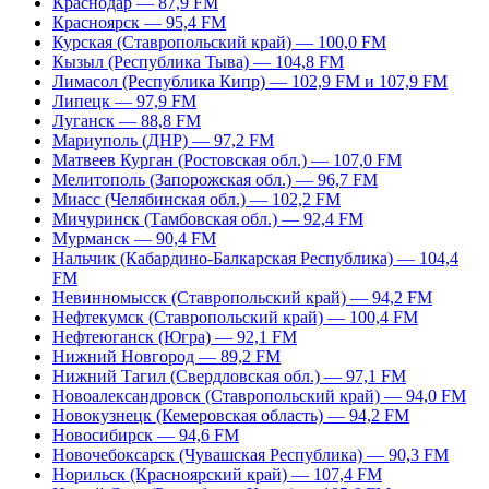
Краснодар — 87,9 FM
Красноярск — 95,4 FM
Курская (Ставропольский край) — 100,0 FM
Кызыл (Республика Тыва) — 104,8 FM
Лимасол (Республика Кипр) — 102,9 FM и 107,9 FM
Липецк — 97,9 FM
Луганск — 88,8 FM
Мариуполь (ДНР) — 97,2 FM
Матвеев Курган (Ростовская обл.) — 107,0 FM
Мелитополь (Запорожская обл.) — 96,7 FM
Миасс (Челябинская обл.) — 102,2 FM
Мичуринск (Тамбовская обл.) — 92,4 FM
Мурманск — 90,4 FM
Нальчик (Кабардино-Балкарская Республика) — 104,4
FM
Невинномысск (Ставропольский край) — 94,2 FM
Нефтекумск (Ставропольский край) — 100,4 FM
Нефтеюганск (Югра) — 92,1 FM
Нижний Новгород — 89,2 FM
Нижний Тагил (Свердловская обл.) — 97,1 FM
Новоалександровск (Ставропольский край) — 94,0 FM
Новокузнецк (Кемеровская область) — 94,2 FM
Новосибирск — 94,6 FM
Новочебоксарск (Чувашская Республика) — 90,3 FM
Норильск (Красноярский край) — 107,4 FM