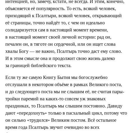
интенцией, но, замечу, кстати, не всегда. И этим, конечно,
объясняется её популярность. То есть, всякий человек,
приходящий к Псалтыри, всякий человек, открывающий
её страницы, точно найдёт то, с чем он идеально
солидаризуется сам в настоящий момент времени,
в настоящий момент своей личной истории: рад он,
печален он, в тяготе он сердечной, или он ищет слова
хвалы Богу — не важно, Псалтырь точно даст ему слово.
И в этом смысле она и продолжит свою жизнь далеко
за границей библейского текста.
Если ту же самую Книгу Бытия мы богослужебно
отслушали в некотором объёме в рамках Великого поста,
и до следующего поста мы не слышим её, не считая пары-
тройки паремий на каких-то совсем уж знаковых
праздниках, то Псалтырь мы слышим постоянно. Давиду
дают «передохнуть» только в пасхальный цикл, потому что
он сильно «трудился» Великим постом. Всё остальное
время года Псалтырь звучит очевидно во всех