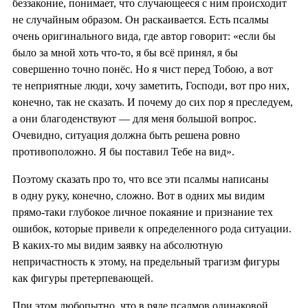
беззаконие, понимает, что случающееся с ним происходит
не случайным образом. Он раскаивается. Есть псалмы
очень оригинального вида, где автор говорит: «если бы
было за мной хоть что-то, я бы всё принял, я бы
совершенно точно понёс. Но я чист перед Тобою, а вот
те неприятные люди, хочу заметить, Господи, вот про них,
конечно, так не сказать. И почему до сих пор я преследуем,
а они благоденствуют — для меня большой вопрос.
Очевидно, ситуация должна быть решена ровно
противоположно. Я бы поставил Тебе на вид».
Поэтому сказать про то, что все эти псалмы написаны
в одну руку, конечно, сложно. Вот в одних мы видим
прямо-таки глубокое личное покаяние и признание тех
ошибок, которые привели к определенного рода ситуации.
В каких-то мы видим заявку на абсолютную
непричастность к этому, на предельный трагизм фигуры
как фигуры претерпевающей.
При этом любопытно, что в ряде псалмов одинаковой