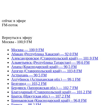
сейчас в эфире
FM-поток
Вернуться к эфиру
Москва - 100,9 FM
Москва — 100,9 FM
Абакан (Республика Хакасия) — 92,0 FM
Александровское (Ставропольский край) — 101,9 FM
Альметьевск (Республика Татарстан) — 99,6 FM
Анапа (Краснодарский край) — 90,5 FM
Арзгир (Ставропольский край) — 103,8 FM
Астрахань — 90,5 FM
Ахтубинск (Астраханская обл.) — 99,1 FM
Белгород — 103,2 FM
Бердянск (Запорожская обл.) — 102,7 FM
Благодарный (Ставропольский край) — 101,2 FM
Братск (Иркутская обл.) — 107,2 FM
Бриньковская (Краснодарский край) – 96,8 FM
Брянск — 98,2 FM