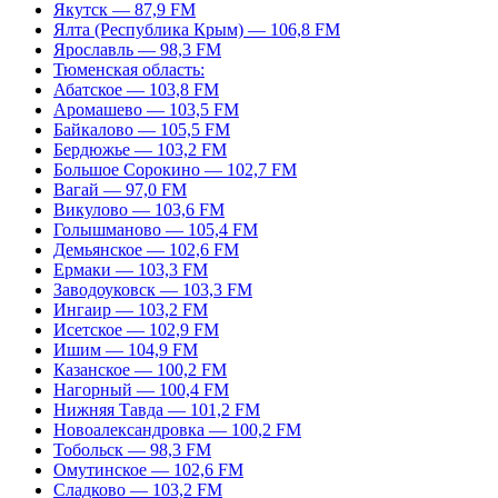
Якутск — 87,9 FM
Ялта (Республика Крым) — 106,8 FM
Ярославль — 98,3 FM
Тюменская область:
Абатское — 103,8 FM
Аромашево — 103,5 FM
Байкалово — 105,5 FM
Бердюжье — 103,2 FM
Большое Сорокино — 102,7 FM
Вагай — 97,0 FM
Викулово — 103,6 FM
Голышманово — 105,4 FM
Демьянское — 102,6 FM
Ермаки — 103,3 FM
Заводоуковск — 103,3 FM
Ингаир — 103,2 FM
Исетское — 102,9 FM
Ишим — 104,9 FM
Казанское — 100,2 FM
Нагорный — 100,4 FM
Нижняя Тавда — 101,2 FM
Новоалександровка — 100,2 FM
Тобольск — 98,3 FM
Омутинское — 102,6 FM
Сладково — 103,2 FM