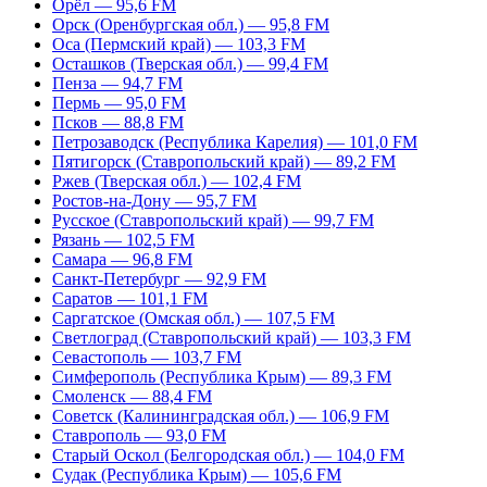
Орёл — 95,6 FM
Орск (Оренбургская обл.) — 95,8 FM
Оса (Пермский край) — 103,3 FM
Осташков (Тверская обл.) — 99,4 FM
Пенза — 94,7 FM
Пермь — 95,0 FM
Псков — 88,8 FM
Петрозаводск (Республика Карелия) — 101,0 FM
Пятигорск (Ставропольский край) — 89,2 FM
Ржев (Тверская обл.) — 102,4 FM
Ростов-на-Дону — 95,7 FM
Русское (Ставропольский край) — 99,7 FM
Рязань — 102,5 FM
Самара — 96,8 FM
Санкт-Петербург — 92,9 FM
Саратов — 101,1 FM
Саргатское (Омская обл.) — 107,5 FM
Светлоград (Ставропольский край) — 103,3 FM
Севастополь — 103,7 FM
Симферополь (Республика Крым) — 89,3 FM
Смоленск — 88,4 FM
Советск (Калининградская обл.) — 106,9 FM
Ставрополь — 93,0 FM
Старый Оскол (Белгородская обл.) — 104,0 FM
Судак (Республика Крым) — 105,6 FM