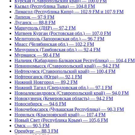
Курская (Ставропольский край) — 100,0 FM
Кызыл (Республика Тыва) — 104,8 FM
Лимасол (Республика Кипр) — 102,9 FM и 107,9 FM
Липецк — 97,9 FM
Луганск — 88,8 FM
Мариуполь (ДНР) — 97,2 FM
Матвеев Курган (Ростовская обл.) — 107,0 FM
Мелитополь (Запорожская обл.) — 96,7 FM
Миасс (Челябинская обл.) — 102,2 FM
Мичуринск (Тамбовская обл.) — 92,4 FM
Мурманск — 90,4 FM
Нальчик (Кабардино-Балкарская Республика) — 104,4 FM
Невинномысск (Ставропольский край) — 94,2 FM
Нефтекумск (Ставропольский край) — 100,4 FM
Нефтеюганск (Югра) — 92,1 FM
Нижний Новгород — 89,2 FM
Нижний Тагил (Свердловская обл.) — 97,1 FM
Новоалександровск (Ставропольский край) — 94,0 FM
Новокузнецк (Кемеровская область) — 94,2 FM
Новосибирск — 94,6 FM
Новочебоксарск (Чувашская Республика) — 90,3 FM
Норильск (Красноярский край) — 107,4 FM
Новый Свет (Республика Крым) — 105,6 FM
Омск — 90,5 FM
Оренбург — 88,3 FM