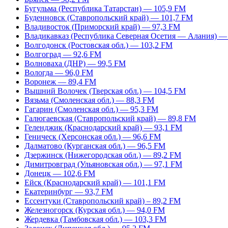
Бугульма (Республика Татарстан) — 105,9 FM
Буденновск (Ставропольский край) — 101,7 FM
Владивосток (Приморский край) — 97,3 FM
Владикавказ (Республика Северная Осетия — Алания) —
Волгодонск (Ростовская обл.) — 103,2 FM
Волгоград — 92,6 FM
Волноваха (ДНР) — 99,5 FM
Вологда — 96,0 FM
Воронеж — 89,4 FM
Вышний Волочек (Тверская обл.) — 104,5 FM
Вязьма (Смоленская обл.) — 88,3 FM
Гагарин (Смоленская обл.) — 95,3 FM
Галюгаевская (Ставропольский край) — 89,8 FM
Геленджик (Краснодарский край) — 93,1 FM
Геническ (Херсонская обл.) — 96,6 FM
Далматово (Курганская обл.) — 96,5 FM
Дзержинск (Нижегородская обл.) — 89,2 FM
Димитровград (Ульяновская обл.) — 97,1 FM
Донецк — 102,6 FM
Ейск (Краснодарский край) — 101,1 FM
Екатеринбург — 93,7 FM
Ессентуки (Ставропольский край) – 89,2 FM
Железногорск (Курская обл.) — 94,0 FM
Жердевка (Тамбовская обл.) — 103,3 FM