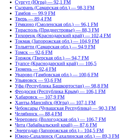
Сургут (Югра) — 92,1 FM
Сызрань (Самарская обл.) — 98,3 FM
Тамбов — 99,9 FM
Тверь — 89,4 FM
Тёмкино (Смоленская обл.) — 96,1 FM
Тирасполь (Приднестровье) — 88,3 FM
Тихорецк (Краснодарский край) — 102,4 FM
Токмак (Запорожская обл.) — 104,9 FM
Тольятти (Самарская обл.) — 94,9 FM
Томск — 92,6 FM
Торжок (Тверская обл.) — 94,7 FM
Туапсе (Краснодарский край) — 106,5
Тюмень — 92,4 FM
Уварово (Тамбовская обл.) — 100,6 FM
Ульяновск — 93,6 FM
Уфа (Республика Башкортостан) — 98,8 FM
Феодосия (Республика Крым) — 106,1 FM
Хабаровск — 107,9 FM
Ханты-Мансийск (Югра) — 107,1 FM
Чебоксары (Чувашская Республика) — 90,3 FM
Челябинск — 88,4 FM
Череповец (Вологодская обл.) — 106,7 FM
Чита (Забайкальский край) — 87,6 FM
Энергодар (Запорожская обл.) – 104,5 FM
Южно-Сахалинск (Сахалинская обл.) — 89,3 FM