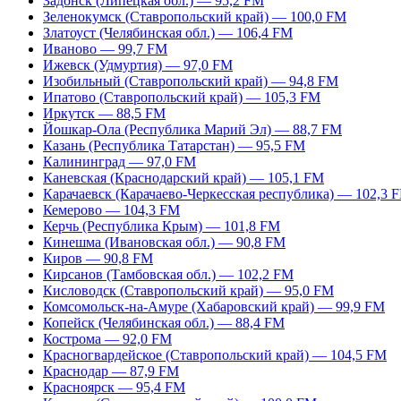
Задонск (Липецкая обл.) — 95,2 FM
Зеленокумск (Ставропольский край) — 100,0 FM
Златоуст (Челябинская обл.) — 106,4 FM
Иваново — 99,7 FM
Ижевск (Удмуртия) — 97,0 FM
Изобильный (Ставропольский край) — 94,8 FM
Ипатово (Ставропольский край) — 105,3 FM
Иркутск — 88,5 FM
Йошкар-Ола (Республика Марий Эл) — 88,7 FM
Казань (Республика Татарстан) — 95,5 FM
Калининград — 97,0 FM
Каневская (Краснодарский край) — 105,1 FM
Карачаевск (Карачаево-Черкесская республика) — 102,3 
Кемерово — 104,3 FM
Керчь (Республика Крым) — 101,8 FM
Кинешма (Ивановская обл.) — 90,8 FM
Киров — 90,8 FM
Кирсанов (Тамбовская обл.) — 102,2 FM
Кисловодск (Ставропольский край) — 95,0 FM
Комсомольск-на-Амуре (Хабаровский край) — 99,9 FM
Копейск (Челябинская обл.) — 88,4 FM
Кострома — 92,0 FM
Красногвардейское (Ставропольский край) — 104,5 FM
Краснодар — 87,9 FM
Красноярск — 95,4 FM