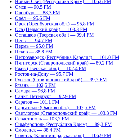
Новый Свет (Республика Крым) — 105,6 FM
Омск — 90,5 FM
Оренбург — 88,3 FM
Орёл — 95,6 FM
Орск (Оренбургская обл.) — 95,8 FM
Оса (Пермский край) — 103,3 FM
Осташков (Тверская обл.) — 99,4 FM
Пенза — 94,7 FM
Пермь — 95,0 FM
Псков — 88,8 FM
Петрозаводск (Республика Карелия) — 101,0 FM
Пятигорск (Ставропольский край) — 89,2 FM
Ржев (Тверская обл.) — 102,4 FM
Ростов-на-Дону — 95,7 FM
Русское (Ставропольский край) — 99,7 FM
Рязань — 102,5 FM
Самара — 96,8 FM
Санкт-Петербург — 92,9 FM
Саратов — 101,1 FM
Саргатское (Омская обл.) — 107,5 FM
Светлоград (Ставропольский край) — 103,3 FM
Севастополь — 103,7 FM
Симферополь (Республика Крым) — 89,3 FM
Смоленск — 88,4 FM
Советск (Калининградская обл.) — 106,9 FM