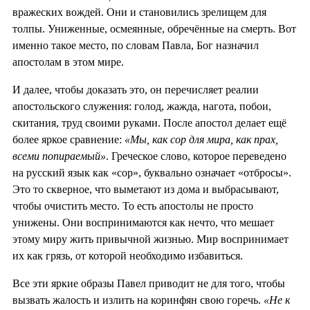
вражеских вождей. Они и становились зрелищем для
толпы. Униженные, осмеянные, обречённые на смерть. Вот
именно такое место, по словам Павла, Бог назначил
апостолам в этом мире.
И далее, чтобы доказать это, он перечисляет реалии
апостольского служения: голод, жажда, нагота, побои,
скитания, труд своими руками. После апостол делает ещё
более яркое сравнение:
«Мы, как сор для мира, как прах,
всеми попираемый»
. Греческое слово, которое переведено
на русский язык как «сор», буквально означает «отбросы».
Это то скверное, что выметают из дома и выбрасывают,
чтобы очистить место. То есть апостолы не просто
унижены. Они воспринимаются как нечто, что мешает
этому миру жить привычной жизнью. Мир воспринимает
их как грязь, от которой необходимо избавиться.
Все эти яркие образы Павел приводит не для того, чтобы
вызвать жалость и излить на коринфян свою горечь.
«Не к