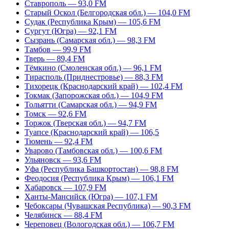
Ставрополь — 93,0 FM
Старый Оскол (Белгородская обл.) — 104,0 FM
Судак (Республика Крым) — 105,6 FM
Сургут (Югра) — 92,1 FM
Сызрань (Самарская обл.) — 98,3 FM
Тамбов — 99,9 FM
Тверь — 89,4 FM
Тёмкино (Смоленская обл.) — 96,1 FM
Тирасполь (Приднестровье) — 88,3 FM
Тихорецк (Краснодарский край) — 102,4 FM
Токмак (Запорожская обл.) — 104,9 FM
Тольятти (Самарская обл.) — 94,9 FM
Томск — 92,6 FM
Торжок (Тверская обл.) — 94,7 FM
Туапсе (Краснодарский край) — 106,5
Тюмень — 92,4 FM
Уварово (Тамбовская обл.) — 100,6 FM
Ульяновск — 93,6 FM
Уфа (Республика Башкортостан) — 98,8 FM
Феодосия (Республика Крым) — 106,1 FM
Хабаровск — 107,9 FM
Ханты-Мансийск (Югра) — 107,1 FM
Чебоксары (Чувашская Республика) — 90,3 FM
Челябинск — 88,4 FM
Череповец (Вологодская обл.) — 106,7 FM