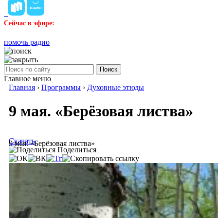
Сейчас в эфире:
помочь радио
Поиск
Главное меню
Главная
›
Программы
›
Духовные этюды
9 мая. «Берёзовая листва»
Скачать
9 мая. «Берёзовая листва»
Поделиться