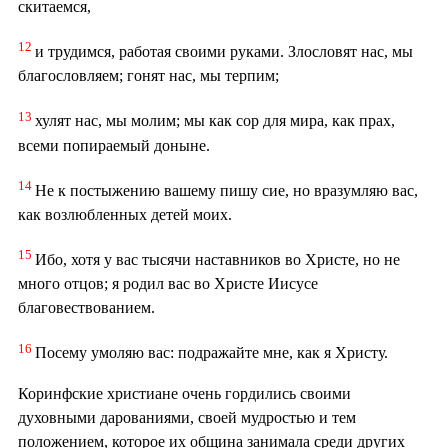
скитаемся,
12
и трудимся, работая своими руками. Злословят нас, мы
благословляем; гонят нас, мы терпим;
13
хулят нас, мы молим; мы как сор для мира, как прах,
всеми попираемый доныне.
14
Не к постыжению вашему пишу сие, но вразумляю вас,
как возлюбленных детей моих.
15
Ибо, хотя у вас тысячи наставников во Христе, но не
много отцов; я родил вас во Христе Иисусе
благовествованием.
16
Посему умоляю вас: подражайте мне, как я Христу.
Коринфские христиане очень гордились своими
духовными дарованиями, своей мудростью и тем
положением, которое их община занимала среди других