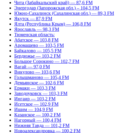
Чита (Забайкальский край) — 87,6 FM
Энергодар (Запорожская обл.) – 104,5 FM
Южно-Сахалинск (Сахалинская обл.) — 89,3 FM
Якутск — 87,9 FM
Ялта (Республика Крым) — 106,8 FM
Ярославль — 98,3 FM
Тюменская область:
Абатское — 103,8 FM
Аромашево — 103,5 FM
Байкалово — 105,5 FM
Бердюжье — 103,2 FM
Большое Сорокино — 102,7 FM
Вагай — 97,0 FM
Викулово — 103,6 FM
Голышманово — 105,4 FM
Демьянское — 102,6 FM
Ермаки — 103,3 FM
Заводоуковск — 103,3 FM
Ингаир — 103,2 FM
Исетское — 102,9 FM
Ишим — 104,9 FM
Казанское — 100,2 FM
Нагорный — 100,4 FM
Нижняя Тавда — 101,2 FM
Новоалександровка — 100,2 FM