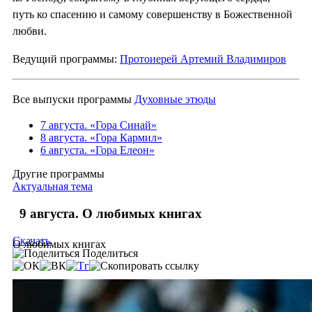
путь ко спасению и самому совершенству в Божественной
любви.
Ведущий программы:
Протоиерей Артемий Владимиров
Все выпуски программы
Духовные этюды
7 августа. «Гора Синай»
8 августа. «Гора Кармил»
6 августа. «Гора Елеон»
Другие программы
Актуальная тема
9 августа. О любимых книгах
Скачать
О любимых книгах
Поделиться