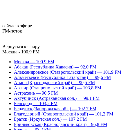
сейчас в эфире
FM-поток
Вернуться к эфиру
Москва - 100,9 FM
Москва — 100,9 FM
Абакан (Республика Хакасия) — 92,0 FM
Александровское (Ставропольский край) — 101,9 FM
Альметьевск (Республика Татарстан) — 99,6 FM
Анапа (Краснодарский край) — 90,5 FM
Арзгир (Ставропольский край) — 103,8 FM
Астрахань — 90,5 FM
Ахтубинск (Астраханская обл.) — 99,1 FM
Белгород — 103,2 FM
Бердянск (Запорожская обл.) — 102,7 FM
Благодарный (Ставропольский край) — 101,2 FM
Братск (Иркутская обл.) — 107,2 FM
Бриньковская (Краснодарский край) – 96,8 FM
Брянск — 98,2 FM