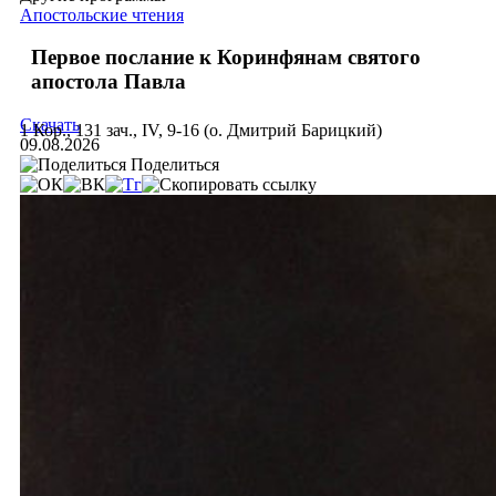
Апостольские чтения
Первое послание к Коринфянам святого
апостола Павла
Скачать
1 Кор., 131 зач., IV, 9-16 (о. Дмитрий Барицкий)
09.08.2026
Поделиться