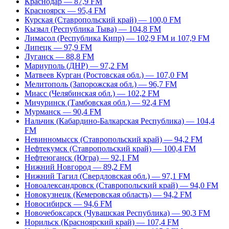
Краснодар — 87,9 FM
Красноярск — 95,4 FM
Курская (Ставропольский край) — 100,0 FM
Кызыл (Республика Тыва) — 104,8 FM
Лимасол (Республика Кипр) — 102,9 FM и 107,9 FM
Липецк — 97,9 FM
Луганск — 88,8 FM
Мариуполь (ДНР) — 97,2 FM
Матвеев Курган (Ростовская обл.) — 107,0 FM
Мелитополь (Запорожская обл.) — 96,7 FM
Миасс (Челябинская обл.) — 102,2 FM
Мичуринск (Тамбовская обл.) — 92,4 FM
Мурманск — 90,4 FM
Нальчик (Кабардино-Балкарская Республика) — 104,4
FM
Невинномысск (Ставропольский край) — 94,2 FM
Нефтекумск (Ставропольский край) — 100,4 FM
Нефтеюганск (Югра) — 92,1 FM
Нижний Новгород — 89,2 FM
Нижний Тагил (Свердловская обл.) — 97,1 FM
Новоалександровск (Ставропольский край) — 94,0 FM
Новокузнецк (Кемеровская область) — 94,2 FM
Новосибирск — 94,6 FM
Новочебоксарск (Чувашская Республика) — 90,3 FM
Норильск (Красноярский край) — 107,4 FM