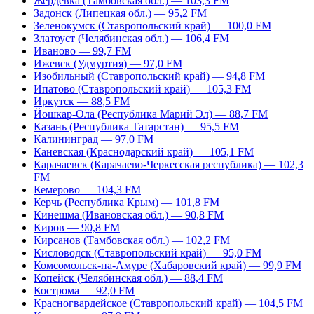
Жердевка (Тамбовская обл.) — 103,3 FM
Задонск (Липецкая обл.) — 95,2 FM
Зеленокумск (Ставропольский край) — 100,0 FM
Златоуст (Челябинская обл.) — 106,4 FM
Иваново — 99,7 FM
Ижевск (Удмуртия) — 97,0 FM
Изобильный (Ставропольский край) — 94,8 FM
Ипатово (Ставропольский край) — 105,3 FM
Иркутск — 88,5 FM
Йошкар-Ола (Республика Марий Эл) — 88,7 FM
Казань (Республика Татарстан) — 95,5 FM
Калининград — 97,0 FM
Каневская (Краснодарский край) — 105,1 FM
Карачаевск (Карачаево-Черкесская республика) — 102,3
FM
Кемерово — 104,3 FM
Керчь (Республика Крым) — 101,8 FM
Кинешма (Ивановская обл.) — 90,8 FM
Киров — 90,8 FM
Кирсанов (Тамбовская обл.) — 102,2 FM
Кисловодск (Ставропольский край) — 95,0 FM
Комсомольск-на-Амуре (Хабаровский край) — 99,9 FM
Копейск (Челябинская обл.) — 88,4 FM
Кострома — 92,0 FM
Красногвардейское (Ставропольский край) — 104,5 FM