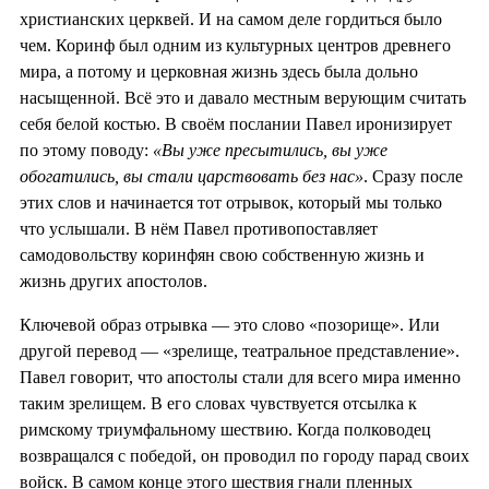
христианских церквей. И на самом деле гордиться было
чем. Коринф был одним из культурных центров древнего
мира, а потому и церковная жизнь здесь была дольно
насыщенной. Всё это и давало местным верующим считать
себя белой костью. В своём послании Павел иронизирует
по этому поводу:
«Вы уже пресытились, вы уже
обогатились, вы стали царствовать без нас»
. Сразу после
этих слов и начинается тот отрывок, который мы только
что услышали. В нём Павел противопоставляет
самодовольству коринфян свою собственную жизнь и
жизнь других апостолов.
Ключевой образ отрывка — это слово «позорище». Или
другой перевод — «зрелище, театральное представление».
Павел говорит, что апостолы стали для всего мира именно
таким зрелищем. В его словах чувствуется отсылка к
римскому триумфальному шествию. Когда полководец
возвращался с победой, он проводил по городу парад своих
войск. В самом конце этого шествия гнали пленных