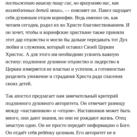
постыжению вашему пишу сие, но вразумляю вас, как
возлюбленных детей моих»
, — поясняет он. Павел ощущает
себя духовным отцом коринфян. Ведь именно он, как
читаем сегодня, родил их во Христе благовествованием. И
он хочет, чтобы и коринфские христиане также приняли
этот дар отцовства и могли бы дальше передавать тот Дух
любви и служения, который оставил Своей Церкви
Христос. А для этого им необходимо усвоить важную
истину: подлинное духовное отцовство и лидерство в
Церкви измеряется не властью и успехом, а готовностью
разделить унижение и страдания Христа ради спасения
своих детей.
Так апостол предлагает нам замечательный критерий
подлинного духовного авторитета. Он отмечает разницу
между «наставником» и «отцом». Наставников может быть
много, они дают знания, но они не рождают жизнь. Отец
зачастую один. Он не просто передаёт информацию о Боге.
Он отдаёт себя ребёнку целиком. Его авторитет не в