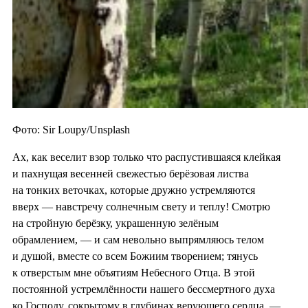
Фото: Sir Loupy/Unsplash
Ах, как веселит взор только что распустившаяся клейкая
и пахнущая весенней свежестью берёзовая листва
на тонких веточках, которые дружно устремляются
вверх — навстречу солнечным свету и теплу! Смотрю
на стройную берёзку, украшенную зелёным
обрамлением, — и сам невольно выпрямляюсь телом
и душой, вместе со всем Божиим творением; тянусь
к отверстым мне объятиям Небесного Отца. В этой
постоянной устремлённости нашего бессмертного духа
ко Господу, сокрытому в глубинах верующего сердца, —