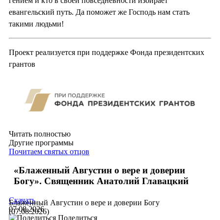
гением и кто в своей повседневности избирает
евангельский путь. Да поможет же Господь нам стать
такими людьми!
Проект реализуется при поддержке Фонда президентских
грантов
Читать полностью
Другие программы
Почитаем святых отцов
«Блаженный Августин о вере и доверии
Богу». Священник Анатолий Главацкий
Скачать
Блаженный Августин о вере и доверии Богу
07.08.2026
(07.08.2026)
Поделиться