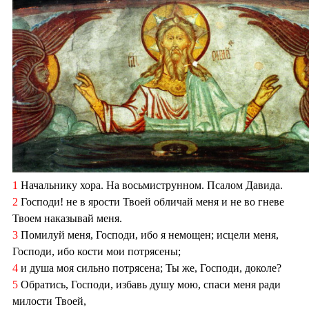
1
Начальнику хора. На восьмиструнном. Псалом Давида.
2
Господи! не в ярости Твоей обличай меня и не во гневе
Твоем наказывай меня.
3
Помилуй меня, Господи, ибо я немощен; исцели меня,
Господи, ибо кости мои потрясены;
4
и душа моя сильно потрясена; Ты же, Господи, доколе?
5
Обратись, Господи, избавь душу мою, спаси меня ради
милости Твоей,