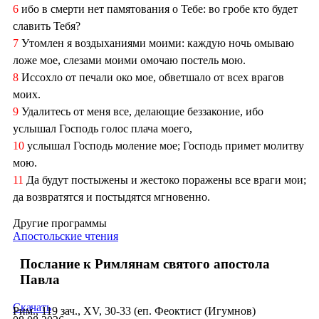
6
ибо в смерти нет памятования о Тебе: во гробе кто будет
славить Тебя?
7
Утомлен я воздыханиями моими: каждую ночь омываю
ложе мое, слезами моими омочаю постель мою.
8
Иссохло от печали око мое, обветшало от всех врагов
моих.
9
Удалитесь от меня все, делающие беззаконие, ибо
услышал Господь голос плача моего,
10
услышал Господь моление мое; Господь примет молитву
мою.
11
Да будут постыжены и жестоко поражены все враги мои;
да возвратятся и постыдятся мгновенно.
Другие программы
Апостольские чтения
Послание к Римлянам святого апостола
Павла
Скачать
Рим., 119 зач., XV, 30-33 (еп. Феоктист (Игумнов)