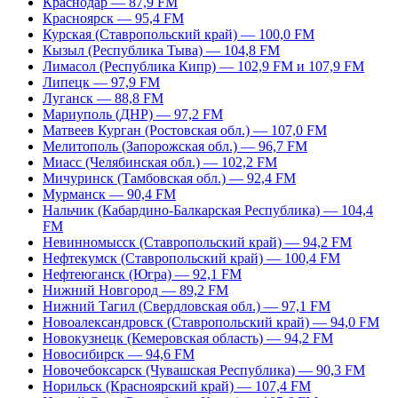
Краснодар — 87,9 FM
Красноярск — 95,4 FM
Курская (Ставропольский край) — 100,0 FM
Кызыл (Республика Тыва) — 104,8 FM
Лимасол (Республика Кипр) — 102,9 FM и 107,9 FM
Липецк — 97,9 FM
Луганск — 88,8 FM
Мариуполь (ДНР) — 97,2 FM
Матвеев Курган (Ростовская обл.) — 107,0 FM
Мелитополь (Запорожская обл.) — 96,7 FM
Миасс (Челябинская обл.) — 102,2 FM
Мичуринск (Тамбовская обл.) — 92,4 FM
Мурманск — 90,4 FM
Нальчик (Кабардино-Балкарская Республика) — 104,4
FM
Невинномысск (Ставропольский край) — 94,2 FM
Нефтекумск (Ставропольский край) — 100,4 FM
Нефтеюганск (Югра) — 92,1 FM
Нижний Новгород — 89,2 FM
Нижний Тагил (Свердловская обл.) — 97,1 FM
Новоалександровск (Ставропольский край) — 94,0 FM
Новокузнецк (Кемеровская область) — 94,2 FM
Новосибирск — 94,6 FM
Новочебоксарск (Чувашская Республика) — 90,3 FM
Норильск (Красноярский край) — 107,4 FM