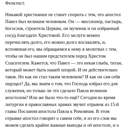
Феоктист.
Никакой христианин не станет спорить с тем, что апостол
Павел был великим человеком. Он — миссионер, пастырь,
богослов, строитель Церкви, он мученик и он избранный
сосуд благодати Христовой. Его заслуги можно
перечислять долго, его можно долго восхвалять, и,
вспоминая его, мы обращаемся к нему в молитвах с тем,
чтобы он был нашим предстателем перед Христом
Спасителем. Кажется, что Павел — это некая глыба, титан,
который может быть нашей опорой. И он действительно
таков. Но как он стал таким человеком? И как он сам себя
ощущал? Да, мы знаем о том, что Господь избрал его для
служения, но только ли это сделало Павла великим
апостолом? Или же было что-то ещё? Сегодня во время
литургии в православных храмах звучит отрывок из 15-й
главы Послания апостола Павла к Римлянам. В этом
отрывке апостол говорит о самом себе, и из его слов мы
можем сделать крайне важные выводы и об апостоле, и о