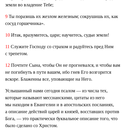
земли во владение Тебе;
9
Ты поразишь их жезлом железным; сокрушишь их, как
сосуд горшечника».
10
Итак, вразумитесь, цари; научитесь, судьи земли!
11
Служите Господу со страхом и радуйтесь пред Ним
с трепетом.
12
Почтите Сына, чтобы Он не прогневался, и чтобы вам
не погибнуть в пути вашем, ибо гнев Его возгорится
вскоре. Блаженны все, уповающие на Него.
Услышанный нами сегодня псалом — из числа тех,
которые называют мессианскими, цитаты из него
мы находим в Евангелии и в апостольских посланиях,
а описание действий царей и князей, восставших против
Бога, — это практически буквальное описание того, что
было сделано со Христом.