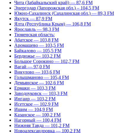
Чита (Забайкальский край) — 87,6 FM
Энергодар (Запорожская обл.) – 104,5 FM
Южно-Сахалинск (Сахалинская обл.) — 89,3 FM
Якутск — 87,9 FM
Ялта (Республика Крым) — 106,8 FM
Ярославль — 98,3 FM
Тюменская область:
Абатское — 103,8 FM
Аромашево — 103,5 FM
Байкалово — 105,5 FM
Бердюжье — 103,2 FM
Большое Сорокино — 102,7 FM
Вагай — 97,0 FM
Викулово — 103,6 FM
Голышманово — 105,4 FM
Демьянское — 102,6 FM
Ермаки — 103,3 FM
Заводоуковск — 103,3 FM
Ингаир — 103,2 FM
Исетское — 102,9 FM
Ишим — 104,9 FM
Казанское — 100,2 FM
Нагорный — 100,4 FM
Нижняя Тавда — 101,2 FM
Новоалександровка — 100,2 FM