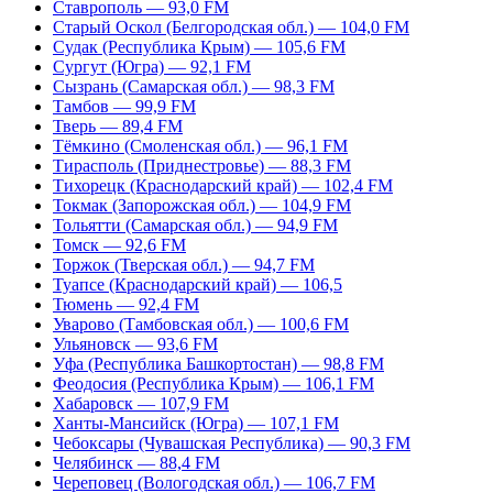
Ставрополь — 93,0 FM
Старый Оскол (Белгородская обл.) — 104,0 FM
Судак (Республика Крым) — 105,6 FM
Сургут (Югра) — 92,1 FM
Сызрань (Самарская обл.) — 98,3 FM
Тамбов — 99,9 FM
Тверь — 89,4 FM
Тёмкино (Смоленская обл.) — 96,1 FM
Тирасполь (Приднестровье) — 88,3 FM
Тихорецк (Краснодарский край) — 102,4 FM
Токмак (Запорожская обл.) — 104,9 FM
Тольятти (Самарская обл.) — 94,9 FM
Томск — 92,6 FM
Торжок (Тверская обл.) — 94,7 FM
Туапсе (Краснодарский край) — 106,5
Тюмень — 92,4 FM
Уварово (Тамбовская обл.) — 100,6 FM
Ульяновск — 93,6 FM
Уфа (Республика Башкортостан) — 98,8 FM
Феодосия (Республика Крым) — 106,1 FM
Хабаровск — 107,9 FM
Ханты-Мансийск (Югра) — 107,1 FM
Чебоксары (Чувашская Республика) — 90,3 FM
Челябинск — 88,4 FM
Череповец (Вологодская обл.) — 106,7 FM