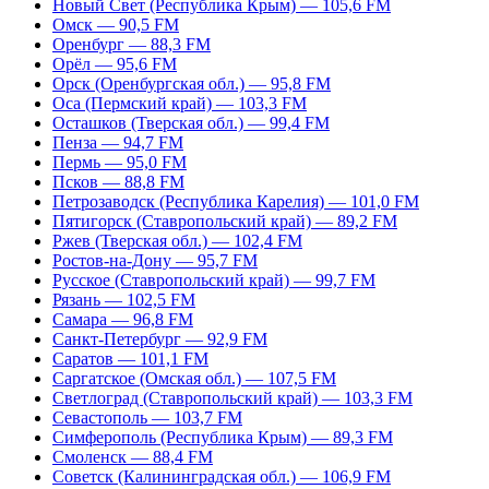
Новый Свет (Республика Крым) — 105,6 FM
Омск — 90,5 FM
Оренбург — 88,3 FM
Орёл — 95,6 FM
Орск (Оренбургская обл.) — 95,8 FM
Оса (Пермский край) — 103,3 FM
Осташков (Тверская обл.) — 99,4 FM
Пенза — 94,7 FM
Пермь — 95,0 FM
Псков — 88,8 FM
Петрозаводск (Республика Карелия) — 101,0 FM
Пятигорск (Ставропольский край) — 89,2 FM
Ржев (Тверская обл.) — 102,4 FM
Ростов-на-Дону — 95,7 FM
Русское (Ставропольский край) — 99,7 FM
Рязань — 102,5 FM
Самара — 96,8 FM
Санкт-Петербург — 92,9 FM
Саратов — 101,1 FM
Саргатское (Омская обл.) — 107,5 FM
Светлоград (Ставропольский край) — 103,3 FM
Севастополь — 103,7 FM
Симферополь (Республика Крым) — 89,3 FM
Смоленск — 88,4 FM
Советск (Калининградская обл.) — 106,9 FM