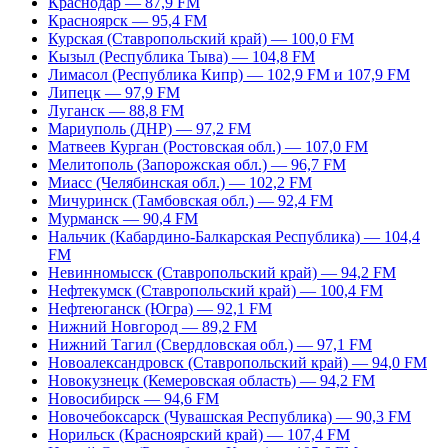
Краснодар — 87,9 FM
Красноярск — 95,4 FM
Курская (Ставропольский край) — 100,0 FM
Кызыл (Республика Тыва) — 104,8 FM
Лимасол (Республика Кипр) — 102,9 FM и 107,9 FM
Липецк — 97,9 FM
Луганск — 88,8 FM
Мариуполь (ДНР) — 97,2 FM
Матвеев Курган (Ростовская обл.) — 107,0 FM
Мелитополь (Запорожская обл.) — 96,7 FM
Миасс (Челябинская обл.) — 102,2 FM
Мичуринск (Тамбовская обл.) — 92,4 FM
Мурманск — 90,4 FM
Нальчик (Кабардино-Балкарская Республика) — 104,4
FM
Невинномысск (Ставропольский край) — 94,2 FM
Нефтекумск (Ставропольский край) — 100,4 FM
Нефтеюганск (Югра) — 92,1 FM
Нижний Новгород — 89,2 FM
Нижний Тагил (Свердловская обл.) — 97,1 FM
Новоалександровск (Ставропольский край) — 94,0 FM
Новокузнецк (Кемеровская область) — 94,2 FM
Новосибирск — 94,6 FM
Новочебоксарск (Чувашская Республика) — 90,3 FM
Норильск (Красноярский край) — 107,4 FM