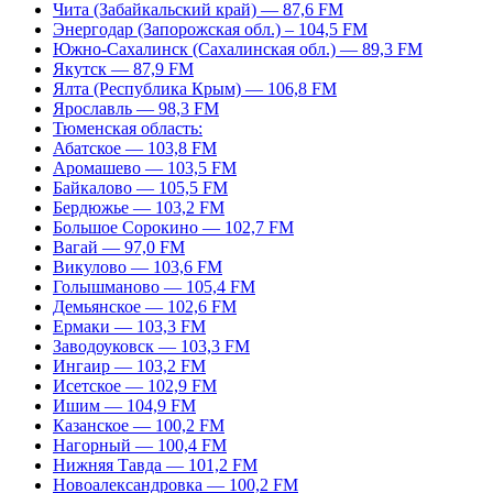
Чита (Забайкальский край) — 87,6 FM
Энергодар (Запорожская обл.) – 104,5 FM
Южно-Сахалинск (Сахалинская обл.) — 89,3 FM
Якутск — 87,9 FM
Ялта (Республика Крым) — 106,8 FM
Ярославль — 98,3 FM
Тюменская область:
Абатское — 103,8 FM
Аромашево — 103,5 FM
Байкалово — 105,5 FM
Бердюжье — 103,2 FM
Большое Сорокино — 102,7 FM
Вагай — 97,0 FM
Викулово — 103,6 FM
Голышманово — 105,4 FM
Демьянское — 102,6 FM
Ермаки — 103,3 FM
Заводоуковск — 103,3 FM
Ингаир — 103,2 FM
Исетское — 102,9 FM
Ишим — 104,9 FM
Казанское — 100,2 FM
Нагорный — 100,4 FM
Нижняя Тавда — 101,2 FM
Новоалександровка — 100,2 FM