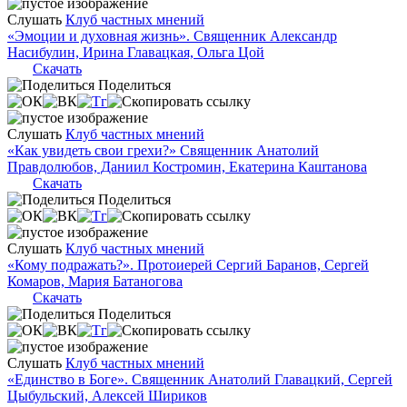
Слушать
Клуб частных мнений
«Эмоции и духовная жизнь». Священник Александр
Насибулин, Ирина Главацкая, Ольга Цой
Скачать
Поделиться
Слушать
Клуб частных мнений
«Как увидеть свои грехи?» Священник Анатолий
Правдолюбов, Даниил Костромин, Екатерина Каштанова
Скачать
Поделиться
Слушать
Клуб частных мнений
«Кому подражать?». Протоиерей Сергий Баранов, Сергей
Комаров, Мария Батаногова
Скачать
Поделиться
Слушать
Клуб частных мнений
«Единство в Боге». Священник Анатолий Главацкий, Сергей
Цыбульский, Алексей Шириков