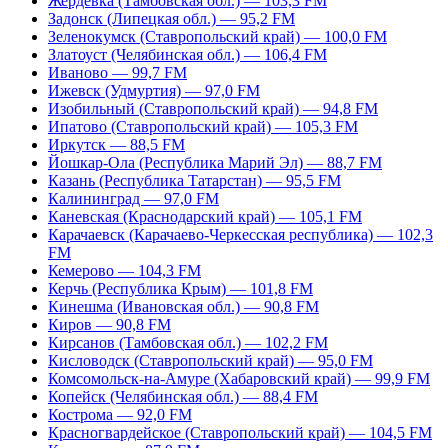
Жердевка (Тамбовская обл.) — 103,3 FM
Задонск (Липецкая обл.) — 95,2 FM
Зеленокумск (Ставропольский край) — 100,0 FM
Златоуст (Челябинская обл.) — 106,4 FM
Иваново — 99,7 FM
Ижевск (Удмуртия) — 97,0 FM
Изобильный (Ставропольский край) — 94,8 FM
Ипатово (Ставропольский край) — 105,3 FM
Иркутск — 88,5 FM
Йошкар-Ола (Республика Марий Эл) — 88,7 FM
Казань (Республика Татарстан) — 95,5 FM
Калининград — 97,0 FM
Каневская (Краснодарский край) — 105,1 FM
Карачаевск (Карачаево-Черкесская республика) — 102,3
FM
Кемерово — 104,3 FM
Керчь (Республика Крым) — 101,8 FM
Кинешма (Ивановская обл.) — 90,8 FM
Киров — 90,8 FM
Кирсанов (Тамбовская обл.) — 102,2 FM
Кисловодск (Ставропольский край) — 95,0 FM
Комсомольск-на-Амуре (Хабаровский край) — 99,9 FM
Копейск (Челябинская обл.) — 88,4 FM
Кострома — 92,0 FM
Красногвардейское (Ставропольский край) — 104,5 FM