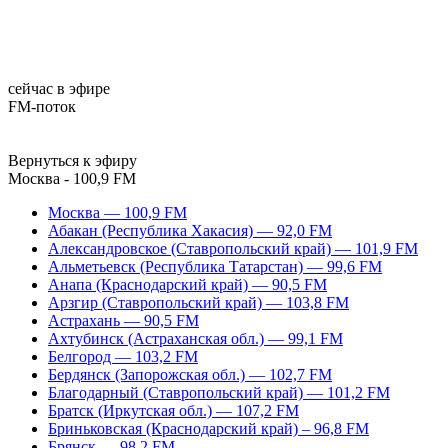
сейчас в эфире
FM-поток
Вернуться к эфиру
Москва - 100,9 FM
Москва — 100,9 FM
Абакан (Республика Хакасия) — 92,0 FM
Александровское (Ставропольский край) — 101,9 FM
Альметьевск (Республика Татарстан) — 99,6 FM
Анапа (Краснодарский край) — 90,5 FM
Арзгир (Ставропольский край) — 103,8 FM
Астрахань — 90,5 FM
Ахтубинск (Астраханская обл.) — 99,1 FM
Белгород — 103,2 FM
Бердянск (Запорожская обл.) — 102,7 FM
Благодарный (Ставропольский край) — 101,2 FM
Братск (Иркутская обл.) — 107,2 FM
Бриньковская (Краснодарский край) – 96,8 FM
Брянск — 98,2 FM