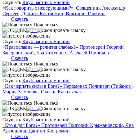
Слушать
Клуб частных мнений
«Как говорить с неверующими?». Священник Александр
Сергеев, Даниил Костромин, Виктория Галкина
Скачать
Поделиться
Слушать
Клуб частных мнений
«Православие — религия слабых?» Протоиерей Георгий
Завершинский, Ева Искусных, Алексей Шириков
Скачать
Поделиться
Слушать
Клуб частных мнений
«Как черпать силы в Боге?» Иеромонах Поликарп (Тибанов),
Мария Хамосова, Оксана Кавальская
Скачать
Поделиться
Слушать
Клуб частных мнений
«Кто я для Бога?» Протоиерей Григорий Крыжановский, Яна
Артюшина, Даниил Костромин
Скачать