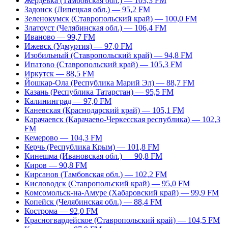
Жердевка (Тамбовская обл.) — 103,3 FM
Задонск (Липецкая обл.) — 95,2 FM
Зеленокумск (Ставропольский край) — 100,0 FM
Златоуст (Челябинская обл.) — 106,4 FM
Иваново — 99,7 FM
Ижевск (Удмуртия) — 97,0 FM
Изобильный (Ставропольский край) — 94,8 FM
Ипатово (Ставропольский край) — 105,3 FM
Иркутск — 88,5 FM
Йошкар-Ола (Республика Марий Эл) — 88,7 FM
Казань (Республика Татарстан) — 95,5 FM
Калининград — 97,0 FM
Каневская (Краснодарский край) — 105,1 FM
Карачаевск (Карачаево-Черкесская республика) — 102,3
FM
Кемерово — 104,3 FM
Керчь (Республика Крым) — 101,8 FM
Кинешма (Ивановская обл.) — 90,8 FM
Киров — 90,8 FM
Кирсанов (Тамбовская обл.) — 102,2 FM
Кисловодск (Ставропольский край) — 95,0 FM
Комсомольск-на-Амуре (Хабаровский край) — 99,9 FM
Копейск (Челябинская обл.) — 88,4 FM
Кострома — 92,0 FM
Красногвардейское (Ставропольский край) — 104,5 FM