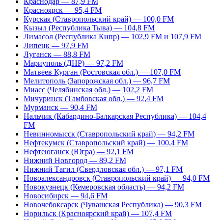
Краснодар — 87,9 FM
Красноярск — 95,4 FM
Курская (Ставропольский край) — 100,0 FM
Кызыл (Республика Тыва) — 104,8 FM
Лимасол (Республика Кипр) — 102,9 FM и 107,9 FM
Липецк — 97,9 FM
Луганск — 88,8 FM
Мариуполь (ДНР) — 97,2 FM
Матвеев Курган (Ростовская обл.) — 107,0 FM
Мелитополь (Запорожская обл.) — 96,7 FM
Миасс (Челябинская обл.) — 102,2 FM
Мичуринск (Тамбовская обл.) — 92,4 FM
Мурманск — 90,4 FM
Нальчик (Кабардино-Балкарская Республика) — 104,4
FM
Невинномысск (Ставропольский край) — 94,2 FM
Нефтекумск (Ставропольский край) — 100,4 FM
Нефтеюганск (Югра) — 92,1 FM
Нижний Новгород — 89,2 FM
Нижний Тагил (Свердловская обл.) — 97,1 FM
Новоалександровск (Ставропольский край) — 94,0 FM
Новокузнецк (Кемеровская область) — 94,2 FM
Новосибирск — 94,6 FM
Новочебоксарск (Чувашская Республика) — 90,3 FM
Норильск (Красноярский край) — 107,4 FM