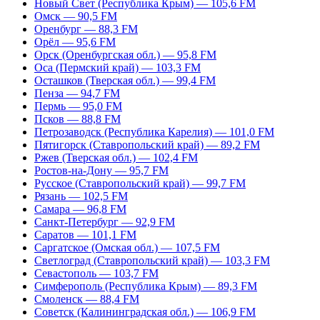
Новый Свет (Республика Крым) — 105,6 FM
Омск — 90,5 FM
Оренбург — 88,3 FM
Орёл — 95,6 FM
Орск (Оренбургская обл.) — 95,8 FM
Оса (Пермский край) — 103,3 FM
Осташков (Тверская обл.) — 99,4 FM
Пенза — 94,7 FM
Пермь — 95,0 FM
Псков — 88,8 FM
Петрозаводск (Республика Карелия) — 101,0 FM
Пятигорск (Ставропольский край) — 89,2 FM
Ржев (Тверская обл.) — 102,4 FM
Ростов-на-Дону — 95,7 FM
Русское (Ставропольский край) — 99,7 FM
Рязань — 102,5 FM
Самара — 96,8 FM
Санкт-Петербург — 92,9 FM
Саратов — 101,1 FM
Саргатское (Омская обл.) — 107,5 FM
Светлоград (Ставропольский край) — 103,3 FM
Севастополь — 103,7 FM
Симферополь (Республика Крым) — 89,3 FM
Смоленск — 88,4 FM
Советск (Калининградская обл.) — 106,9 FM