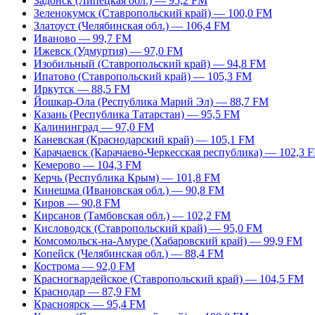
Задонск (Липецкая обл.) — 95,2 FM
Зеленокумск (Ставропольский край) — 100,0 FM
Златоуст (Челябинская обл.) — 106,4 FM
Иваново — 99,7 FM
Ижевск (Удмуртия) — 97,0 FM
Изобильный (Ставропольский край) — 94,8 FM
Ипатово (Ставропольский край) — 105,3 FM
Иркутск — 88,5 FM
Йошкар-Ола (Республика Марий Эл) — 88,7 FM
Казань (Республика Татарстан) — 95,5 FM
Калининград — 97,0 FM
Каневская (Краснодарский край) — 105,1 FM
Карачаевск (Карачаево-Черкесская республика) — 102,3 
Кемерово — 104,3 FM
Керчь (Республика Крым) — 101,8 FM
Кинешма (Ивановская обл.) — 90,8 FM
Киров — 90,8 FM
Кирсанов (Тамбовская обл.) — 102,2 FM
Кисловодск (Ставропольский край) — 95,0 FM
Комсомольск-на-Амуре (Хабаровский край) — 99,9 FM
Копейск (Челябинская обл.) — 88,4 FM
Кострома — 92,0 FM
Красногвардейское (Ставропольский край) — 104,5 FM
Краснодар — 87,9 FM
Красноярск — 95,4 FM