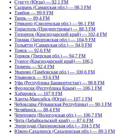
Сургут (Югра) — 92,1 FM
Сызрань (Самарская обл.) — 98,3 FM
Тамбов — 99,9 FM
Тверь — 89,4 FM
Тёмкино (Смоленская обл.) — 96,1 FM
Тирасполь (Приднестровье) — 88,3 FM
Тихорецк (Краснодарский край) — 102,4 FM
Токмак (Запорожская обл.) — 104,9 FM
Тольятти (Самарская обл.) — 94,9 FM
Томск — 92,6 FM
Торжок (Тверская обл.) — 94,7 FM
Туапсе (Краснодарский край) — 106,5
Тюмень — 92,4 FM
Уварово (Тамбовская обл.) — 100,6 FM
Ульяновск — 93,6 FM
Уфа (Республика Башкортостан) — 98,8 FM
Феодосия (Республика Крым) — 106,1 FM
Хабаровск — 107,9 FM
Ханты-Мансийск (Югра) — 107,1 FM
Чебоксары (Чувашская Республика) — 90,3 FM
Челябинск — 88,4 FM
Череповец (Вологодская обл.) — 106,7 FM
Чита (Забайкальский край) — 87,6 FM
Энергодар (Запорожская обл.) – 104,5 FM
Южно-Сахалинск (Сахалинская обл.) — 89,3 FM