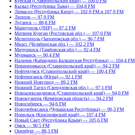
Курская (Ставропольский край) — 100,0 FM
Кызыл (Республика Тыва) — 104,8 FM
Лимасол (Республика Кипр) — 102,9 FM и 107,9 FM
Липецк — 97,9 FM
Луганск — 88,8 FM
Мариуполь (ДНР) — 97,2 FM
Матвеев Курган (Ростовская обл.) — 107,0 FM
Мелитополь (Запорожская обл.) — 96,7 FM
Миасс (Челябинская обл.) — 102,2 FM
Мичуринск (Тамбовская обл.) — 92,4 FM
Мурманск — 90,4 FM
Нальчик (Кабардино-Балкарская Республика) — 104,4 FM
Невинномысск (Ставропольский край) — 94,2 FM
Нефтекумск (Ставропольский край) — 100,4 FM
Нефтеюганск (Югра) — 92,1 FM
Нижний Новгород — 89,2 FM
Нижний Тагил (Свердловская обл.) — 97,1 FM
Новоалександровск (Ставропольский край) — 94,0 FM
Новокузнецк (Кемеровская область) — 94,2 FM
Новосибирск — 94,6 FM
Новочебоксарск (Чувашская Республика) — 90,3 FM
Норильск (Красноярский край) — 107,4 FM
Новый Свет (Республика Крым) — 105,6 FM
Омск — 90,5 FM
Оренбург — 88,3 FM