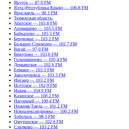
Якутск — 87,9 FM
Ялта (Республика Крым) — 106,8 FM
Ярославль — 98,3 FM
Тюменская область:
Абатское — 103,8 FM
Аромашево — 103,5 FM
Байкалово — 105,5 FM
Бердюжье — 103,2 FM
Большое Сорокино — 102,7 FM
Вагай — 97,0 FM
Викулово — 103,6 FM
Голышманово — 105,4 FM
Демьянское — 102,6 FM
Ермаки — 103,3 FM
Заводоуковск — 103,3 FM
Ингаир — 103,2 FM
Исетское — 102,9 FM
Ишим — 104,9 FM
Казанское — 100,2 FM
Нагорный — 100,4 FM
Нижняя Тавда — 101,2 FM
Новоалександровка — 100,2 FM
Тобольск — 98,3 FM
Омутинское — 102,6 FM
Сладково — 103,2 FM