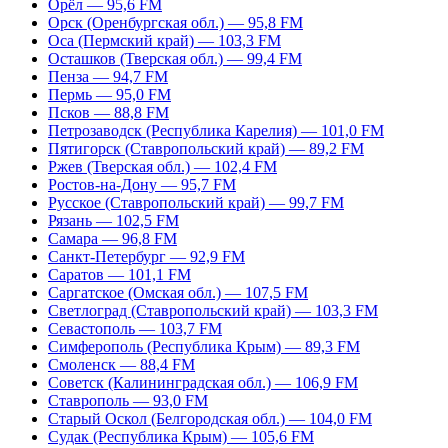
Орёл — 95,6 FM
Орск (Оренбургская обл.) — 95,8 FM
Оса (Пермский край) — 103,3 FM
Осташков (Тверская обл.) — 99,4 FM
Пенза — 94,7 FM
Пермь — 95,0 FM
Псков — 88,8 FM
Петрозаводск (Республика Карелия) — 101,0 FM
Пятигорск (Ставропольский край) — 89,2 FM
Ржев (Тверская обл.) — 102,4 FM
Ростов-на-Дону — 95,7 FM
Русское (Ставропольский край) — 99,7 FM
Рязань — 102,5 FM
Самара — 96,8 FM
Санкт-Петербург — 92,9 FM
Саратов — 101,1 FM
Саргатское (Омская обл.) — 107,5 FM
Светлоград (Ставропольский край) — 103,3 FM
Севастополь — 103,7 FM
Симферополь (Республика Крым) — 89,3 FM
Смоленск — 88,4 FM
Советск (Калининградская обл.) — 106,9 FM
Ставрополь — 93,0 FM
Старый Оскол (Белгородская обл.) — 104,0 FM
Судак (Республика Крым) — 105,6 FM