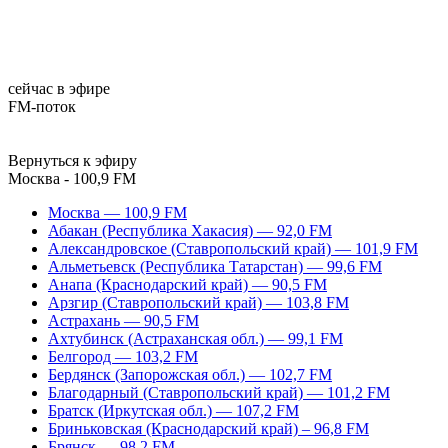
сейчас в эфире
FM-поток
Вернуться к эфиру
Москва - 100,9 FM
Москва — 100,9 FM
Абакан (Республика Хакасия) — 92,0 FM
Александровское (Ставропольский край) — 101,9 FM
Альметьевск (Республика Татарстан) — 99,6 FM
Анапа (Краснодарский край) — 90,5 FM
Арзгир (Ставропольский край) — 103,8 FM
Астрахань — 90,5 FM
Ахтубинск (Астраханская обл.) — 99,1 FM
Белгород — 103,2 FM
Бердянск (Запорожская обл.) — 102,7 FM
Благодарный (Ставропольский край) — 101,2 FM
Братск (Иркутская обл.) — 107,2 FM
Бриньковская (Краснодарский край) – 96,8 FM
Брянск — 98,2 FM