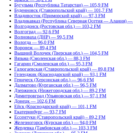
Бугульма (Республика Татарстан) — 105,9 FM
Буденновск (Ставропольский край) — 101,7 FM
Владивосток (Приморский край) — 97,3 FM
Владикавказ (Республика Северная Осетия — Алания) —
Волгодонск (Ростовская обл.) — 103,2 FM
Волгоград — 92,6 FM
Волноваха (ДНР) — 99,5 FM
Вологда — 96,0 FM
Воронеж — 89,4 FM
Вышний Волочек (Тверская обл.) — 104,5 FM
Вязьма (Смоленская обл.) — 88,3 FM
Гагарин (Смоленская обл.) — 95,3 FM
Галюгаевская (Ставропольский край) — 89,8 FM
Геленджик (Краснодарский край) — 93,1 FM
Геническ (Херсонская обл.) — 96,6 FM
Далматово (Курганская обл.) — 96,5 FM
Дзержинск (Нижегородская обл.) — 89,2 FM
Димитровград (Ульяновская обл.) — 97,1 FM
Донецк — 102,6 FM
Ейск (Краснодарский край) — 101,1 FM
Екатеринбург — 93,7 FM
Ессентуки (Ставропольский край) – 89,2 FM
Железногорск (Курская обл.) — 94,0 FM
Жердевка (Тамбовская обл.) — 103,3 FM