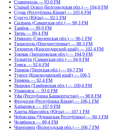
Ставрополь — 93,0 FM
Старый Оскол (Белгородская обл.) — 104,0 FM
Судак (Республика Крым) — 105,6 FM
Сургут (Югра) — 92,1 FM
Сызрань (Самарская обл.) — 98,3 FM
Тамбов — 99,9 FM
Тверь — 89,4 FM
Тёмкино (Смоленская обл.) — 96,1 FM
Тирасполь (Приднестровье) — 88,3 FM
Тихорецк (Краснодарский край) — 102,4 FM
Токмак (Запорожская обл.) — 104,9 FM
Тольятти (Самарская обл.) — 94,9 FM
Томск — 92,6 FM
Торжок (Тверская обл.) — 94,7 FM
Туапсе (Краснодарский край) — 106,5
Тюмень — 92,4 FM
Уварово (Тамбовская обл.) — 100,6 FM
Ульяновск — 93,6 FM
Уфа (Республика Башкортостан) — 98,8 FM
Феодосия (Республика Крым) — 106,1 FM
Хабаровск — 107,9 FM
Ханты-Мансийск (Югра) — 107,1 FM
Чебоксары (Чувашская Республика) — 90,3 FM
Челябинск — 88,4 FM
Череповец (Вологодская обл.) — 106,7 FM