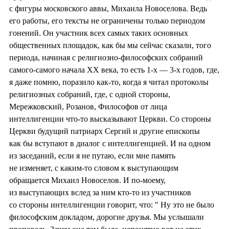
с фигуры московского аввы, Михаила Новоселова. Ведь
его работы, его тексты не ограничены только периодом
гонений. Он участник всех самых таких основных
общественных площадок, как бы мы сейчас сказали, того
периода, начиная с религиозно-философских собраний
самого-самого начала XX века, то есть 1-х — 3-х годов, где,
я даже помню, поразило как-то, когда я читал протоколы
религиозных собраний, где, с одной стороны,
Мережковский, Розанов, Философов от лица
интеллигенции что-то высказывают Церкви. Со стороны
Церкви будущий патриарх Сергий и другие епископы
как бы вступают в диалог с интеллигенцией. И на одном
из заседаний, если я не путаю, если мне память
не изменяет, с каким-то словом к выступающим
обращается Михаил Новоселов. И по-моему,
из выступающих вслед за ним кто-то из участников
со стороны интеллигенции говорит, что: " Ну это не было
философским докладом, дорогие друзья. Мы услышали