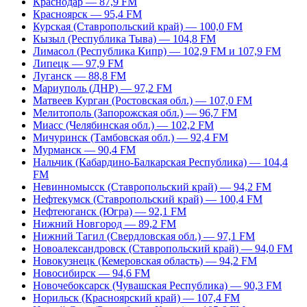
Краснодар — 87,9 FM
Красноярск — 95,4 FM
Курская (Ставропольский край) — 100,0 FM
Кызыл (Республика Тыва) — 104,8 FM
Лимасол (Республика Кипр) — 102,9 FM и 107,9 FM
Липецк — 97,9 FM
Луганск — 88,8 FM
Мариуполь (ДНР) — 97,2 FM
Матвеев Курган (Ростовская обл.) — 107,0 FM
Мелитополь (Запорожская обл.) — 96,7 FM
Миасс (Челябинская обл.) — 102,2 FM
Мичуринск (Тамбовская обл.) — 92,4 FM
Мурманск — 90,4 FM
Нальчик (Кабардино-Балкарская Республика) — 104,4
FM
Невинномысск (Ставропольский край) — 94,2 FM
Нефтекумск (Ставропольский край) — 100,4 FM
Нефтеюганск (Югра) — 92,1 FM
Нижний Новгород — 89,2 FM
Нижний Тагил (Свердловская обл.) — 97,1 FM
Новоалександровск (Ставропольский край) — 94,0 FM
Новокузнецк (Кемеровская область) — 94,2 FM
Новосибирск — 94,6 FM
Новочебоксарск (Чувашская Республика) — 90,3 FM
Норильск (Красноярский край) — 107,4 FM