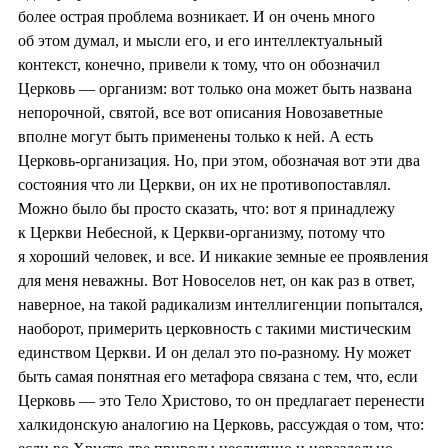
более острая проблема возникает. И он очень много
об этом думал, и мысли его, и его интеллектуальный
контекст, конечно, привели к тому, что он обозначил
Церковь — организм: вот только она может быть названа
непорочной, святой, все вот описания Новозаветные
вполне могут быть применены только к ней. А есть
Церковь-организация. Но, при этом, обозначая вот эти два
состояния что ли Церкви, он их не противопоставлял.
Можно было бы просто сказать, что: вот я принадлежу
к Церкви Небесной, к Церкви-организму, потому что
я хороший человек, и все. И никакие земные ее проявления
для меня неважны. Вот Новоселов нет, он как раз в ответ,
наверное, на такой радикализм интеллигенции попытался,
наоборот, примерить церковность с такими мистическим
единством Церкви. И он делал это по-разному. Ну может
быть самая понятная его метафора связана с тем, что, если
Церковь — это Тело Христово, то он предлагает перенести
халкидонскую аналогию на Церковь, рассуждая о том, что: