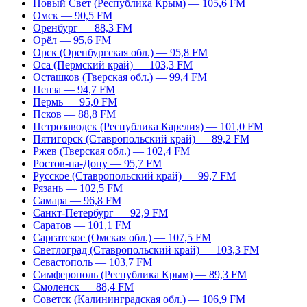
Новый Свет (Республика Крым) — 105,6 FM
Омск — 90,5 FM
Оренбург — 88,3 FM
Орёл — 95,6 FM
Орск (Оренбургская обл.) — 95,8 FM
Оса (Пермский край) — 103,3 FM
Осташков (Тверская обл.) — 99,4 FM
Пенза — 94,7 FM
Пермь — 95,0 FM
Псков — 88,8 FM
Петрозаводск (Республика Карелия) — 101,0 FM
Пятигорск (Ставропольский край) — 89,2 FM
Ржев (Тверская обл.) — 102,4 FM
Ростов-на-Дону — 95,7 FM
Русское (Ставропольский край) — 99,7 FM
Рязань — 102,5 FM
Самара — 96,8 FM
Санкт-Петербург — 92,9 FM
Саратов — 101,1 FM
Саргатское (Омская обл.) — 107,5 FM
Светлоград (Ставропольский край) — 103,3 FM
Севастополь — 103,7 FM
Симферополь (Республика Крым) — 89,3 FM
Смоленск — 88,4 FM
Советск (Калининградская обл.) — 106,9 FM