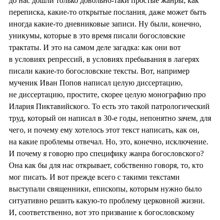
до нас дошли только довольно-таки простые жанры, как
переписка, какие-то открытые послания, даже может быть
иногда какие-то дневниковые записи. Ну были, конечно,
уникумы, которые в это время писали богословские
трактаты. И это на самом деле загадка: как они вот
в условиях репрессий, в условиях пребывания в лагерях
писали какие-то богословские тексты. Вот, например
мученик Иван Попов написал целую диссертацию,
не диссертацию, простите, скорее целую монографию про
Илария Пиктавийского. То есть это такой патрологический
труд, который он написал в 30-е годы, непонятно зачем, для
чего, и почему ему хотелось этот текст написать, как он,
на какие проблемы отвечал. Но, это, конечно, исключение.
И почему я говорю про специфику жанра богословского?
Она как бы для нас открывает, собственно говоря, то, кто
мог писать. И вот прежде всего с такими текстами
выступали священники, епископы, которым нужно было
ситуативно решить какую-то проблему церковной жизни.
И, соответственно, вот это призвание к богословскому