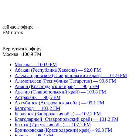
сейчас в эфире
FM-поток
Вернуться к эфиру
Москва - 100,9 FM
Москва — 100,9 FM
Абакан (Республика Хакасия) — 92,0 FM
Александровское (Ставропольский край) — 101,9 FM
Альметьевск (Республика Татарстан) — 99,6 FM
Анапа (Краснодарский край) — 90,5 FM
Арзгир (Ставропольский край) — 103,8 FM
Астрахань — 90,5 FM
Ахтубинск (Астраханская обл.) — 99,1 FM
Белгород — 103,2 FM
Бердянск (Запорожская обл.) — 102,7 FM
Благодарный (Ставропольский край) — 101,2 FM
Братск (Иркутская обл.) — 107,2 FM
Бриньковская (Краснодарский край) – 96,8 FM
Брянск — 98,2 FM