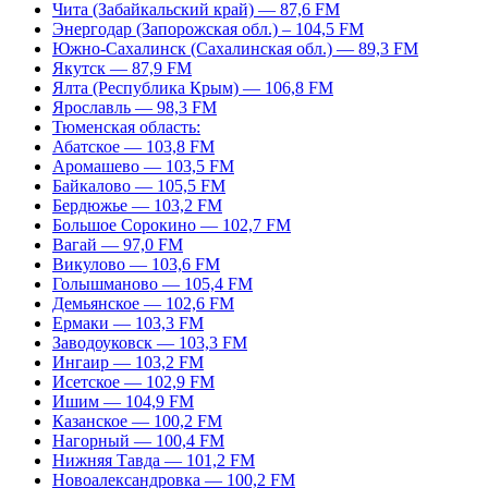
Чита (Забайкальский край) — 87,6 FM
Энергодар (Запорожская обл.) – 104,5 FM
Южно-Сахалинск (Сахалинская обл.) — 89,3 FM
Якутск — 87,9 FM
Ялта (Республика Крым) — 106,8 FM
Ярославль — 98,3 FM
Тюменская область:
Абатское — 103,8 FM
Аромашево — 103,5 FM
Байкалово — 105,5 FM
Бердюжье — 103,2 FM
Большое Сорокино — 102,7 FM
Вагай — 97,0 FM
Викулово — 103,6 FM
Голышманово — 105,4 FM
Демьянское — 102,6 FM
Ермаки — 103,3 FM
Заводоуковск — 103,3 FM
Ингаир — 103,2 FM
Исетское — 102,9 FM
Ишим — 104,9 FM
Казанское — 100,2 FM
Нагорный — 100,4 FM
Нижняя Тавда — 101,2 FM
Новоалександровка — 100,2 FM