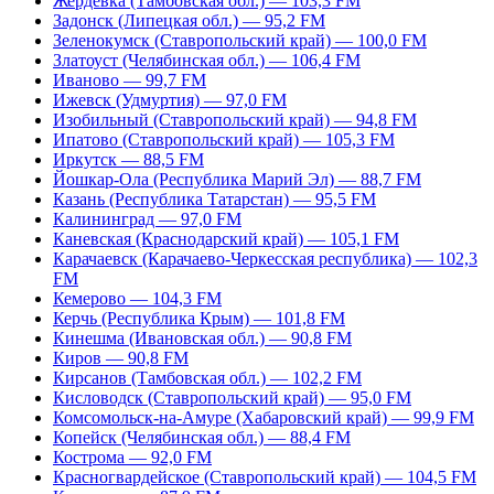
Жердевка (Тамбовская обл.) — 103,3 FM
Задонск (Липецкая обл.) — 95,2 FM
Зеленокумск (Ставропольский край) — 100,0 FM
Златоуст (Челябинская обл.) — 106,4 FM
Иваново — 99,7 FM
Ижевск (Удмуртия) — 97,0 FM
Изобильный (Ставропольский край) — 94,8 FM
Ипатово (Ставропольский край) — 105,3 FM
Иркутск — 88,5 FM
Йошкар-Ола (Республика Марий Эл) — 88,7 FM
Казань (Республика Татарстан) — 95,5 FM
Калининград — 97,0 FM
Каневская (Краснодарский край) — 105,1 FM
Карачаевск (Карачаево-Черкесская республика) — 102,3
FM
Кемерово — 104,3 FM
Керчь (Республика Крым) — 101,8 FM
Кинешма (Ивановская обл.) — 90,8 FM
Киров — 90,8 FM
Кирсанов (Тамбовская обл.) — 102,2 FM
Кисловодск (Ставропольский край) — 95,0 FM
Комсомольск-на-Амуре (Хабаровский край) — 99,9 FM
Копейск (Челябинская обл.) — 88,4 FM
Кострома — 92,0 FM
Красногвардейское (Ставропольский край) — 104,5 FM