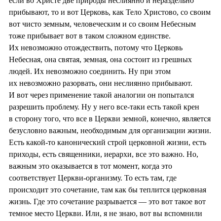
если во Христе две природы неслиянно и нераздельно
прибывают, то и вот Церковь, как Тело Христово, со своим
вот чисто земным, человеческим и со своим Небесным
тоже прибывает вот в таком сложном единстве.
Их невозможно отождествить, потому что Церковь
Небесная, она святая, земная, она состоит из грешных
людей. Их невозможно соединить. Ну при этом
их невозможно разорвать, они неслиянно прибывают.
И вот через применение такой аналогии он попытался
разрешить проблему. Ну у него все-таки есть такой крен
в сторону того, что все в Церкви земной, конечно, является
безусловно важным, необходимым для организации жизни.
Есть какой-то канонический строй церковной жизни, есть
приходы, есть священники, иерархи, все это важно. Но,
важным это оказывается в тот момент, когда это
соответствует Церкви-организму. То есть там, где
происходит это сочетание, там как бы теплится церковная
жизнь. Где это сочетание разрывается — это вот такое вот
темное место Церкви. Или, я не знаю, вот вы вспомнили