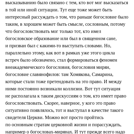
высказыванию было связано с тем, кто вот мог высказаться
в той или иной ситуации. Тут еще тоже может быть
интересный рассуждать о том, что раньше богословие было
таким, в хорошем может быть смысле, сословным, потому
что богословствовать мог только тот, кто имел
богословское образование или был в священном сане,
и призван был с какими-то выступать словами. Но,
параллельно этому, как вот в рамках уже этого цикла
встреч было обозначено, стал формироваться феномен
внеакадемического богословия, богословия мирян,
богословие славянофилов: там Хомякова, Самарина,
которые стали тоже претендовать на это право. И между
ними постоянно возникали коллизии. Вот тут ситуация
не располагала к таким дискуссиям о том, кто имеет право
богословствовать. Скорее, наверное, у кого это право
ситуативно появлялось, тот и выступал в качестве такого
свидетеля Церкви. Можно вот просто пройтись
по основным стратам церковной жизни и порассуждать,
например о богословах-мирянах. И тут прежде всего надо