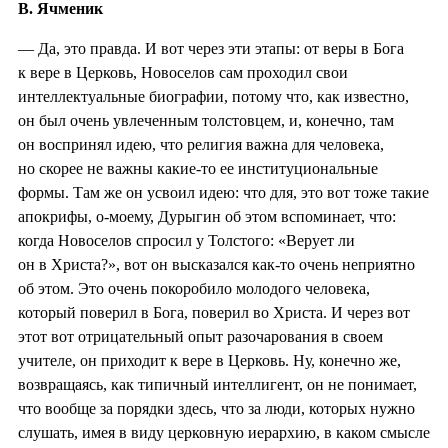
В. Ячменик
— Да, это правда. И вот через эти этапы: от веры в Бога
к вере в Церковь, Новоселов сам проходил свои
интеллектуальные биографии, потому что, как известно,
он был очень увлеченным толстовцем, и, конечно, там
он воспринял идею, что религия важна для человека,
но скорее не важны какие-то ее институциональные
формы. Там же он усвоил идею: что для, это вот тоже такие
апокрифы, о-моему, Дурыгин об этом вспоминает, что:
когда Новоселов спросил у Толстого: «Верует ли
он в Христа?», вот он высказался как-то очень неприятно
об этом. Это очень покоробило молодого человека,
который поверил в Бога, поверил во Христа. И через вот
этот вот отрицательный опыт разочарования в своем
учителе, он приходит к вере в Церковь. Ну, конечно же,
возвращаясь, как типичный интеллигент, он не понимает,
что вообще за порядки здесь, что за люди, которых нужно
слушать, имея в виду церковную иерархию, в каком смысле