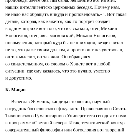
проповедь. Зачем она там была, непонятно вот на этих
наших интеллигентско-церковных беседах. Почему нам,
не надо нас обращать никуда и проповедовать.«". Вот такая
деталь, которая, как кажется, как-то портрет создает
в одном штрихе вот того, что вы сказали, отец Михаил
Новоселов, отец авва московский, Михаил Новоселов,
новомученик, который куда бы не приходил, везде считал
не то, что даже своим долгом, а просто он так чувствовал,
он так мыслил, он так жил. Он обращался
со свидетельством, со словом о Христе вот в любой
ситуации, где ему казалось, что это нужно, уместно
и допустимо.
К. Мацан
— Вячеслав Ячменик, кандидат теологии, научный
сотрудник богословского факультета Православного Свято-
Тихоновского Гуманитарного Университета сегодня с нами
в программе «Светлый вечер». Итак, тематический контур
содержательный философии или богословия вот творений