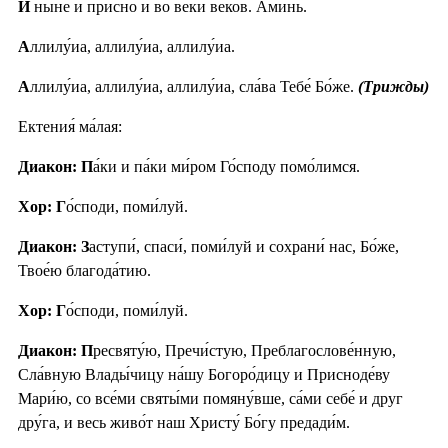
И
ны́не и при́сно и во ве́ки веко́в. Ами́нь.
А
ллилу́иа, аллилу́иа, аллилу́иа.
А
ллилу́иа, аллилу́иа, аллилу́иа, сла́ва Тебе́ Бо́же.
(Трижды)
Ектения́ ма́лая:
Диакон: П
а́ки и па́ки ми́ром Го́споду помо́лимся.
Хор: Г
о́споди, поми́луй.
Диакон: З
аступи́, спаси́, поми́луй и сохрани́ нас, Бо́же,
Твое́ю благода́тию.
Хор: Г
о́споди, поми́луй.
Диакон: П
ресвяту́ю, Пречи́стую, Преблагослове́нную,
Сла́вную Влады́чицу на́шу Богоро́дицу и Присноде́ву
Мари́ю, со все́ми святы́ми помяну́вше, са́ми себе́ и друг
дру́га, и весь живо́т наш Христу́ Бо́гу предади́м.