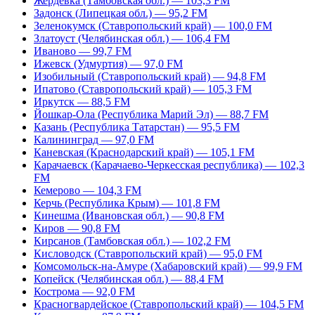
Жердевка (Тамбовская обл.) — 103,3 FM
Задонск (Липецкая обл.) — 95,2 FM
Зеленокумск (Ставропольский край) — 100,0 FM
Златоуст (Челябинская обл.) — 106,4 FM
Иваново — 99,7 FM
Ижевск (Удмуртия) — 97,0 FM
Изобильный (Ставропольский край) — 94,8 FM
Ипатово (Ставропольский край) — 105,3 FM
Иркутск — 88,5 FM
Йошкар-Ола (Республика Марий Эл) — 88,7 FM
Казань (Республика Татарстан) — 95,5 FM
Калининград — 97,0 FM
Каневская (Краснодарский край) — 105,1 FM
Карачаевск (Карачаево-Черкесская республика) — 102,3
FM
Кемерово — 104,3 FM
Керчь (Республика Крым) — 101,8 FM
Кинешма (Ивановская обл.) — 90,8 FM
Киров — 90,8 FM
Кирсанов (Тамбовская обл.) — 102,2 FM
Кисловодск (Ставропольский край) — 95,0 FM
Комсомольск-на-Амуре (Хабаровский край) — 99,9 FM
Копейск (Челябинская обл.) — 88,4 FM
Кострома — 92,0 FM
Красногвардейское (Ставропольский край) — 104,5 FM