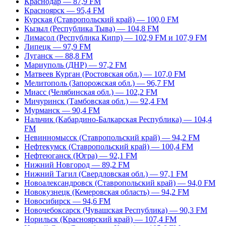
Краснодар — 87,9 FM
Красноярск — 95,4 FM
Курская (Ставропольский край) — 100,0 FM
Кызыл (Республика Тыва) — 104,8 FM
Лимасол (Республика Кипр) — 102,9 FM и 107,9 FM
Липецк — 97,9 FM
Луганск — 88,8 FM
Мариуполь (ДНР) — 97,2 FM
Матвеев Курган (Ростовская обл.) — 107,0 FM
Мелитополь (Запорожская обл.) — 96,7 FM
Миасс (Челябинская обл.) — 102,2 FM
Мичуринск (Тамбовская обл.) — 92,4 FM
Мурманск — 90,4 FM
Нальчик (Кабардино-Балкарская Республика) — 104,4
FM
Невинномысск (Ставропольский край) — 94,2 FM
Нефтекумск (Ставропольский край) — 100,4 FM
Нефтеюганск (Югра) — 92,1 FM
Нижний Новгород — 89,2 FM
Нижний Тагил (Свердловская обл.) — 97,1 FM
Новоалександровск (Ставропольский край) — 94,0 FM
Новокузнецк (Кемеровская область) — 94,2 FM
Новосибирск — 94,6 FM
Новочебоксарск (Чувашская Республика) — 90,3 FM
Норильск (Красноярский край) — 107,4 FM