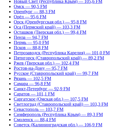
Новый Свет (Республика Крым) — 105,6 FM
Омск — 90,5 FM
Оренбург — 88,3 FM
Орёл — 95,6 FM
Орск (Оренбургская обл.) — 95,8 FM
Оса (Пермский край) — 103,3 FM
Осташков (Тверская обл.) — 99,4 FM
Пенза — 94,7 FM
Пермь — 95,0 FM
Псков — 88,8 FM
Петрозаводск (Республика Карелия) — 101,0 FM
Пятигорск (Ставропольский край) — 89,2 FM
Ржев (Тверская обл.) — 102,4 FM
Ростов-на-Дону — 95,7 FM
Русское (Ставропольский край) — 99,7 FM
Рязань — 102,5 FM
Самара — 96,8 FM
Санкт-Петербург — 92,9 FM
Саратов — 101,1 FM
Саргатское (Омская обл.) — 107,5 FM
Светлоград (Ставропольский край) — 103,3 FM
Севастополь — 103,7 FM
Симферополь (Республика Крым) — 89,3 FM
Смоленск — 88,4 FM
Советск (Калининградская обл.) — 106,9 FM