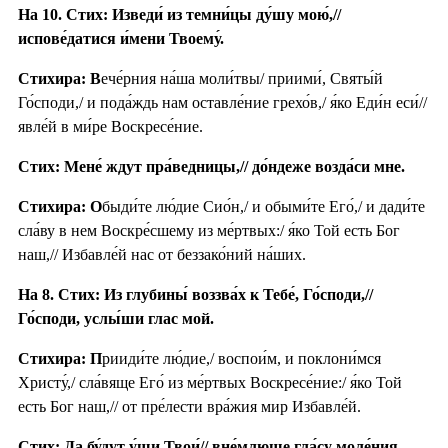
На 10. Стих: Изведи́ из темни́цы ду́шу мою́,//
испове́датися и́мени Твоему́.
Стихира: В
ече́рния на́ша моли́твы/ приими́, Святы́й
Го́споди,/ и пода́ждь нам оставле́ние грехо́в,/ я́ко Еди́н еси́//
явле́й в ми́ре Воскресе́ние.
Стих: Мене́ ждут пра́ведницы,// до́ндеже возда́си мне.
Стихира: О
быди́те лю́дие Сио́н,/ и обыми́те Его́,/ и дади́те
сла́ву в нем Воскре́сшему из ме́ртвых:/ я́ко Той есть Бог
наш,// Избавле́й нас от беззако́ний на́ших.
На 8. Стих: Из глубины́ воззва́х к Тебе́, Го́споди,//
Го́споди, услы́ши глас мой.
Стихира: П
рииди́те лю́дие,/ воспои́м, и поклони́мся
Христу́,/ сла́вяще Его́ из ме́ртвых Воскресе́ние:/ я́ко Той
есть Бог наш,// от пре́лести вра́жия мир Избавле́й.
Стих: Да бу́дут у́ши Твои́// вне́млюще гла́су моле́ния