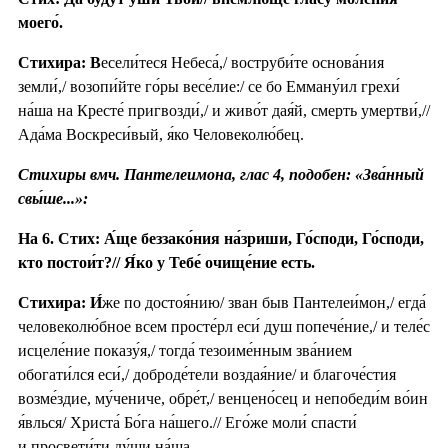
моего́.
Стихира: В
есели́теся Небеса́,/ воструби́те основа́ния
земли́,/ возопи́йте го́ры весе́лие:/ се бо Емману́ил грехи́
на́ша на Кресте́ пригвозди́,/ и живо́т дая́й, смерть умертви́,//
Ада́ма Воскреси́вый, я́ко Человеколю́бец.
Стихиры вмч. Пантелеимона, глас 4, подобен: «Зва́нный
свы́ше...»:
На 6. Стих: А́ще беззако́ния на́зриши, Го́споди, Го́споди,
кто постои́т?// Я́ко у Тебе́ очище́ние есть.
Стихира:
И́
же по достоя́нию/ зван быв Пантелеи́мон,/ егда́
человеколю́бное всем просте́рл еси́ душ попече́ние,/ и теле́с
исцеле́ние показу́я,/ тогда́ тезоиме́нным зва́нием
обогати́лся еси́,/ доброде́тели воздая́ние/ и благоче́стия
возме́здие, му́чениче, обре́т,/ венцено́сец и непобеди́м во́ин
я́влься/ Христа́ Бо́га на́шего.// Его́же моли́ спасти́
и просвети́ти ду́ши на́ша.