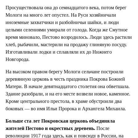
Просуществовала она до семнадцатого века, потом берег
Мологи на много лет опустел. На Руси хозяйничали
иноземные захватчики и разбойничьи шайки, и люди
целыми селениями умирали от голода. Когда же Смутное
время миновало, Пестово возродилось. Люди здесь растили
хлеб, рыбачили, мастерили на продажу глиняную посуду.
Изготавливали лодки и сплавляли их до Нижнего
Новгорода.
На высоком правом берегу Мологи сельчане построили
деревянную церковь в честь праздника Покрова Божией
Матери. В начале девятнадцатого столетия она обветшала.
Здание разобрали, и на его месте возвели новое, каменное.
Кроме центрального престола, в храме обустроили два
боковых — во имя Ильи Пророка и Архангела Михаила.
Больше ста лет Покровская церковь объединяла
жителей Пестово и окрестных деревень.
После
революции 1917 года здесь, как и повсюду в России, на