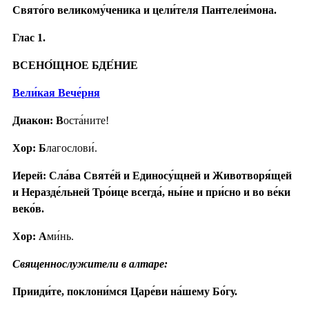
Свято́го великому́ченика и цели́теля Пантелеи́мона.
Глас 1.
ВСЕНО́ЩНОЕ БДЕ́НИЕ
Вели́кая Вече́рня
Диакон: В
оста́ните!
Хор: Б
лагослови́.
Иерей: Сла́ва Святе́й и Единосу́щней и Животворя́щей
и Неразде́льней Тро́ице всегда́, ны́не и при́сно и во ве́ки
веко́в.
Хор: А
ми́нь.
Священнослужители в алтаре:
Прииди́те, поклони́мся Царе́ви на́шему Бо́гу.