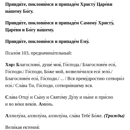
Прииди́те, поклони́мся и припаде́м Христу́ Царе́ви
на́шему Бо́гу.
Прииди́те, поклони́мся и припаде́м Самому́ Христу́,
Царе́ви и Бо́гу на́шему.
Прииди́те, поклони́мся и припаде́м Ему́.
Псало́м 103, предначина́тельный:
Хор: Б
лагослови́, душе́ моя́, Го́спода./ Благослове́н еси́,
Го́споди./ Го́споди, Бо́же мой, возвели́чился еси́ зело́./
Благослове́н еси́, Го́споди./ ... / Вся прему́дростию сотвори́л
еси́./ Сла́ва Ти, Го́споди, сотвори́вшему вся.
С
ла́ва Отцу́ и Сы́ну и Свято́му Ду́ху и ны́не и при́сно
и во ве́ки веко́в.
А
ми́нь.
А
ллилу́иа, аллилу́иа, аллилу́иа, сла́ва Тебе́ Бо́же.
(Трижды)
Вели́кая ектения́: