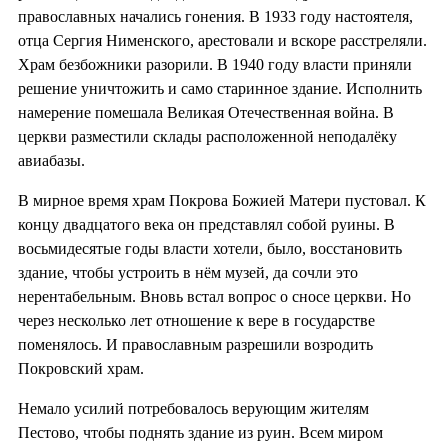
православных начались гонения. В 1933 году настоятеля,
отца Сергия Нименского, арестовали и вскоре расстреляли.
Храм безбожники разорили. В 1940 году власти приняли
решение уничтожить и само старинное здание. Исполнить
намерение помешала Великая Отечественная война. В
церкви разместили склады расположенной неподалёку
авиабазы.
В мирное время храм Покрова Божией Матери пустовал. К
концу двадцатого века он представлял собой руины. В
восьмидесятые годы власти хотели, было, восстановить
здание, чтобы устроить в нём музей, да сочли это
нерентабельным. Вновь встал вопрос о сносе церкви. Но
через несколько лет отношение к вере в государстве
поменялось. И православным разрешили возродить
Покровский храм.
Немало усилий потребовалось верующим жителям
Пестово, чтобы поднять здание из руин. Всем миром