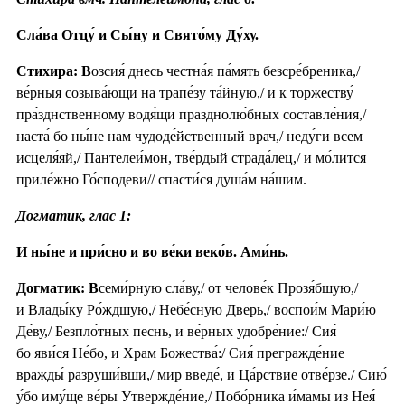
Сла́ва Отцу́ и Сы́ну и Свято́му Ду́ху.
Стихира: В
озсия́ днесь честна́я па́мять безсре́бреника,/
ве́рныя созыва́ющи на трапе́зу та́йную,/ и к торжеству́
пра́зднственному водя́щи празднолю́бных составле́ния,/
наста́ бо ны́не нам чудоде́йственный врач,/ неду́ги всем
исцеля́яй,/ Пантелеи́мон, тве́рдый страда́лец,/ и мо́лится
приле́жно Го́сподеви// спасти́ся душа́м на́шим.
Догматик, глас 1:
И ны́не и при́сно и во ве́ки веко́в. Ами́нь.
Догматик: В
семи́рную сла́ву,/ от челове́к Прозя́бшую,/
и Влады́ку Ро́ждшую,/ Небе́сную Дверь,/ воспои́м Мари́ю
Де́ву,/ Безпло́тных песнь, и ве́рных удобре́ние:/ Сия́
бо яви́ся Не́бо, и Храм Божества́:/ Сия́ прегражде́ние
вражды́ разруши́вши,/ мир введе́, и Ца́рствие отве́рзе./ Сию́
у́бо иму́ще ве́ры Утвержде́ние,/ Побо́рника и́мамы из Нея́