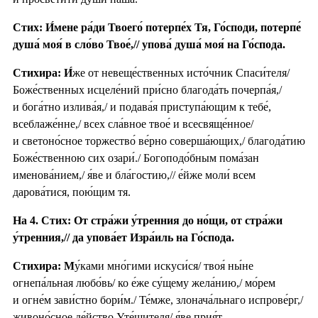
Стих: И́мене ра́ди Твоего́ потерпе́х Тя, Го́споди, потерпе́
душа́ моя́ в сло́во Твое́,// упова́ душа́ моя́ на Го́спода.
Стихира:
И́
же от невеще́ственных исто́чник Спаси́теля/
Боже́ственных исцеле́ний при́сно благода́ть почерпа́я,/
и бога́тно излива́я,/ и подава́я приступа́ющим к тебе́,
всеблаже́нне,/ всех сла́вное твое́ и всесвяще́нное/
и светоно́сное торжество́ ве́рно соверша́ющих,/ благода́тию
Боже́ственною сих озари́./ Богоподо́бным пома́зан
именова́нием,/ я́ве и бла́гостию,// е́йже моли́ всем
дарова́тися, пою́щим тя.
На 4. Стих: От стра́жи у́тренния до но́щи, от стра́жи
у́тренния,// да упова́ет Изра́иль на Го́спода.
Стихира: М
у́ками мно́гими искуси́ся/ твоя́ ны́не
огнепа́льная любо́вь/ ко е́же су́щему жела́нию,/ мо́рем
и огне́м зави́стно бори́м./ Те́мже, злонача́льнаго испрове́рг,/
живоно́сное де́йство Уте́шителя/ я́ве прия́т