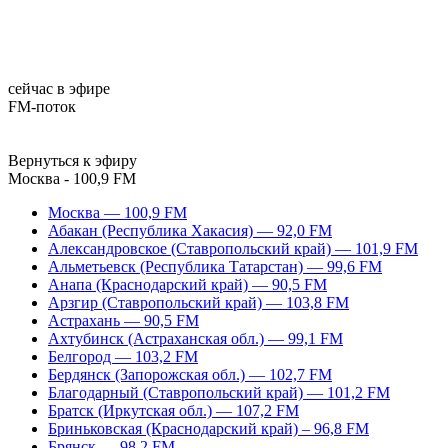
сейчас в эфире
FM-поток
Вернуться к эфиру
Москва - 100,9 FM
Москва — 100,9 FM
Абакан (Республика Хакасия) — 92,0 FM
Александровское (Ставропольский край) — 101,9 FM
Альметьевск (Республика Татарстан) — 99,6 FM
Анапа (Краснодарский край) — 90,5 FM
Арзгир (Ставропольский край) — 103,8 FM
Астрахань — 90,5 FM
Ахтубинск (Астраханская обл.) — 99,1 FM
Белгород — 103,2 FM
Бердянск (Запорожская обл.) — 102,7 FM
Благодарный (Ставропольский край) — 101,2 FM
Братск (Иркутская обл.) — 107,2 FM
Бриньковская (Краснодарский край) – 96,8 FM
Брянск — 98,2 FM