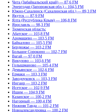
Чита (Забайкальский край) — 87,6 FM
Энергодар (Запорожская обл.) – 104,5 FM
Южно-Сахалинск (Сахалинская обл.) — 89,3 FM
Якутск — 87,9 FM
Ялта (Республика Крым) — 106,8 FM
Ярославль — 98,3 FM
Тюменская область:
Абатское — 103,8 FM
Аромашево — 103,5 FM
Байкалово — 105,5 FM
Бердюжье — 103,2 FM
Большое Сорокино — 102,7 FM
Вагай — 97,0 FM
Викулово — 103,6 FM
Голышманово — 105,4 FM
Демьянское — 102,6 FM
Ермаки — 103,3 FM
Заводоуковск — 103,3 FM
Ингаир — 103,2 FM
Исетское — 102,9 FM
Ишим — 104,9 FM
Казанское — 100,2 FM
Нагорный — 100,4 FM
Нижняя Тавда — 101,2 FM
Новоалександровка — 100,2 FM