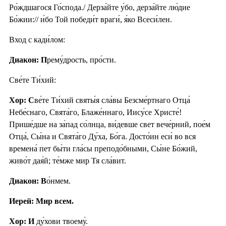
Ро́ждшагося Го́спода./ Дерза́йте у́бо, дерза́йте лю́дие
Бо́жии:// и́бо Той победи́т враги́, я́ко Всеси́лен.
Вход с кади́лом:
Диакон: П
рему́дрость, про́сти.
Све́те Ти́хий:
Хор: С
ве́те Ти́хий святы́я сла́вы Безсме́ртнаго Отца́
Небе́снаго, Свята́го, Блаже́ннаго, Иису́се Христе́!
Прише́дше на за́пад со́лнца, ви́девше свет вече́рний, пое́м
Отца́, Сы́на и Свята́го Ду́ха, Бо́га. Досто́ин еси́ во вся
времена́ пет бы́ти гла́сы преподо́бными, Сы́не Бо́жий,
живо́т дая́й; те́мже мир Тя сла́вит.
Диакон: В
о́нмем.
Иерей: Мир всем.
Хор: И
ду́хови твоему́.