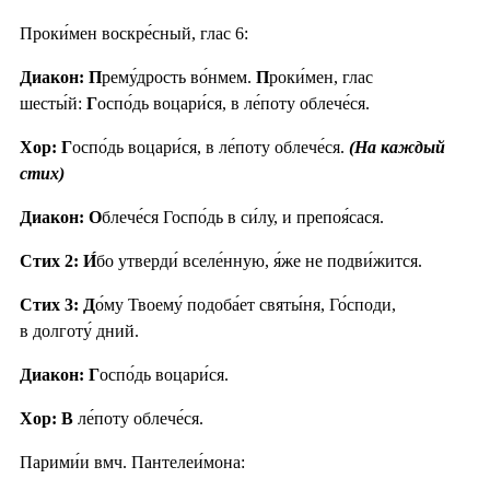
Проки́мен воскре́сный, глас 6:
Диакон: П
рему́дрость во́нмем.
П
роки́мен, глас
шесты́й:
Г
оспо́дь воцари́ся, в ле́поту облече́ся.
Хор: Г
оспо́дь воцари́ся, в ле́поту облече́ся.
(На каждый
стих)
Диакон: О
блече́ся Госпо́дь в си́лу, и препоя́сася.
Стих 2:
И́
бо утверди́ вселе́нную, я́же не подви́жится.
Стих 3:
Д
о́му Твоему́ подоба́ет святы́ня, Го́споди,
в долготу́ дний.
Диакон: Г
оспо́дь воцари́ся.
Хор: В
ле́поту облече́ся.
Парими́и вмч. Пантелеи́мона: