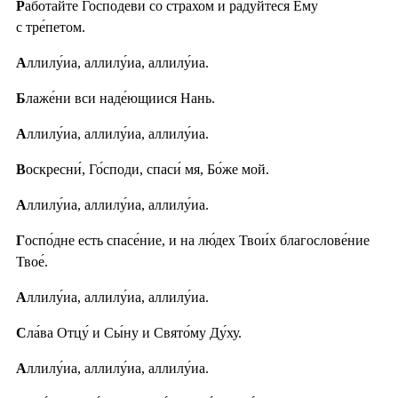
Р
або́тайте Го́сподеви со стра́хом и ра́дуйтеся Ему́
с тре́петом.
А
ллилу́иа, аллилу́иа, аллилу́иа.
Б
лаже́ни вси наде́ющиися Нань.
А
ллилу́иа, аллилу́иа, аллилу́иа.
В
оскресни́, Го́споди, спаси́ мя, Бо́же мой.
А
ллилу́иа, аллилу́иа, аллилу́иа.
Г
оспо́дне есть спасе́ние, и на лю́дех Твои́х благослове́ние
Твое́.
А
ллилу́иа, аллилу́иа, аллилу́иа.
С
ла́ва Отцу́ и Сы́ну и Свято́му Ду́ху.
А
ллилу́иа, аллилу́иа, аллилу́иа.