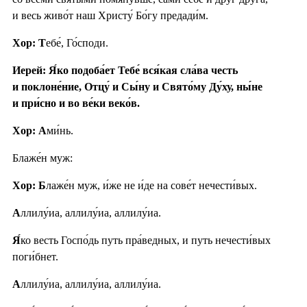
и весь живо́т наш Христу́ Бо́гу предади́м.
Хор: Т
ебе́, Го́споди.
Иерей: Я́ко подоба́ет Тебе́ вся́кая сла́ва честь
и поклоне́ние, Отцу́ и Сы́ну и Свято́му Ду́ху, ны́не
и при́сно и во ве́ки веко́в.
Хор: А
ми́нь.
Блаже́н муж:
Хор: Б
лаже́н муж, и́же не и́де на сове́т нечести́вых.
А
ллилу́иа, аллилу́иа, аллилу́иа.
Я́
ко весть Госпо́дь путь пра́ведных, и путь нечести́вых
поги́бнет.
А
ллилу́иа, аллилу́иа, аллилу́иа.