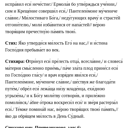
испра́вил еси́ нече́стие:/ Ермола́я бо утве́рждься уче́нии,/
сим и Креще́ние соверши́л еси́,/ Пантелеи́моне му́чениче
сла́вне./ Ми́лостиваго Бо́га,/ неду́гующих врачу́ и страсте́й
отгони́телю,/ моли́ изба́витися от напа́стей// ве́рою
творя́щим пречестну́ю па́мять твою́.
Стих:
Я́ко утверди́ся ми́лость Его́ на нас,// и и́стина
Госпо́дня пребыва́ет во век.
Стихира: О
три́нул еси́ пре́лесть отца́, всесла́вне,/ и словеса́
ма́терня смы́сленно прие́мь,/ па́че зла́та плод прине́сл еси́
по Госпо́дню гла́су/ и врач изря́ден яви́лся еси́,/
Пантелеи́моне, му́чениче сла́вне,/ ше́ствуя же благода́ти
путе́м,/ обре́л еси́ лежа́ща ни́зу младе́нца, ехи́дною
угрызе́на,/ и к Бо́гу моли́тву сотвори́в, и приле́жно
помоли́вся,/ а́бие о́трока воскреси́л еси́/ и зве́ря растерза́л
еси́./ Те́мже помина́й нас, ве́рою творя́щих твою́ па́мять,//
я́ко да обря́щем ми́лость в День Су́дный.
Стихира вмч. Пантелеимона, глас 6: