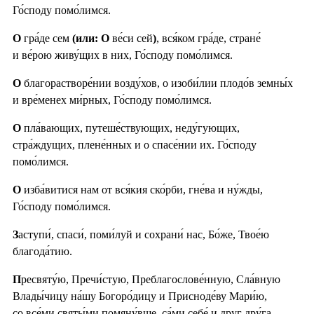
Го́споду помо́лимся.
О
гра́де сем
(или: О
ве́си сей
)
, вся́ком гра́де, стране́
и ве́рою живу́щих в них, Го́споду помо́лимся.
О
благорастворе́нии возду́хов, о изоби́лии плодо́в земны́х
и вре́менех ми́рных, Го́споду помо́лимся.
О
пла́вающих, путеше́ствующих, неду́гующих,
стра́ждущих, плене́нных и о спасе́нии их. Го́споду
помо́лимся.
О
изба́витися нам от вся́кия ско́рби, гне́ва и ну́жды,
Го́споду помо́лимся.
З
аступи́, спаси́, поми́луй и сохрани́ нас, Бо́же, Твое́ю
благода́тию.
П
ресвяту́ю, Пречи́стую, Преблагослове́нную, Сла́вную
Влады́чицу на́шу Богоро́дицу и Присноде́ву Мари́ю,
со все́ми святы́ми помяну́вше, са́ми себе́ и друг дру́га,