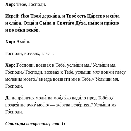
Хор: Т
ебе́, Го́споди.
Иерей: Я́ко Твоя́ держа́ва, и Твое́ есть Ца́рство и си́ла
и сла́ва, Отца́ и Сы́на и Свята́го Ду́ха, ны́не и при́сно
и во ве́ки веко́в.
Хор: А
ми́нь.
Го́споди, воззва́х, глас 1:
Хор: Г
о́споди, воззва́х к Тебе́, услы́ши мя./ Услы́ши мя,
Го́споди./ Го́споди, воззва́х к Тебе́, услы́ши мя:/ вонми́ гла́су
моле́ния моего́,/ внегда́ воззва́ти ми к Тебе́.// Услы́ши мя,
Го́споди.
Д
а испра́вится моли́тва моя́,/ я́ко кади́ло пред Тобо́ю,/
воздея́ние руку́ мое́ю/ — же́ртва вече́рняя.// Услы́ши мя,
Го́споди.
Стихиры воскресные, глас 1: