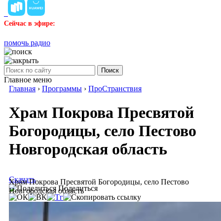
Сейчас в эфире:
помочь радио
Поиск
Главное меню
Главная
›
Программы
›
ПроСтранствия
Храм Покрова Пресвятой
Богородицы, село Пестово
Новгородская область
Скачать
Храм Покрова Пресвятой Богородицы, село Пестово
Поделиться
Новгородская область