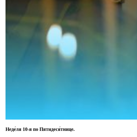
Неде́ля 10-я по Пятидеся́тнице.