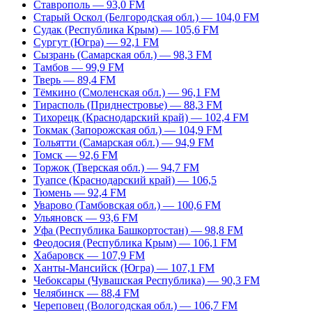
Ставрополь — 93,0 FM
Старый Оскол (Белгородская обл.) — 104,0 FM
Судак (Республика Крым) — 105,6 FM
Сургут (Югра) — 92,1 FM
Сызрань (Самарская обл.) — 98,3 FM
Тамбов — 99,9 FM
Тверь — 89,4 FM
Тёмкино (Смоленская обл.) — 96,1 FM
Тирасполь (Приднестровье) — 88,3 FM
Тихорецк (Краснодарский край) — 102,4 FM
Токмак (Запорожская обл.) — 104,9 FM
Тольятти (Самарская обл.) — 94,9 FM
Томск — 92,6 FM
Торжок (Тверская обл.) — 94,7 FM
Туапсе (Краснодарский край) — 106,5
Тюмень — 92,4 FM
Уварово (Тамбовская обл.) — 100,6 FM
Ульяновск — 93,6 FM
Уфа (Республика Башкортостан) — 98,8 FM
Феодосия (Республика Крым) — 106,1 FM
Хабаровск — 107,9 FM
Ханты-Мансийск (Югра) — 107,1 FM
Чебоксары (Чувашская Республика) — 90,3 FM
Челябинск — 88,4 FM
Череповец (Вологодская обл.) — 106,7 FM