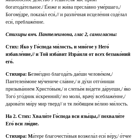
богатода́тельное./ Е́юже и жи́ва пресла́вно уме́ршаго,/
Богому́дре, показа́л еси́,// и разли́чная исцеле́ния соде́лал
еси́, преблаже́нне.
Стихиры вмч. Пантелеимона, глас 2, самогласны:
Стих: Я́ко у Го́спода ми́лость, и мно́гое у Него́
избавле́ние,// и Той изба́вит Изра́иля от всех беззако́ний
его́.
Стихира: Б
езме́здно благода́ть дае́ши челове́ком,/
Пантелеи́моне му́чениче сла́вне,/ и ду́хи отго́ниши
призыва́нием Христо́вым,/ и слепы́м ви́дети да́руеши,/ я́ко
Того́ уго́дник и́скренний;/ но моли́, врачу́ всеблаже́нне,/
дарова́ти ми́ру мир тверд// и тя лю́бящим ве́лию ми́лость.
На 2. Стих: Хвали́те Го́спода вси язы́цы,// похвали́те
Его́ вси лю́дие.
Стихира: М
а́тере благочести́выя возжела́л еси́ ве́ру,/ о́тчее