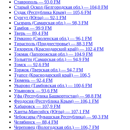
Ставрополь — 93,0 FM
Старый Оскол (Белгородская обл.) — 104,0 FM
Судак (Республика Крым) — 105,6 FM
Сургут (Югра) — 92,1 FM
Сызрань (Самарская обл.) — 98,3 FM
Тамбов — 99,9 FM
Тверь — 89,4 FM
Тёмкино (Смоленская обл.) — 96,1 FM
Тирасполь (Приднестровье) — 88,3 FM
Тихорецк (Краснодарский край) — 102,4 FM
Токмак (Запорожская обл.) — 104,9 FM
Тольятти (Самарская обл.) — 94,9 FM
Томск — 92,6 FM
Торжок (Тверская обл.) — 94,7 FM
Туапсе (Краснодарский край) — 106,5
Тюмень — 92,4 FM
Уварово (Тамбовская обл.) — 100,6 FM
Ульяновск — 93,6 FM
Уфа (Республика Башкортостан) — 98,8 FM
Феодосия (Республика Крым) — 106,1 FM
Хабаровск — 107,9 FM
Ханты-Мансийск (Югра) — 107,1 FM
Чебоксары (Чувашская Республика) — 90,3 FM
Челябинск — 88,4 FM
Череповец (Вологодская обл.) — 106,7 FM