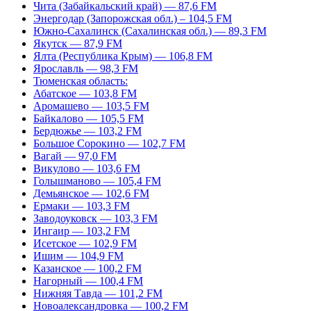
Чита (Забайкальский край) — 87,6 FM
Энергодар (Запорожская обл.) – 104,5 FM
Южно-Сахалинск (Сахалинская обл.) — 89,3 FM
Якутск — 87,9 FM
Ялта (Республика Крым) — 106,8 FM
Ярославль — 98,3 FM
Тюменская область:
Абатское — 103,8 FM
Аромашево — 103,5 FM
Байкалово — 105,5 FM
Бердюжье — 103,2 FM
Большое Сорокино — 102,7 FM
Вагай — 97,0 FM
Викулово — 103,6 FM
Голышманово — 105,4 FM
Демьянское — 102,6 FM
Ермаки — 103,3 FM
Заводоуковск — 103,3 FM
Ингаир — 103,2 FM
Исетское — 102,9 FM
Ишим — 104,9 FM
Казанское — 100,2 FM
Нагорный — 100,4 FM
Нижняя Тавда — 101,2 FM
Новоалександровка — 100,2 FM