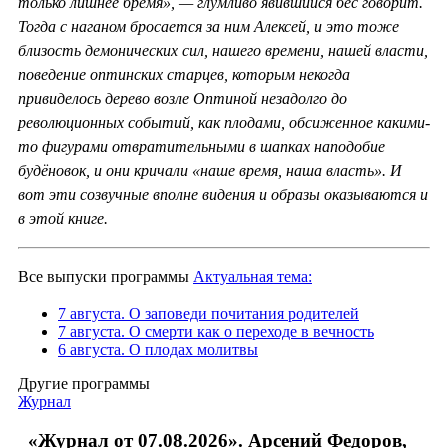
только лишнее бремя», — глумливо явившийся бес говорит.
Тогда с наганом бросается за ним Алексей, и это тоже
близость демонических сил, нашего времени, нашей власти,
поведение оптинских старцев, которым некогда
привиделось дерево возле Оптиной незадолго до
революционных событий, как плодами, обсиженное какими-
то фигурами отвратительными в шапках наподобие
будёновок, и они кричали «наше время, наша власть». И
вот эти созвучные вполне видения и образы оказываются и
в этой книге.
Все выпуски программы
Актуальная тема:
7 августа. О заповеди почитания родителей
7 августа. О смерти как о переходе в вечность
6 августа. О плодах молитвы
Другие программы
Журнал
«Журнал от 07.08.2026». Арсений Федоров,