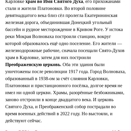
Карловке
храм во
Имя Святого Духа
, его прихожанами
стали и жители Платоновки. Во второй половине
девятнадцатого века близ сёл пролегла Екатерининская
железная дорога, объединившая Донецкий угольный
бассейн и рудное месторождение в Кривом Роге. У истока
реки Мокрая Волноваха построили станцию, вокруг
которой образовалось ещё одно поселение. Его жители —
железнодорожные рабочие, сначала посещали Свято-Духов
храм в Карловке, затем для них построили
Преображенскую церковь
. Оба эти здания были
уничтожены после революции 1917 года. Город Волноваха,
образованный в 1938-ом за счёт слияния Карловки,
Платоновки и пристанционного посёлка, долгое время не
имел ни одной церкви. Храмы, разорённые безбожниками,
заново отстроили в конце двадцатого века. И церковь
Святого Духа, и Преображенский собор пострадали во
время военных действий в 2022 году. Но выстояли, и
действуют сейчас.