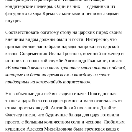
кондитерские шедевры. Один из них — сделанный из
фигурного сахара Кремль с конными и пешими людьми
внутри.
Соответствовать богатому столу на царских пирах своим
внешним видом должны были и гости. Интересно, что
приглашённые часто брали наряды напрокат из царской
казны. Современник Ивана Грозного, военный инженер и
историк на польской службе Александр Гваньини, писал:
«В кладовой великого князя хранится много пышных одежд,
которые он дает на время всем и каждому из своих
придворных на какое-нибудь торжество»
.
Но в обычные дни всё выглядело иначе. Повседневная
трапеза царя была гораздо скромнее и мало отличалась от
стола простых людей. Английский посланник Джайлс
Флетчер писал, что будничные блюда для царя готовили
просто, с большим количеством соли и чеснока. Любимым
кушаньем Алексея Михайловича была гречневая каша с