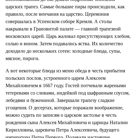
царских трапез. Самые большие пиры происходили, как
правило, после венчания на царство. Церемония
совершалась в Успенском соборе Кремля. А столы
накрывали в Грановитой палате — главной трапезной
московских царей. Царь жаловал присутствующих хлебом,
солью и вином. Затем подавались яства. Их количество
доходило до нескольких сотен: холодные блюда, супы,
мясное, пироги.
А вот некоторые блюда из меню обеда в честь прибытия
польских послов, устроенного царем Алексеем
Михайловичем в 1667 году. Гостей потчевали жареными
тетеревами со сливами, индейкой под шафранным соусом,
лебедями и бужениной. Завершали трапезу сладкие
угощения. О десертах, которые поражали воображение,
можно судить по записям о царском застолье в честь
рождения сына Алексея Михайловича и царицы Наталии
Кирилловны, царевича Петра Алексеевича, будущего
императора Петра Первого. Подавали настоящие