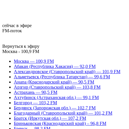
сейчас в эфире
FM-поток
Вернуться к эфиру
Москва - 100,9 FM
Москва — 100,9 FM
Абакан (Республика Хакасия) — 92,0 FM
Александровское (Ставропольский край) — 101,9 FM
Альметьевск (Республика Татарстан) — 99,6 FM
Анапа (Краснодарский край) — 90,5 FM
Арзгир (Ставропольский край) — 103,8 FM
Астрахань — 90,5 FM
Ахтубинск (Астраханская обл.) — 99,1 FM
Белгород — 103,2 FM
Бердянск (Запорожская обл.) — 102,7 FM
Благодарный (Ставропольский край) — 101,2 FM
Братск (Иркутская обл.) — 107,2 FM
Бриньковская (Краснодарский край) – 96,8 FM
Брянск — 98,2 FM