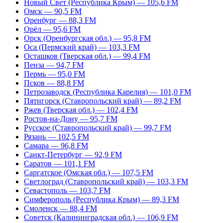
Новый Свет (Республика Крым) — 105,6 FM
Омск — 90,5 FM
Оренбург — 88,3 FM
Орёл — 95,6 FM
Орск (Оренбургская обл.) — 95,8 FM
Оса (Пермский край) — 103,3 FM
Осташков (Тверская обл.) — 99,4 FM
Пенза — 94,7 FM
Пермь — 95,0 FM
Псков — 88,8 FM
Петрозаводск (Республика Карелия) — 101,0 FM
Пятигорск (Ставропольский край) — 89,2 FM
Ржев (Тверская обл.) — 102,4 FM
Ростов-на-Дону — 95,7 FM
Русское (Ставропольский край) — 99,7 FM
Рязань — 102,5 FM
Самара — 96,8 FM
Санкт-Петербург — 92,9 FM
Саратов — 101,1 FM
Саргатское (Омская обл.) — 107,5 FM
Светлоград (Ставропольский край) — 103,3 FM
Севастополь — 103,7 FM
Симферополь (Республика Крым) — 89,3 FM
Смоленск — 88,4 FM
Советск (Калининградская обл.) — 106,9 FM