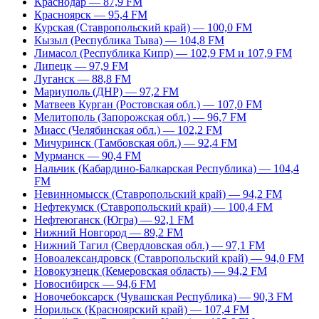
Краснодар — 87,9 FM
Красноярск — 95,4 FM
Курская (Ставропольский край) — 100,0 FM
Кызыл (Республика Тыва) — 104,8 FM
Лимасол (Республика Кипр) — 102,9 FM и 107,9 FM
Липецк — 97,9 FM
Луганск — 88,8 FM
Мариуполь (ДНР) — 97,2 FM
Матвеев Курган (Ростовская обл.) — 107,0 FM
Мелитополь (Запорожская обл.) — 96,7 FM
Миасс (Челябинская обл.) — 102,2 FM
Мичуринск (Тамбовская обл.) — 92,4 FM
Мурманск — 90,4 FM
Нальчик (Кабардино-Балкарская Республика) — 104,4
FM
Невинномысск (Ставропольский край) — 94,2 FM
Нефтекумск (Ставропольский край) — 100,4 FM
Нефтеюганск (Югра) — 92,1 FM
Нижний Новгород — 89,2 FM
Нижний Тагил (Свердловская обл.) — 97,1 FM
Новоалександровск (Ставропольский край) — 94,0 FM
Новокузнецк (Кемеровская область) — 94,2 FM
Новосибирск — 94,6 FM
Новочебоксарск (Чувашская Республика) — 90,3 FM
Норильск (Красноярский край) — 107,4 FM