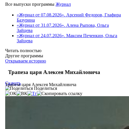
Все выпуски программы
Журнал
«Журнал от 07.08.2026». Арсений Федоров, Глафира
Базурина
«Журнал от 31.07.2026». Алена Рыпова, Ольга
Зайцева
«Журнал от 24.07.2026». Максим Печенкин, Ольга
Зайцева
Читать полностью
Другие программы
Открываем историю
Трапеза царя Алексея Михайловича
Скачать
Трапеза царя Алексея Михайловича
Поделиться