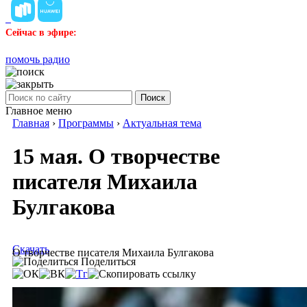
Сейчас в эфире:
помочь радио
Поиск
Главное меню
Главная
›
Программы
›
Актуальная тема
15 мая. О творчестве
писателя Михаила
Булгакова
Скачать
О творчестве писателя Михаила Булгакова
Поделиться