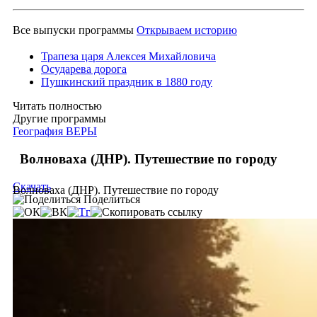
Все выпуски программы
Открываем историю
Трапеза царя Алексея Михайловича
Осударева дорога
Пушкинский праздник в 1880 году
Читать полностью
Другие программы
География ВЕРЫ
Волноваха (ДНР). Путешествие по городу
Скачать
Волноваха (ДНР). Путешествие по городу
Поделиться