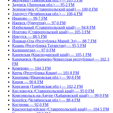
Жердевка (Тамбовская обл.) — 103,3 FM
Задонск (Липецкая обл.) — 95,2 FM
Зеленокумск (Ставропольский край) — 100,0 FM
Златоуст (Челябинская обл.) — 106,4 FM
Иваново — 99,7 FM
Ижевск (Удмуртия) — 97,0 FM
Изобильный (Ставропольский край) — 94,8 FM
Ипатово (Ставропольский край) — 105,3 FM
Иркутск — 88,5 FM
Йошкар-Ола (Республика Марий Эл) — 88,7 FM
Казань (Республика Татарстан) — 95,5 FM
Калининград — 97,0 FM
Каневская (Краснодарский край) — 105,1 FM
Карачаевск (Карачаево-Черкесская республика) — 102,3
FM
Кемерово — 104,3 FM
Керчь (Республика Крым) — 101,8 FM
Кинешма (Ивановская обл.) — 90,8 FM
Киров — 90,8 FM
Кирсанов (Тамбовская обл.) — 102,2 FM
Кисловодск (Ставропольский край) — 95,0 FM
Комсомольск-на-Амуре (Хабаровский край) — 99,9 FM
Копейск (Челябинская обл.) — 88,4 FM
Кострома — 92,0 FM
Красногвардейское (Ставропольский край) — 104,5 FM