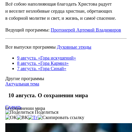
Всё собою наполняющая благодать Христова радует
и веселит незлобивые сердца христиан, обретающих
в соборной молитве и свет, и жизнь, и самоё спасение.
Ведущий программы:
Протоиерей Артемий Владимиров
Все выпуски программы
Духовные этюды
9 августа. «Гора искушений»
8 августа. «Гора Кармил»
7 августа. «Гора Синай»
Другие программы
Актуальная тема
10 августа. О сохранении мира
Скачать
О сохранении мира
Поделиться