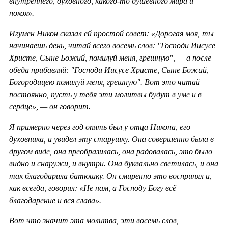
внутреннего, духовного, какого-то душевного мира и
покоя».
Игумен Никон сказал ей простой совет: «Дорогая моя, ты
начинаешь день, читай всего восемь слов: "Господи Иисусе
Христе, Сыне Божий, помилуй меня, грешную", — а после
обеда прибавляй: "Господи Иисусе Христе, Сыне Божий,
Богородицею помилуй меня, грешную". Вот это читай
постоянно, пусть у тебя эти молитвы будут в уме и в
сердце», — он говорит.
Я примерно через год опять был у отца Никона, его
духовника, и увидел эту старушку. Она совершенно была в
другом виде, она преобразилась, она радовалась, это было
видно и снаружи, и внутри. Она буквально светилась, и она
так благодарила батюшку. Он смиренно это воспринял и,
как всегда, говорил: «Не нам, а Господу Богу всё
благодарение и вся слава».
Вот что значит эта молитва, эти восемь слов,