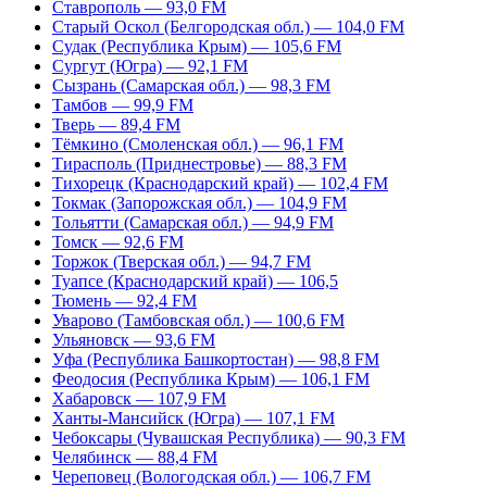
Ставрополь — 93,0 FM
Старый Оскол (Белгородская обл.) — 104,0 FM
Судак (Республика Крым) — 105,6 FM
Сургут (Югра) — 92,1 FM
Сызрань (Самарская обл.) — 98,3 FM
Тамбов — 99,9 FM
Тверь — 89,4 FM
Тёмкино (Смоленская обл.) — 96,1 FM
Тирасполь (Приднестровье) — 88,3 FM
Тихорецк (Краснодарский край) — 102,4 FM
Токмак (Запорожская обл.) — 104,9 FM
Тольятти (Самарская обл.) — 94,9 FM
Томск — 92,6 FM
Торжок (Тверская обл.) — 94,7 FM
Туапсе (Краснодарский край) — 106,5
Тюмень — 92,4 FM
Уварово (Тамбовская обл.) — 100,6 FM
Ульяновск — 93,6 FM
Уфа (Республика Башкортостан) — 98,8 FM
Феодосия (Республика Крым) — 106,1 FM
Хабаровск — 107,9 FM
Ханты-Мансийск (Югра) — 107,1 FM
Чебоксары (Чувашская Республика) — 90,3 FM
Челябинск — 88,4 FM
Череповец (Вологодская обл.) — 106,7 FM