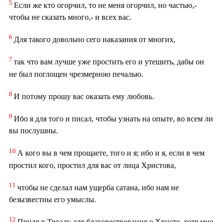
5
Если же кто огорчил, то не меня огорчил, но частью,-
чтобы не сказать много,- и всех вас.
6
Для такого довольно сего наказания от многих,
7
так что вам лучше уже простить его и утешить, дабы он
не был поглощен чрезмерною печалью.
8
И потому прошу вас оказать ему любовь.
9
Ибо я для того и писал, чтобы узнать на опыте, во всем ли
вы послушны.
10
А кого вы в чем прощаете, того и я; ибо и я, если в чем
простил кого, простил для вас от лица Христова,
11
чтобы не сделал нам ущерба сатана, ибо нам не
безызвестны его умыслы.
12
Придя в Троаду для благовествования о Христе, хотя мне