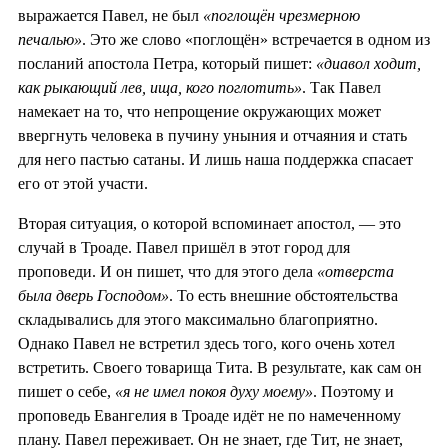
выражается Павел, не был
«поглощён чрезмерною
печалью»
. Это же слово «поглощён» встречается в одном из
посланий апостола Петра, который пишет:
«диавол ходит,
как рыкающий лев, ища, кого поглотить»
. Так Павел
намекает на то, что непрощение окружающих может
ввергнуть человека в пучину уныния и отчаяния и стать
для него пастью сатаны. И лишь наша поддержка спасает
его от этой участи.
Вторая ситуация, о которой вспоминает апостол, — это
случай в Троаде. Павел пришёл в этот город для
проповеди. И он пишет, что для этого дела
«отверста
была дверь Господом»
. То есть внешние обстоятельства
складывались для этого максимально благоприятно.
Однако Павел не встретил здесь того, кого очень хотел
встретить. Своего товарища Тита. В результате, как сам он
пишет о себе,
«я не имел покоя духу моему»
. Поэтому и
проповедь Евангелия в Троаде идёт не по намеченному
плану. Павел переживает. Он не знает, где Тит, не знает,