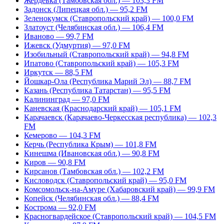
Жердевка (Тамбовская обл.) — 103,3 FM
Задонск (Липецкая обл.) — 95,2 FM
Зеленокумск (Ставропольский край) — 100,0 FM
Златоуст (Челябинская обл.) — 106,4 FM
Иваново — 99,7 FM
Ижевск (Удмуртия) — 97,0 FM
Изобильный (Ставропольский край) — 94,8 FM
Ипатово (Ставропольский край) — 105,3 FM
Иркутск — 88,5 FM
Йошкар-Ола (Республика Марий Эл) — 88,7 FM
Казань (Республика Татарстан) — 95,5 FM
Калининград — 97,0 FM
Каневская (Краснодарский край) — 105,1 FM
Карачаевск (Карачаево-Черкесская республика) — 102,3
FM
Кемерово — 104,3 FM
Керчь (Республика Крым) — 101,8 FM
Кинешма (Ивановская обл.) — 90,8 FM
Киров — 90,8 FM
Кирсанов (Тамбовская обл.) — 102,2 FM
Кисловодск (Ставропольский край) — 95,0 FM
Комсомольск-на-Амуре (Хабаровский край) — 99,9 FM
Копейск (Челябинская обл.) — 88,4 FM
Кострома — 92,0 FM
Красногвардейское (Ставропольский край) — 104,5 FM