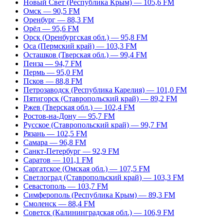
Новый Свет (Республика Крым) — 105,6 FM
Омск — 90,5 FM
Оренбург — 88,3 FM
Орёл — 95,6 FM
Орск (Оренбургская обл.) — 95,8 FM
Оса (Пермский край) — 103,3 FM
Осташков (Тверская обл.) — 99,4 FM
Пенза — 94,7 FM
Пермь — 95,0 FM
Псков — 88,8 FM
Петрозаводск (Республика Карелия) — 101,0 FM
Пятигорск (Ставропольский край) — 89,2 FM
Ржев (Тверская обл.) — 102,4 FM
Ростов-на-Дону — 95,7 FM
Русское (Ставропольский край) — 99,7 FM
Рязань — 102,5 FM
Самара — 96,8 FM
Санкт-Петербург — 92,9 FM
Саратов — 101,1 FM
Саргатское (Омская обл.) — 107,5 FM
Светлоград (Ставропольский край) — 103,3 FM
Севастополь — 103,7 FM
Симферополь (Республика Крым) — 89,3 FM
Смоленск — 88,4 FM
Советск (Калининградская обл.) — 106,9 FM