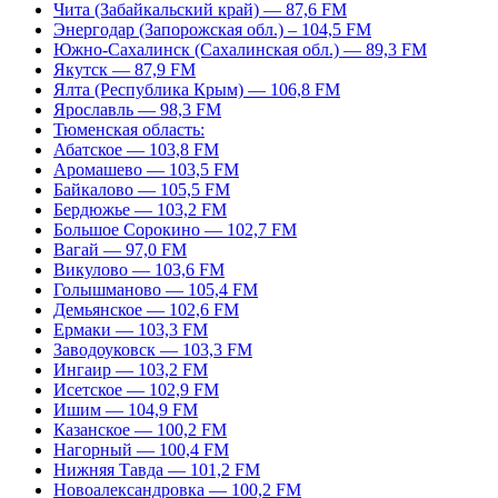
Чита (Забайкальский край) — 87,6 FM
Энергодар (Запорожская обл.) – 104,5 FM
Южно-Сахалинск (Сахалинская обл.) — 89,3 FM
Якутск — 87,9 FM
Ялта (Республика Крым) — 106,8 FM
Ярославль — 98,3 FM
Тюменская область:
Абатское — 103,8 FM
Аромашево — 103,5 FM
Байкалово — 105,5 FM
Бердюжье — 103,2 FM
Большое Сорокино — 102,7 FM
Вагай — 97,0 FM
Викулово — 103,6 FM
Голышманово — 105,4 FM
Демьянское — 102,6 FM
Ермаки — 103,3 FM
Заводоуковск — 103,3 FM
Ингаир — 103,2 FM
Исетское — 102,9 FM
Ишим — 104,9 FM
Казанское — 100,2 FM
Нагорный — 100,4 FM
Нижняя Тавда — 101,2 FM
Новоалександровка — 100,2 FM