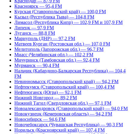
Краснодар — 87,9 FM
Красноярск — 95,4 FM
Курская (Ставропольский край) — 100,0 FM
Кызыл (Республика Тыва) — 104,8 FM
Лимасол (Республика Кипр) — 102,9 FM и 107,9 FM
Липецк — 97,9 FM
Луганск — 88,8 FM
Мариуполь (ДНР) — 97,2 FM
Матвеев Курган (Ростовская обл.) — 107,0 FM
Мелитополь (Запорожская обл.) — 96,7 FM
Миасс (Челябинская обл.) — 102,2 FM
Мичуринск (Тамбовская обл.) — 92,4 FM
Мурманск — 90,4 FM
Нальчик (Кабардино-Балкарская Республика) — 104,4
FM
Невинномысск (Ставропольский край) — 94,2 FM
Нефтекумск (Ставропольский край) — 100,4 FM
Нефтеюганск (Югра) — 92,1 FM
Нижний Новгород — 89,2 FM
Нижний Тагил (Свердловская обл.) — 97,1 FM
Новоалександровск (Ставропольский край) — 94,0 FM
Новокузнецк (Кемеровская область) — 94,2 FM
Новосибирск — 94,6 FM
Новочебоксарск (Чувашская Республика) — 90,3 FM
Норильск (Красноярский край) — 107,4 FM