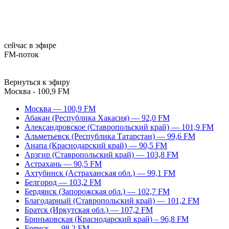
сейчас в эфире
FM-поток
Вернуться к эфиру
Москва - 100,9 FM
Москва — 100,9 FM
Абакан (Республика Хакасия) — 92,0 FM
Александровское (Ставропольский край) — 101,9 FM
Альметьевск (Республика Татарстан) — 99,6 FM
Анапа (Краснодарский край) — 90,5 FM
Арзгир (Ставропольский край) — 103,8 FM
Астрахань — 90,5 FM
Ахтубинск (Астраханская обл.) — 99,1 FM
Белгород — 103,2 FM
Бердянск (Запорожская обл.) — 102,7 FM
Благодарный (Ставропольский край) — 101,2 FM
Братск (Иркутская обл.) — 107,2 FM
Бриньковская (Краснодарский край) – 96,8 FM
Брянск — 98,2 FM