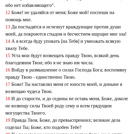
ибо нет избавляющего".
12
Боже! не удаляйся от меня; Боже мой! поспеши на
помощь мне.
13
Да постыдятся и исчезнут враждующие против души
моей, да покроются стыдом и бесчестием ищущие мне зла!
14
А я всегда буду уповать [на Тебя] и умножать всякую
хвалу Тебе.
15
Уста мои будут возвещать правду Твою, всякий день
благодеяния Твои; ибо я не знаю им числа.
16
Войду в размышление о силах Господа Бога; воспомяну
правду Твою - единственно Твою.
17
Боже! Ты наставлял меня от юности моей, и доныне я
возвещаю чудеса Твои.
18
И до старости, и до седины не оставь меня, Боже, доколе
не возвещу силы Твоей роду сему и всем грядущим
могущества Твоего.
19
Правда Твоя, Боже, до превыспренних; великие дела
соделал Ты; Боже, кто подобен Тебе?