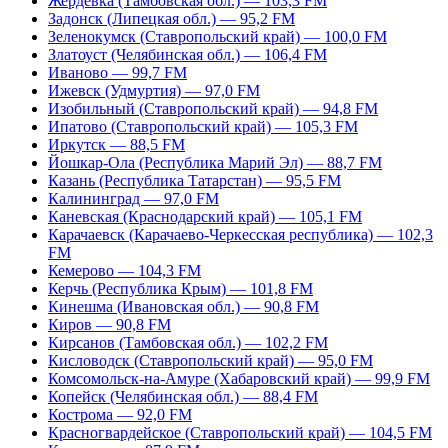
Жердевка (Тамбовская обл.) — 103,3 FM
Задонск (Липецкая обл.) — 95,2 FM
Зеленокумск (Ставропольский край) — 100,0 FM
Златоуст (Челябинская обл.) — 106,4 FM
Иваново — 99,7 FM
Ижевск (Удмуртия) — 97,0 FM
Изобильный (Ставропольский край) — 94,8 FM
Ипатово (Ставропольский край) — 105,3 FM
Иркутск — 88,5 FM
Йошкар-Ола (Республика Марий Эл) — 88,7 FM
Казань (Республика Татарстан) — 95,5 FM
Калининград — 97,0 FM
Каневская (Краснодарский край) — 105,1 FM
Карачаевск (Карачаево-Черкесская республика) — 102,3
FM
Кемерово — 104,3 FM
Керчь (Республика Крым) — 101,8 FM
Кинешма (Ивановская обл.) — 90,8 FM
Киров — 90,8 FM
Кирсанов (Тамбовская обл.) — 102,2 FM
Кисловодск (Ставропольский край) — 95,0 FM
Комсомольск-на-Амуре (Хабаровский край) — 99,9 FM
Копейск (Челябинская обл.) — 88,4 FM
Кострома — 92,0 FM
Красногвардейское (Ставропольский край) — 104,5 FM