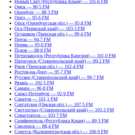
Новый Свет (Республика Крым) — 105,6 FM
Омск — 90,5 FM
Оренбург — 88,3 FM
Орёл — 95,6 FM
Орск (Оренбургская обл.) — 95,8 FM
Оса (Пермский край) — 103,3 FM
Осташков (Тверская обл.) — 99,4 FM
Пенза — 94,7 FM
Пермь — 95,0 FM
Псков — 88,8 FM
Петрозаводск (Республика Карелия) — 101,0 FM
Пятигорск (Ставропольский край) — 89,2 FM
Ржев (Тверская обл.) — 102,4 FM
Ростов-на-Дону — 95,7 FM
Русское (Ставропольский край) — 99,7 FM
Рязань — 102,5 FM
Самара — 96,8 FM
Санкт-Петербург — 92,9 FM
Саратов — 101,1 FM
Саргатское (Омская обл.) — 107,5 FM
Светлоград (Ставропольский край) — 103,3 FM
Севастополь — 103,7 FM
Симферополь (Республика Крым) — 89,3 FM
Смоленск — 88,4 FM
Советск (Калининградская обл.) — 106,9 FM