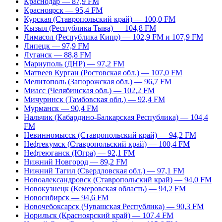
Краснодар — 87,9 FM
Красноярск — 95,4 FM
Курская (Ставропольский край) — 100,0 FM
Кызыл (Республика Тыва) — 104,8 FM
Лимасол (Республика Кипр) — 102,9 FM и 107,9 FM
Липецк — 97,9 FM
Луганск — 88,8 FM
Мариуполь (ДНР) — 97,2 FM
Матвеев Курган (Ростовская обл.) — 107,0 FM
Мелитополь (Запорожская обл.) — 96,7 FM
Миасс (Челябинская обл.) — 102,2 FM
Мичуринск (Тамбовская обл.) — 92,4 FM
Мурманск — 90,4 FM
Нальчик (Кабардино-Балкарская Республика) — 104,4
FM
Невинномысск (Ставропольский край) — 94,2 FM
Нефтекумск (Ставропольский край) — 100,4 FM
Нефтеюганск (Югра) — 92,1 FM
Нижний Новгород — 89,2 FM
Нижний Тагил (Свердловская обл.) — 97,1 FM
Новоалександровск (Ставропольский край) — 94,0 FM
Новокузнецк (Кемеровская область) — 94,2 FM
Новосибирск — 94,6 FM
Новочебоксарск (Чувашская Республика) — 90,3 FM
Норильск (Красноярский край) — 107,4 FM