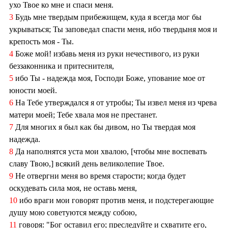
ухо Твое ко мне и спаси меня.
3
Будь мне твердым прибежищем, куда я всегда мог бы
укрываться; Ты заповедал спасти меня, ибо твердыня моя и
крепость моя - Ты.
4
Боже мой! избавь меня из руки нечестивого, из руки
беззаконника и притеснителя,
5
ибо Ты - надежда моя, Господи Боже, упование мое от
юности моей.
6
На Тебе утверждался я от утробы; Ты извел меня из чрева
матери моей; Тебе хвала моя не престанет.
7
Для многих я был как бы дивом, но Ты твердая моя
надежда.
8
Да наполнятся уста мои хвалою, [чтобы мне воспевать
славу Твою,] всякий день великолепие Твое.
9
Не отвергни меня во время старости; когда будет
оскудевать сила моя, не оставь меня,
10
ибо враги мои говорят против меня, и подстерегающие
душу мою советуются между собою,
11
говоря: "Бог оставил его; преследуйте и схватите его,