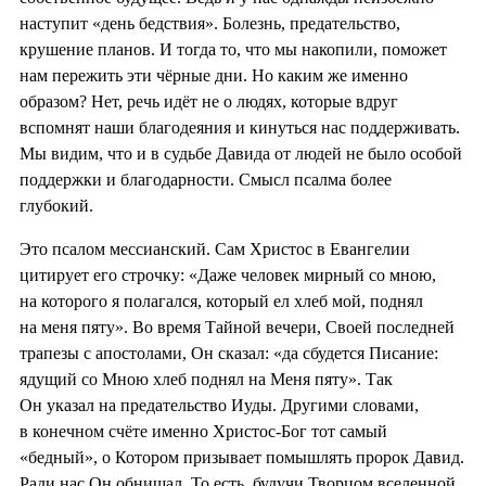
наступит «день бедствия». Болезнь, предательство,
крушение планов. И тогда то, что мы накопили, поможет
нам пережить эти чёрные дни. Но каким же именно
образом? Нет, речь идёт не о людях, которые вдруг
вспомнят наши благодеяния и кинуться нас поддерживать.
Мы видим, что и в судьбе Давида от людей не было особой
поддержки и благодарности. Смысл псалма более
глубокий.
Это псалом мессианский. Сам Христос в Евангелии
цитирует его строчку: «Даже человек мирный со мною,
на которого я полагался, который ел хлеб мой, поднял
на меня пяту». Во время Тайной вечери, Своей последней
трапезы с апостолами, Он сказал: «да сбудется Писание:
ядущий со Мною хлеб поднял на Меня пяту». Так
Он указал на предательство Иуды. Другими словами,
в конечном счёте именно Христос-Бог тот самый
«бедный», о Котором призывает помышлять пророк Давид.
Ради нас Он обнищал. То есть, будучи Творцом вселенной,