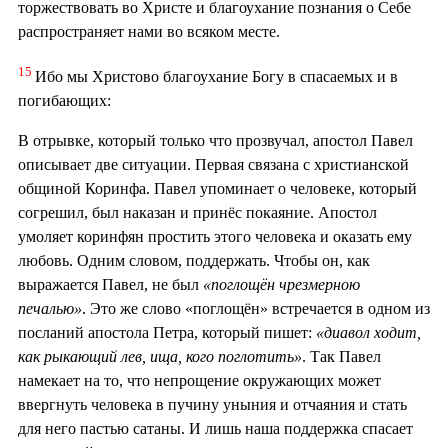
торжествовать во Христе и благоухание познания о Себе
распространяет нами во всяком месте.
15
Ибо мы Христово благоухание Богу в спасаемых и в
погибающих:
В отрывке, который только что прозвучал, апостол Павел
описывает две ситуации. Первая связана с христианской
общиной Коринфа. Павел упоминает о человеке, который
согрешил, был наказан и принёс покаяние. Апостол
умоляет коринфян простить этого человека и оказать ему
любовь. Одним словом, поддержать. Чтобы он, как
выражается Павел, не был
«поглощён чрезмерною
печалью»
. Это же слово «поглощён» встречается в одном из
посланий апостола Петра, который пишет:
«диавол ходит,
как рыкающий лев, ища, кого поглотить»
. Так Павел
намекает на то, что непрощение окружающих может
ввергнуть человека в пучину уныния и отчаяния и стать
для него пастью сатаны. И лишь наша поддержка спасает