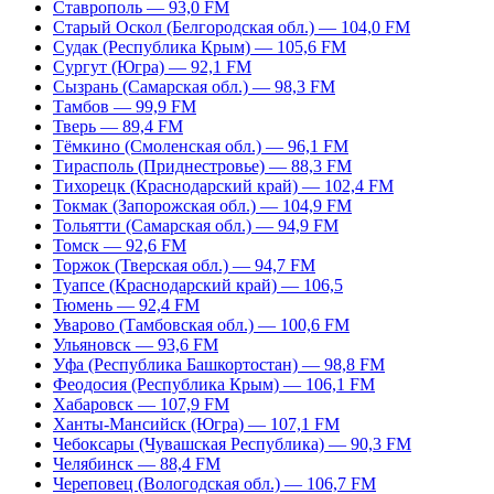
Ставрополь — 93,0 FM
Старый Оскол (Белгородская обл.) — 104,0 FM
Судак (Республика Крым) — 105,6 FM
Сургут (Югра) — 92,1 FM
Сызрань (Самарская обл.) — 98,3 FM
Тамбов — 99,9 FM
Тверь — 89,4 FM
Тёмкино (Смоленская обл.) — 96,1 FM
Тирасполь (Приднестровье) — 88,3 FM
Тихорецк (Краснодарский край) — 102,4 FM
Токмак (Запорожская обл.) — 104,9 FM
Тольятти (Самарская обл.) — 94,9 FM
Томск — 92,6 FM
Торжок (Тверская обл.) — 94,7 FM
Туапсе (Краснодарский край) — 106,5
Тюмень — 92,4 FM
Уварово (Тамбовская обл.) — 100,6 FM
Ульяновск — 93,6 FM
Уфа (Республика Башкортостан) — 98,8 FM
Феодосия (Республика Крым) — 106,1 FM
Хабаровск — 107,9 FM
Ханты-Мансийск (Югра) — 107,1 FM
Чебоксары (Чувашская Республика) — 90,3 FM
Челябинск — 88,4 FM
Череповец (Вологодская обл.) — 106,7 FM