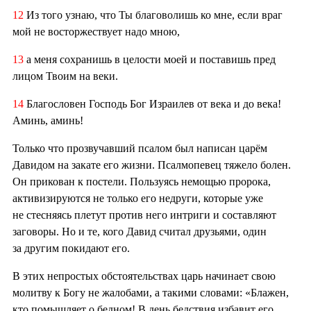
12
Из того узнаю, что Ты благоволишь ко мне, если враг
мой не восторжествует надо мною,
13
а меня сохранишь в целости моей и поставишь пред
лицом Твоим на веки.
14
Благословен Господь Бог Израилев от века и до века!
Аминь, аминь!
Только что прозвучавший псалом был написан царём
Давидом на закате его жизни. Псалмопевец тяжело болен.
Он прикован к постели. Пользуясь немощью пророка,
активизируются не только его недруги, которые уже
не стесняясь плетут против него интриги и составляют
заговоры. Но и те, кого Давид считал друзьями, один
за другим покидают его.
В этих непростых обстоятельствах царь начинает свою
молитву к Богу не жалобами, а такими словами: «Блажен,
кто помышляет о бедном! В день бедствия избавит его