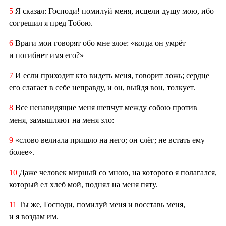
5
Я сказал: Господи! помилуй меня, исцели душу мою, ибо
согрешил я пред Тобою.
6
Враги мои говорят обо мне злое: «когда он умрёт
и погибнет имя его?»
7
И если приходит кто видеть меня, говорит ложь; сердце
его слагает в себе неправду, и он, выйдя вон, толкует.
8
Все ненавидящие меня шепчут между собою против
меня, замышляют на меня зло:
9
«слово велиала пришло на него; он слёг; не встать ему
более».
10
Даже человек мирный со мною, на которого я полагался,
который ел хлеб мой, поднял на меня пяту.
11
Ты же, Господи, помилуй меня и восставь меня,
и я воздам им.