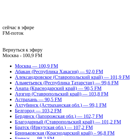
сейчас в эфире
FM-поток
Вернуться к эфиру
Москва - 100,9 FM
Москва — 100,9 FM
Абакан (Республика Хакасия) — 92,0 FM
Александровское (Ставропольский край) — 101,9 FM
Альметьевск (Республика Татарстан) — 99,6 FM
Анапа (Краснодарский край) — 90,5 FM
Арзгир (Ставропольский край) — 103,8 FM
Астрахань — 90,5 FM
Ахтубинск (Астраханская обл.) — 99,1 FM
Белгород — 103,2 FM
Бердянск (Запорожская обл.) — 102,7 FM
Благодарный (Ставропольский край) — 101,2 FM
Братск (Иркутская обл.) — 107,2 FM
Бриньковская (Краснодарский край) – 96,8 FM
Брянск — 98,2 FM