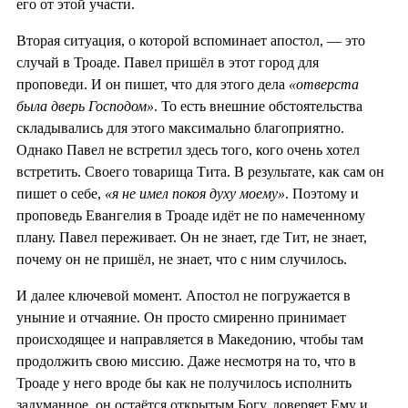
его от этой участи.
Вторая ситуация, о которой вспоминает апостол, — это
случай в Троаде. Павел пришёл в этот город для
проповеди. И он пишет, что для этого дела
«отверста
была дверь Господом»
. То есть внешние обстоятельства
складывались для этого максимально благоприятно.
Однако Павел не встретил здесь того, кого очень хотел
встретить. Своего товарища Тита. В результате, как сам он
пишет о себе,
«я не имел покоя духу моему»
. Поэтому и
проповедь Евангелия в Троаде идёт не по намеченному
плану. Павел переживает. Он не знает, где Тит, не знает,
почему он не пришёл, не знает, что с ним случилось.
И далее ключевой момент. Апостол не погружается в
уныние и отчаяние. Он просто смиренно принимает
происходящее и направляется в Македонию, чтобы там
продолжить свою миссию. Даже несмотря на то, что в
Троаде у него вроде бы как не получилось исполнить
задуманное, он остаётся открытым Богу, доверяет Ему и