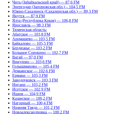
Чита (Забайкальский край) — 87,6 FM
Энергодар (Запорожская обл.) – 104,5 FM
Южно-Сахалинск (Сахалинская обл.) — 89,3 FM
Якутск — 87,9 FM
Ялта (Республика Крым) — 106,8 FM
Ярославль — 98,3 FM
Тюменская область:
Абатское — 103,8 FM
Аромашево — 103,5 FM
Байкалово — 105,5 FM
Бердюжье — 103,2 FM
Большое Сорокино — 102,7 FM
Вагай — 97,0 FM
Викулово — 103,6 FM
Голышманово — 105,4 FM
Демьянское — 102,6 FM
Ермаки — 103,3 FM
Заводоуковск — 103,3 FM
Ингаир — 103,2 FM
Исетское — 102,9 FM
Ишим — 104,9 FM
Казанское — 100,2 FM
Нагорный — 100,4 FM
Нижняя Тавда — 101,2 FM
Новоалександровка — 100,2 FM