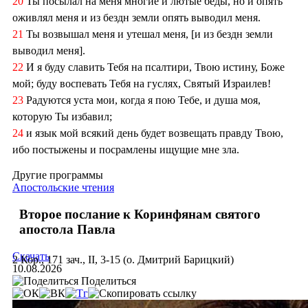
20
Ты посылал на меня многие и лютые беды, но и опять
оживлял меня и из бездн земли опять выводил меня.
21
Ты возвышал меня и утешал меня, [и из бездн земли
выводил меня].
22
И я буду славить Тебя на псалтири, Твою истину, Боже
мой; буду воспевать Тебя на гуслях, Святый Израилев!
23
Радуются уста мои, когда я пою Тебе, и душа моя,
которую Ты избавил;
24
и язык мой всякий день будет возвещать правду Твою,
ибо постыжены и посрамлены ищущие мне зла.
Другие программы
Апостольские чтения
Второе послание к Коринфянам святого
апостола Павла
Скачать
2 Кор., 171 зач., II, 3-15 (о. Дмитрий Барицкий)
10.08.2026
Поделиться