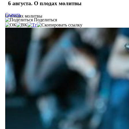
6 августа. О плодах молитвы
Скачать
О плодах молитвы
Поделиться