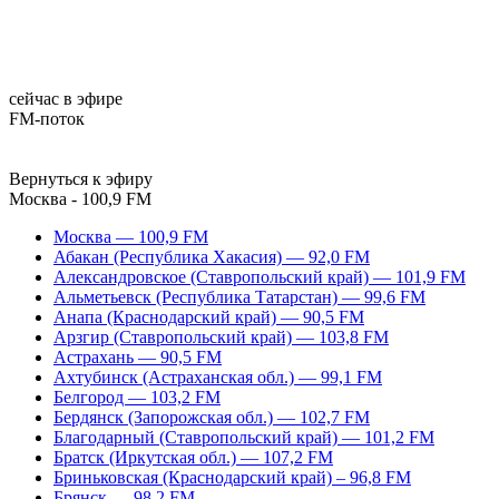
сейчас в эфире
FM-поток
Вернуться к эфиру
Москва - 100,9 FM
Москва — 100,9 FM
Абакан (Республика Хакасия) — 92,0 FM
Александровское (Ставропольский край) — 101,9 FM
Альметьевск (Республика Татарстан) — 99,6 FM
Анапа (Краснодарский край) — 90,5 FM
Арзгир (Ставропольский край) — 103,8 FM
Астрахань — 90,5 FM
Ахтубинск (Астраханская обл.) — 99,1 FM
Белгород — 103,2 FM
Бердянск (Запорожская обл.) — 102,7 FM
Благодарный (Ставропольский край) — 101,2 FM
Братск (Иркутская обл.) — 107,2 FM
Бриньковская (Краснодарский край) – 96,8 FM
Брянск — 98,2 FM