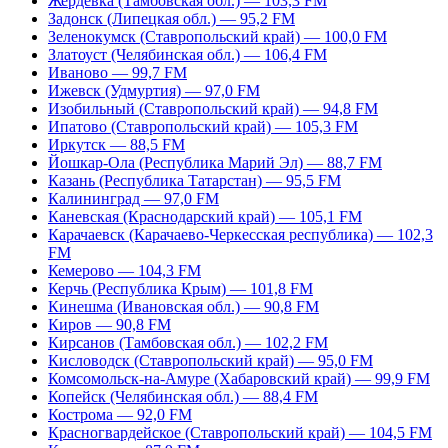
Жердевка (Тамбовская обл.) — 103,3 FM
Задонск (Липецкая обл.) — 95,2 FM
Зеленокумск (Ставропольский край) — 100,0 FM
Златоуст (Челябинская обл.) — 106,4 FM
Иваново — 99,7 FM
Ижевск (Удмуртия) — 97,0 FM
Изобильный (Ставропольский край) — 94,8 FM
Ипатово (Ставропольский край) — 105,3 FM
Иркутск — 88,5 FM
Йошкар-Ола (Республика Марий Эл) — 88,7 FM
Казань (Республика Татарстан) — 95,5 FM
Калининград — 97,0 FM
Каневская (Краснодарский край) — 105,1 FM
Карачаевск (Карачаево-Черкесская республика) — 102,3
FM
Кемерово — 104,3 FM
Керчь (Республика Крым) — 101,8 FM
Кинешма (Ивановская обл.) — 90,8 FM
Киров — 90,8 FM
Кирсанов (Тамбовская обл.) — 102,2 FM
Кисловодск (Ставропольский край) — 95,0 FM
Комсомольск-на-Амуре (Хабаровский край) — 99,9 FM
Копейск (Челябинская обл.) — 88,4 FM
Кострома — 92,0 FM
Красногвардейское (Ставропольский край) — 104,5 FM