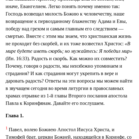
иначе, Евангелием. Легко понять почему именно так:
Господь возвещал милость Божию к человечеству, наше
возвращение к первозданному блаженству Адама и Евы,
победу над грехом и самым главным его следствием —
смертью. Вместе с этим мы знаем, что христианская жизнь
не проходит без скорбей, и их тоже возвестил Христос:
«В
мире будете иметь скорбь; но мужайтесь: Я победил мир»
(Ин. 16:33). Радость и скорбь. Как можно их совместить?
Почему, говоря о радости, мы неизбежно упоминаем и
страдания? И как страдания могут укрепить в вере и
даровать радость? Ответы на эти вопросы мы можем найти
в звучащем сегодня во время литургии в православных
храмах отрывке из 1-й главы Второго послания апостола
Павла к Коринфянам. Давайте его послушаем.
Глава 1.
1
Павел, волею Божиею Апостол Иисуса Христа, и
Тимофей брат, церкви Божией, находящейся в Коринфе, со