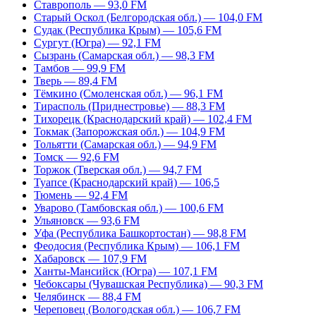
Ставрополь — 93,0 FM
Старый Оскол (Белгородская обл.) — 104,0 FM
Судак (Республика Крым) — 105,6 FM
Сургут (Югра) — 92,1 FM
Сызрань (Самарская обл.) — 98,3 FM
Тамбов — 99,9 FM
Тверь — 89,4 FM
Тёмкино (Смоленская обл.) — 96,1 FM
Тирасполь (Приднестровье) — 88,3 FM
Тихорецк (Краснодарский край) — 102,4 FM
Токмак (Запорожская обл.) — 104,9 FM
Тольятти (Самарская обл.) — 94,9 FM
Томск — 92,6 FM
Торжок (Тверская обл.) — 94,7 FM
Туапсе (Краснодарский край) — 106,5
Тюмень — 92,4 FM
Уварово (Тамбовская обл.) — 100,6 FM
Ульяновск — 93,6 FM
Уфа (Республика Башкортостан) — 98,8 FM
Феодосия (Республика Крым) — 106,1 FM
Хабаровск — 107,9 FM
Ханты-Мансийск (Югра) — 107,1 FM
Чебоксары (Чувашская Республика) — 90,3 FM
Челябинск — 88,4 FM
Череповец (Вологодская обл.) — 106,7 FM