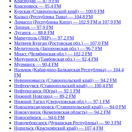
Краснодар — 87,9 FM
Красноярск — 95,4 FM
Курская (Ставропольский край) — 100,0 FM
Кызыл (Республика Тыва) — 104,8 FM
Лимасол (Республика Кипр) — 102,9 FM и 107,9 FM
Липецк — 97,9 FM
Луганск — 88,8 FM
Мариуполь (ДНР) — 97,2 FM
Матвеев Курган (Ростовская обл.) — 107,0 FM
Мелитополь (Запорожская обл.) — 96,7 FM
Миасс (Челябинская обл.) — 102,2 FM
Мичуринск (Тамбовская обл.) — 92,4 FM
Мурманск — 90,4 FM
Нальчик (Кабардино-Балкарская Республика) — 104,4
FM
Невинномысск (Ставропольский край) — 94,2 FM
Нефтекумск (Ставропольский край) — 100,4 FM
Нефтеюганск (Югра) — 92,1 FM
Нижний Новгород — 89,2 FM
Нижний Тагил (Свердловская обл.) — 97,1 FM
Новоалександровск (Ставропольский край) — 94,0 FM
Новокузнецк (Кемеровская область) — 94,2 FM
Новосибирск — 94,6 FM
Новочебоксарск (Чувашская Республика) — 90,3 FM
Норильск (Красноярский край) — 107,4 FM