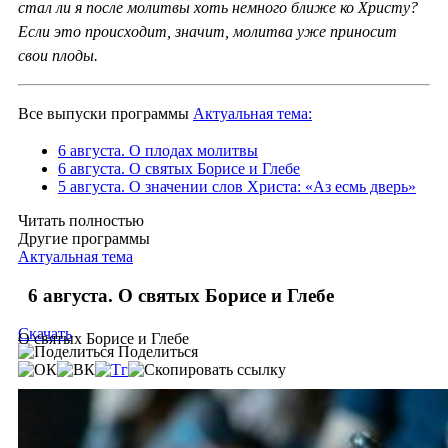
стал ли я после молитвы хоть немного ближе ко Христу?
Если это происходит, значит, молитва уже приносит
свои плоды.
Все выпуски программы
Актуальная тема:
6 августа. О плодах молитвы
6 августа. О святых Борисе и Глебе
5 августа. О значении слов Христа: «Аз есмь дверь»
Читать полностью
Другие программы
Актуальная тема
6 августа. О святых Борисе и Глебе
Скачать
О святых Борисе и Глебе
Поделиться