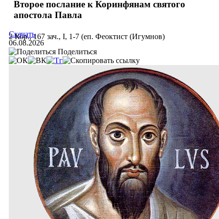
Второе послание к Коринфянам святого
апостола Павла
Скачать
2 Кор., 167 зач., I, 1-7 (еп. Феоктист (Игумнов)
06.08.2026
Поделиться