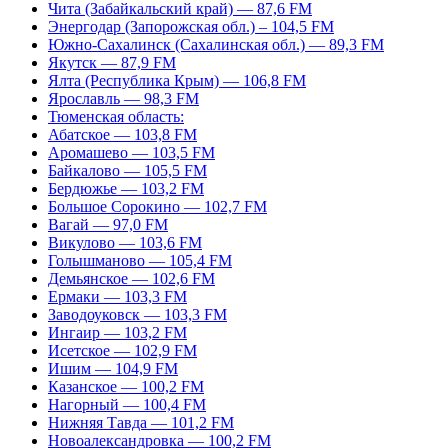
Чита (Забайкальский край) — 87,6 FM
Энергодар (Запорожская обл.) – 104,5 FM
Южно-Сахалинск (Сахалинская обл.) — 89,3 FM
Якутск — 87,9 FM
Ялта (Республика Крым) — 106,8 FM
Ярославль — 98,3 FM
Тюменская область:
Абатское — 103,8 FM
Аромашево — 103,5 FM
Байкалово — 105,5 FM
Бердюжье — 103,2 FM
Большое Сорокино — 102,7 FM
Вагай — 97,0 FM
Викулово — 103,6 FM
Голышманово — 105,4 FM
Демьянское — 102,6 FM
Ермаки — 103,3 FM
Заводоуковск — 103,3 FM
Ингаир — 103,2 FM
Исетское — 102,9 FM
Ишим — 104,9 FM
Казанское — 100,2 FM
Нагорный — 100,4 FM
Нижняя Тавда — 101,2 FM
Новоалександровка — 100,2 FM