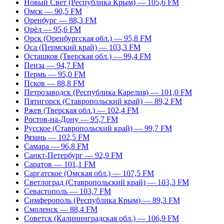
Новый Свет (Республика Крым) — 105,6 FM
Омск — 90,5 FM
Оренбург — 88,3 FM
Орёл — 95,6 FM
Орск (Оренбургская обл.) — 95,8 FM
Оса (Пермский край) — 103,3 FM
Осташков (Тверская обл.) — 99,4 FM
Пенза — 94,7 FM
Пермь — 95,0 FM
Псков — 88,8 FM
Петрозаводск (Республика Карелия) — 101,0 FM
Пятигорск (Ставропольский край) — 89,2 FM
Ржев (Тверская обл.) — 102,4 FM
Ростов-на-Дону — 95,7 FM
Русское (Ставропольский край) — 99,7 FM
Рязань — 102,5 FM
Самара — 96,8 FM
Санкт-Петербург — 92,9 FM
Саратов — 101,1 FM
Саргатское (Омская обл.) — 107,5 FM
Светлоград (Ставропольский край) — 103,3 FM
Севастополь — 103,7 FM
Симферополь (Республика Крым) — 89,3 FM
Смоленск — 88,4 FM
Советск (Калининградская обл.) — 106,9 FM