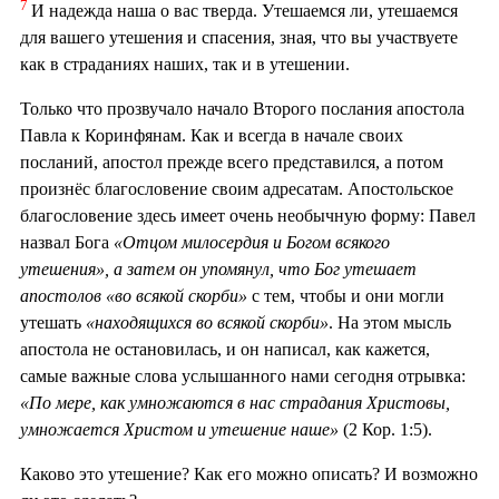
7
И надежда наша о вас тверда. Утешаемся ли, утешаемся
для вашего утешения и спасения, зная, что вы участвуете
как в страданиях наших, так и в утешении.
Только что прозвучало начало Второго послания апостола
Павла к Коринфянам. Как и всегда в начале своих
посланий, апостол прежде всего представился, а потом
произнёс благословение своим адресатам. Апостольское
благословение здесь имеет очень необычную форму: Павел
назвал Бога
«Отцом милосердия и Богом всякого
утешения», а затем он упомянул, что Бог утешает
апостолов «во всякой скорби»
с тем, чтобы и они могли
утешать
«находящихся во всякой скорби»
. На этом мысль
апостола не остановилась, и он написал, как кажется,
самые важные слова услышанного нами сегодня отрывка:
«По мере, как умножаются в нас страдания Христовы,
умножается Христом и утешение наше»
(2 Кор. 1:5).
Каково это утешение? Как его можно описать? И возможно