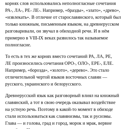
корнях слов использовались неполногласные сочетания
РА-, ЛА-, РЕ- ЛЕ-. Например, «бразды», «злато», «древо»,
«извлекать». В отличие от старославянского, который был
только книжным, письменным языком, на древнерусском
разговаривали, он звучал в обиходной речи. И в нём
примерно в VIII-IX веках развилось так называемое
полногласие.
То есть в тех же корнях вместо сочетаний РА, ЛА, РЕ,
ЛЕ произносились сочетания ОРО-, ОЛО-, ЕРЕ-, ЕЛЕ.
Например, «борозда», «золото», «дерево». Это стало
отличительной чертой языков восточных славян —
русского, украинского и белорусского.
Древнерусский язык как разговорный влиял на книжный
славянский, а тот в свою очередь оказывал воздействие
на устную речь. Поэтому в какой-то момент в обиходе
стали использоваться как славянизмы, так и русизмы.
Глава — и голова, град и город, морок и мрак, вервие