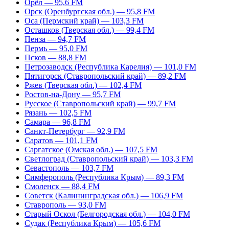
Орёл — 95,6 FM
Орск (Оренбургская обл.) — 95,8 FM
Оса (Пермский край) — 103,3 FM
Осташков (Тверская обл.) — 99,4 FM
Пенза — 94,7 FM
Пермь — 95,0 FM
Псков — 88,8 FM
Петрозаводск (Республика Карелия) — 101,0 FM
Пятигорск (Ставропольский край) — 89,2 FM
Ржев (Тверская обл.) — 102,4 FM
Ростов-на-Дону — 95,7 FM
Русское (Ставропольский край) — 99,7 FM
Рязань — 102,5 FM
Самара — 96,8 FM
Санкт-Петербург — 92,9 FM
Саратов — 101,1 FM
Саргатское (Омская обл.) — 107,5 FM
Светлоград (Ставропольский край) — 103,3 FM
Севастополь — 103,7 FM
Симферополь (Республика Крым) — 89,3 FM
Смоленск — 88,4 FM
Советск (Калининградская обл.) — 106,9 FM
Ставрополь — 93,0 FM
Старый Оскол (Белгородская обл.) — 104,0 FM
Судак (Республика Крым) — 105,6 FM