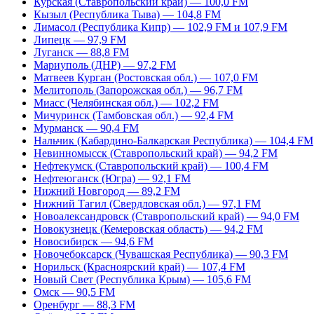
Курская (Ставропольский край) — 100,0 FM
Кызыл (Республика Тыва) — 104,8 FM
Лимасол (Республика Кипр) — 102,9 FM и 107,9 FM
Липецк — 97,9 FM
Луганск — 88,8 FM
Мариуполь (ДНР) — 97,2 FM
Матвеев Курган (Ростовская обл.) — 107,0 FM
Мелитополь (Запорожская обл.) — 96,7 FM
Миасс (Челябинская обл.) — 102,2 FM
Мичуринск (Тамбовская обл.) — 92,4 FM
Мурманск — 90,4 FM
Нальчик (Кабардино-Балкарская Республика) — 104,4 FM
Невинномысск (Ставропольский край) — 94,2 FM
Нефтекумск (Ставропольский край) — 100,4 FM
Нефтеюганск (Югра) — 92,1 FM
Нижний Новгород — 89,2 FM
Нижний Тагил (Свердловская обл.) — 97,1 FM
Новоалександровск (Ставропольский край) — 94,0 FM
Новокузнецк (Кемеровская область) — 94,2 FM
Новосибирск — 94,6 FM
Новочебоксарск (Чувашская Республика) — 90,3 FM
Норильск (Красноярский край) — 107,4 FM
Новый Свет (Республика Крым) — 105,6 FM
Омск — 90,5 FM
Оренбург — 88,3 FM