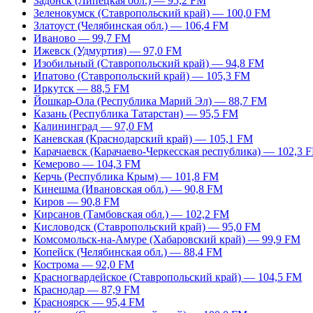
Задонск (Липецкая обл.) — 95,2 FM
Зеленокумск (Ставропольский край) — 100,0 FM
Златоуст (Челябинская обл.) — 106,4 FM
Иваново — 99,7 FM
Ижевск (Удмуртия) — 97,0 FM
Изобильный (Ставропольский край) — 94,8 FM
Ипатово (Ставропольский край) — 105,3 FM
Иркутск — 88,5 FM
Йошкар-Ола (Республика Марий Эл) — 88,7 FM
Казань (Республика Татарстан) — 95,5 FM
Калининград — 97,0 FM
Каневская (Краснодарский край) — 105,1 FM
Карачаевск (Карачаево-Черкесская республика) — 102,3 
Кемерово — 104,3 FM
Керчь (Республика Крым) — 101,8 FM
Кинешма (Ивановская обл.) — 90,8 FM
Киров — 90,8 FM
Кирсанов (Тамбовская обл.) — 102,2 FM
Кисловодск (Ставропольский край) — 95,0 FM
Комсомольск-на-Амуре (Хабаровский край) — 99,9 FM
Копейск (Челябинская обл.) — 88,4 FM
Кострома — 92,0 FM
Красногвардейское (Ставропольский край) — 104,5 FM
Краснодар — 87,9 FM
Красноярск — 95,4 FM