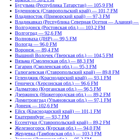
Бугульма (Республика Татарстан) — 105,9 FM
Буденновск (Ставропольский край) — 101,7 FM
Владивосток (Приморский край) — 97,3 FM
Владикавказ (Республика Северная Осетия — Алания) —
Волгодонск (Ростовская обл.) — 103,2 FM
Волгоград — 92,6 FM
Волноваха (ДНР) — 99,5 FM
Вологда — 96,0 FM
Воронеж — 89,4 FM
Вышний Волочек (Тверская обл.) — 104,5 FM
Вязьма (Смоленская обл.) — 88,3 FM
Гагарин (Смоленская обл.) — 95,3 FM
Галюгаевская (Ставропольский край) — 89,8 FM
Геленджик (Краснодарский край) — 93,1 FM
Геническ (Херсонская обл.) — 96,6 FM
Далматово (Курганская обл.) — 96,5 FM
Дзержинск (Нижегородская обл.) — 89,2 FM
Димитровград (Ульяновская обл.) — 97,1 FM
Донецк — 102,6 FM
Ейск (Краснодарский край) — 101,1 FM
Екатеринбург — 93,7 FM
Ессентуки (Ставропольский край) – 89,2 FM
Железногорск (Курская обл.) — 94,0 FM
Жердевка (Тамбовская обл.) — 103,3 FM