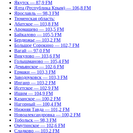
Якутск — 87,9 FM
Ялта (Республика Крым) — 106,8 FM
Ярославль — 98,3 FM
Тюменская область:
Абатское — 103,8 FM
Аромашево — 103,5 FM
Байкалово — 105,5 FM
Бердюжье — 103,2 FM
Большое Сорокино — 102,7 FM
Вагай — 97,0 FM
Викулово — 103,6 FM
Голышманово — 105,4 FM
Демьянское — 102,6 FM
Ермаки — 103,3 FM
Заводоуковск — 103,3 FM
Ингаир — 103,2 FM
Исетское — 102,9 FM
Ишим — 104,9 FM
Казанское — 100,2 FM
Нагорный — 100,4 FM
Нижняя Тавда — 101,2 FM
Новоалександровка — 100,2 FM
Тобольск — 98,3 FM
Омутинское — 102,6 FM
Сладково — 103,2 FM