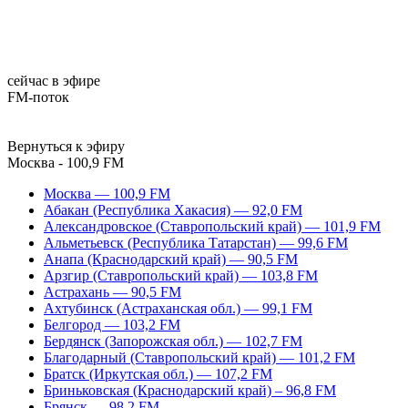
сейчас в эфире
FM-поток
Вернуться к эфиру
Москва - 100,9 FM
Москва — 100,9 FM
Абакан (Республика Хакасия) — 92,0 FM
Александровское (Ставропольский край) — 101,9 FM
Альметьевск (Республика Татарстан) — 99,6 FM
Анапа (Краснодарский край) — 90,5 FM
Арзгир (Ставропольский край) — 103,8 FM
Астрахань — 90,5 FM
Ахтубинск (Астраханская обл.) — 99,1 FM
Белгород — 103,2 FM
Бердянск (Запорожская обл.) — 102,7 FM
Благодарный (Ставропольский край) — 101,2 FM
Братск (Иркутская обл.) — 107,2 FM
Бриньковская (Краснодарский край) – 96,8 FM
Брянск — 98,2 FM