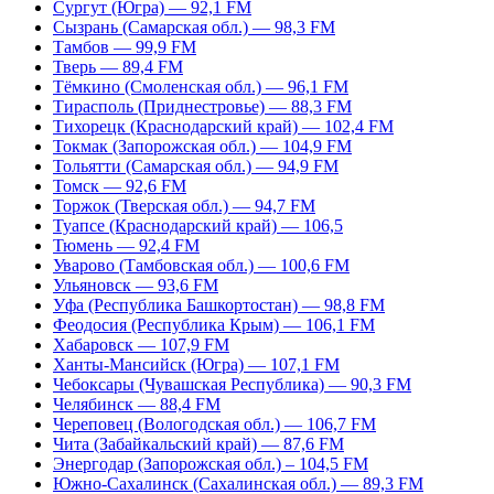
Сургут (Югра) — 92,1 FM
Сызрань (Самарская обл.) — 98,3 FM
Тамбов — 99,9 FM
Тверь — 89,4 FM
Тёмкино (Смоленская обл.) — 96,1 FM
Тирасполь (Приднестровье) — 88,3 FM
Тихорецк (Краснодарский край) — 102,4 FM
Токмак (Запорожская обл.) — 104,9 FM
Тольятти (Самарская обл.) — 94,9 FM
Томск — 92,6 FM
Торжок (Тверская обл.) — 94,7 FM
Туапсе (Краснодарский край) — 106,5
Тюмень — 92,4 FM
Уварово (Тамбовская обл.) — 100,6 FM
Ульяновск — 93,6 FM
Уфа (Республика Башкортостан) — 98,8 FM
Феодосия (Республика Крым) — 106,1 FM
Хабаровск — 107,9 FM
Ханты-Мансийск (Югра) — 107,1 FM
Чебоксары (Чувашская Республика) — 90,3 FM
Челябинск — 88,4 FM
Череповец (Вологодская обл.) — 106,7 FM
Чита (Забайкальский край) — 87,6 FM
Энергодар (Запорожская обл.) – 104,5 FM
Южно-Сахалинск (Сахалинская обл.) — 89,3 FM