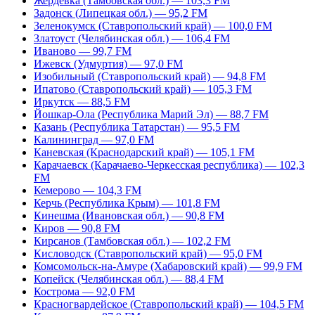
Жердевка (Тамбовская обл.) — 103,3 FM
Задонск (Липецкая обл.) — 95,2 FM
Зеленокумск (Ставропольский край) — 100,0 FM
Златоуст (Челябинская обл.) — 106,4 FM
Иваново — 99,7 FM
Ижевск (Удмуртия) — 97,0 FM
Изобильный (Ставропольский край) — 94,8 FM
Ипатово (Ставропольский край) — 105,3 FM
Иркутск — 88,5 FM
Йошкар-Ола (Республика Марий Эл) — 88,7 FM
Казань (Республика Татарстан) — 95,5 FM
Калининград — 97,0 FM
Каневская (Краснодарский край) — 105,1 FM
Карачаевск (Карачаево-Черкесская республика) — 102,3
FM
Кемерово — 104,3 FM
Керчь (Республика Крым) — 101,8 FM
Кинешма (Ивановская обл.) — 90,8 FM
Киров — 90,8 FM
Кирсанов (Тамбовская обл.) — 102,2 FM
Кисловодск (Ставропольский край) — 95,0 FM
Комсомольск-на-Амуре (Хабаровский край) — 99,9 FM
Копейск (Челябинская обл.) — 88,4 FM
Кострома — 92,0 FM
Красногвардейское (Ставропольский край) — 104,5 FM