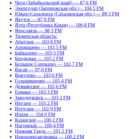
Чита (Забайкальский край) — 87,6 FM
Энергодар (Запорожская обл.) – 104,5 FM
Южно-Сахалинск (Сахалинская обл.) — 89,3 FM
Якутск — 87,9 FM
Ялта (Республика Крым) — 106,8 FM
Ярославль — 98,3 FM
Тюменская область:
Абатское — 103,8 FM
Аромашево — 103,5 FM
Байкалово — 105,5 FM
Бердюжье — 103,2 FM
Большое Сорокино — 102,7 FM
Вагай — 97,0 FM
Викулово — 103,6 FM
Голышманово — 105,4 FM
Демьянское — 102,6 FM
Ермаки — 103,3 FM
Заводоуковск — 103,3 FM
Ингаир — 103,2 FM
Исетское — 102,9 FM
Ишим — 104,9 FM
Казанское — 100,2 FM
Нагорный — 100,4 FM
Нижняя Тавда — 101,2 FM
Новоалександровка — 100,2 FM