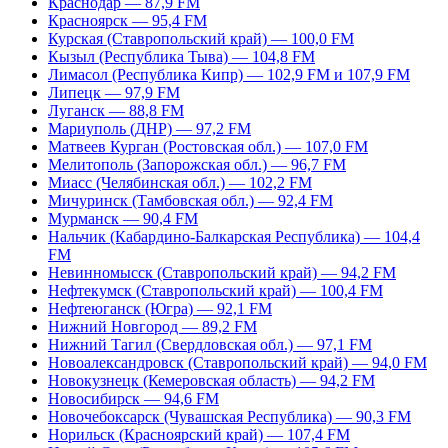
Краснодар — 87,9 FM
Красноярск — 95,4 FM
Курская (Ставропольский край) — 100,0 FM
Кызыл (Республика Тыва) — 104,8 FM
Лимасол (Республика Кипр) — 102,9 FM и 107,9 FM
Липецк — 97,9 FM
Луганск — 88,8 FM
Мариуполь (ДНР) — 97,2 FM
Матвеев Курган (Ростовская обл.) — 107,0 FM
Мелитополь (Запорожская обл.) — 96,7 FM
Миасс (Челябинская обл.) — 102,2 FM
Мичуринск (Тамбовская обл.) — 92,4 FM
Мурманск — 90,4 FM
Нальчик (Кабардино-Балкарская Республика) — 104,4
FM
Невинномысск (Ставропольский край) — 94,2 FM
Нефтекумск (Ставропольский край) — 100,4 FM
Нефтеюганск (Югра) — 92,1 FM
Нижний Новгород — 89,2 FM
Нижний Тагил (Свердловская обл.) — 97,1 FM
Новоалександровск (Ставропольский край) — 94,0 FM
Новокузнецк (Кемеровская область) — 94,2 FM
Новосибирск — 94,6 FM
Новочебоксарск (Чувашская Республика) — 90,3 FM
Норильск (Красноярский край) — 107,4 FM