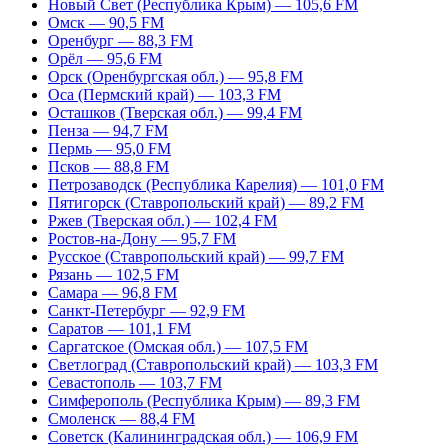
Новый Свет (Республика Крым) — 105,6 FM
Омск — 90,5 FM
Оренбург — 88,3 FM
Орёл — 95,6 FM
Орск (Оренбургская обл.) — 95,8 FM
Оса (Пермский край) — 103,3 FM
Осташков (Тверская обл.) — 99,4 FM
Пенза — 94,7 FM
Пермь — 95,0 FM
Псков — 88,8 FM
Петрозаводск (Республика Карелия) — 101,0 FM
Пятигорск (Ставропольский край) — 89,2 FM
Ржев (Тверская обл.) — 102,4 FM
Ростов-на-Дону — 95,7 FM
Русское (Ставропольский край) — 99,7 FM
Рязань — 102,5 FM
Самара — 96,8 FM
Санкт-Петербург — 92,9 FM
Саратов — 101,1 FM
Саргатское (Омская обл.) — 107,5 FM
Светлоград (Ставропольский край) — 103,3 FM
Севастополь — 103,7 FM
Симферополь (Республика Крым) — 89,3 FM
Смоленск — 88,4 FM
Советск (Калининградская обл.) — 106,9 FM