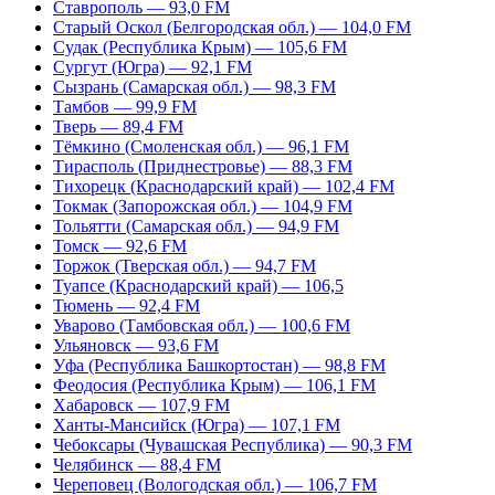
Ставрополь — 93,0 FM
Старый Оскол (Белгородская обл.) — 104,0 FM
Судак (Республика Крым) — 105,6 FM
Сургут (Югра) — 92,1 FM
Сызрань (Самарская обл.) — 98,3 FM
Тамбов — 99,9 FM
Тверь — 89,4 FM
Тёмкино (Смоленская обл.) — 96,1 FM
Тирасполь (Приднестровье) — 88,3 FM
Тихорецк (Краснодарский край) — 102,4 FM
Токмак (Запорожская обл.) — 104,9 FM
Тольятти (Самарская обл.) — 94,9 FM
Томск — 92,6 FM
Торжок (Тверская обл.) — 94,7 FM
Туапсе (Краснодарский край) — 106,5
Тюмень — 92,4 FM
Уварово (Тамбовская обл.) — 100,6 FM
Ульяновск — 93,6 FM
Уфа (Республика Башкортостан) — 98,8 FM
Феодосия (Республика Крым) — 106,1 FM
Хабаровск — 107,9 FM
Ханты-Мансийск (Югра) — 107,1 FM
Чебоксары (Чувашская Республика) — 90,3 FM
Челябинск — 88,4 FM
Череповец (Вологодская обл.) — 106,7 FM