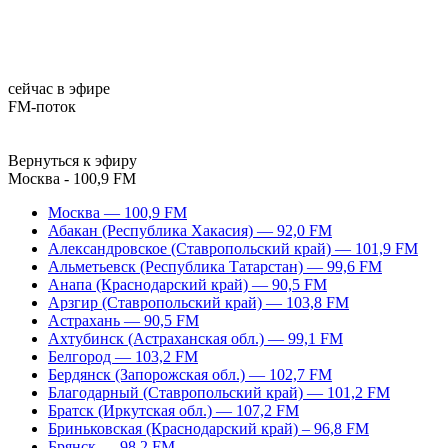
сейчас в эфире
FM-поток
Вернуться к эфиру
Москва - 100,9 FM
Москва — 100,9 FM
Абакан (Республика Хакасия) — 92,0 FM
Александровское (Ставропольский край) — 101,9 FM
Альметьевск (Республика Татарстан) — 99,6 FM
Анапа (Краснодарский край) — 90,5 FM
Арзгир (Ставропольский край) — 103,8 FM
Астрахань — 90,5 FM
Ахтубинск (Астраханская обл.) — 99,1 FM
Белгород — 103,2 FM
Бердянск (Запорожская обл.) — 102,7 FM
Благодарный (Ставропольский край) — 101,2 FM
Братск (Иркутская обл.) — 107,2 FM
Бриньковская (Краснодарский край) – 96,8 FM
Брянск — 98,2 FM