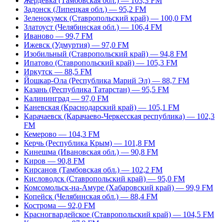
Жердевка (Тамбовская обл.) — 103,3 FM
Задонск (Липецкая обл.) — 95,2 FM
Зеленокумск (Ставропольский край) — 100,0 FM
Златоуст (Челябинская обл.) — 106,4 FM
Иваново — 99,7 FM
Ижевск (Удмуртия) — 97,0 FM
Изобильный (Ставропольский край) — 94,8 FM
Ипатово (Ставропольский край) — 105,3 FM
Иркутск — 88,5 FM
Йошкар-Ола (Республика Марий Эл) — 88,7 FM
Казань (Республика Татарстан) — 95,5 FM
Калининград — 97,0 FM
Каневская (Краснодарский край) — 105,1 FM
Карачаевск (Карачаево-Черкесская республика) — 102,3
FM
Кемерово — 104,3 FM
Керчь (Республика Крым) — 101,8 FM
Кинешма (Ивановская обл.) — 90,8 FM
Киров — 90,8 FM
Кирсанов (Тамбовская обл.) — 102,2 FM
Кисловодск (Ставропольский край) — 95,0 FM
Комсомольск-на-Амуре (Хабаровский край) — 99,9 FM
Копейск (Челябинская обл.) — 88,4 FM
Кострома — 92,0 FM
Красногвардейское (Ставропольский край) — 104,5 FM