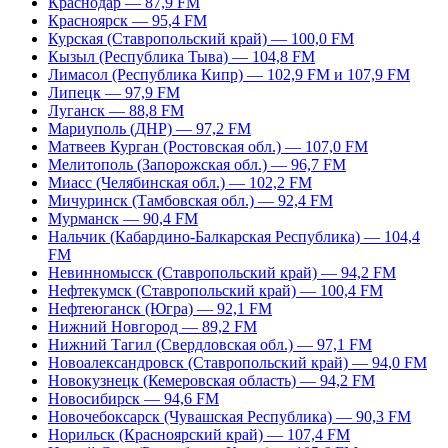
Краснодар — 87,9 FM
Красноярск — 95,4 FM
Курская (Ставропольский край) — 100,0 FM
Кызыл (Республика Тыва) — 104,8 FM
Лимасол (Республика Кипр) — 102,9 FM и 107,9 FM
Липецк — 97,9 FM
Луганск — 88,8 FM
Мариуполь (ДНР) — 97,2 FM
Матвеев Курган (Ростовская обл.) — 107,0 FM
Мелитополь (Запорожская обл.) — 96,7 FM
Миасс (Челябинская обл.) — 102,2 FM
Мичуринск (Тамбовская обл.) — 92,4 FM
Мурманск — 90,4 FM
Нальчик (Кабардино-Балкарская Республика) — 104,4
FM
Невинномысск (Ставропольский край) — 94,2 FM
Нефтекумск (Ставропольский край) — 100,4 FM
Нефтеюганск (Югра) — 92,1 FM
Нижний Новгород — 89,2 FM
Нижний Тагил (Свердловская обл.) — 97,1 FM
Новоалександровск (Ставропольский край) — 94,0 FM
Новокузнецк (Кемеровская область) — 94,2 FM
Новосибирск — 94,6 FM
Новочебоксарск (Чувашская Республика) — 90,3 FM
Норильск (Красноярский край) — 107,4 FM