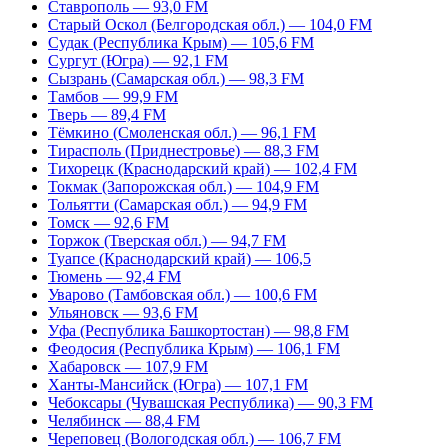
Ставрополь — 93,0 FM
Старый Оскол (Белгородская обл.) — 104,0 FM
Судак (Республика Крым) — 105,6 FM
Сургут (Югра) — 92,1 FM
Сызрань (Самарская обл.) — 98,3 FM
Тамбов — 99,9 FM
Тверь — 89,4 FM
Тёмкино (Смоленская обл.) — 96,1 FM
Тирасполь (Приднестровье) — 88,3 FM
Тихорецк (Краснодарский край) — 102,4 FM
Токмак (Запорожская обл.) — 104,9 FM
Тольятти (Самарская обл.) — 94,9 FM
Томск — 92,6 FM
Торжок (Тверская обл.) — 94,7 FM
Туапсе (Краснодарский край) — 106,5
Тюмень — 92,4 FM
Уварово (Тамбовская обл.) — 100,6 FM
Ульяновск — 93,6 FM
Уфа (Республика Башкортостан) — 98,8 FM
Феодосия (Республика Крым) — 106,1 FM
Хабаровск — 107,9 FM
Ханты-Мансийск (Югра) — 107,1 FM
Чебоксары (Чувашская Республика) — 90,3 FM
Челябинск — 88,4 FM
Череповец (Вологодская обл.) — 106,7 FM