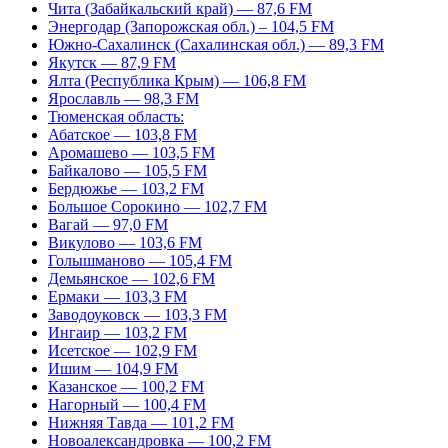
Чита (Забайкальский край) — 87,6 FM
Энергодар (Запорожская обл.) – 104,5 FM
Южно-Сахалинск (Сахалинская обл.) — 89,3 FM
Якутск — 87,9 FM
Ялта (Республика Крым) — 106,8 FM
Ярославль — 98,3 FM
Тюменская область:
Абатское — 103,8 FM
Аромашево — 103,5 FM
Байкалово — 105,5 FM
Бердюжье — 103,2 FM
Большое Сорокино — 102,7 FM
Вагай — 97,0 FM
Викулово — 103,6 FM
Голышманово — 105,4 FM
Демьянское — 102,6 FM
Ермаки — 103,3 FM
Заводоуковск — 103,3 FM
Ингаир — 103,2 FM
Исетское — 102,9 FM
Ишим — 104,9 FM
Казанское — 100,2 FM
Нагорный — 100,4 FM
Нижняя Тавда — 101,2 FM
Новоалександровка — 100,2 FM