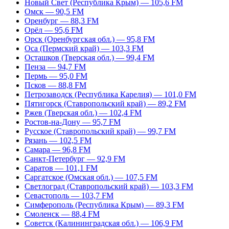
Новый Свет (Республика Крым) — 105,6 FM
Омск — 90,5 FM
Оренбург — 88,3 FM
Орёл — 95,6 FM
Орск (Оренбургская обл.) — 95,8 FM
Оса (Пермский край) — 103,3 FM
Осташков (Тверская обл.) — 99,4 FM
Пенза — 94,7 FM
Пермь — 95,0 FM
Псков — 88,8 FM
Петрозаводск (Республика Карелия) — 101,0 FM
Пятигорск (Ставропольский край) — 89,2 FM
Ржев (Тверская обл.) — 102,4 FM
Ростов-на-Дону — 95,7 FM
Русское (Ставропольский край) — 99,7 FM
Рязань — 102,5 FM
Самара — 96,8 FM
Санкт-Петербург — 92,9 FM
Саратов — 101,1 FM
Саргатское (Омская обл.) — 107,5 FM
Светлоград (Ставропольский край) — 103,3 FM
Севастополь — 103,7 FM
Симферополь (Республика Крым) — 89,3 FM
Смоленск — 88,4 FM
Советск (Калининградская обл.) — 106,9 FM