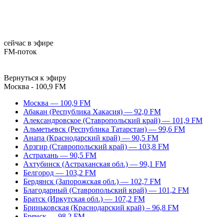
сейчас в эфире
FM-поток
Вернуться к эфиру
Москва - 100,9 FM
Москва — 100,9 FM
Абакан (Республика Хакасия) — 92,0 FM
Александровское (Ставропольский край) — 101,9 FM
Альметьевск (Республика Татарстан) — 99,6 FM
Анапа (Краснодарский край) — 90,5 FM
Арзгир (Ставропольский край) — 103,8 FM
Астрахань — 90,5 FM
Ахтубинск (Астраханская обл.) — 99,1 FM
Белгород — 103,2 FM
Бердянск (Запорожская обл.) — 102,7 FM
Благодарный (Ставропольский край) — 101,2 FM
Братск (Иркутская обл.) — 107,2 FM
Бриньковская (Краснодарский край) – 96,8 FM
Брянск — 98,2 FM