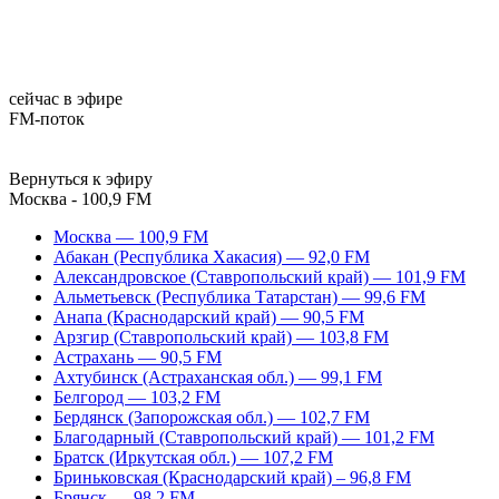
сейчас в эфире
FM-поток
Вернуться к эфиру
Москва - 100,9 FM
Москва — 100,9 FM
Абакан (Республика Хакасия) — 92,0 FM
Александровское (Ставропольский край) — 101,9 FM
Альметьевск (Республика Татарстан) — 99,6 FM
Анапа (Краснодарский край) — 90,5 FM
Арзгир (Ставропольский край) — 103,8 FM
Астрахань — 90,5 FM
Ахтубинск (Астраханская обл.) — 99,1 FM
Белгород — 103,2 FM
Бердянск (Запорожская обл.) — 102,7 FM
Благодарный (Ставропольский край) — 101,2 FM
Братск (Иркутская обл.) — 107,2 FM
Бриньковская (Краснодарский край) – 96,8 FM
Брянск — 98,2 FM