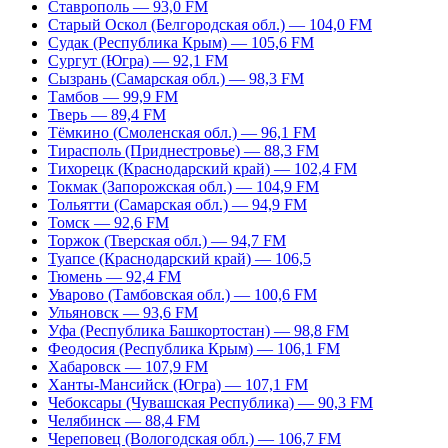
Ставрополь — 93,0 FM
Старый Оскол (Белгородская обл.) — 104,0 FM
Судак (Республика Крым) — 105,6 FM
Сургут (Югра) — 92,1 FM
Сызрань (Самарская обл.) — 98,3 FM
Тамбов — 99,9 FM
Тверь — 89,4 FM
Тёмкино (Смоленская обл.) — 96,1 FM
Тирасполь (Приднестровье) — 88,3 FM
Тихорецк (Краснодарский край) — 102,4 FM
Токмак (Запорожская обл.) — 104,9 FM
Тольятти (Самарская обл.) — 94,9 FM
Томск — 92,6 FM
Торжок (Тверская обл.) — 94,7 FM
Туапсе (Краснодарский край) — 106,5
Тюмень — 92,4 FM
Уварово (Тамбовская обл.) — 100,6 FM
Ульяновск — 93,6 FM
Уфа (Республика Башкортостан) — 98,8 FM
Феодосия (Республика Крым) — 106,1 FM
Хабаровск — 107,9 FM
Ханты-Мансийск (Югра) — 107,1 FM
Чебоксары (Чувашская Республика) — 90,3 FM
Челябинск — 88,4 FM
Череповец (Вологодская обл.) — 106,7 FM