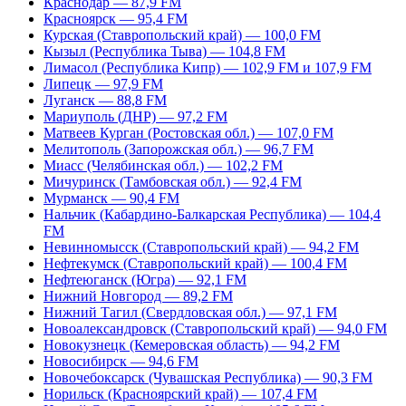
Краснодар — 87,9 FM
Красноярск — 95,4 FM
Курская (Ставропольский край) — 100,0 FM
Кызыл (Республика Тыва) — 104,8 FM
Лимасол (Республика Кипр) — 102,9 FM и 107,9 FM
Липецк — 97,9 FM
Луганск — 88,8 FM
Мариуполь (ДНР) — 97,2 FM
Матвеев Курган (Ростовская обл.) — 107,0 FM
Мелитополь (Запорожская обл.) — 96,7 FM
Миасс (Челябинская обл.) — 102,2 FM
Мичуринск (Тамбовская обл.) — 92,4 FM
Мурманск — 90,4 FM
Нальчик (Кабардино-Балкарская Республика) — 104,4
FM
Невинномысск (Ставропольский край) — 94,2 FM
Нефтекумск (Ставропольский край) — 100,4 FM
Нефтеюганск (Югра) — 92,1 FM
Нижний Новгород — 89,2 FM
Нижний Тагил (Свердловская обл.) — 97,1 FM
Новоалександровск (Ставропольский край) — 94,0 FM
Новокузнецк (Кемеровская область) — 94,2 FM
Новосибирск — 94,6 FM
Новочебоксарск (Чувашская Республика) — 90,3 FM
Норильск (Красноярский край) — 107,4 FM