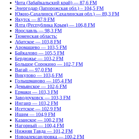
Чита (Забайкальский край) — 87,6 FM
Энергодар (Запорожская обл.) – 104,5 FM
Южно-Сахалинск (Сахалинская обл.) — 89,3 FM
Якутск — 87,9 FM
Ялта (Республика Крым) — 106,8 FM
Ярославль — 98,3 FM
Тюменская область:
Абатское — 103,8 FM
Аромашево — 103,5 FM
Байкалово — 105,5 FM
Бердюжье — 103,2 FM
Большое Сорокино — 102,7 FM
Вагай — 97,0 FM
Викулово — 103,6 FM
Голышманово — 105,4 FM
Демьянское — 102,6 FM
Ермаки — 103,3 FM
Заводоуковск — 103,3 FM
Ингаир — 103,2 FM
Исетское — 102,9 FM
Ишим — 104,9 FM
Казанское — 100,2 FM
Нагорный — 100,4 FM
Нижняя Тавда — 101,2 FM
Новоалександровка — 100,2 FM