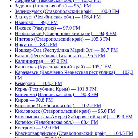
Жердевка (Тамбовская обл.) — 103,3 FM
Задонск (Липецкая обл.) — 95,2 FM
Зеленокумск (Ставропольский край) — 100,0 FM
Златоуст (Челябинская обл.) — 106,4 FM
Иваново — 99,7 FM
Ижевск (Удмуртия) — 97,0 FM
Изобильный (Ставропольский край) — 94,8 FM
Ипатово (Ставропольский край) — 105,3 FM
Иркутск — 88,5 FM
Йошкар-Ола (Республика Марий Эл) — 88,7 FM
Казань (Республика Татарстан) — 95,5 FM
Калининград — 97,0 FM
Каневская (Краснодарский край) — 105,1 FM
Карачаевск (Карачаево-Черкесская республика) — 102,3
FM
Кемерово — 104,3 FM
Керчь (Республика Крым) — 101,8 FM
Кинешма (Ивановская обл.) — 90,8 FM
Киров — 90,8 FM
Кирсанов (Тамбовская обл.) — 102,2 FM
Кисловодск (Ставропольский край) — 95,0 FM
Комсомольск-на-Амуре (Хабаровский край) — 99,9 FM
Копейск (Челябинская обл.) — 88,4 FM
Кострома — 92,0 FM
Красногвардейское (Ставропольский край) — 104,5 FM