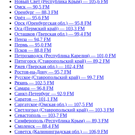
Новый Свет (Республика Крым) — 105,6 FM
Омск — 90,5 FM
Оренбург — 88,3 FM
Орёл — 95,6 FM
Орск (Оренбургская обл.) — 95,8 FM
Оса (Пермский край) — 103,3 FM
Осташков (Тверская обл.) — 99,4 FM
Пенза — 94,7 FM
Пермь — 95,0 FM
Псков — 88,8 FM
Петрозаводск (Республика Карелия) — 101,0 FM
Пятигорск (Ставропольский край) — 89,2 FM
Ржев (Тверская обл.) — 102,4 FM
Ростов-на-Дону — 95,7 FM
Русское (Ставропольский край) — 99,7 FM
Рязань — 102,5 FM
Самара — 96,8 FM
Санкт-Петербург — 92,9 FM
Саратов — 101,1 FM
Саргатское (Омская обл.) — 107,5 FM
Светлоград (Ставропольский край) — 103,3 FM
Севастополь — 103,7 FM
Симферополь (Республика Крым) — 89,3 FM
Смоленск — 88,4 FM
Советск (Калининградская обл.) — 106,9 FM