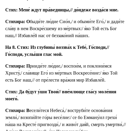
Стих: Мене́ ждут пра́ведницы,// до́ндеже возда́си мне.
Стихира: О
быди́те лю́дие Сио́н,/ и обыми́те Его́,/ и дади́те
сла́ву в нем Воскре́сшему из ме́ртвых:/ я́ко Той есть Бог
наш,// Избавле́й нас от беззако́ний на́ших.
На 8. Стих: Из глубины́ воззва́х к Тебе́, Го́споди,//
Го́споди, услы́ши глас мой.
Стихира: П
рииди́те лю́дие,/ воспои́м, и поклони́мся
Христу́,/ сла́вяще Его́ из ме́ртвых Воскресе́ние:/ я́ко Той
есть Бог наш,// от пре́лести вра́жия мир Избавле́й.
Стих: Да бу́дут у́ши Твои́// вне́млюще гла́су моле́ния
моего́.
Стихира: В
есели́теся Небеса́,/ воструби́те основа́ния
земли́,/ возопи́йте го́ры весе́лие:/ се бо Емману́ил грехи́
на́ша на Кресте́ пригвозди́,/ и живо́т дая́й, смерть умертви́,//