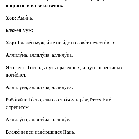
и при́сно и во ве́ки веко́в.
Хор: А
ми́нь.
Блаже́н муж:
Хор: Б
лаже́н муж, и́же не и́де на сове́т нечести́вых.
А
ллилу́иа, аллилу́иа, аллилу́иа.
Я́
ко весть Госпо́дь путь пра́ведных, и путь нечести́вых
поги́бнет.
А
ллилу́иа, аллилу́иа, аллилу́иа.
Р
або́тайте Го́сподеви со стра́хом и ра́дуйтеся Ему́
с тре́петом.
А
ллилу́иа, аллилу́иа, аллилу́иа.
Б
лаже́ни вси наде́ющиися Нань.