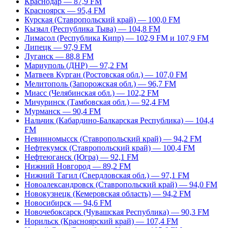
Краснодар — 87,9 FM
Красноярск — 95,4 FM
Курская (Ставропольский край) — 100,0 FM
Кызыл (Республика Тыва) — 104,8 FM
Лимасол (Республика Кипр) — 102,9 FM и 107,9 FM
Липецк — 97,9 FM
Луганск — 88,8 FM
Мариуполь (ДНР) — 97,2 FM
Матвеев Курган (Ростовская обл.) — 107,0 FM
Мелитополь (Запорожская обл.) — 96,7 FM
Миасс (Челябинская обл.) — 102,2 FM
Мичуринск (Тамбовская обл.) — 92,4 FM
Мурманск — 90,4 FM
Нальчик (Кабардино-Балкарская Республика) — 104,4
FM
Невинномысск (Ставропольский край) — 94,2 FM
Нефтекумск (Ставропольский край) — 100,4 FM
Нефтеюганск (Югра) — 92,1 FM
Нижний Новгород — 89,2 FM
Нижний Тагил (Свердловская обл.) — 97,1 FM
Новоалександровск (Ставропольский край) — 94,0 FM
Новокузнецк (Кемеровская область) — 94,2 FM
Новосибирск — 94,6 FM
Новочебоксарск (Чувашская Республика) — 90,3 FM
Норильск (Красноярский край) — 107,4 FM