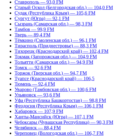
Ставрополь — 93,0 FM
Старый Оскол (Белгородская обл.) — 104,0 FM
Судак (Республика Крым) — 105,6 FM
Сургут (Югра) — 92,1 FM
Сызрань (Самарская обл.) — 98,3 FM
Тамбов — 99,9 FM
Тверь — 89,4 FM
Тёмкино (Смоленская обл.) — 96,1 FM
Тирасполь (Приднестровье) — 88,3 FM
Тихорецк (Краснодарский край) — 102,4 FM
Токмак (Запорожская обл.) — 104,9 FM
Тольятти (Самарская обл.) — 94,9 FM
Томск — 92,6 FM
Торжок (Тверская обл.) — 94,7 FM
Туапсе (Краснодарский край) — 106,5
Тюмень — 92,4 FM
Уварово (Тамбовская обл.) — 100,6 FM
Ульяновск — 93,6 FM
Уфа (Республика Башкортостан) — 98,8 FM
Феодосия (Республика Крым) — 106,1 FM
Хабаровск — 107,9 FM
Ханты-Мансийск (Югра) — 107,1 FM
Чебоксары (Чувашская Республика) — 90,3 FM
Челябинск — 88,4 FM
Череповец (Вологодская обл.) — 106,7 FM