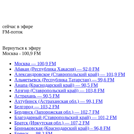
сейчас в эфире
FM-поток
Вернуться к эфиру
Москва - 100,9 FM
Москва — 100,9 FM
Абакан (Республика Хакасия) — 92,0 FM
Александровское (Ставропольский край) — 101,9 FM
Альметьевск (Республика Татарстан) — 99,6 FM
Анапа (Краснодарский край) — 90,5 FM
Арзгир (Ставропольский край) — 103,8 FM
Астрахань — 90,5 FM
Ахтубинск (Астраханская обл.) — 99,1 FM
Белгород — 103,2 FM
Бердянск (Запорожская обл.) — 102,7 FM
Благодарный (Ставропольский край) — 101,2 FM
Братск (Иркутская обл.) — 107,2 FM
Бриньковская (Краснодарский край) – 96,8 FM
Брянск — 98,2 FM