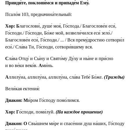
Прииди́те, поклони́мся и припаде́м Ему́.
Псало́м 103, предначина́тельный:
Хор: Б
лагослови́, душе́ моя́, Го́спода./ Благослове́н еси́,
Го́споди./ Го́споди, Бо́же мой, возвели́чился еси́ зело́./
Благослове́н еси́, Го́споди./ ... / Вся прему́дростию сотвори́л
еси́./ Сла́ва Ти, Го́споди, сотвори́вшему вся.
С
ла́ва Отцу́ и Сы́ну и Свято́му Ду́ху и ны́не и при́сно
и во ве́ки веко́в.
А
ми́нь.
А
ллилу́иа, аллилу́иа, аллилу́иа, сла́ва Тебе́ Бо́же.
(Трижды)
Вели́кая ектения́:
Диакон: М
и́ром Го́споду помо́лимся.
Хор: Г
о́споди, поми́луй.
(На каждое прошение)
Диакон: О
Свы́шнем ми́ре и спасе́нии душ на́ших, Го́споду