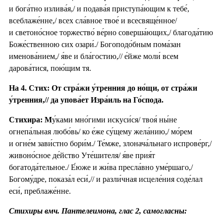
и бога́тно излива́я,/ и подава́я приступа́ющим к тебе́,
всеблаже́нне,/ всех сла́вное твое́ и всесвяще́нное/
и светоно́сное торжество́ ве́рно соверша́ющих,/ благода́тию
Боже́ственною сих озари́./ Богоподо́бным пома́зан
именова́нием,/ я́ве и бла́гостию,// е́йже моли́ всем
дарова́тися, пою́щим тя.
На 4. Стих: От стра́жи у́тренния до но́щи, от стра́жи
у́тренния,// да упова́ет Изра́иль на Го́спода.
Стихира: М
у́ками мно́гими искуси́ся/ твоя́ ны́не
огнепа́льная любо́вь/ ко е́же су́щему жела́нию,/ мо́рем
и огне́м зави́стно бори́м./ Те́мже, злонача́льнаго испрове́рг,/
живоно́сное де́йство Уте́шителя/ я́ве прия́т
богатода́тельное./ Е́юже и жи́ва пресла́вно уме́ршаго,/
Богому́дре, показа́л еси́,// и разли́чная исцеле́ния соде́лал
еси́, преблаже́нне.
Стихиры вмч. Пантелеимона, глас 2, самогласны: