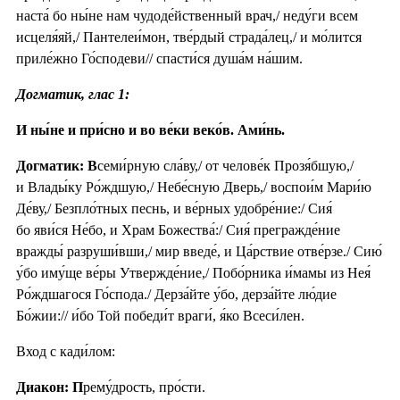
наста́ бо ны́не нам чудоде́йственный врач,/ неду́ги всем
исцеля́яй,/ Пантелеи́мон, тве́рдый страда́лец,/ и мо́лится
приле́жно Го́сподеви// спасти́ся душа́м на́шим.
Догматик, глас 1:
И ны́не и при́сно и во ве́ки веко́в. Ами́нь.
Догматик: В
семи́рную сла́ву,/ от челове́к Прозя́бшую,/
и Влады́ку Ро́ждшую,/ Небе́сную Дверь,/ воспои́м Мари́ю
Де́ву,/ Безпло́тных песнь, и ве́рных удобре́ние:/ Сия́
бо яви́ся Не́бо, и Храм Божества́:/ Сия́ прегражде́ние
вражды́ разруши́вши,/ мир введе́, и Ца́рствие отве́рзе./ Сию́
у́бо иму́ще ве́ры Утвержде́ние,/ Побо́рника и́мамы из Нея́
Ро́ждшагося Го́спода./ Дерза́йте у́бо, дерза́йте лю́дие
Бо́жии:// и́бо Той победи́т враги́, я́ко Всеси́лен.
Вход с кади́лом:
Диакон: П
рему́дрость, про́сти.