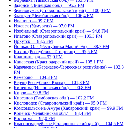
Жердевка (Тамбовская обл.) — 103,3 FM
Задонск (Липецкая обл.) — 95,2 FM
Зеленокумск (Ставропольский край) — 100,0 FM
Златоуст (Челябинская обл.) — 106,4 FM
Иваново — 99,7 FM
Ижевск (Удмуртия) — 97,0 FM
Изобильный (Ставропольский край) — 94,8 FM
Ипатово (Ставропольский край) — 105,3 FM
Иркутск — 88,5 FM
Йошкар-Ола (Республика Марий Эл) — 88,7 FM
Казань (Республика Татарстан) — 95,5 FM
Калининград — 97,0 FM
Каневская (Краснодарский край) — 105,1 FM
Карачаевск (Карачаево-Черкесская республика) — 102,3
FM
Кемерово — 104,3 FM
Керчь (Республика Крым) — 101,8 FM
Кинешма (Ивановская обл.) — 90,8 FM
Киров — 90,8 FM
Кирсанов (Тамбовская обл.) — 102,2 FM
Кисловодск (Ставропольский край) — 95,0 FM
Комсомольск-на-Амуре (Хабаровский край) — 99,9 FM
Копейск (Челябинская обл.) — 88,4 FM
Кострома — 92,0 FM
Красногвардейское (Ставропольский край) — 104,5 FM