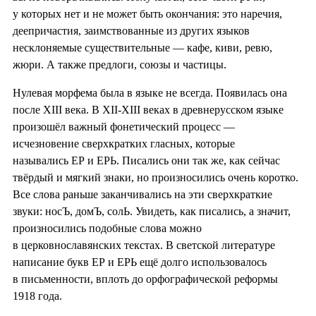
у которых нет и не может быть окончания: это наречия,
деепричастия, заимствованные из других языков
несклоняемые существительные — кафе, киви, ревю,
жюри. А также предлоги, союзы и частицы.
Нулевая морфема была в языке не всегда. Появилась она
после XIII века. В XII-XIII веках в древнерусском языке
произошёл важный фонетический процесс —
исчезновение сверхкратких гласных, которые
назывались ЕР и ЕРЬ. Писались они так же, как сейчас
твёрдый и мягкий знаки, но произносились очень коротко.
Все слова раньше заканчивались на эти сверхкраткие
звуки: носЪ, домЪ, солЬ. Увидеть, как писались, а значит,
произносились подобные слова можно
в церковнославянских текстах. В светской литературе
написание букв ЕР и ЕРЬ ещё долго использовалось
в письменности, вплоть до орфографической реформы
1918 года.