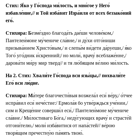
Стих: Я́ко у Го́спода ми́лость, и мно́гое у Него́
избавле́ние,// и Той изба́вит Изра́иля от всех беззако́ний
его́.
Стихира: Б
езме́здно благода́ть дае́ши челове́ком,/
Пантелеи́моне му́чениче сла́вне,/ и ду́хи отго́ниши
призыва́нием Христо́вым,/ и слепы́м ви́дети да́руеши,/ я́ко
Того́ уго́дник и́скренний;/ но моли́, врачу́ всеблаже́нне,/
дарова́ти ми́ру мир тверд// и тя лю́бящим ве́лию ми́лость.
На 2. Стих: Хвали́те Го́спода вси язы́цы,// похвали́те
Его́ вси лю́дие.
Стихира: М
а́тере благочести́выя возжела́л еси́ ве́ру,/ о́тчее
испра́вил еси́ нече́стие:/ Ермола́я бо утве́рждься уче́нии,/
сим и Креще́ние соверши́л еси́,/ Пантелеи́моне му́чениче
сла́вне./ Ми́лостиваго Бо́га,/ неду́гующих врачу́ и страсте́й
отгони́телю,/ моли́ изба́витися от напа́стей// ве́рою
творя́щим пречестну́ю па́мять твою́.