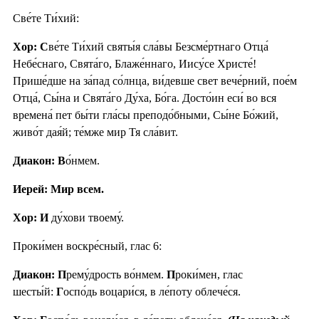
Све́те Ти́хий:
Хор: С
ве́те Ти́хий святы́я сла́вы Безсме́ртнаго Отца́
Небе́снаго, Свята́го, Блаже́ннаго, Иису́се Христе́!
Прише́дше на за́пад со́лнца, ви́девше свет вече́рний, пое́м
Отца́, Сы́на и Свята́го Ду́ха, Бо́га. Досто́ин еси́ во вся
времена́ пет бы́ти гла́сы преподо́бными, Сы́не Бо́жий,
живо́т дая́й; те́мже мир Тя сла́вит.
Диакон: В
о́нмем.
Иерей: Мир всем.
Хор: И
ду́хови твоему́.
Проки́мен воскре́сный, глас 6:
Диакон: П
рему́дрость во́нмем.
П
роки́мен, глас
шесты́й:
Г
оспо́дь воцари́ся, в ле́поту облече́ся.