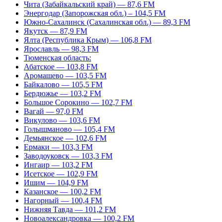
Чита (Забайкальский край) — 87,6 FM
Энергодар (Запорожская обл.) – 104,5 FM
Южно-Сахалинск (Сахалинская обл.) — 89,3 FM
Якутск — 87,9 FM
Ялта (Республика Крым) — 106,8 FM
Ярославль — 98,3 FM
Тюменская область:
Абатское — 103,8 FM
Аромашево — 103,5 FM
Байкалово — 105,5 FM
Бердюжье — 103,2 FM
Большое Сорокино — 102,7 FM
Вагай — 97,0 FM
Викулово — 103,6 FM
Голышманово — 105,4 FM
Демьянское — 102,6 FM
Ермаки — 103,3 FM
Заводоуковск — 103,3 FM
Ингаир — 103,2 FM
Исетское — 102,9 FM
Ишим — 104,9 FM
Казанское — 100,2 FM
Нагорный — 100,4 FM
Нижняя Тавда — 101,2 FM
Новоалександровка — 100,2 FM