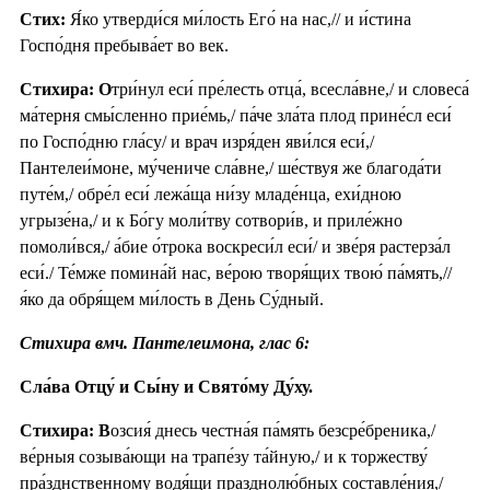
Стих:
Я́ко утверди́ся ми́лость Его́ на нас,// и и́стина
Госпо́дня пребыва́ет во век.
Стихира: О
три́нул еси́ пре́лесть отца́, всесла́вне,/ и словеса́
ма́терня смы́сленно прие́мь,/ па́че зла́та плод прине́сл еси́
по Госпо́дню гла́су/ и врач изря́ден яви́лся еси́,/
Пантелеи́моне, му́чениче сла́вне,/ ше́ствуя же благода́ти
путе́м,/ обре́л еси́ лежа́ща ни́зу младе́нца, ехи́дною
угрызе́на,/ и к Бо́гу моли́тву сотвори́в, и приле́жно
помоли́вся,/ а́бие о́трока воскреси́л еси́/ и зве́ря растерза́л
еси́./ Те́мже помина́й нас, ве́рою творя́щих твою́ па́мять,//
я́ко да обря́щем ми́лость в День Су́дный.
Стихира вмч. Пантелеимона, глас 6:
Сла́ва Отцу́ и Сы́ну и Свято́му Ду́ху.
Стихира: В
озсия́ днесь честна́я па́мять безсре́бреника,/
ве́рныя созыва́ющи на трапе́зу та́йную,/ и к торжеству́
пра́зднственному водя́щи празднолю́бных составле́ния,/