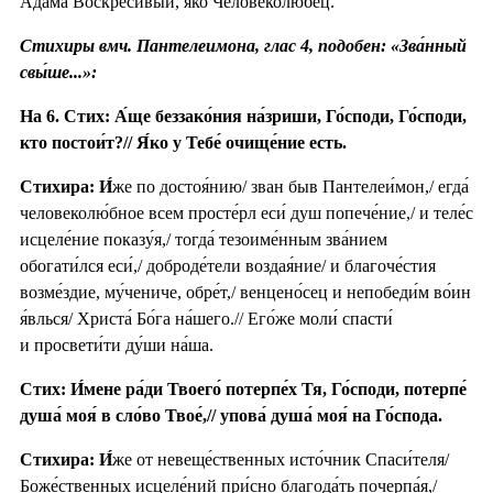
Ада́ма Воскреси́вый, я́ко Человеколю́бец.
Стихиры вмч. Пантелеимона, глас 4, подобен: «Зва́нный
свы́ше...»:
На 6. Стих: А́ще беззако́ния на́зриши, Го́споди, Го́споди,
кто постои́т?// Я́ко у Тебе́ очище́ние есть.
Стихира:
И́
же по достоя́нию/ зван быв Пантелеи́мон,/ егда́
человеколю́бное всем просте́рл еси́ душ попече́ние,/ и теле́с
исцеле́ние показу́я,/ тогда́ тезоиме́нным зва́нием
обогати́лся еси́,/ доброде́тели воздая́ние/ и благоче́стия
возме́здие, му́чениче, обре́т,/ венцено́сец и непобеди́м во́ин
я́влься/ Христа́ Бо́га на́шего.// Его́же моли́ спасти́
и просвети́ти ду́ши на́ша.
Стих: И́мене ра́ди Твоего́ потерпе́х Тя, Го́споди, потерпе́
душа́ моя́ в сло́во Твое́,// упова́ душа́ моя́ на Го́спода.
Стихира:
И́
же от невеще́ственных исто́чник Спаси́теля/
Боже́ственных исцеле́ний при́сно благода́ть почерпа́я,/