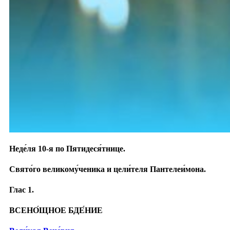
Неде́ля 10-я по Пятидеся́тнице.
Свято́го великому́ченика и цели́теля Пантелеи́мона.
Глас 1.
ВСЕНО́ЩНОЕ БДЕ́НИЕ