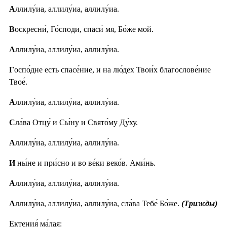
А
ллилу́иа, аллилу́иа, аллилу́иа.
В
оскресни́, Го́споди, спаси́ мя, Бо́же мой.
А
ллилу́иа, аллилу́иа, аллилу́иа.
Г
оспо́дне есть спасе́ние, и на лю́дех Твои́х благослове́ние
Твое́.
А
ллилу́иа, аллилу́иа, аллилу́иа.
С
ла́ва Отцу́ и Сы́ну и Свято́му Ду́ху.
А
ллилу́иа, аллилу́иа, аллилу́иа.
И
ны́не и при́сно и во ве́ки веко́в. Ами́нь.
А
ллилу́иа, аллилу́иа, аллилу́иа.
А
ллилу́иа, аллилу́иа, аллилу́иа, сла́ва Тебе́ Бо́же.
(Трижды)
Ектения́ ма́лая: