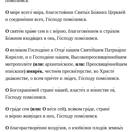
помо́лимся.
О
ми́ре всего́ ми́ра, благостоя́нии Святы́х Бо́жиих Церкве́й
и соедине́нии всех, Го́споду помо́лимся.
О
святе́м хра́ме сем и с ве́рою, благогове́нием и стра́хом
Бо́жиим входя́щих в онь, Го́споду помо́лимся.
О
вели́ком Господи́не и Отце́ на́шем Святе́йшем Патриа́рхе
Кири́лле, и о Господи́не на́шем, Высокопреосвяще́ннейшем
митрополи́те
(или:
архиепи́скопе,
или:
Преосвяще́ннейшем
епи́скопе
) имяре́к
, честне́м пресви́терстве, во Христе́
диа́констве, о всем при́чте и лю́дех, Го́споду помо́лимся.
О
Богохрани́мей стране́ на́шей, власте́х и во́инстве ея́,
Го́споду помо́лимся.
О
гра́де сем
(или: О
ве́си сей
)
, вся́ком гра́де, стране́
и ве́рою живу́щих в них, Го́споду помо́лимся.
О
благорастворе́нии возду́хов, о изоби́лии плодо́в земны́х