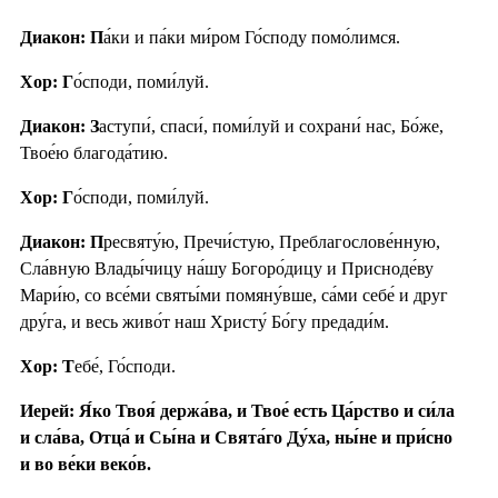
Диакон: П
а́ки и па́ки ми́ром Го́споду помо́лимся.
Хор: Г
о́споди, поми́луй.
Диакон: З
аступи́, спаси́, поми́луй и сохрани́ нас, Бо́же,
Твое́ю благода́тию.
Хор: Г
о́споди, поми́луй.
Диакон: П
ресвяту́ю, Пречи́стую, Преблагослове́нную,
Сла́вную Влады́чицу на́шу Богоро́дицу и Присноде́ву
Мари́ю, со все́ми святы́ми помяну́вше, са́ми себе́ и друг
дру́га, и весь живо́т наш Христу́ Бо́гу предади́м.
Хор: Т
ебе́, Го́споди.
Иерей: Я́ко Твоя́ держа́ва, и Твое́ есть Ца́рство и си́ла
и сла́ва, Отца́ и Сы́на и Свята́го Ду́ха, ны́не и при́сно
и во ве́ки веко́в.