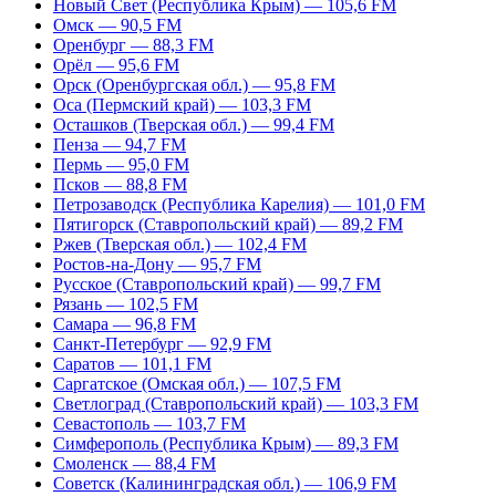
Новый Свет (Республика Крым) — 105,6 FM
Омск — 90,5 FM
Оренбург — 88,3 FM
Орёл — 95,6 FM
Орск (Оренбургская обл.) — 95,8 FM
Оса (Пермский край) — 103,3 FM
Осташков (Тверская обл.) — 99,4 FM
Пенза — 94,7 FM
Пермь — 95,0 FM
Псков — 88,8 FM
Петрозаводск (Республика Карелия) — 101,0 FM
Пятигорск (Ставропольский край) — 89,2 FM
Ржев (Тверская обл.) — 102,4 FM
Ростов-на-Дону — 95,7 FM
Русское (Ставропольский край) — 99,7 FM
Рязань — 102,5 FM
Самара — 96,8 FM
Санкт-Петербург — 92,9 FM
Саратов — 101,1 FM
Саргатское (Омская обл.) — 107,5 FM
Светлоград (Ставропольский край) — 103,3 FM
Севастополь — 103,7 FM
Симферополь (Республика Крым) — 89,3 FM
Смоленск — 88,4 FM
Советск (Калининградская обл.) — 106,9 FM