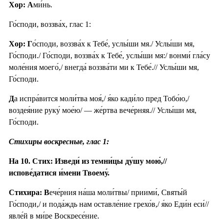
Хор: А
ми́нь.
Го́споди, воззва́х, глас 1:
Хор: Г
о́споди, воззва́х к Тебе́, услы́ши мя./ Услы́ши мя,
Го́споди./ Го́споди, воззва́х к Тебе́, услы́ши мя:/ вонми́ гла́су
моле́ния моего́,/ внегда́ воззва́ти ми к Тебе́.// Услы́ши мя,
Го́споди.
Д
а испра́вится моли́тва моя́,/ я́ко кади́ло пред Тобо́ю,/
воздея́ние руку́ мое́ю/ — же́ртва вече́рняя.// Услы́ши мя,
Го́споди.
Стихиры воскресные, глас 1:
На 10. Стих: Изведи́ из темни́цы ду́шу мою́,//
испове́датися и́мени Твоему́.
Стихира: В
ече́рния на́ша моли́твы/ приими́, Святы́й
Го́споди,/ и пода́ждь нам оставле́ние грехо́в,/ я́ко Еди́н еси́//
явле́й в ми́ре Воскресе́ние.