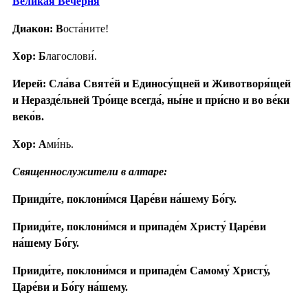
Вели́кая Вече́рня
Диакон: В
оста́ните!
Хор: Б
лагослови́.
Иерей: Сла́ва Святе́й и Единосу́щней и Животворя́щей
и Неразде́льней Тро́ице всегда́, ны́не и при́сно и во ве́ки
веко́в.
Хор: А
ми́нь.
Священнослужители в алтаре:
Прииди́те, поклони́мся Царе́ви на́шему Бо́гу.
Прииди́те, поклони́мся и припаде́м Христу́ Царе́ви
на́шему Бо́гу.
Прииди́те, поклони́мся и припаде́м Самому́ Христу́,
Царе́ви и Бо́гу на́шему.