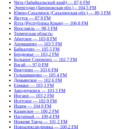
Чита (Забайкальский край) — 87,6 FM
Энергодар (Запорожская обл.) – 104,5 FM
Южно-Сахалинск (Сахалинская обл.) — 89,3 FM
Якутск — 87,9 FM
Ялта (Республика Крым) — 106,8 FM
Ярославль — 98,3 FM
Тюменская область:
Абатское — 103,8 FM
Аромашево — 103,5 FM
Байкалово — 105,5 FM
Бердюжье — 103,2 FM
Большое Сорокино — 102,7 FM
Вагай — 97,0 FM
Викулово — 103,6 FM
Голышманово — 105,4 FM
Демьянское — 102,6 FM
Ермаки — 103,3 FM
Заводоуковск — 103,3 FM
Ингаир — 103,2 FM
Исетское — 102,9 FM
Ишим — 104,9 FM
Казанское — 100,2 FM
Нагорный — 100,4 FM
Нижняя Тавда — 101,2 FM
Новоалександровка — 100,2 FM