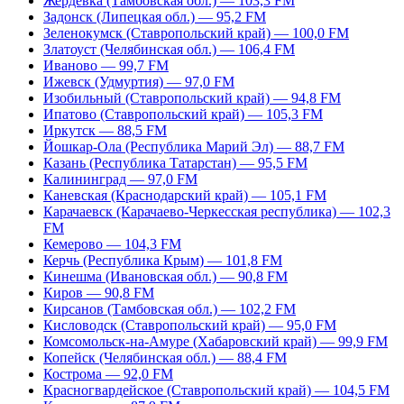
Жердевка (Тамбовская обл.) — 103,3 FM
Задонск (Липецкая обл.) — 95,2 FM
Зеленокумск (Ставропольский край) — 100,0 FM
Златоуст (Челябинская обл.) — 106,4 FM
Иваново — 99,7 FM
Ижевск (Удмуртия) — 97,0 FM
Изобильный (Ставропольский край) — 94,8 FM
Ипатово (Ставропольский край) — 105,3 FM
Иркутск — 88,5 FM
Йошкар-Ола (Республика Марий Эл) — 88,7 FM
Казань (Республика Татарстан) — 95,5 FM
Калининград — 97,0 FM
Каневская (Краснодарский край) — 105,1 FM
Карачаевск (Карачаево-Черкесская республика) — 102,3
FM
Кемерово — 104,3 FM
Керчь (Республика Крым) — 101,8 FM
Кинешма (Ивановская обл.) — 90,8 FM
Киров — 90,8 FM
Кирсанов (Тамбовская обл.) — 102,2 FM
Кисловодск (Ставропольский край) — 95,0 FM
Комсомольск-на-Амуре (Хабаровский край) — 99,9 FM
Копейск (Челябинская обл.) — 88,4 FM
Кострома — 92,0 FM
Красногвардейское (Ставропольский край) — 104,5 FM