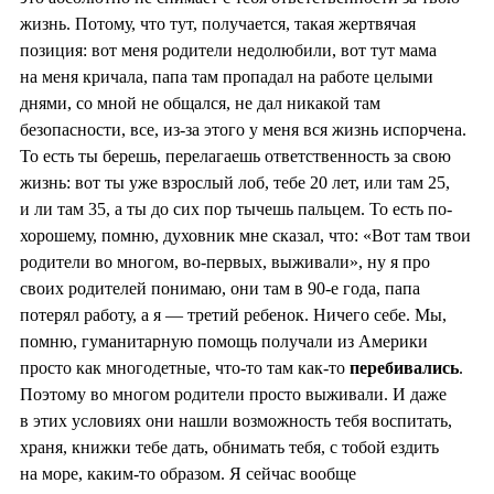
жизнь. Потому, что тут, получается, такая жертвячая
позиция: вот меня родители недолюбили, вот тут мама
на меня кричала, папа там пропадал на работе целыми
днями, со мной не общался, не дал никакой там
безопасности, все, из-за этого у меня вся жизнь испорчена.
То есть ты берешь, перелагаешь ответственность за свою
жизнь: вот ты уже взрослый лоб, тебе 20 лет, или там 25,
и ли там 35, а ты до сих пор тычешь пальцем. То есть по-
хорошему, помню, духовник мне сказал, что: «Вот там твои
родители во многом, во-первых, выживали», ну я про
своих родителей понимаю, они там в 90-е года, папа
потерял работу, а я — третий ребенок. Ничего себе. Мы,
помню, гуманитарную помощь получали из Америки
просто как многодетные, что-то там как-то
перебивались
.
Поэтому во многом родители просто выживали. И даже
в этих условиях они нашли возможность тебя воспитать,
храня, книжки тебе дать, обнимать тебя, с тобой ездить
на море, каким-то образом. Я сейчас вообще