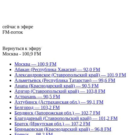
сейчас в эфире
FM-поток
Вернуться к эфиру
Москва - 100,9 FM
Москва — 100,9 FM
Абакан (Республика Хакасия) — 92,0 FM
Александровское (Ставропольский край) — 101,9 FM
Альметьевск (Республика Татарстан) — 99,6 FM
Анапа (Краснодарский край) — 90,5 FM
Арзгир (Ставропольский край) — 103,8 FM
Астрахань — 90,5 FM
Ахтубинск (Астраханская обл.) — 99,1 FM
Белгород — 103,2 FM
Бердянск (Запорожская обл.) — 102,7 FM
Благодарный (Ставропольский край) — 101,2 FM
Братск (Иркутская обл.) — 107,2 FM
Бриньковская (Краснодарский край) – 96,8 FM
Брянск — 98,2 FM