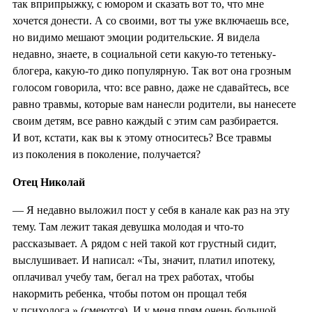
так вприпрыжку, с юмором и сказать вот то, что мне
хочется донести. А со своими, вот ты уже включаешь все,
но видимо мешают эмоции родительские. Я видела
недавно, знаете, в социальной сети какую-то тетеньку-
блогера, какую-то дико популярную. Так вот она грозным
голосом говорила, что: все равно, даже не сдавайтесь, все
равно травмы, которые вам нанесли родители, вы нанесете
своим детям, все равно каждый с этим сам разбирается.
И вот, кстати, как вы к этому относитесь? Все травмы
из поколения в поколение, получается?
Отец Николай
— Я недавно выложил пост у себя в канале как раз на эту
тему. Там лежит такая девушка молодая и что-то
рассказывает. А рядом с ней такой кот грустный сидит,
выслушивает. И написал: «Ты, значит, платил ипотеку,
оплачивал учебу там, бегал на трех работах, чтобы
накормить ребенка, чтобы потом он прощал тебя
у психолога.» (смеются). И у меня прям очень большой