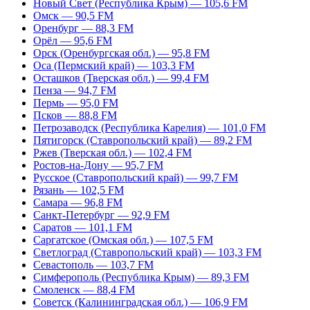
Новый Свет (Республика Крым) — 105,6 FM
Омск — 90,5 FM
Оренбург — 88,3 FM
Орёл — 95,6 FM
Орск (Оренбургская обл.) — 95,8 FM
Оса (Пермский край) — 103,3 FM
Осташков (Тверская обл.) — 99,4 FM
Пенза — 94,7 FM
Пермь — 95,0 FM
Псков — 88,8 FM
Петрозаводск (Республика Карелия) — 101,0 FM
Пятигорск (Ставропольский край) — 89,2 FM
Ржев (Тверская обл.) — 102,4 FM
Ростов-на-Дону — 95,7 FM
Русское (Ставропольский край) — 99,7 FM
Рязань — 102,5 FM
Самара — 96,8 FM
Санкт-Петербург — 92,9 FM
Саратов — 101,1 FM
Саргатское (Омская обл.) — 107,5 FM
Светлоград (Ставропольский край) — 103,3 FM
Севастополь — 103,7 FM
Симферополь (Республика Крым) — 89,3 FM
Смоленск — 88,4 FM
Советск (Калининградская обл.) — 106,9 FM