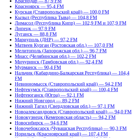
Краснодар — 87,9 FM
Красноярск — 95,4 FM
Курская (Ставропольский край) — 100,0 FM
Кызыл (Республика Тыва) — 104,8 FM
Лимасол (Республика Кипр) — 102,9 FM и 107,9 FM
Липецк — 97,9 FM
Луганск — 88,8 FM
Мариуполь (ДНР) — 97,2 FM
Матвеев Курган (Ростовская обл.) — 107,0 FM
Мелитополь (Запорожская обл.) — 96,7 FM
Миасс (Челябинская обл.) — 102,2 FM
Мичуринск (Тамбовская обл.) — 92,4 FM
Мурманск — 90,4 FM
Нальчик (Кабардино-Балкарская Республика) — 104,4
FM
Невинномысск (Ставропольский край) — 94,2 FM
Нефтекумск (Ставропольский край) — 100,4 FM
Нефтеюганск (Югра) — 92,1 FM
Нижний Новгород — 89,2 FM
Нижний Тагил (Свердловская обл.) — 97,1 FM
Новоалександровск (Ставропольский край) — 94,0 FM
Новокузнецк (Кемеровская область) — 94,2 FM
Новосибирск — 94,6 FM
Новочебоксарск (Чувашская Республика) — 90,3 FM
Норильск (Красноярский край) — 107,4 FM