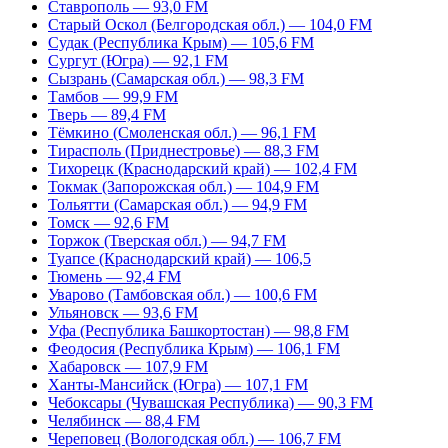
Ставрополь — 93,0 FM
Старый Оскол (Белгородская обл.) — 104,0 FM
Судак (Республика Крым) — 105,6 FM
Сургут (Югра) — 92,1 FM
Сызрань (Самарская обл.) — 98,3 FM
Тамбов — 99,9 FM
Тверь — 89,4 FM
Тёмкино (Смоленская обл.) — 96,1 FM
Тирасполь (Приднестровье) — 88,3 FM
Тихорецк (Краснодарский край) — 102,4 FM
Токмак (Запорожская обл.) — 104,9 FM
Тольятти (Самарская обл.) — 94,9 FM
Томск — 92,6 FM
Торжок (Тверская обл.) — 94,7 FM
Туапсе (Краснодарский край) — 106,5
Тюмень — 92,4 FM
Уварово (Тамбовская обл.) — 100,6 FM
Ульяновск — 93,6 FM
Уфа (Республика Башкортостан) — 98,8 FM
Феодосия (Республика Крым) — 106,1 FM
Хабаровск — 107,9 FM
Ханты-Мансийск (Югра) — 107,1 FM
Чебоксары (Чувашская Республика) — 90,3 FM
Челябинск — 88,4 FM
Череповец (Вологодская обл.) — 106,7 FM