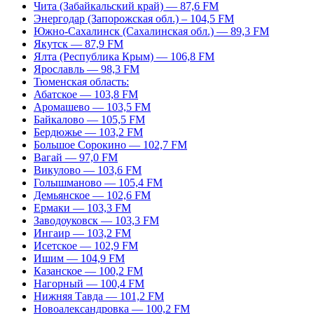
Чита (Забайкальский край) — 87,6 FM
Энергодар (Запорожская обл.) – 104,5 FM
Южно-Сахалинск (Сахалинская обл.) — 89,3 FM
Якутск — 87,9 FM
Ялта (Республика Крым) — 106,8 FM
Ярославль — 98,3 FM
Тюменская область:
Абатское — 103,8 FM
Аромашево — 103,5 FM
Байкалово — 105,5 FM
Бердюжье — 103,2 FM
Большое Сорокино — 102,7 FM
Вагай — 97,0 FM
Викулово — 103,6 FM
Голышманово — 105,4 FM
Демьянское — 102,6 FM
Ермаки — 103,3 FM
Заводоуковск — 103,3 FM
Ингаир — 103,2 FM
Исетское — 102,9 FM
Ишим — 104,9 FM
Казанское — 100,2 FM
Нагорный — 100,4 FM
Нижняя Тавда — 101,2 FM
Новоалександровка — 100,2 FM