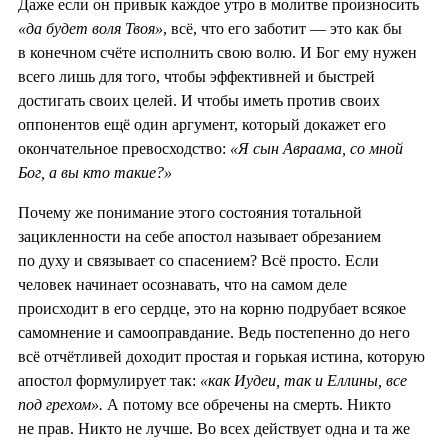
Даже если он привык каждое утро в молитве произносить
«да будет воля Твоя»
, всё, что его заботит — это как бы
в конечном счёте исполнить свою волю. И Бог ему нужен
всего лишь для того, чтобы эффективней и быстрей
достигать своих целей. И чтобы иметь против своих
оппонентов ещё один аргумент, который докажет его
окончательное превосходство:
«Я сын Авраама, со мной
Бог, а вы кто такие?»
Почему же понимание этого состояния тотальной
зацикленности на себе апостол называет обрезанием
по духу и связывает со спасением? Всё просто. Если
человек начинает осознавать, что на самом деле
происходит в его сердце, это на корню подрубает всякое
самомнение и самооправдание. Ведь постепенно до него
всё отчётливей доходит простая и горькая истина, которую
апостол формулирует так:
«как Иудеи, так и Еллины, все
под грехом».
А потому все обречены на смерть. Никто
не прав. Никто не лучше. Во всех действует одна и та же