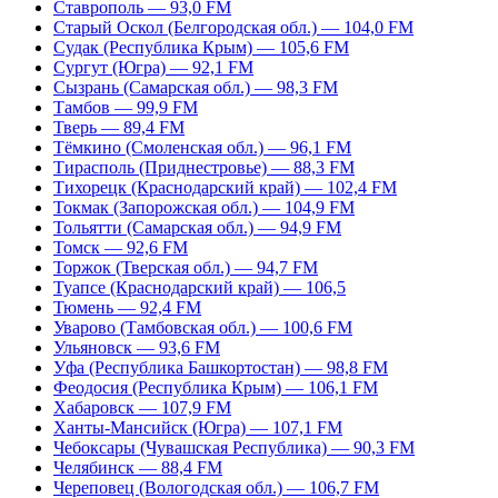
Ставрополь — 93,0 FM
Старый Оскол (Белгородская обл.) — 104,0 FM
Судак (Республика Крым) — 105,6 FM
Сургут (Югра) — 92,1 FM
Сызрань (Самарская обл.) — 98,3 FM
Тамбов — 99,9 FM
Тверь — 89,4 FM
Тёмкино (Смоленская обл.) — 96,1 FM
Тирасполь (Приднестровье) — 88,3 FM
Тихорецк (Краснодарский край) — 102,4 FM
Токмак (Запорожская обл.) — 104,9 FM
Тольятти (Самарская обл.) — 94,9 FM
Томск — 92,6 FM
Торжок (Тверская обл.) — 94,7 FM
Туапсе (Краснодарский край) — 106,5
Тюмень — 92,4 FM
Уварово (Тамбовская обл.) — 100,6 FM
Ульяновск — 93,6 FM
Уфа (Республика Башкортостан) — 98,8 FM
Феодосия (Республика Крым) — 106,1 FM
Хабаровск — 107,9 FM
Ханты-Мансийск (Югра) — 107,1 FM
Чебоксары (Чувашская Республика) — 90,3 FM
Челябинск — 88,4 FM
Череповец (Вологодская обл.) — 106,7 FM