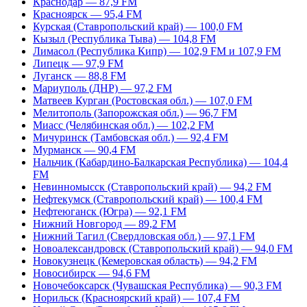
Краснодар — 87,9 FM
Красноярск — 95,4 FM
Курская (Ставропольский край) — 100,0 FM
Кызыл (Республика Тыва) — 104,8 FM
Лимасол (Республика Кипр) — 102,9 FM и 107,9 FM
Липецк — 97,9 FM
Луганск — 88,8 FM
Мариуполь (ДНР) — 97,2 FM
Матвеев Курган (Ростовская обл.) — 107,0 FM
Мелитополь (Запорожская обл.) — 96,7 FM
Миасс (Челябинская обл.) — 102,2 FM
Мичуринск (Тамбовская обл.) — 92,4 FM
Мурманск — 90,4 FM
Нальчик (Кабардино-Балкарская Республика) — 104,4
FM
Невинномысск (Ставропольский край) — 94,2 FM
Нефтекумск (Ставропольский край) — 100,4 FM
Нефтеюганск (Югра) — 92,1 FM
Нижний Новгород — 89,2 FM
Нижний Тагил (Свердловская обл.) — 97,1 FM
Новоалександровск (Ставропольский край) — 94,0 FM
Новокузнецк (Кемеровская область) — 94,2 FM
Новосибирск — 94,6 FM
Новочебоксарск (Чувашская Республика) — 90,3 FM
Норильск (Красноярский край) — 107,4 FM