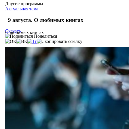
Другие программы
Актуальная тема
9 августа. О любимых книгах
Скачать
О любимых книгах
Поделиться