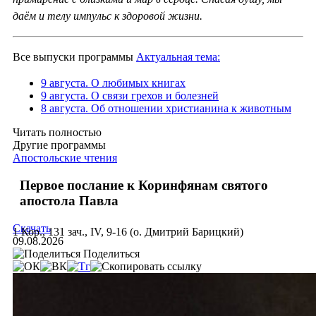
даём и телу импульс к здоровой жизни.
Все выпуски программы
Актуальная тема:
9 августа. О любимых книгах
9 августа. О связи грехов и болезней
8 августа. Об отношении христианина к животным
Читать полностью
Другие программы
Апостольские чтения
Первое послание к Коринфянам святого
апостола Павла
Скачать
1 Кор., 131 зач., IV, 9-16 (о. Дмитрий Барицкий)
09.08.2026
Поделиться