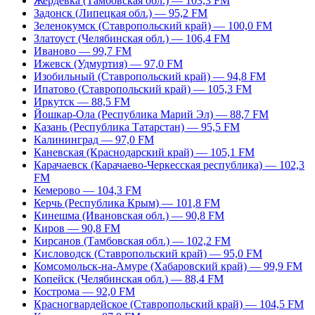
Жердевка (Тамбовская обл.) — 103,3 FM
Задонск (Липецкая обл.) — 95,2 FM
Зеленокумск (Ставропольский край) — 100,0 FM
Златоуст (Челябинская обл.) — 106,4 FM
Иваново — 99,7 FM
Ижевск (Удмуртия) — 97,0 FM
Изобильный (Ставропольский край) — 94,8 FM
Ипатово (Ставропольский край) — 105,3 FM
Иркутск — 88,5 FM
Йошкар-Ола (Республика Марий Эл) — 88,7 FM
Казань (Республика Татарстан) — 95,5 FM
Калининград — 97,0 FM
Каневская (Краснодарский край) — 105,1 FM
Карачаевск (Карачаево-Черкесская республика) — 102,3
FM
Кемерово — 104,3 FM
Керчь (Республика Крым) — 101,8 FM
Кинешма (Ивановская обл.) — 90,8 FM
Киров — 90,8 FM
Кирсанов (Тамбовская обл.) — 102,2 FM
Кисловодск (Ставропольский край) — 95,0 FM
Комсомольск-на-Амуре (Хабаровский край) — 99,9 FM
Копейск (Челябинская обл.) — 88,4 FM
Кострома — 92,0 FM
Красногвардейское (Ставропольский край) — 104,5 FM