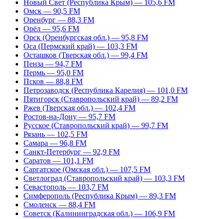
Новый Свет (Республика Крым) — 105,6 FM
Омск — 90,5 FM
Оренбург — 88,3 FM
Орёл — 95,6 FM
Орск (Оренбургская обл.) — 95,8 FM
Оса (Пермский край) — 103,3 FM
Осташков (Тверская обл.) — 99,4 FM
Пенза — 94,7 FM
Пермь — 95,0 FM
Псков — 88,8 FM
Петрозаводск (Республика Карелия) — 101,0 FM
Пятигорск (Ставропольский край) — 89,2 FM
Ржев (Тверская обл.) — 102,4 FM
Ростов-на-Дону — 95,7 FM
Русское (Ставропольский край) — 99,7 FM
Рязань — 102,5 FM
Самара — 96,8 FM
Санкт-Петербург — 92,9 FM
Саратов — 101,1 FM
Саргатское (Омская обл.) — 107,5 FM
Светлоград (Ставропольский край) — 103,3 FM
Севастополь — 103,7 FM
Симферополь (Республика Крым) — 89,3 FM
Смоленск — 88,4 FM
Советск (Калининградская обл.) — 106,9 FM