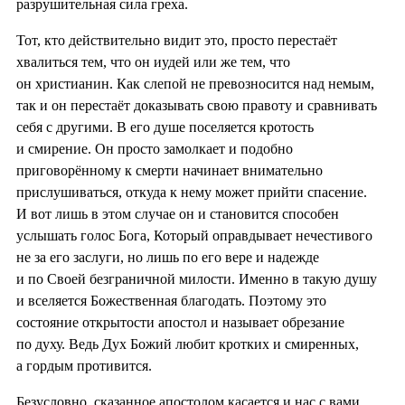
разрушительная сила греха.
Тот, кто действительно видит это, просто перестаёт
хвалиться тем, что он иудей или же тем, что
он христианин. Как слепой не превозносится над немым,
так и он перестаёт доказывать свою правоту и сравнивать
себя с другими. В его душе поселяется кротость
и смирение. Он просто замолкает и подобно
приговорённому к смерти начинает внимательно
прислушиваться, откуда к нему может прийти спасение.
И вот лишь в этом случае он и становится способен
услышать голос Бога, Который оправдывает нечестивого
не за его заслуги, но лишь по его вере и надежде
и по Своей безграничной милости. Именно в такую душу
и вселяется Божественная благодать. Поэтому это
состояние открытости апостол и называет обрезание
по духу. Ведь Дух Божий любит кротких и смиренных,
а гордым противится.
Безусловно, сказанное апостолом касается и нас с вами.