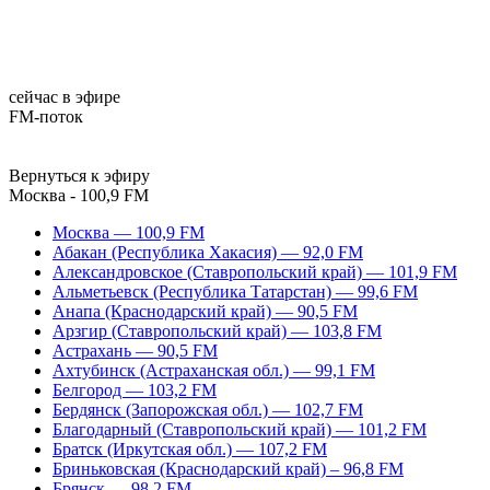
сейчас в эфире
FM-поток
Вернуться к эфиру
Москва - 100,9 FM
Москва — 100,9 FM
Абакан (Республика Хакасия) — 92,0 FM
Александровское (Ставропольский край) — 101,9 FM
Альметьевск (Республика Татарстан) — 99,6 FM
Анапа (Краснодарский край) — 90,5 FM
Арзгир (Ставропольский край) — 103,8 FM
Астрахань — 90,5 FM
Ахтубинск (Астраханская обл.) — 99,1 FM
Белгород — 103,2 FM
Бердянск (Запорожская обл.) — 102,7 FM
Благодарный (Ставропольский край) — 101,2 FM
Братск (Иркутская обл.) — 107,2 FM
Бриньковская (Краснодарский край) – 96,8 FM
Брянск — 98,2 FM