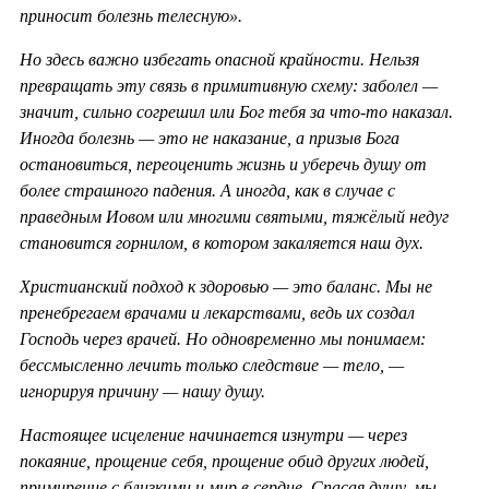
приносит болезнь телесную».
Но здесь важно избегать опасной крайности. Нельзя
превращать эту связь в примитивную схему: заболел —
значит, сильно согрешил или Бог тебя за что-то наказал.
Иногда болезнь — это не наказание, а призыв Бога
остановиться, переоценить жизнь и уберечь душу от
более страшного падения. А иногда, как в случае с
праведным Иовом или многими святыми, тяжёлый недуг
становится горнилом, в котором закаляется наш дух.
Христианский подход к здоровью — это баланс. Мы не
пренебрегаем врачами и лекарствами, ведь их создал
Господь через врачей. Но одновременно мы понимаем:
бессмысленно лечить только следствие — тело, —
игнорируя причину — нашу душу.
Настоящее исцеление начинается изнутри — через
покаяние, прощение себя, прощение обид других людей,
примирение с близкими и мир в сердце. Спасая душу, мы