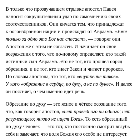
В только что прозвучавшем отрывке апостол Павел
наносит сокрушительный удар по самомнению своих
соотечественников. Они кичатся тем, что принадлежат
к богоизбранной нации и происходят от Авраама.
«Уже
только за одно это Бог нас спасает»,
— говорят они.
Апостол же с этим не согласен. И начинает он свои
возражения с того, что по-новому определяет, кто такой
истинный сын Авраама. Это не тот, кто прошёл обряд
обрезания, и не тот, кто знает Закон и читает пророков.
По словам апостола, это тот, кто
«внутренне таков»
.
У кого
«обрезание в сердце, по духу, а не по букве».
И далее
он поясняет, о чём именно идёт речь.
Обрезание по духу — это ясное и чёткое осознание того,
что, как говорит апостол,
«нет праведного ни одного; нет
разумеющего; никто не ищет Бога».
То есть обрезанный
по духу человек — это тот, кто постоянно смотрит вглубь
себя и замечает, что воля Божия его особо не интересует.