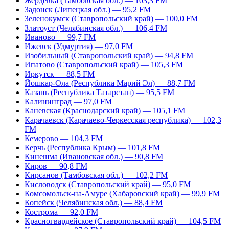
Жердевка (Тамбовская обл.) — 103,3 FM
Задонск (Липецкая обл.) — 95,2 FM
Зеленокумск (Ставропольский край) — 100,0 FM
Златоуст (Челябинская обл.) — 106,4 FM
Иваново — 99,7 FM
Ижевск (Удмуртия) — 97,0 FM
Изобильный (Ставропольский край) — 94,8 FM
Ипатово (Ставропольский край) — 105,3 FM
Иркутск — 88,5 FM
Йошкар-Ола (Республика Марий Эл) — 88,7 FM
Казань (Республика Татарстан) — 95,5 FM
Калининград — 97,0 FM
Каневская (Краснодарский край) — 105,1 FM
Карачаевск (Карачаево-Черкесская республика) — 102,3
FM
Кемерово — 104,3 FM
Керчь (Республика Крым) — 101,8 FM
Кинешма (Ивановская обл.) — 90,8 FM
Киров — 90,8 FM
Кирсанов (Тамбовская обл.) — 102,2 FM
Кисловодск (Ставропольский край) — 95,0 FM
Комсомольск-на-Амуре (Хабаровский край) — 99,9 FM
Копейск (Челябинская обл.) — 88,4 FM
Кострома — 92,0 FM
Красногвардейское (Ставропольский край) — 104,5 FM