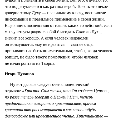
душой и применить в своей жизни. Вот это, я думаю, то,
что подразумевается как раз под верой. То есть это некое
доверие этому Духу — правильному ключу, восприятие
информации и правильное применение в своей жизни.
Еще видеть последствия от наших каких-то действий, если
мы чувствуем рядом с собой благодать Святого Духа,
значит, все хорошо. А если человек недоволен,
он возмущается, ему не нравится — святые отцы
призывают нас быть внимательными, чтобы, когда человек
ропщет, не было такого помрачения, чтобы человек
не начал роптать на Творца.
Игорь Цуканов
— Ну вот дальше следует очень полемический
отрывок:
«Христос Сам сказал, что Он создаст Церковь,
но разве теперь говорят о Церкви? Нет, теперь
предпочитают говорить о христианстве, причем
христианство рассматривается как какое-нибудь
философское или нравственное учение.
Христианство —