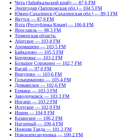
Чита (Забайкальский край) — 87,6 FM
Энергодар (Запорожская обл.) – 104,5 FM
Южно-Сахалинск (Сахалинская обл.) — 89,3 FM
Якутск — 87,9 FM
Ялта (Республика Крым) — 106,8 FM
Ярославль — 98,3 FM
Тюменская область:
Абатское — 103,8 FM
Аромашево — 103,5 FM
Байкалово — 105,5 FM
Бердюжье — 103,2 FM
Большое Сорокино — 102,7 FM
Вагай — 97,0 FM
Викулово — 103,6 FM
Голышманово — 105,4 FM
Демьянское — 102,6 FM
Ермаки — 103,3 FM
Заводоуковск — 103,3 FM
Ингаир — 103,2 FM
Исетское — 102,9 FM
Ишим — 104,9 FM
Казанское — 100,2 FM
Нагорный — 100,4 FM
Нижняя Тавда — 101,2 FM
Новоалександровка — 100,2 FM