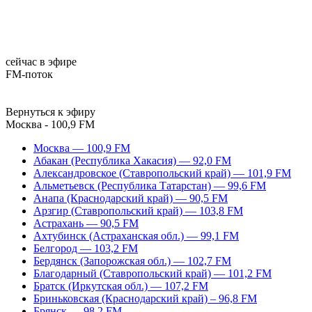
сейчас в эфире
FM-поток
Вернуться к эфиру
Москва - 100,9 FM
Москва — 100,9 FM
Абакан (Республика Хакасия) — 92,0 FM
Александровское (Ставропольский край) — 101,9 FM
Альметьевск (Республика Татарстан) — 99,6 FM
Анапа (Краснодарский край) — 90,5 FM
Арзгир (Ставропольский край) — 103,8 FM
Астрахань — 90,5 FM
Ахтубинск (Астраханская обл.) — 99,1 FM
Белгород — 103,2 FM
Бердянск (Запорожская обл.) — 102,7 FM
Благодарный (Ставропольский край) — 101,2 FM
Братск (Иркутская обл.) — 107,2 FM
Бриньковская (Краснодарский край) – 96,8 FM
Брянск — 98,2 FM