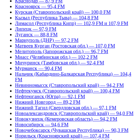
Краснодар — 87,9 FM
Красноярск — 95,4 FM
Курская (Ставропольский край) — 100,0 FM
Кызыл (Республика Тыва) — 104,8 FM
Лимасол (Республика Кипр) — 102,9 FM и 107,9 FM
Липецк — 97,9 FM
Луганск — 88,8 FM
Мариуполь (ДНР) — 97,2 FM
Матвеев Курган (Ростовская обл.) — 107,0 FM
Мелитополь (Запорожская обл.) — 96,7 FM
Миасс (Челябинская обл.) — 102,2 FM
Мичуринск (Тамбовская обл.) — 92,4 FM
Мурманск — 90,4 FM
Нальчик (Кабардино-Балкарская Республика) — 104,4
FM
Невинномысск (Ставропольский край) — 94,2 FM
Нефтекумск (Ставропольский край) — 100,4 FM
Нефтеюганск (Югра) — 92,1 FM
Нижний Новгород — 89,2 FM
Нижний Тагил (Свердловская обл.) — 97,1 FM
Новоалександровск (Ставропольский край) — 94,0 FM
Новокузнецк (Кемеровская область) — 94,2 FM
Новосибирск — 94,6 FM
Новочебоксарск (Чувашская Республика) — 90,3 FM
Норильск (Красноярский край) — 107,4 FM