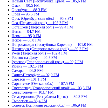
Новый Свет (Республика Крым) — 105,6 FM
Омск — 90,5 FM
Оренбург — 88,3 FM
Орёл — 95,6 FM
Орск (Оренбургская обл.) — 95,8 FM
Оса (Пермский край) — 103,3 FM
Осташков (Тверская обл.) — 99,4 FM
Пенза — 94,7 FM
Пермь — 95,0 FM
Псков — 88,8 FM
Петрозаводск (Республика Карелия) — 101,0 FM
Пятигорск (Ставропольский край) — 89,2 FM
Ржев (Тверская обл.) — 102,4 FM
Ростов-на-Дону — 95,7 FM
Русское (Ставропольский край) — 99,7 FM
Рязань — 102,5 FM
Самара — 96,8 FM
Санкт-Петербург — 92,9 FM
Саратов — 101,1 FM
Саргатское (Омская обл.) — 107,5 FM
Светлоград (Ставропольский край) — 103,3 FM
Севастополь — 103,7 FM
Симферополь (Республика Крым) — 89,3 FM
Смоленск — 88,4 FM
Советск (Калининградская обл.) — 106,9 FM