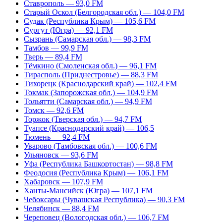
Ставрополь — 93,0 FM
Старый Оскол (Белгородская обл.) — 104,0 FM
Судак (Республика Крым) — 105,6 FM
Сургут (Югра) — 92,1 FM
Сызрань (Самарская обл.) — 98,3 FM
Тамбов — 99,9 FM
Тверь — 89,4 FM
Тёмкино (Смоленская обл.) — 96,1 FM
Тирасполь (Приднестровье) — 88,3 FM
Тихорецк (Краснодарский край) — 102,4 FM
Токмак (Запорожская обл.) — 104,9 FM
Тольятти (Самарская обл.) — 94,9 FM
Томск — 92,6 FM
Торжок (Тверская обл.) — 94,7 FM
Туапсе (Краснодарский край) — 106,5
Тюмень — 92,4 FM
Уварово (Тамбовская обл.) — 100,6 FM
Ульяновск — 93,6 FM
Уфа (Республика Башкортостан) — 98,8 FM
Феодосия (Республика Крым) — 106,1 FM
Хабаровск — 107,9 FM
Ханты-Мансийск (Югра) — 107,1 FM
Чебоксары (Чувашская Республика) — 90,3 FM
Челябинск — 88,4 FM
Череповец (Вологодская обл.) — 106,7 FM