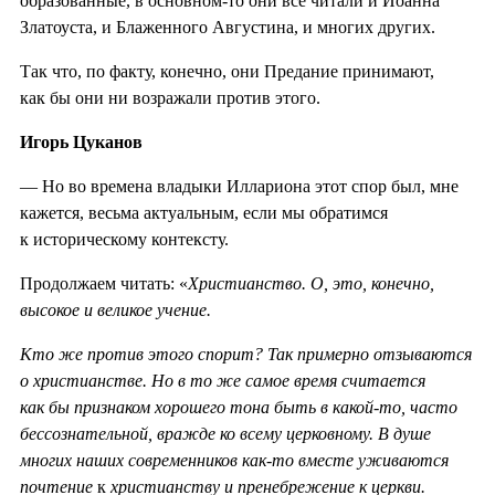
образованные, в основном-то они все читали и Иоанна
Златоуста, и Блаженного Августина, и многих других.
Так что, по факту, конечно, они Предание принимают,
как бы они ни возражали против этого.
Игорь Цуканов
— Но во времена владыки Иллариона этот спор был, мне
кажется, весьма актуальным, если мы обратимся
к историческому контексту.
Продолжаем читать: «
Христианство. О, это, конечно,
высокое и великое учение.
Кто же против этого спорит? Так примерно отзываются
о христианстве. Но в то же самое время считается
как бы признаком хорошего тона быть в какой-то, часто
бессознательной, вражде ко всему церковному. В душе
многих наших современников как-то вместе уживаются
почтение
к
христианству и пренебрежение к церкви.