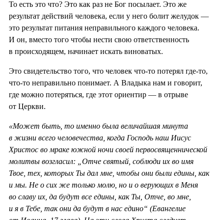
То есть это что? Это как раз не Бог посылает. Это же
результат действий человека, если у него болит желудок —
это результат питания неправильного каждого человека.
И он, вместо того чтобы нести свою ответственность
в происходящем, начинает искать виноватых.
Это свидетельство того, что человек что-то потерял где-то,
что-то неправильно понимает. А Владыка нам и говорит,
где можно потеряться, где этот ориентир — в отрыве
от Церкви.
«Может быть, то именно была величайшая минута
в жизни всего человечества, когда Господь наш Иисус
Христос во мраке южной ночи своей первосвященнической
молитвы возгласил: „Отче святый, соблюди их во имя
Твое, тех, которых Ты дал мне, чтобы они были едины, как
и мы. Не о сих же только молю, но и о верующих в Меня
во славу их, да будут все едины, как Ты, Отче, во мне,
и я в Тебе, так они да будут в нас едино“ (Евангелие