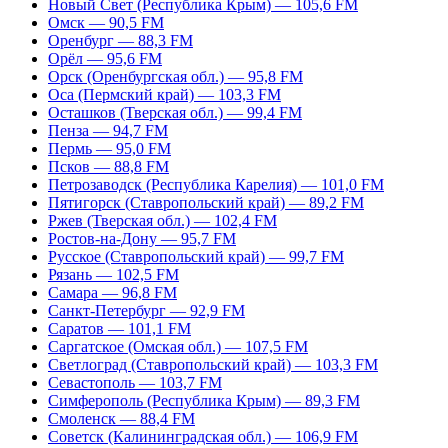
Новый Свет (Республика Крым) — 105,6 FM
Омск — 90,5 FM
Оренбург — 88,3 FM
Орёл — 95,6 FM
Орск (Оренбургская обл.) — 95,8 FM
Оса (Пермский край) — 103,3 FM
Осташков (Тверская обл.) — 99,4 FM
Пенза — 94,7 FM
Пермь — 95,0 FM
Псков — 88,8 FM
Петрозаводск (Республика Карелия) — 101,0 FM
Пятигорск (Ставропольский край) — 89,2 FM
Ржев (Тверская обл.) — 102,4 FM
Ростов-на-Дону — 95,7 FM
Русское (Ставропольский край) — 99,7 FM
Рязань — 102,5 FM
Самара — 96,8 FM
Санкт-Петербург — 92,9 FM
Саратов — 101,1 FM
Саргатское (Омская обл.) — 107,5 FM
Светлоград (Ставропольский край) — 103,3 FM
Севастополь — 103,7 FM
Симферополь (Республика Крым) — 89,3 FM
Смоленск — 88,4 FM
Советск (Калининградская обл.) — 106,9 FM