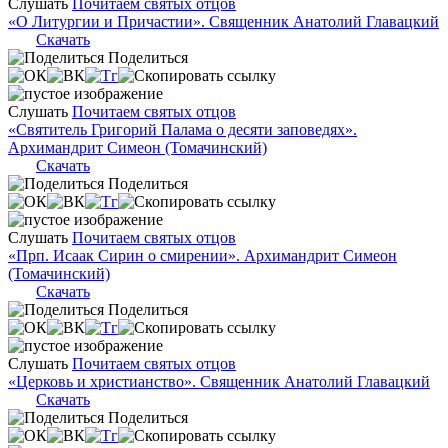
Слушать
Почитаем святых отцов
«О Литургии и Причастии». Священник Анатолий Главацкий
Скачать
Поделиться
Слушать
Почитаем святых отцов
«Святитель Григорий Палама о десяти заповедях».
Архимандрит Симеон (Томачинский)
Скачать
Поделиться
Слушать
Почитаем святых отцов
«Прп. Исаак Сирин о смирении». Архимандрит Симеон
(Томачинский)
Скачать
Поделиться
Слушать
Почитаем святых отцов
«Церковь и христианство». Священник Анатолий Главацкий
Скачать
Поделиться