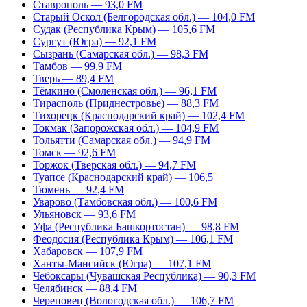
Ставрополь — 93,0 FM
Старый Оскол (Белгородская обл.) — 104,0 FM
Судак (Республика Крым) — 105,6 FM
Сургут (Югра) — 92,1 FM
Сызрань (Самарская обл.) — 98,3 FM
Тамбов — 99,9 FM
Тверь — 89,4 FM
Тёмкино (Смоленская обл.) — 96,1 FM
Тирасполь (Приднестровье) — 88,3 FM
Тихорецк (Краснодарский край) — 102,4 FM
Токмак (Запорожская обл.) — 104,9 FM
Тольятти (Самарская обл.) — 94,9 FM
Томск — 92,6 FM
Торжок (Тверская обл.) — 94,7 FM
Туапсе (Краснодарский край) — 106,5
Тюмень — 92,4 FM
Уварово (Тамбовская обл.) — 100,6 FM
Ульяновск — 93,6 FM
Уфа (Республика Башкортостан) — 98,8 FM
Феодосия (Республика Крым) — 106,1 FM
Хабаровск — 107,9 FM
Ханты-Мансийск (Югра) — 107,1 FM
Чебоксары (Чувашская Республика) — 90,3 FM
Челябинск — 88,4 FM
Череповец (Вологодская обл.) — 106,7 FM