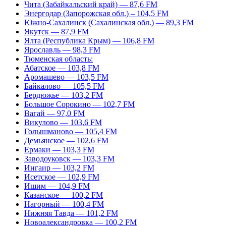
Чита (Забайкальский край) — 87,6 FM
Энергодар (Запорожская обл.) – 104,5 FM
Южно-Сахалинск (Сахалинская обл.) — 89,3 FM
Якутск — 87,9 FM
Ялта (Республика Крым) — 106,8 FM
Ярославль — 98,3 FM
Тюменская область:
Абатское — 103,8 FM
Аромашево — 103,5 FM
Байкалово — 105,5 FM
Бердюжье — 103,2 FM
Большое Сорокино — 102,7 FM
Вагай — 97,0 FM
Викулово — 103,6 FM
Голышманово — 105,4 FM
Демьянское — 102,6 FM
Ермаки — 103,3 FM
Заводоуковск — 103,3 FM
Ингаир — 103,2 FM
Исетское — 102,9 FM
Ишим — 104,9 FM
Казанское — 100,2 FM
Нагорный — 100,4 FM
Нижняя Тавда — 101,2 FM
Новоалександровка — 100,2 FM