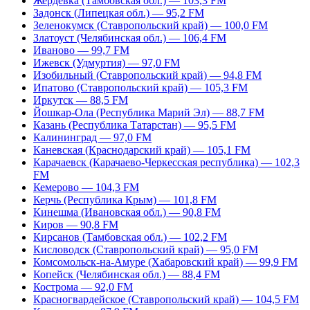
Жердевка (Тамбовская обл.) — 103,3 FM
Задонск (Липецкая обл.) — 95,2 FM
Зеленокумск (Ставропольский край) — 100,0 FM
Златоуст (Челябинская обл.) — 106,4 FM
Иваново — 99,7 FM
Ижевск (Удмуртия) — 97,0 FM
Изобильный (Ставропольский край) — 94,8 FM
Ипатово (Ставропольский край) — 105,3 FM
Иркутск — 88,5 FM
Йошкар-Ола (Республика Марий Эл) — 88,7 FM
Казань (Республика Татарстан) — 95,5 FM
Калининград — 97,0 FM
Каневская (Краснодарский край) — 105,1 FM
Карачаевск (Карачаево-Черкесская республика) — 102,3
FM
Кемерово — 104,3 FM
Керчь (Республика Крым) — 101,8 FM
Кинешма (Ивановская обл.) — 90,8 FM
Киров — 90,8 FM
Кирсанов (Тамбовская обл.) — 102,2 FM
Кисловодск (Ставропольский край) — 95,0 FM
Комсомольск-на-Амуре (Хабаровский край) — 99,9 FM
Копейск (Челябинская обл.) — 88,4 FM
Кострома — 92,0 FM
Красногвардейское (Ставропольский край) — 104,5 FM