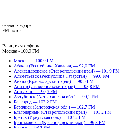
сейчас в эфире
FM-поток
Вернуться к эфиру
Москва - 100,9 FM
Москва — 100,9 FM
Абакан (Республика Хакасия) — 92,0 FM
Александровское (Ставропольский край) — 101,9 FM
Альметьевск (Республика Татарстан) — 99,6 FM
Анапа (Краснодарский край) — 90,5 FM
Арзгир (Ставропольский край) — 103,8 FM
Астрахань — 90,5 FM
Ахтубинск (Астраханская обл.) — 99,1 FM
Белгород — 103,2 FM
Бердянск (Запорожская обл.) — 102,7 FM
Благодарный (Ставропольский край) — 101,2 FM
Братск (Иркутская обл.) — 107,2 FM
Бриньковская (Краснодарский край) – 96,8 FM
Брянск — 98,2 FM