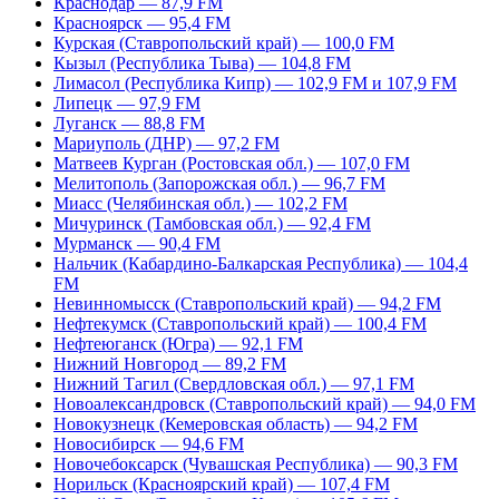
Краснодар — 87,9 FM
Красноярск — 95,4 FM
Курская (Ставропольский край) — 100,0 FM
Кызыл (Республика Тыва) — 104,8 FM
Лимасол (Республика Кипр) — 102,9 FM и 107,9 FM
Липецк — 97,9 FM
Луганск — 88,8 FM
Мариуполь (ДНР) — 97,2 FM
Матвеев Курган (Ростовская обл.) — 107,0 FM
Мелитополь (Запорожская обл.) — 96,7 FM
Миасс (Челябинская обл.) — 102,2 FM
Мичуринск (Тамбовская обл.) — 92,4 FM
Мурманск — 90,4 FM
Нальчик (Кабардино-Балкарская Республика) — 104,4
FM
Невинномысск (Ставропольский край) — 94,2 FM
Нефтекумск (Ставропольский край) — 100,4 FM
Нефтеюганск (Югра) — 92,1 FM
Нижний Новгород — 89,2 FM
Нижний Тагил (Свердловская обл.) — 97,1 FM
Новоалександровск (Ставропольский край) — 94,0 FM
Новокузнецк (Кемеровская область) — 94,2 FM
Новосибирск — 94,6 FM
Новочебоксарск (Чувашская Республика) — 90,3 FM
Норильск (Красноярский край) — 107,4 FM