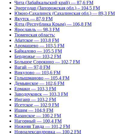
Чита (Забайкальский край) — 87,6 FM
Энергодар (Запорожская обл.) – 104,5 FM
Южно-Сахалинск (Сахалинская обл.) — 89,3 FM
Якутск — 87,9 FM
Ялта (Республика Крым) — 106,8 FM
Ярославль — 98,3 FM
Тюменская область:
Абатское — 103,8 FM
Аромашево — 103,5 FM
Байкалово — 105,5 FM
Бердюжье — 103,2 FM
Большое Сорокино — 102,7 FM
Вагай — 97,0 FM
Викулово — 103,6 FM
Голышманово — 105,4 FM
Демьянское — 102,6 FM
Ермаки — 103,3 FM
Заводоуковск — 103,3 FM
Ингаир — 103,2 FM
Исетское — 102,9 FM
Ишим — 104,9 FM
Казанское — 100,2 FM
Нагорный — 100,4 FM
Нижняя Тавда — 101,2 FM
Новоалександровка — 100,2 FM