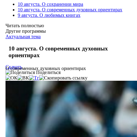
10 августа. О сохранении мира
10 августа. О современных духовных ориентирах
9 августа. О любимых книгах
Читать полностью
Другие программы
Актуальная тема
10 августа. О современных духовных
ориентирах
Скачать
О современных духовных ориентирах
Поделиться