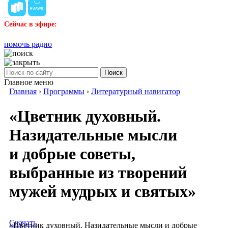
Сейчас в эфире:
помочь радио
Поиск
Главное меню
Главная
›
Программы
›
Литературный навигатор
«Цветник духовный.
Назидательные мысли
и добрые советы,
выбранные из творений
мужей мудрых и святых»
Скачать
«Цветник духовный. Назидательные мысли и добрые