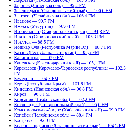
Жердевка (Тамбовская обл.) — 103,3 FM
Задонск (Липецкая обл.) — 95,2 FM
Зеленокумск (Ставропольский край) — 100,0 FM
Златоуст (Челябинская обл.) — 106,4 FM
Иваново — 99,7 FM
Ижевск (Удмуртия) — 97,0 FM
Изобильный (Ставропольский край) — 94,8 FM
Ипатово (Ставропольский край) — 105,3 FM
Иркутск — 88,5 FM
Йошкар-Ола (Республика Марий Эл) — 88,7 FM
Казань (Республика Татарстан) — 95,5 FM
Калининград — 97,0 FM
Каневская (Краснодарский край) — 105,1 FM
Карачаевск (Карачаево-Черкесская республика) — 102,3
FM
Кемерово — 104,3 FM
Керчь (Республика Крым) — 101,8 FM
Кинешма (Ивановская обл.) — 90,8 FM
Киров — 90,8 FM
Кирсанов (Тамбовская обл.) — 102,2 FM
Кисловодск (Ставропольский край) — 95,0 FM
Комсомольск-на-Амуре (Хабаровский край) — 99,9 FM
Копейск (Челябинская обл.) — 88,4 FM
Кострома — 92,0 FM
Красногвардейское (Ставропольский край) — 104,5 FM