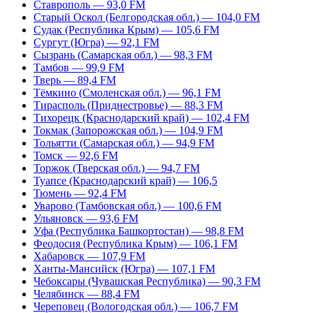
Ставрополь — 93,0 FM
Старый Оскол (Белгородская обл.) — 104,0 FM
Судак (Республика Крым) — 105,6 FM
Сургут (Югра) — 92,1 FM
Сызрань (Самарская обл.) — 98,3 FM
Тамбов — 99,9 FM
Тверь — 89,4 FM
Тёмкино (Смоленская обл.) — 96,1 FM
Тирасполь (Приднестровье) — 88,3 FM
Тихорецк (Краснодарский край) — 102,4 FM
Токмак (Запорожская обл.) — 104,9 FM
Тольятти (Самарская обл.) — 94,9 FM
Томск — 92,6 FM
Торжок (Тверская обл.) — 94,7 FM
Туапсе (Краснодарский край) — 106,5
Тюмень — 92,4 FM
Уварово (Тамбовская обл.) — 100,6 FM
Ульяновск — 93,6 FM
Уфа (Республика Башкортостан) — 98,8 FM
Феодосия (Республика Крым) — 106,1 FM
Хабаровск — 107,9 FM
Ханты-Мансийск (Югра) — 107,1 FM
Чебоксары (Чувашская Республика) — 90,3 FM
Челябинск — 88,4 FM
Череповец (Вологодская обл.) — 106,7 FM