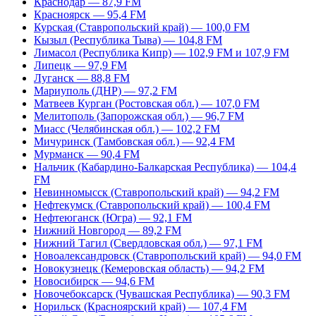
Краснодар — 87,9 FM
Красноярск — 95,4 FM
Курская (Ставропольский край) — 100,0 FM
Кызыл (Республика Тыва) — 104,8 FM
Лимасол (Республика Кипр) — 102,9 FM и 107,9 FM
Липецк — 97,9 FM
Луганск — 88,8 FM
Мариуполь (ДНР) — 97,2 FM
Матвеев Курган (Ростовская обл.) — 107,0 FM
Мелитополь (Запорожская обл.) — 96,7 FM
Миасс (Челябинская обл.) — 102,2 FM
Мичуринск (Тамбовская обл.) — 92,4 FM
Мурманск — 90,4 FM
Нальчик (Кабардино-Балкарская Республика) — 104,4
FM
Невинномысск (Ставропольский край) — 94,2 FM
Нефтекумск (Ставропольский край) — 100,4 FM
Нефтеюганск (Югра) — 92,1 FM
Нижний Новгород — 89,2 FM
Нижний Тагил (Свердловская обл.) — 97,1 FM
Новоалександровск (Ставропольский край) — 94,0 FM
Новокузнецк (Кемеровская область) — 94,2 FM
Новосибирск — 94,6 FM
Новочебоксарск (Чувашская Республика) — 90,3 FM
Норильск (Красноярский край) — 107,4 FM