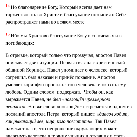
14
Но благодарение Богу, Который всегда дает нам
торжествовать во Христе и благоухание познания о Себе
распространяет нами во всяком месте.
15
Ибо мы Христово благоухание Богу в спасаемых и в
погибающих:
В отрывке, который только что прозвучал, апостол Павел
описывает две ситуации. Первая связана с христианской
общиной Коринфа. Павел упоминает о человеке, который
согрешил, был наказан и принёс покаяние. Апостол
умоляет коринфян простить этого человека и оказать ему
любовь. Одним словом, поддержать. Чтобы он, как
выражается Павел, не был
«поглощён чрезмерною
печалью»
. Это же слово «поглощён» встречается в одном из
посланий апостола Петра, который пишет:
«диавол ходит,
как рыкающий лев, ища, кого поглотить»
. Так Павел
намекает на то, что непрощение окружающих может
ввергнуть человека в пучину уныния и отчаяния и стать