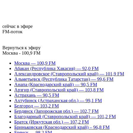
сейчас в эфире
FM-поток
Вернуться к эфиру
Москва - 100,9 FM
Москва — 100,9 FM
Абакан (Республика Хакасия) — 92,0 FM
Александровское (Ставропольский край) — 101,9 FM
Альметьевск (Республика Татарстан) — 99,6 FM
Анапа (Краснодарский край) — 90,5 FM
Арзгир (Ставропольский край) — 103,8 FM
Астрахань — 90,5 FM
Ахтубинск (Астраханская обл.) — 99,1 FM
Белгород — 103,2 FM
Бердянск (Запорожская обл.) — 102,7 FM
Благодарный (Ставропольский край) — 101,2 FM
Братск (Иркутская обл.) — 107,2 FM
Бриньковская (Краснодарский край) – 96,8 FM
Брянск — 98,2 FM