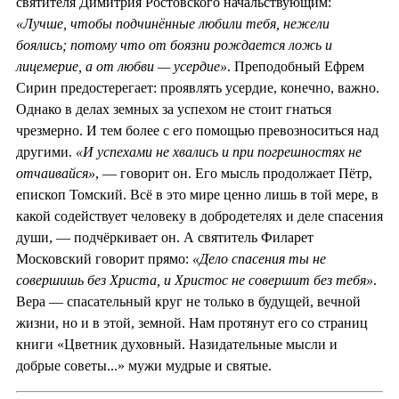
святителя Димитрия Ростовского начальствующим:
«Лучше, чтобы подчинённые любили тебя, нежели
боялись; потому что от боязни рождается ложь и
лицемерие, а от любви — усердие»
. Преподобный Ефрем
Сирин предостерегает: проявлять усердие, конечно, важно.
Однако в делах земных за успехом не стоит гнаться
чрезмерно. И тем более с его помощью превозноситься над
другими.
«И успехами не хвались и при погрешностях не
отчаивайся»
, — говорит он. Его мысль продолжает Пётр,
епископ Томский. Всё в это мире ценно лишь в той мере, в
какой содействует человеку в добродетелях и деле спасения
души, — подчёркивает он. А святитель Филарет
Московский говорит прямо:
«Дело спасения ты не
совершишь без Христа, и Христос не совершит без тебя»
.
Вера — спасательный круг не только в будущей, вечной
жизни, но и в этой, земной. Нам протянут его со страниц
книги «Цветник духовный. Назидательные мысли и
добрые советы...» мужи мудрые и святые.