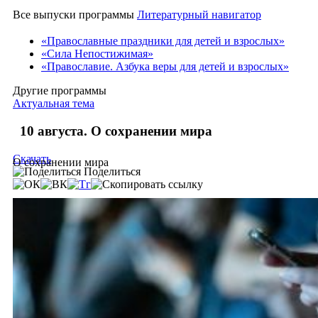
Все выпуски программы
Литературный навигатор
«Православные праздники для детей и взрослых»
«Сила Непостижимая»
«Православие. Азбука веры для детей и взрослых»
Другие программы
Актуальная тема
10 августа. О сохранении мира
Скачать
О сохранении мира
Поделиться