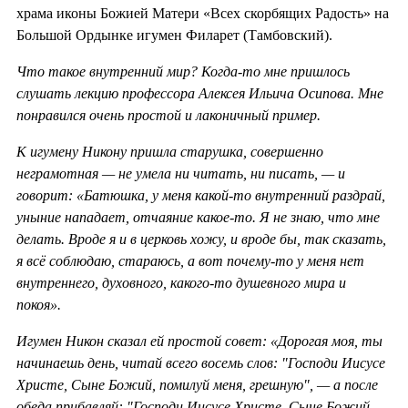
храма иконы Божией Матери «Всех скорбящих Радость» на
Большой Ордынке игумен Филарет (Тамбовский).
Что такое внутренний мир? Когда-то мне пришлось
слушать лекцию профессора Алексея Ильича Осипова. Мне
понравился очень простой и лаконичный пример.
К игумену Никону пришла старушка, совершенно
неграмотная — не умела ни читать, ни писать, — и
говорит: «Батюшка, у меня какой-то внутренний раздрай,
уныние нападает, отчаяние какое-то. Я не знаю, что мне
делать. Вроде я и в церковь хожу, и вроде бы, так сказать,
я всё соблюдаю, стараюсь, а вот почему-то у меня нет
внутреннего, духовного, какого-то душевного мира и
покоя».
Игумен Никон сказал ей простой совет: «Дорогая моя, ты
начинаешь день, читай всего восемь слов: "Господи Иисусе
Христе, Сыне Божий, помилуй меня, грешную", — а после
обеда прибавляй: "Господи Иисусе Христе, Сыне Божий,