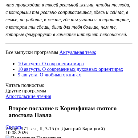
что происходит в твоей реальной жизни, чтобы те люди,
с которыми ты реально соприкасаешься, здесь и сейчас, в
семье, на работе, в месте, где ты учишься, в транспорте,
в котором ты едешь, были для тебя больше, чем те,
которые фигурируют в качестве интернет-персонажей.
Все выпуски программы
Актуальная тема:
10 августа. О сохранении мира
10 августа. О современных духовных ориентирах
9 августа. О любимых книгах
Читать полностью
Другие программы
Апостольские чтения
Второе послание к Коринфянам святого
апостола Павла
Скачать
2 Кор., 171 зач., II, 3-15 (о. Дмитрий Барицкий)
10.08.2026