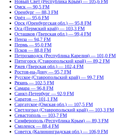
Новый Свет (Республика Крым) — 105,6 FM
Омск — 90,5 FM
Оренбург — 88,3 FM
Орёл — 95,6 FM
Орск (Оренбургская обл.) — 95,8 FM
Оса (Пермский край) — 103,3 FM
Осташков (Тверская обл.) — 99,4 FM
Пенза — 94,7 FM
Пермь — 95,0 FM
Псков — 88,8 FM
Петрозаводск (Республика Карелия) — 101,0 FM
Пятигорск (Ставропольский край) — 89,2 FM
Ржев (Тверская обл.) — 102,4 FM
Ростов-на-Дону — 95,7 FM
Русское (Ставропольский край) — 99,7 FM
Рязань — 102,5 FM
Самара — 96,8 FM
Санкт-Петербург — 92,9 FM
Саратов — 101,1 FM
Саргатское (Омская обл.) — 107,5 FM
Светлоград (Ставропольский край) — 103,3 FM
Севастополь — 103,7 FM
Симферополь (Республика Крым) — 89,3 FM
Смоленск — 88,4 FM
Советск (Калининградская обл.) — 106,9 FM