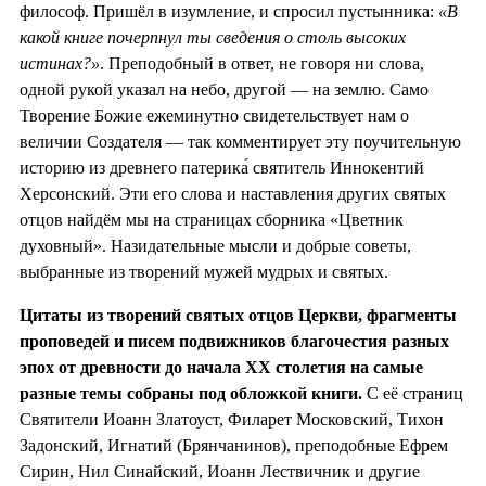
философ. Пришёл в изумление, и спросил пустынника:
«В
какой книге почерпнул ты сведения о столь высоких
истинах?»
. Преподобный в ответ, не говоря ни слова,
одной рукой указал на небо, другой — на землю. Само
Творение Божие ежеминутно свидетельствует нам о
величии Создателя — так комментирует эту поучительную
историю из древнего патерика́ святитель Иннокентий
Херсонский. Эти его слова и наставления других святых
отцов найдём мы на страницах сборника «Цветник
духовный». Назидательные мысли и добрые советы,
выбранные из творений мужей мудрых и святых.
Цитаты из творений святых отцов Церкви, фрагменты
проповедей и писем подвижников благочестия разных
эпох от древности до начала ХХ столетия на самые
разные темы собраны под обложкой книги.
С её страниц
Святители Иоанн Златоуст, Филарет Московский, Тихон
Задонский, Игнатий (Брянчанинов), преподобные Ефрем
Сирин, Нил Синайский, Иоанн Лествичник и другие