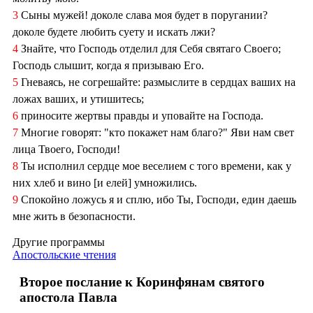
3
Сыны мужей! доколе слава моя будет в поругании?
доколе будете любить суету и искать лжи?
4
Знайте, что Господь отделил для Себя святаго Своего;
Господь слышит, когда я призываю Его.
5
Гневаясь, не согрешайте: размыслите в сердцах ваших на
ложах ваших, и утишитесь;
6
приносите жертвы правды и уповайте на Господа.
7
Многие говорят: "кто покажет нам благо?" Яви нам свет
лица Твоего, Господи!
8
Ты исполнил сердце мое веселием с того времени, как у
них хлеб и вино [и елей] умножились.
9
Спокойно ложусь я и сплю, ибо Ты, Господи, един даешь
мне жить в безопасности.
Другие программы
Апостольские чтения
Второе послание к Коринфянам святого
апостола Павла