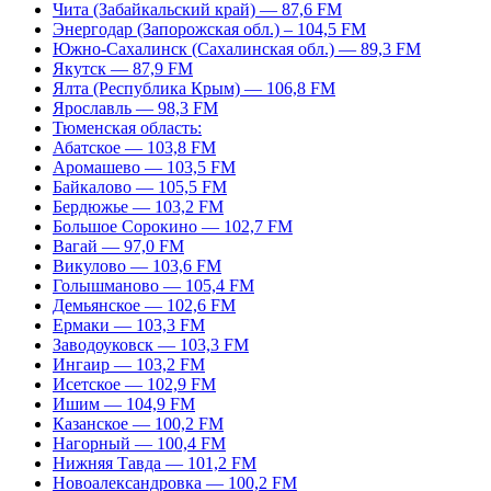
Чита (Забайкальский край) — 87,6 FM
Энергодар (Запорожская обл.) – 104,5 FM
Южно-Сахалинск (Сахалинская обл.) — 89,3 FM
Якутск — 87,9 FM
Ялта (Республика Крым) — 106,8 FM
Ярославль — 98,3 FM
Тюменская область:
Абатское — 103,8 FM
Аромашево — 103,5 FM
Байкалово — 105,5 FM
Бердюжье — 103,2 FM
Большое Сорокино — 102,7 FM
Вагай — 97,0 FM
Викулово — 103,6 FM
Голышманово — 105,4 FM
Демьянское — 102,6 FM
Ермаки — 103,3 FM
Заводоуковск — 103,3 FM
Ингаир — 103,2 FM
Исетское — 102,9 FM
Ишим — 104,9 FM
Казанское — 100,2 FM
Нагорный — 100,4 FM
Нижняя Тавда — 101,2 FM
Новоалександровка — 100,2 FM