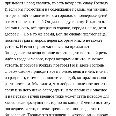
призывает народ хвалить, то есть воздавать славу Господу.
И если мы посмотрим на содержание псалма, мы увидим,
что речь идёт о защите Богом городов, о поддержке детей,
о том законе, который Он дал народу своему. И кажется,
всё так и есть, всё прекрасно хорошо, города целые, дети
здоровы... Но в то же время, Бог, по словам псалмопевца,
посылает град и мороз, перед которым никто не может
устоять. И если первая часть псалма предлагает
благодарить за вещи вполне понятные, то во второй речь
идёт о граде и морозе, перед которыми никто не может
устоять. (просьба избежать повтора) Но и здесь Господь
словом Своим приводит всё к пользе, ведь и иней, и снег,
и град тают, и земля наполняется водой, которая позволит
расти посевам. Мы видим, что доброе и полезное понятно
сразу и за него легко благодарить, в то время как опасное
и на первый взгляд вредное тоже может стать поводом для
хвалы, если дослушать историю до конца. Именно поэтому
последнее, за что, с точки зрения псалмопевца, стоит
благодарить Творца: это откровение, которое дано народу.