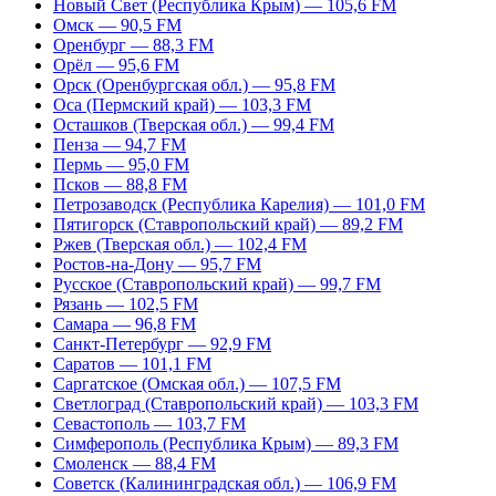
Новый Свет (Республика Крым) — 105,6 FM
Омск — 90,5 FM
Оренбург — 88,3 FM
Орёл — 95,6 FM
Орск (Оренбургская обл.) — 95,8 FM
Оса (Пермский край) — 103,3 FM
Осташков (Тверская обл.) — 99,4 FM
Пенза — 94,7 FM
Пермь — 95,0 FM
Псков — 88,8 FM
Петрозаводск (Республика Карелия) — 101,0 FM
Пятигорск (Ставропольский край) — 89,2 FM
Ржев (Тверская обл.) — 102,4 FM
Ростов-на-Дону — 95,7 FM
Русское (Ставропольский край) — 99,7 FM
Рязань — 102,5 FM
Самара — 96,8 FM
Санкт-Петербург — 92,9 FM
Саратов — 101,1 FM
Саргатское (Омская обл.) — 107,5 FM
Светлоград (Ставропольский край) — 103,3 FM
Севастополь — 103,7 FM
Симферополь (Республика Крым) — 89,3 FM
Смоленск — 88,4 FM
Советск (Калининградская обл.) — 106,9 FM