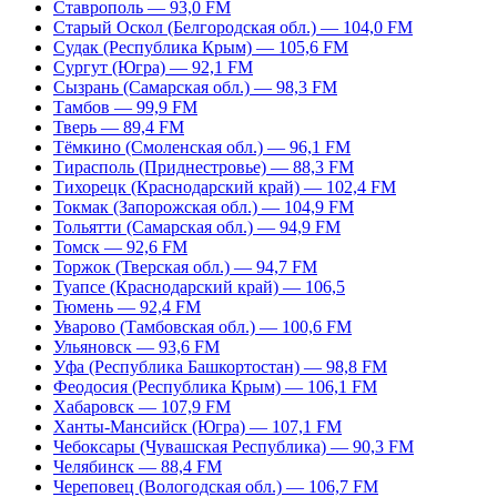
Ставрополь — 93,0 FM
Старый Оскол (Белгородская обл.) — 104,0 FM
Судак (Республика Крым) — 105,6 FM
Сургут (Югра) — 92,1 FM
Сызрань (Самарская обл.) — 98,3 FM
Тамбов — 99,9 FM
Тверь — 89,4 FM
Тёмкино (Смоленская обл.) — 96,1 FM
Тирасполь (Приднестровье) — 88,3 FM
Тихорецк (Краснодарский край) — 102,4 FM
Токмак (Запорожская обл.) — 104,9 FM
Тольятти (Самарская обл.) — 94,9 FM
Томск — 92,6 FM
Торжок (Тверская обл.) — 94,7 FM
Туапсе (Краснодарский край) — 106,5
Тюмень — 92,4 FM
Уварово (Тамбовская обл.) — 100,6 FM
Ульяновск — 93,6 FM
Уфа (Республика Башкортостан) — 98,8 FM
Феодосия (Республика Крым) — 106,1 FM
Хабаровск — 107,9 FM
Ханты-Мансийск (Югра) — 107,1 FM
Чебоксары (Чувашская Республика) — 90,3 FM
Челябинск — 88,4 FM
Череповец (Вологодская обл.) — 106,7 FM