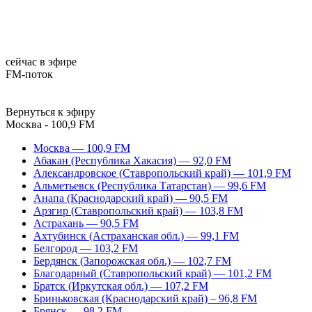
сейчас в эфире
FM-поток
Вернуться к эфиру
Москва - 100,9 FM
Москва — 100,9 FM
Абакан (Республика Хакасия) — 92,0 FM
Александровское (Ставропольский край) — 101,9 FM
Альметьевск (Республика Татарстан) — 99,6 FM
Анапа (Краснодарский край) — 90,5 FM
Арзгир (Ставропольский край) — 103,8 FM
Астрахань — 90,5 FM
Ахтубинск (Астраханская обл.) — 99,1 FM
Белгород — 103,2 FM
Бердянск (Запорожская обл.) — 102,7 FM
Благодарный (Ставропольский край) — 101,2 FM
Братск (Иркутская обл.) — 107,2 FM
Бриньковская (Краснодарский край) – 96,8 FM
Брянск — 98,2 FM