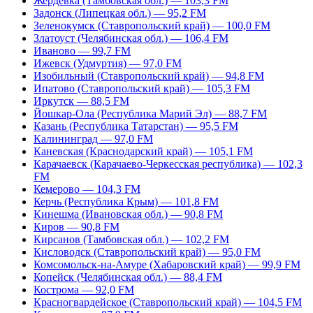
Жердевка (Тамбовская обл.) — 103,3 FM
Задонск (Липецкая обл.) — 95,2 FM
Зеленокумск (Ставропольский край) — 100,0 FM
Златоуст (Челябинская обл.) — 106,4 FM
Иваново — 99,7 FM
Ижевск (Удмуртия) — 97,0 FM
Изобильный (Ставропольский край) — 94,8 FM
Ипатово (Ставропольский край) — 105,3 FM
Иркутск — 88,5 FM
Йошкар-Ола (Республика Марий Эл) — 88,7 FM
Казань (Республика Татарстан) — 95,5 FM
Калининград — 97,0 FM
Каневская (Краснодарский край) — 105,1 FM
Карачаевск (Карачаево-Черкесская республика) — 102,3
FM
Кемерово — 104,3 FM
Керчь (Республика Крым) — 101,8 FM
Кинешма (Ивановская обл.) — 90,8 FM
Киров — 90,8 FM
Кирсанов (Тамбовская обл.) — 102,2 FM
Кисловодск (Ставропольский край) — 95,0 FM
Комсомольск-на-Амуре (Хабаровский край) — 99,9 FM
Копейск (Челябинская обл.) — 88,4 FM
Кострома — 92,0 FM
Красногвардейское (Ставропольский край) — 104,5 FM