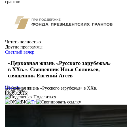
грантов
Читать полностью
Другие программы
Светлый вечер
«Церковная жизнь «Русского зарубежья»
в ХХв.». Священник Илья Соловьев,
священник Евгений Агеев
Скачать
Церковная жизнь «Русского зарубежья» в ХХв.
06.08.2026
(06.08.2026)
Поделиться