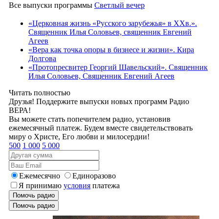
Все выпуски программы
Светлый вечер
«Церковная жизнь «Русского зарубежья» в ХХв.».
Священник Илья Соловьев, священник Евгений
Агеев
«Вера как точка опоры в бизнесе и жизни». Кира
Долгова
«Протопресвитер Георгий Шавельский». Священник
Илья Соловьев, Священник Евгений Агеев
Читать полностью
Друзья! Поддержите выпуски новых программ Радио
ВЕРА!
Вы можете стать попечителем радио, установив
ежемесячный платеж. Будем вместе свидетельствовать
миру о Христе, Его любви и милосердии!
500
1 000
5 000
Ежемесячно
Единоразово
Я принимаю
условия
платежа
Помочь радио
Помочь радио