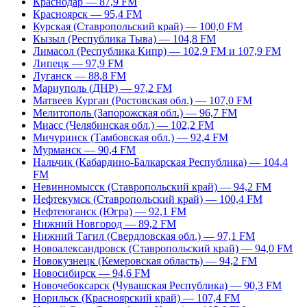
Краснодар — 87,9 FM
Красноярск — 95,4 FM
Курская (Ставропольский край) — 100,0 FM
Кызыл (Республика Тыва) — 104,8 FM
Лимасол (Республика Кипр) — 102,9 FM и 107,9 FM
Липецк — 97,9 FM
Луганск — 88,8 FM
Мариуполь (ДНР) — 97,2 FM
Матвеев Курган (Ростовская обл.) — 107,0 FM
Мелитополь (Запорожская обл.) — 96,7 FM
Миасс (Челябинская обл.) — 102,2 FM
Мичуринск (Тамбовская обл.) — 92,4 FM
Мурманск — 90,4 FM
Нальчик (Кабардино-Балкарская Республика) — 104,4
FM
Невинномысск (Ставропольский край) — 94,2 FM
Нефтекумск (Ставропольский край) — 100,4 FM
Нефтеюганск (Югра) — 92,1 FM
Нижний Новгород — 89,2 FM
Нижний Тагил (Свердловская обл.) — 97,1 FM
Новоалександровск (Ставропольский край) — 94,0 FM
Новокузнецк (Кемеровская область) — 94,2 FM
Новосибирск — 94,6 FM
Новочебоксарск (Чувашская Республика) — 90,3 FM
Норильск (Красноярский край) — 107,4 FM