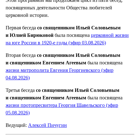
Этой программой мы продолжаем цикл из пяти бесед,
посвященных деятельности Общества любителей
церковной истории.
Первая беседа
со священником Ильей Соловьевым
и Юлией Бирюковой
была посвящена
церковной жизни
на юге России в 1920-е годы (эфир 03.08.2026)
Вторая беседа
со священником Ильей Соловьевым
и священником Евгением Агеевым
была посвящена
жизни митрополита Евгения Георгиевского (эфир
04.08.2026)
Третья беседа
со священником Ильей Соловьевым
и священником Евгением Агеевым
была посвящена
жизни протопресвитера Георгия Шавельского (эфир
05.08.2026)
Ведущий:
Алексей Пичугин