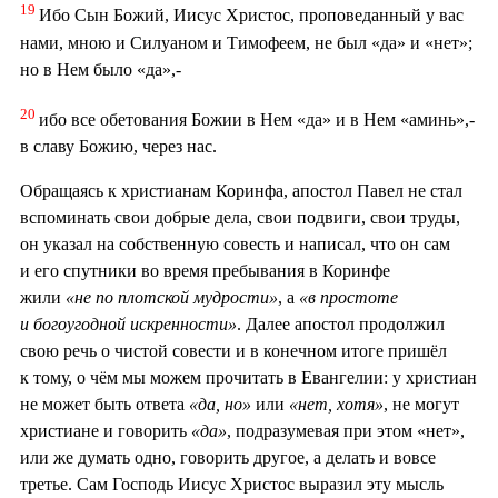
19
Ибо Сын Божий, Иисус Христос, проповеданный у вас
нами, мною и Силуаном и Тимофеем, не был «да» и «нет»;
но в Нем было «да»,-
20
ибо все обетования Божии в Нем «да» и в Нем «аминь»,-
в славу Божию, через нас.
Обращаясь к христианам Коринфа, апостол Павел не стал
вспоминать свои добрые дела, свои подвиги, свои труды,
он указал на собственную совесть и написал, что он сам
и его спутники во время пребывания в Коринфе
жили
«не по плотской мудрости»
, а
«в простоте
и богоугодной искренности»
. Далее апостол продолжил
свою речь о чистой совести и в конечном итоге пришёл
к тому, о чём мы можем прочитать в Евангелии: у христиан
не может быть ответа
«да, но»
или
«нет, хотя»
, не могут
христиане и говорить
«да»
, подразумевая при этом «нет»,
или же думать одно, говорить другое, а делать и вовсе
третье. Сам Господь Иисус Христос выразил эту мысль