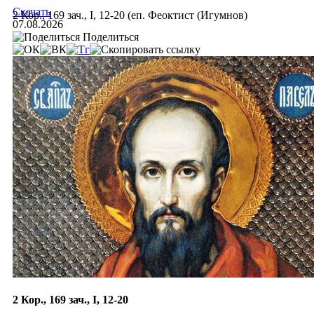
Скачать
2 Кор., 169 зач., I, 12-20 (еп. Феоктист (Игумнов)
07.08.2026
Поделиться
2 Кор., 169 зач., I, 12-20