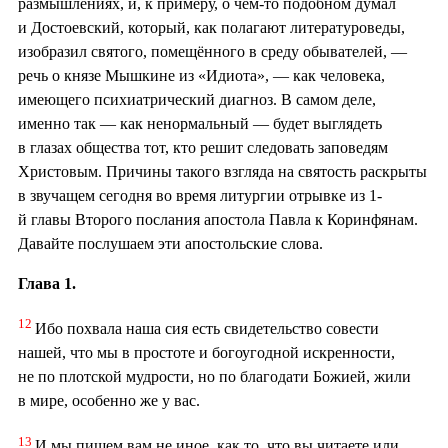
размышлениях, и, к примеру, о чём-то подобном думал
и Достоевский, который, как полагают литературоведы,
изобразил святого, помещённого в среду обывателей, —
речь о князе Мышкине из «Идиота», — как человека,
имеющего психиатрический диагноз. В самом деле,
именно так — как ненормальный — будет выглядеть
в глазах общества тот, кто решит следовать заповедям
Христовым. Причины такого взгляда на святость раскрыты
в звучащем сегодня во время литургии отрывке из 1-
й главы Второго послания апостола Павла к Коринфянам.
Давайте послушаем эти апостольские слова.
Глава 1.
12
Ибо похвала наша сия есть свидетельство совести
нашей, что мы в простоте и богоугодной искренности,
не по плотской мудрости, но по благодати Божией, жили
в мире, особенно же у вас.
13
И мы пишем вам не иное, как то, что вы читаете или