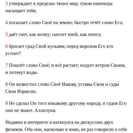
3
утверждает в пределах твоих мир; туком пшеницы
насыщает тебя;
4
посылает слово Своё на землю; быстро течёт слово Его;
5
даёт снег, как волну; сыплет иней, как пепел;
6
бросает град Свой кусками; перед морозом Его кто
устоит?
7
Пошлёт слово Своё, и всё растает; подует ветром Своим,
и потекут воды.
8
Он возвестил слово Своё Иакову, уставы Свои и суды́
Свои Израилю.
9
Не сделал Он того никакому другому народу, и судов Его
они не знают. Аллилуия.
Недавно в интернете я наткнулся на дискуссию двух
физиков. Оба они, насколько я знаю, не раз говорили о себе