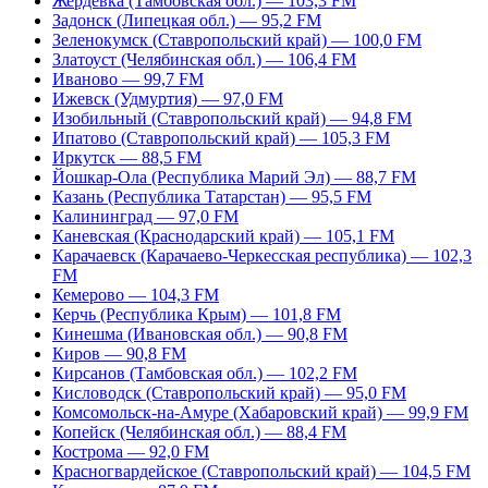
Жердевка (Тамбовская обл.) — 103,3 FM
Задонск (Липецкая обл.) — 95,2 FM
Зеленокумск (Ставропольский край) — 100,0 FM
Златоуст (Челябинская обл.) — 106,4 FM
Иваново — 99,7 FM
Ижевск (Удмуртия) — 97,0 FM
Изобильный (Ставропольский край) — 94,8 FM
Ипатово (Ставропольский край) — 105,3 FM
Иркутск — 88,5 FM
Йошкар-Ола (Республика Марий Эл) — 88,7 FM
Казань (Республика Татарстан) — 95,5 FM
Калининград — 97,0 FM
Каневская (Краснодарский край) — 105,1 FM
Карачаевск (Карачаево-Черкесская республика) — 102,3
FM
Кемерово — 104,3 FM
Керчь (Республика Крым) — 101,8 FM
Кинешма (Ивановская обл.) — 90,8 FM
Киров — 90,8 FM
Кирсанов (Тамбовская обл.) — 102,2 FM
Кисловодск (Ставропольский край) — 95,0 FM
Комсомольск-на-Амуре (Хабаровский край) — 99,9 FM
Копейск (Челябинская обл.) — 88,4 FM
Кострома — 92,0 FM
Красногвардейское (Ставропольский край) — 104,5 FM