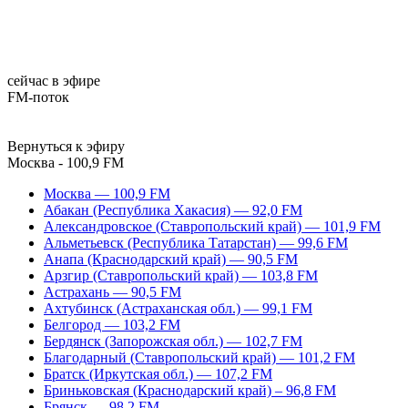
сейчас в эфире
FM-поток
Вернуться к эфиру
Москва - 100,9 FM
Москва — 100,9 FM
Абакан (Республика Хакасия) — 92,0 FM
Александровское (Ставропольский край) — 101,9 FM
Альметьевск (Республика Татарстан) — 99,6 FM
Анапа (Краснодарский край) — 90,5 FM
Арзгир (Ставропольский край) — 103,8 FM
Астрахань — 90,5 FM
Ахтубинск (Астраханская обл.) — 99,1 FM
Белгород — 103,2 FM
Бердянск (Запорожская обл.) — 102,7 FM
Благодарный (Ставропольский край) — 101,2 FM
Братск (Иркутская обл.) — 107,2 FM
Бриньковская (Краснодарский край) – 96,8 FM
Брянск — 98,2 FM