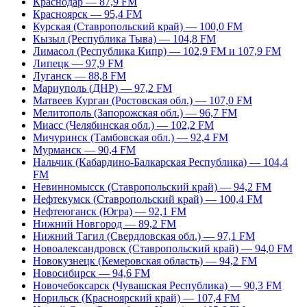
Краснодар — 87,9 FM
Красноярск — 95,4 FM
Курская (Ставропольский край) — 100,0 FM
Кызыл (Республика Тыва) — 104,8 FM
Лимасол (Республика Кипр) — 102,9 FM и 107,9 FM
Липецк — 97,9 FM
Луганск — 88,8 FM
Мариуполь (ДНР) — 97,2 FM
Матвеев Курган (Ростовская обл.) — 107,0 FM
Мелитополь (Запорожская обл.) — 96,7 FM
Миасс (Челябинская обл.) — 102,2 FM
Мичуринск (Тамбовская обл.) — 92,4 FM
Мурманск — 90,4 FM
Нальчик (Кабардино-Балкарская Республика) — 104,4
FM
Невинномысск (Ставропольский край) — 94,2 FM
Нефтекумск (Ставропольский край) — 100,4 FM
Нефтеюганск (Югра) — 92,1 FM
Нижний Новгород — 89,2 FM
Нижний Тагил (Свердловская обл.) — 97,1 FM
Новоалександровск (Ставропольский край) — 94,0 FM
Новокузнецк (Кемеровская область) — 94,2 FM
Новосибирск — 94,6 FM
Новочебоксарск (Чувашская Республика) — 90,3 FM
Норильск (Красноярский край) — 107,4 FM