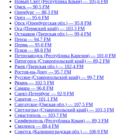
Новый Свет (Республика Крым) — 105,6 FM
Омск — 90,5 FM
Оренбург — 88,3 FM
Орёл — 95,6 FM
Орск (Оренбургская обл.) — 95,8 FM
Оса (Пермский край) — 103,3 FM
Осташков (Тверская обл.) — 99,4 FM
Пенза — 94,7 FM
Пермь — 95,0 FM
Псков — 88,8 FM
Петрозаводск (Республика Карелия) — 101,0 FM
Пятигорск (Ставропольский край) — 89,2 FM
Ржев (Тверская обл.) — 102,4 FM
Ростов-на-Дону — 95,7 FM
Русское (Ставропольский край) — 99,7 FM
Рязань — 102,5 FM
Самара — 96,8 FM
Санкт-Петербург — 92,9 FM
Саратов — 101,1 FM
Саргатское (Омская обл.) — 107,5 FM
Светлоград (Ставропольский край) — 103,3 FM
Севастополь — 103,7 FM
Симферополь (Республика Крым) — 89,3 FM
Смоленск — 88,4 FM
Советск (Калининградская обл.) — 106,9 FM