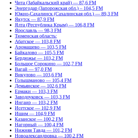
Чита (Забайкальский край) — 87,6 FM
Энергодар (Запорожская обл.) – 104,5 FM
Южно-Сахалинск (Сахалинская обл.) — 89,3 FM
Якутск — 87,9 FM
Ялта (Республика Крым) — 106,8 FM
Ярославль — 98,3 FM
Тюменская область:
Абатское — 103,8 FM
Аромашево — 103,5 FM
Байкалово — 105,5 FM
Бердюжье — 103,2 FM
Большое Сорокино — 102,7 FM
Вагай — 97,0 FM
Викулово — 103,6 FM
Голышманово — 105,4 FM
Демьянское — 102,6 FM
Ермаки — 103,3 FM
Заводоуковск — 103,3 FM
Ингаир — 103,2 FM
Исетское — 102,9 FM
Ишим — 104,9 FM
Казанское — 100,2 FM
Нагорный — 100,4 FM
Нижняя Тавда — 101,2 FM
Новоалександровка — 100,2 FM