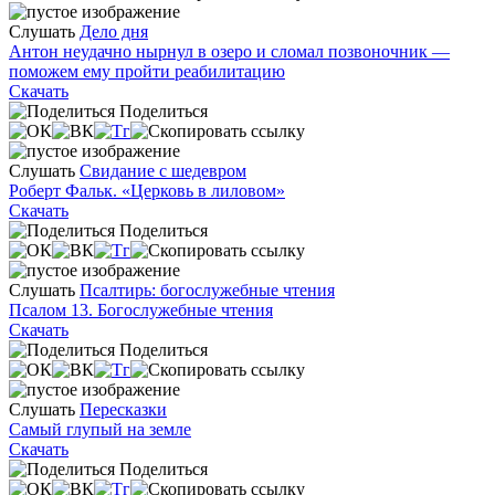
Слушать
Дело дня
Антон неудачно нырнул в озеро и сломал позвоночник —
поможем ему пройти реабилитацию
Скачать
Поделиться
Слушать
Свидание с шедевром
Роберт Фальк. «Церковь в лиловом»
Скачать
Поделиться
Слушать
Псалтирь: богослужебные чтения
Псалом 13. Богослужебные чтения
Скачать
Поделиться
Слушать
Пересказки
Самый глупый на земле
Скачать
Поделиться