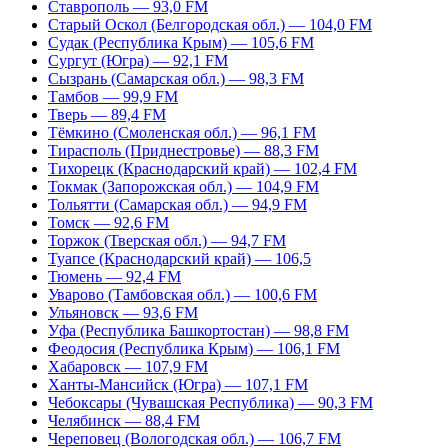
Ставрополь — 93,0 FM
Старый Оскол (Белгородская обл.) — 104,0 FM
Судак (Республика Крым) — 105,6 FM
Сургут (Югра) — 92,1 FM
Сызрань (Самарская обл.) — 98,3 FM
Тамбов — 99,9 FM
Тверь — 89,4 FM
Тёмкино (Смоленская обл.) — 96,1 FM
Тирасполь (Приднестровье) — 88,3 FM
Тихорецк (Краснодарский край) — 102,4 FM
Токмак (Запорожская обл.) — 104,9 FM
Тольятти (Самарская обл.) — 94,9 FM
Томск — 92,6 FM
Торжок (Тверская обл.) — 94,7 FM
Туапсе (Краснодарский край) — 106,5
Тюмень — 92,4 FM
Уварово (Тамбовская обл.) — 100,6 FM
Ульяновск — 93,6 FM
Уфа (Республика Башкортостан) — 98,8 FM
Феодосия (Республика Крым) — 106,1 FM
Хабаровск — 107,9 FM
Ханты-Мансийск (Югра) — 107,1 FM
Чебоксары (Чувашская Республика) — 90,3 FM
Челябинск — 88,4 FM
Череповец (Вологодская обл.) — 106,7 FM