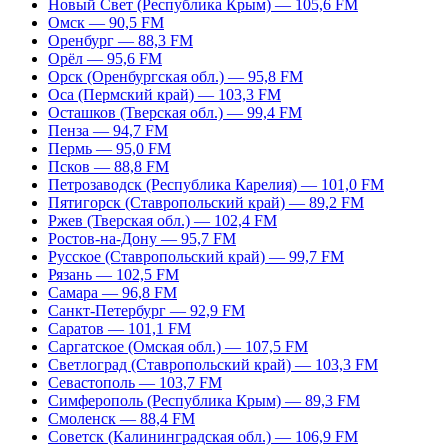
Новый Свет (Республика Крым) — 105,6 FM
Омск — 90,5 FM
Оренбург — 88,3 FM
Орёл — 95,6 FM
Орск (Оренбургская обл.) — 95,8 FM
Оса (Пермский край) — 103,3 FM
Осташков (Тверская обл.) — 99,4 FM
Пенза — 94,7 FM
Пермь — 95,0 FM
Псков — 88,8 FM
Петрозаводск (Республика Карелия) — 101,0 FM
Пятигорск (Ставропольский край) — 89,2 FM
Ржев (Тверская обл.) — 102,4 FM
Ростов-на-Дону — 95,7 FM
Русское (Ставропольский край) — 99,7 FM
Рязань — 102,5 FM
Самара — 96,8 FM
Санкт-Петербург — 92,9 FM
Саратов — 101,1 FM
Саргатское (Омская обл.) — 107,5 FM
Светлоград (Ставропольский край) — 103,3 FM
Севастополь — 103,7 FM
Симферополь (Республика Крым) — 89,3 FM
Смоленск — 88,4 FM
Советск (Калининградская обл.) — 106,9 FM