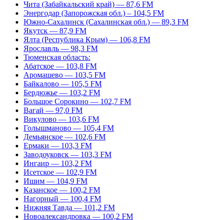
Чита (Забайкальский край) — 87,6 FM
Энергодар (Запорожская обл.) – 104,5 FM
Южно-Сахалинск (Сахалинская обл.) — 89,3 FM
Якутск — 87,9 FM
Ялта (Республика Крым) — 106,8 FM
Ярославль — 98,3 FM
Тюменская область:
Абатское — 103,8 FM
Аромашево — 103,5 FM
Байкалово — 105,5 FM
Бердюжье — 103,2 FM
Большое Сорокино — 102,7 FM
Вагай — 97,0 FM
Викулово — 103,6 FM
Голышманово — 105,4 FM
Демьянское — 102,6 FM
Ермаки — 103,3 FM
Заводоуковск — 103,3 FM
Ингаир — 103,2 FM
Исетское — 102,9 FM
Ишим — 104,9 FM
Казанское — 100,2 FM
Нагорный — 100,4 FM
Нижняя Тавда — 101,2 FM
Новоалександровка — 100,2 FM