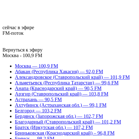
сейчас в эфире
FM-поток
Вернуться к эфиру
Москва - 100,9 FM
Москва — 100,9 FM
Абакан (Республика Хакасия) — 92,0 FM
Александровское (Ставропольский край) — 101,9 FM
Альметьевск (Республика Татарстан) — 99,6 FM
Анапа (Краснодарский край) — 90,5 FM
Арзгир (Ставропольский край) — 103,8 FM
Астрахань — 90,5 FM
Ахтубинск (Астраханская обл.) — 99,1 FM
Белгород — 103,2 FM
Бердянск (Запорожская обл.) — 102,7 FM
Благодарный (Ставропольский край) — 101,2 FM
Братск (Иркутская обл.) — 107,2 FM
Бриньковская (Краснодарский край) – 96,8 FM
Брянск — 98,2 FM