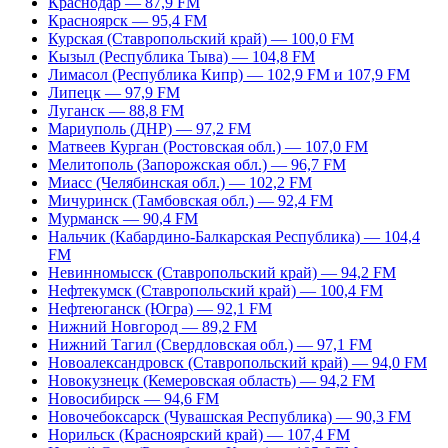
Краснодар — 87,9 FM
Красноярск — 95,4 FM
Курская (Ставропольский край) — 100,0 FM
Кызыл (Республика Тыва) — 104,8 FM
Лимасол (Республика Кипр) — 102,9 FM и 107,9 FM
Липецк — 97,9 FM
Луганск — 88,8 FM
Мариуполь (ДНР) — 97,2 FM
Матвеев Курган (Ростовская обл.) — 107,0 FM
Мелитополь (Запорожская обл.) — 96,7 FM
Миасс (Челябинская обл.) — 102,2 FM
Мичуринск (Тамбовская обл.) — 92,4 FM
Мурманск — 90,4 FM
Нальчик (Кабардино-Балкарская Республика) — 104,4
FM
Невинномысск (Ставропольский край) — 94,2 FM
Нефтекумск (Ставропольский край) — 100,4 FM
Нефтеюганск (Югра) — 92,1 FM
Нижний Новгород — 89,2 FM
Нижний Тагил (Свердловская обл.) — 97,1 FM
Новоалександровск (Ставропольский край) — 94,0 FM
Новокузнецк (Кемеровская область) — 94,2 FM
Новосибирск — 94,6 FM
Новочебоксарск (Чувашская Республика) — 90,3 FM
Норильск (Красноярский край) — 107,4 FM