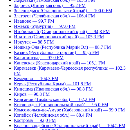
Жердевка (Тамбовская обл.) — 103,3 FM
Задонск (Липецкая обл.) — 95,2 FM
Зеленокумск (Ставропольский край) — 100,0 FM
Златоуст (Челябинская обл.) — 106,4 FM
Иваново — 99,7 FM
Ижевск (Удмуртия) — 97,0 FM
Изобильный (Ставропольский край) — 94,8 FM
Ипатово (Ставропольский край) — 105,3 FM
Иркутск — 88,5 FM
Йошкар-Ола (Республика Марий Эл) — 88,7 FM
Казань (Республика Татарстан) — 95,5 FM
Калининград — 97,0 FM
Каневская (Краснодарский край) — 105,1 FM
Карачаевск (Карачаево-Черкесская республика) — 102,3
FM
Кемерово — 104,3 FM
Керчь (Республика Крым) — 101,8 FM
Кинешма (Ивановская обл.) — 90,8 FM
Киров — 90,8 FM
Кирсанов (Тамбовская обл.) — 102,2 FM
Кисловодск (Ставропольский край) — 95,0 FM
Комсомольск-на-Амуре (Хабаровский край) — 99,9 FM
Копейск (Челябинская обл.) — 88,4 FM
Кострома — 92,0 FM
Красногвардейское (Ставропольский край) — 104,5 FM