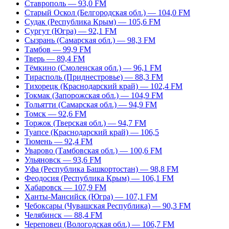
Ставрополь — 93,0 FM
Старый Оскол (Белгородская обл.) — 104,0 FM
Судак (Республика Крым) — 105,6 FM
Сургут (Югра) — 92,1 FM
Сызрань (Самарская обл.) — 98,3 FM
Тамбов — 99,9 FM
Тверь — 89,4 FM
Тёмкино (Смоленская обл.) — 96,1 FM
Тирасполь (Приднестровье) — 88,3 FM
Тихорецк (Краснодарский край) — 102,4 FM
Токмак (Запорожская обл.) — 104,9 FM
Тольятти (Самарская обл.) — 94,9 FM
Томск — 92,6 FM
Торжок (Тверская обл.) — 94,7 FM
Туапсе (Краснодарский край) — 106,5
Тюмень — 92,4 FM
Уварово (Тамбовская обл.) — 100,6 FM
Ульяновск — 93,6 FM
Уфа (Республика Башкортостан) — 98,8 FM
Феодосия (Республика Крым) — 106,1 FM
Хабаровск — 107,9 FM
Ханты-Мансийск (Югра) — 107,1 FM
Чебоксары (Чувашская Республика) — 90,3 FM
Челябинск — 88,4 FM
Череповец (Вологодская обл.) — 106,7 FM