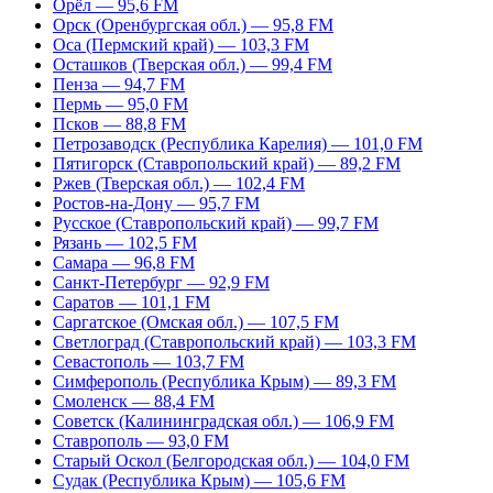
Орёл — 95,6 FM
Орск (Оренбургская обл.) — 95,8 FM
Оса (Пермский край) — 103,3 FM
Осташков (Тверская обл.) — 99,4 FM
Пенза — 94,7 FM
Пермь — 95,0 FM
Псков — 88,8 FM
Петрозаводск (Республика Карелия) — 101,0 FM
Пятигорск (Ставропольский край) — 89,2 FM
Ржев (Тверская обл.) — 102,4 FM
Ростов-на-Дону — 95,7 FM
Русское (Ставропольский край) — 99,7 FM
Рязань — 102,5 FM
Самара — 96,8 FM
Санкт-Петербург — 92,9 FM
Саратов — 101,1 FM
Саргатское (Омская обл.) — 107,5 FM
Светлоград (Ставропольский край) — 103,3 FM
Севастополь — 103,7 FM
Симферополь (Республика Крым) — 89,3 FM
Смоленск — 88,4 FM
Советск (Калининградская обл.) — 106,9 FM
Ставрополь — 93,0 FM
Старый Оскол (Белгородская обл.) — 104,0 FM
Судак (Республика Крым) — 105,6 FM