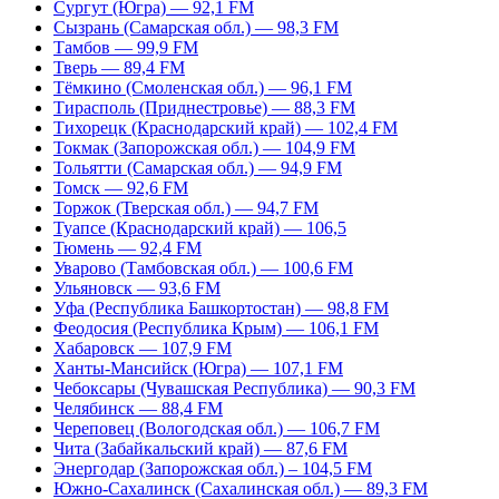
Сургут (Югра) — 92,1 FM
Сызрань (Самарская обл.) — 98,3 FM
Тамбов — 99,9 FM
Тверь — 89,4 FM
Тёмкино (Смоленская обл.) — 96,1 FM
Тирасполь (Приднестровье) — 88,3 FM
Тихорецк (Краснодарский край) — 102,4 FM
Токмак (Запорожская обл.) — 104,9 FM
Тольятти (Самарская обл.) — 94,9 FM
Томск — 92,6 FM
Торжок (Тверская обл.) — 94,7 FM
Туапсе (Краснодарский край) — 106,5
Тюмень — 92,4 FM
Уварово (Тамбовская обл.) — 100,6 FM
Ульяновск — 93,6 FM
Уфа (Республика Башкортостан) — 98,8 FM
Феодосия (Республика Крым) — 106,1 FM
Хабаровск — 107,9 FM
Ханты-Мансийск (Югра) — 107,1 FM
Чебоксары (Чувашская Республика) — 90,3 FM
Челябинск — 88,4 FM
Череповец (Вологодская обл.) — 106,7 FM
Чита (Забайкальский край) — 87,6 FM
Энергодар (Запорожская обл.) – 104,5 FM
Южно-Сахалинск (Сахалинская обл.) — 89,3 FM