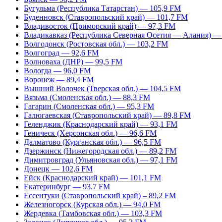
Бугульма (Республика Татарстан) — 105,9 FM
Буденновск (Ставропольский край) — 101,7 FM
Владивосток (Приморский край) — 97,3 FM
Владикавказ (Республика Северная Осетия — Алания) —
Волгодонск (Ростовская обл.) — 103,2 FM
Волгоград — 92,6 FM
Волноваха (ДНР) — 99,5 FM
Вологда — 96,0 FM
Воронеж — 89,4 FM
Вышний Волочек (Тверская обл.) — 104,5 FM
Вязьма (Смоленская обл.) — 88,3 FM
Гагарин (Смоленская обл.) — 95,3 FM
Галюгаевская (Ставропольский край) — 89,8 FM
Геленджик (Краснодарский край) — 93,1 FM
Геническ (Херсонская обл.) — 96,6 FM
Далматово (Курганская обл.) — 96,5 FM
Дзержинск (Нижегородская обл.) — 89,2 FM
Димитровград (Ульяновская обл.) — 97,1 FM
Донецк — 102,6 FM
Ейск (Краснодарский край) — 101,1 FM
Екатеринбург — 93,7 FM
Ессентуки (Ставропольский край) – 89,2 FM
Железногорск (Курская обл.) — 94,0 FM
Жердевка (Тамбовская обл.) — 103,3 FM