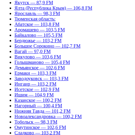
Якутск — 87,9 FM
Ялта (Республика Крым) — 106,8 FM
Ярославль — 98,3 FM
Тюменская область:
Абатское — 103,8 FM
Аромашево — 103,5 FM
Байкалово — 105,5 FM
Бердюжье — 103,2 FM
Большое Сорокино — 102,7 FM
Вагай — 97,0 FM
Викулово — 103,6 FM
Голышманово — 105,4 FM
Демьянское — 102,6 FM
Ермаки — 103,3 FM
Заводоуковск — 103,3 FM
Ингаир — 103,2 FM
Исетское — 102,9 FM
Ишим — 104,9 FM
Казанское — 100,2 FM
Нагорный — 100,4 FM
Нижняя Тавда — 101,2 FM
Новоалександровка — 100,2 FM
Тобольск — 98,3 FM
Омутинское — 102,6 FM
Сладково — 103,2 FM