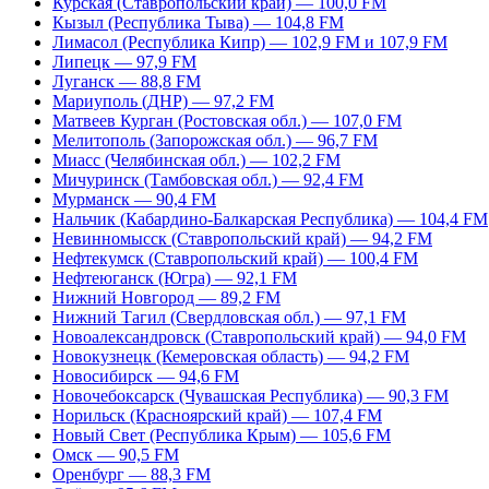
Курская (Ставропольский край) — 100,0 FM
Кызыл (Республика Тыва) — 104,8 FM
Лимасол (Республика Кипр) — 102,9 FM и 107,9 FM
Липецк — 97,9 FM
Луганск — 88,8 FM
Мариуполь (ДНР) — 97,2 FM
Матвеев Курган (Ростовская обл.) — 107,0 FM
Мелитополь (Запорожская обл.) — 96,7 FM
Миасс (Челябинская обл.) — 102,2 FM
Мичуринск (Тамбовская обл.) — 92,4 FM
Мурманск — 90,4 FM
Нальчик (Кабардино-Балкарская Республика) — 104,4 FM
Невинномысск (Ставропольский край) — 94,2 FM
Нефтекумск (Ставропольский край) — 100,4 FM
Нефтеюганск (Югра) — 92,1 FM
Нижний Новгород — 89,2 FM
Нижний Тагил (Свердловская обл.) — 97,1 FM
Новоалександровск (Ставропольский край) — 94,0 FM
Новокузнецк (Кемеровская область) — 94,2 FM
Новосибирск — 94,6 FM
Новочебоксарск (Чувашская Республика) — 90,3 FM
Норильск (Красноярский край) — 107,4 FM
Новый Свет (Республика Крым) — 105,6 FM
Омск — 90,5 FM
Оренбург — 88,3 FM