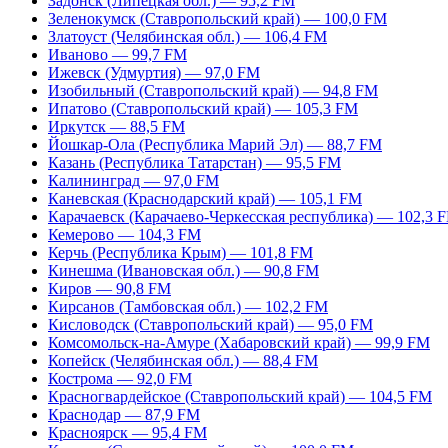
Задонск (Липецкая обл.) — 95,2 FM
Зеленокумск (Ставропольский край) — 100,0 FM
Златоуст (Челябинская обл.) — 106,4 FM
Иваново — 99,7 FM
Ижевск (Удмуртия) — 97,0 FM
Изобильный (Ставропольский край) — 94,8 FM
Ипатово (Ставропольский край) — 105,3 FM
Иркутск — 88,5 FM
Йошкар-Ола (Республика Марий Эл) — 88,7 FM
Казань (Республика Татарстан) — 95,5 FM
Калининград — 97,0 FM
Каневская (Краснодарский край) — 105,1 FM
Карачаевск (Карачаево-Черкесская республика) — 102,3 
Кемерово — 104,3 FM
Керчь (Республика Крым) — 101,8 FM
Кинешма (Ивановская обл.) — 90,8 FM
Киров — 90,8 FM
Кирсанов (Тамбовская обл.) — 102,2 FM
Кисловодск (Ставропольский край) — 95,0 FM
Комсомольск-на-Амуре (Хабаровский край) — 99,9 FM
Копейск (Челябинская обл.) — 88,4 FM
Кострома — 92,0 FM
Красногвардейское (Ставропольский край) — 104,5 FM
Краснодар — 87,9 FM
Красноярск — 95,4 FM