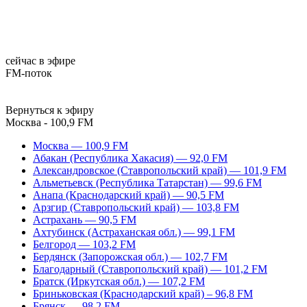
сейчас в эфире
FM-поток
Вернуться к эфиру
Москва - 100,9 FM
Москва — 100,9 FM
Абакан (Республика Хакасия) — 92,0 FM
Александровское (Ставропольский край) — 101,9 FM
Альметьевск (Республика Татарстан) — 99,6 FM
Анапа (Краснодарский край) — 90,5 FM
Арзгир (Ставропольский край) — 103,8 FM
Астрахань — 90,5 FM
Ахтубинск (Астраханская обл.) — 99,1 FM
Белгород — 103,2 FM
Бердянск (Запорожская обл.) — 102,7 FM
Благодарный (Ставропольский край) — 101,2 FM
Братск (Иркутская обл.) — 107,2 FM
Бриньковская (Краснодарский край) – 96,8 FM
Брянск — 98,2 FM