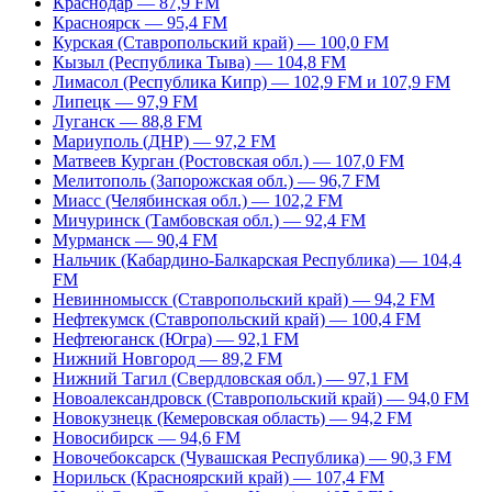
Краснодар — 87,9 FM
Красноярск — 95,4 FM
Курская (Ставропольский край) — 100,0 FM
Кызыл (Республика Тыва) — 104,8 FM
Лимасол (Республика Кипр) — 102,9 FM и 107,9 FM
Липецк — 97,9 FM
Луганск — 88,8 FM
Мариуполь (ДНР) — 97,2 FM
Матвеев Курган (Ростовская обл.) — 107,0 FM
Мелитополь (Запорожская обл.) — 96,7 FM
Миасс (Челябинская обл.) — 102,2 FM
Мичуринск (Тамбовская обл.) — 92,4 FM
Мурманск — 90,4 FM
Нальчик (Кабардино-Балкарская Республика) — 104,4
FM
Невинномысск (Ставропольский край) — 94,2 FM
Нефтекумск (Ставропольский край) — 100,4 FM
Нефтеюганск (Югра) — 92,1 FM
Нижний Новгород — 89,2 FM
Нижний Тагил (Свердловская обл.) — 97,1 FM
Новоалександровск (Ставропольский край) — 94,0 FM
Новокузнецк (Кемеровская область) — 94,2 FM
Новосибирск — 94,6 FM
Новочебоксарск (Чувашская Республика) — 90,3 FM
Норильск (Красноярский край) — 107,4 FM