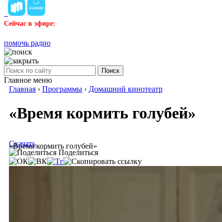
Сейчас в эфире:
помочь радио
Поиск
Главное меню
Главная
›
Программы
›
Домашний кинотеатр
«Время кормить голубей»
Скачать
«Время кормить голубей»
Поделиться