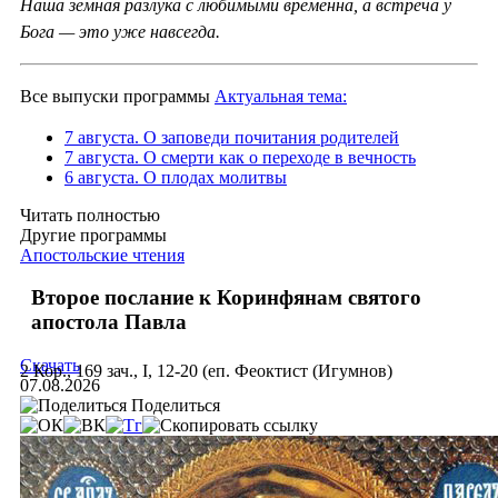
Наша земная разлука с любимыми временна, а встреча у
Бога — это уже навсегда.
Все выпуски программы
Актуальная тема:
7 августа. О заповеди почитания родителей
7 августа. О смерти как о переходе в вечность
6 августа. О плодах молитвы
Читать полностью
Другие программы
Апостольские чтения
Второе послание к Коринфянам святого
апостола Павла
Скачать
2 Кор., 169 зач., I, 12-20 (еп. Феоктист (Игумнов)
07.08.2026
Поделиться