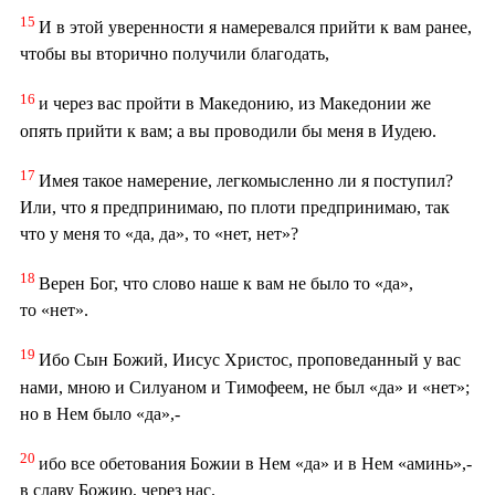
15
И в этой уверенности я намеревался прийти к вам ранее,
чтобы вы вторично получили благодать,
16
и через вас пройти в Македонию, из Македонии же
опять прийти к вам; а вы проводили бы меня в Иудею.
17
Имея такое намерение, легкомысленно ли я поступил?
Или, что я предпринимаю, по плоти предпринимаю, так
что у меня то «да, да», то «нет, нет»?
18
Верен Бог, что слово наше к вам не было то «да»,
то «нет».
19
Ибо Сын Божий, Иисус Христос, проповеданный у вас
нами, мною и Силуаном и Тимофеем, не был «да» и «нет»;
но в Нем было «да»,-
20
ибо все обетования Божии в Нем «да» и в Нем «аминь»,-
в славу Божию, через нас.