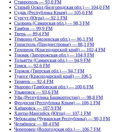
Ставрополь — 93,0 FM
Старый Оскол (Белгородская обл.) — 104,0 FM
Судак (Республика Крым) — 105,6 FM
Сургут (Югра) — 92,1 FM
Сызрань (Самарская обл.) — 98,3 FM
Тамбов — 99,9 FM
Тверь — 89,4 FM
Тёмкино (Смоленская обл.) — 96,1 FM
Тирасполь (Приднестровье) — 88,3 FM
Тихорецк (Краснодарский край) — 102,4 FM
Токмак (Запорожская обл.) — 104,9 FM
Тольятти (Самарская обл.) — 94,9 FM
Томск — 92,6 FM
Торжок (Тверская обл.) — 94,7 FM
Туапсе (Краснодарский край) — 106,5
Тюмень — 92,4 FM
Уварово (Тамбовская обл.) — 100,6 FM
Ульяновск — 93,6 FM
Уфа (Республика Башкортостан) — 98,8 FM
Феодосия (Республика Крым) — 106,1 FM
Хабаровск — 107,9 FM
Ханты-Мансийск (Югра) — 107,1 FM
Чебоксары (Чувашская Республика) — 90,3 FM
Челябинск — 88,4 FM
Череповец (Вологодская обл.) — 106,7 FM