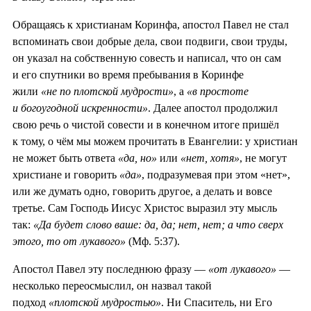
Обращаясь к христианам Коринфа, апостол Павел не стал
вспоминать свои добрые дела, свои подвиги, свои труды,
он указал на собственную совесть и написал, что он сам
и его спутники во время пребывания в Коринфе
жили
«не по плотской мудрости»
, а
«в простоте
и богоугодной искренности»
. Далее апостол продолжил
свою речь о чистой совести и в конечном итоге пришёл
к тому, о чём мы можем прочитать в Евангелии: у христиан
не может быть ответа
«да, но»
или
«нет, хотя»
, не могут
христиане и говорить
«да»
, подразумевая при этом «нет»,
или же думать одно, говорить другое, а делать и вовсе
третье. Сам Господь Иисус Христос выразил эту мысль
так:
«Да будет слово ваше: да, да; нет, нет; а что сверх
этого, то от лукавого»
(Мф. 5:37).
Апостол Павел эту последнюю фразу —
«от лукавого»
—
несколько переосмыслил, он назвал такой
подход
«плотской мудростью»
. Ни Спаситель, ни Его