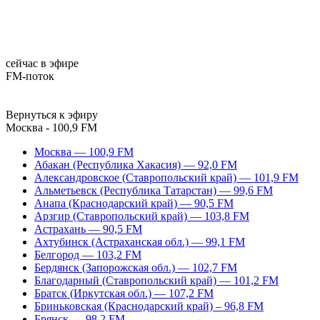
сейчас в эфире
FM-поток
Вернуться к эфиру
Москва - 100,9 FM
Москва — 100,9 FM
Абакан (Республика Хакасия) — 92,0 FM
Александровское (Ставропольский край) — 101,9 FM
Альметьевск (Республика Татарстан) — 99,6 FM
Анапа (Краснодарский край) — 90,5 FM
Арзгир (Ставропольский край) — 103,8 FM
Астрахань — 90,5 FM
Ахтубинск (Астраханская обл.) — 99,1 FM
Белгород — 103,2 FM
Бердянск (Запорожская обл.) — 102,7 FM
Благодарный (Ставропольский край) — 101,2 FM
Братск (Иркутская обл.) — 107,2 FM
Бриньковская (Краснодарский край) – 96,8 FM
Брянск — 98,2 FM