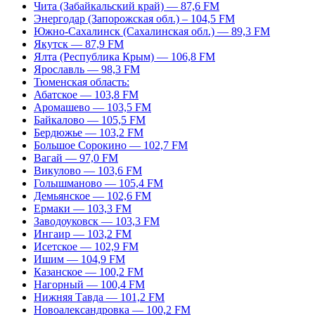
Чита (Забайкальский край) — 87,6 FM
Энергодар (Запорожская обл.) – 104,5 FM
Южно-Сахалинск (Сахалинская обл.) — 89,3 FM
Якутск — 87,9 FM
Ялта (Республика Крым) — 106,8 FM
Ярославль — 98,3 FM
Тюменская область:
Абатское — 103,8 FM
Аромашево — 103,5 FM
Байкалово — 105,5 FM
Бердюжье — 103,2 FM
Большое Сорокино — 102,7 FM
Вагай — 97,0 FM
Викулово — 103,6 FM
Голышманово — 105,4 FM
Демьянское — 102,6 FM
Ермаки — 103,3 FM
Заводоуковск — 103,3 FM
Ингаир — 103,2 FM
Исетское — 102,9 FM
Ишим — 104,9 FM
Казанское — 100,2 FM
Нагорный — 100,4 FM
Нижняя Тавда — 101,2 FM
Новоалександровка — 100,2 FM