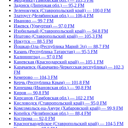
Жердевка (Тамбовская обл.) — 103,3 FM
Задонск (Липецкая обл.) — 95,2 FM
Зеленокумск (Ставропольский край) — 100,0 FM
Златоуст (Челябинская обл.) — 106,4 FM
Иваново — 99,7 FM
Ижевск (Удмуртия) — 97,0 FM
Изобильный (Ставропольский край) — 94,8 FM
Ипатово (Ставропольский край) — 105,3 FM
Иркутск — 88,5 FM
Йошкар-Ола (Республика Марий Эл) — 88,7 FM
Казань (Республика Татарстан) — 95,5 FM
Калининград — 97,0 FM
Каневская (Краснодарский край) — 105,1 FM
Карачаевск (Карачаево-Черкесская республика) — 102,3
FM
Кемерово — 104,3 FM
Керчь (Республика Крым) — 101,8 FM
Кинешма (Ивановская обл.) — 90,8 FM
Киров — 90,8 FM
Кирсанов (Тамбовская обл.) — 102,2 FM
Кисловодск (Ставропольский край) — 95,0 FM
Комсомольск-на-Амуре (Хабаровский край) — 99,9 FM
Копейск (Челябинская обл.) — 88,4 FM
Кострома — 92,0 FM
Красногвардейское (Ставропольский край) — 104,5 FM