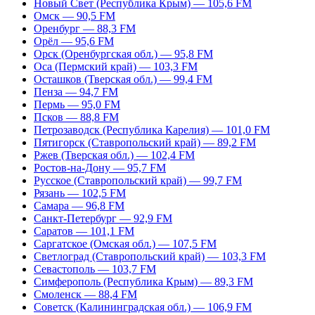
Новый Свет (Республика Крым) — 105,6 FM
Омск — 90,5 FM
Оренбург — 88,3 FM
Орёл — 95,6 FM
Орск (Оренбургская обл.) — 95,8 FM
Оса (Пермский край) — 103,3 FM
Осташков (Тверская обл.) — 99,4 FM
Пенза — 94,7 FM
Пермь — 95,0 FM
Псков — 88,8 FM
Петрозаводск (Республика Карелия) — 101,0 FM
Пятигорск (Ставропольский край) — 89,2 FM
Ржев (Тверская обл.) — 102,4 FM
Ростов-на-Дону — 95,7 FM
Русское (Ставропольский край) — 99,7 FM
Рязань — 102,5 FM
Самара — 96,8 FM
Санкт-Петербург — 92,9 FM
Саратов — 101,1 FM
Саргатское (Омская обл.) — 107,5 FM
Светлоград (Ставропольский край) — 103,3 FM
Севастополь — 103,7 FM
Симферополь (Республика Крым) — 89,3 FM
Смоленск — 88,4 FM
Советск (Калининградская обл.) — 106,9 FM