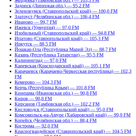
Жердевка (Тамбовская обл.) — 103,3 FM
Задонск (Липецкая обл.) — 95,2 FM
Зеленокумск (Ставропольский край) — 100,0 FM
Златоуст (Челябинская обл.) — 106,4 FM
Иваново — 99,7 FM
Ижевск (Удмуртия) — 97,0 FM
Изобильный (Ставропольский край) — 94,8 FM
Ипатово (Ставропольский край) — 105,3 FM
Иркутск — 88,5 FM
Йошкар-Ола (Республика Марий Эл) — 88,7 FM
Казань (Республика Татарстан) — 95,5 FM
Калининград — 97,0 FM
Каневская (Краснодарский край) — 105,1 FM
Карачаевск (Карачаево-Черкесская республика) — 102,3
FM
Кемерово — 104,3 FM
Керчь (Республика Крым) — 101,8 FM
Кинешма (Ивановская обл.) — 90,8 FM
Киров — 90,8 FM
Кирсанов (Тамбовская обл.) — 102,2 FM
Кисловодск (Ставропольский край) — 95,0 FM
Комсомольск-на-Амуре (Хабаровский край) — 99,9 FM
Копейск (Челябинская обл.) — 88,4 FM
Кострома — 92,0 FM
Красногвардейское (Ставропольский край) — 104,5 FM