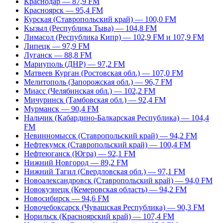
Краснодар — 87,9 FM
Красноярск — 95,4 FM
Курская (Ставропольский край) — 100,0 FM
Кызыл (Республика Тыва) — 104,8 FM
Лимасол (Республика Кипр) — 102,9 FM и 107,9 FM
Липецк — 97,9 FM
Луганск — 88,8 FM
Мариуполь (ДНР) — 97,2 FM
Матвеев Курган (Ростовская обл.) — 107,0 FM
Мелитополь (Запорожская обл.) — 96,7 FM
Миасс (Челябинская обл.) — 102,2 FM
Мичуринск (Тамбовская обл.) — 92,4 FM
Мурманск — 90,4 FM
Нальчик (Кабардино-Балкарская Республика) — 104,4
FM
Невинномысск (Ставропольский край) — 94,2 FM
Нефтекумск (Ставропольский край) — 100,4 FM
Нефтеюганск (Югра) — 92,1 FM
Нижний Новгород — 89,2 FM
Нижний Тагил (Свердловская обл.) — 97,1 FM
Новоалександровск (Ставропольский край) — 94,0 FM
Новокузнецк (Кемеровская область) — 94,2 FM
Новосибирск — 94,6 FM
Новочебоксарск (Чувашская Республика) — 90,3 FM
Норильск (Красноярский край) — 107,4 FM