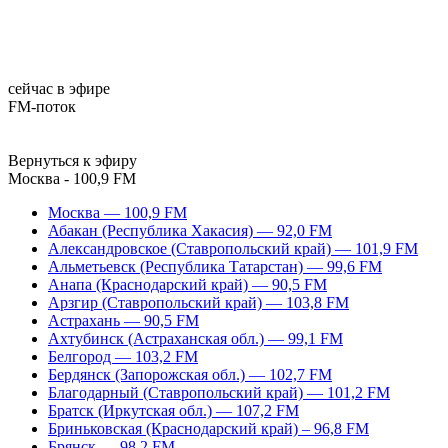
сейчас в эфире
FM-поток
Вернуться к эфиру
Москва - 100,9 FM
Москва — 100,9 FM
Абакан (Республика Хакасия) — 92,0 FM
Александровское (Ставропольский край) — 101,9 FM
Альметьевск (Республика Татарстан) — 99,6 FM
Анапа (Краснодарский край) — 90,5 FM
Арзгир (Ставропольский край) — 103,8 FM
Астрахань — 90,5 FM
Ахтубинск (Астраханская обл.) — 99,1 FM
Белгород — 103,2 FM
Бердянск (Запорожская обл.) — 102,7 FM
Благодарный (Ставропольский край) — 101,2 FM
Братск (Иркутская обл.) — 107,2 FM
Бриньковская (Краснодарский край) – 96,8 FM
Брянск — 98,2 FM