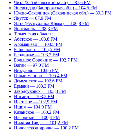
Чита (Забайкальский край) — 87,6 FM
Энергодар (Запорожская обл.) – 104,5 FM
Южно-Сахалинск (Сахалинская обл.) — 89,3 FM
Якутск — 87,9 FM
Ялта (Республика Крым) — 106,8 FM
Ярославль — 98,3 FM
Тюменская область:
Абатское — 103,8 FM
Аромашево — 103,5 FM
Байкалово — 105,5 FM
Бердюжье — 103,2 FM
Большое Сорокино — 102,7 FM
Вагай — 97,0 FM
Викулово — 103,6 FM
Голышманово — 105,4 FM
Демьянское — 102,6 FM
Ермаки — 103,3 FM
Заводоуковск — 103,3 FM
Ингаир — 103,2 FM
Исетское — 102,9 FM
Ишим — 104,9 FM
Казанское — 100,2 FM
Нагорный — 100,4 FM
Нижняя Тавда — 101,2 FM
Новоалександровка — 100,2 FM