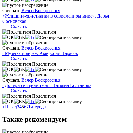
Слушать
Вечер Воскресенья
«Женщина-христианка в современном мире». Дарья
Сосновская
Скачать
Поделиться
Слушать
Вечер Воскресенья
«Музыка и вера». Амвросий Тарасов
Скачать
Поделиться
Слушать
Вечер Воскресенья
«Дочери священников». Татьяна Колганова
Скачать
Поделиться
‹ Назад
3
4
5
6
7
Вперед ›
Также рекомендуем