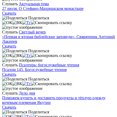
Слушать
Актуальная тема
27 июля. О Стефано-Махрищском монастыре
Скачать
Поделиться
Слушать
Светлый вечер
«Первая и вторая библейские заповеди». Священник Антоний
Лакирев
Скачать
Поделиться
Слушать
Псалтирь: богослужебные чтения
Псалом 145. Богослужебные чтения
Скачать
Поделиться
Слушать
Дело дня
Поможем купить и доставить продукты и тёплую одежду
кочевым племенам Якутии
Скачать
Поделиться