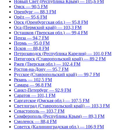
Новый Свет (Республика Крым) — 105,6 FM
Омск — 90,5 FM
Оренбург — 88,3 FM
Орёл — 95,6 FM
Орск (Оренбургская обл.) — 95,8 FM
Оса (Пермский край) — 103,3 FM
Осташков (Тверская обл.) — 99,4 FM
Пенза — 94,7 FM
Пермь — 95,0 FM
Псков — 88,8 FM
Петрозаводск (Республика Карелия) — 101,0 FM
Пятигорск (Ставропольский край) — 89,2 FM
Ржев (Тверская обл.) — 102,4 FM
Ростов-на-Дону — 95,7 FM
Русское (Ставропольский край) — 99,7 FM
Рязань — 102,5 FM
Самара — 96,8 FM
Санкт-Петербург — 92,9 FM
Саратов — 101,1 FM
Саргатское (Омская обл.) — 107,5 FM
Светлоград (Ставропольский край) — 103,3 FM
Севастополь — 103,7 FM
Симферополь (Республика Крым) — 89,3 FM
Смоленск — 88,4 FM
Советск (Калининградская обл.) — 106,9 FM