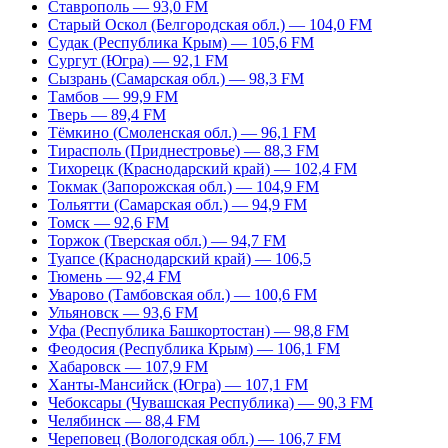
Ставрополь — 93,0 FM
Старый Оскол (Белгородская обл.) — 104,0 FM
Судак (Республика Крым) — 105,6 FM
Сургут (Югра) — 92,1 FM
Сызрань (Самарская обл.) — 98,3 FM
Тамбов — 99,9 FM
Тверь — 89,4 FM
Тёмкино (Смоленская обл.) — 96,1 FM
Тирасполь (Приднестровье) — 88,3 FM
Тихорецк (Краснодарский край) — 102,4 FM
Токмак (Запорожская обл.) — 104,9 FM
Тольятти (Самарская обл.) — 94,9 FM
Томск — 92,6 FM
Торжок (Тверская обл.) — 94,7 FM
Туапсе (Краснодарский край) — 106,5
Тюмень — 92,4 FM
Уварово (Тамбовская обл.) — 100,6 FM
Ульяновск — 93,6 FM
Уфа (Республика Башкортостан) — 98,8 FM
Феодосия (Республика Крым) — 106,1 FM
Хабаровск — 107,9 FM
Ханты-Мансийск (Югра) — 107,1 FM
Чебоксары (Чувашская Республика) — 90,3 FM
Челябинск — 88,4 FM
Череповец (Вологодская обл.) — 106,7 FM