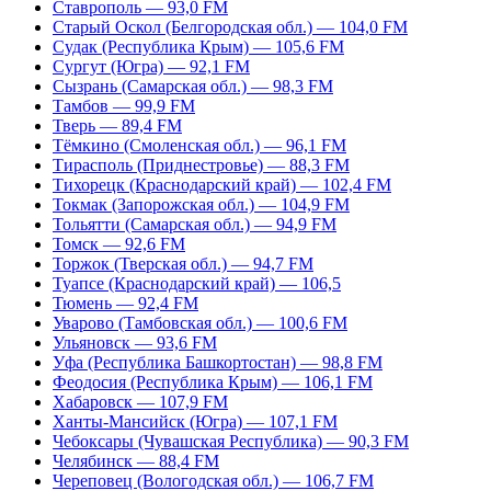
Ставрополь — 93,0 FM
Старый Оскол (Белгородская обл.) — 104,0 FM
Судак (Республика Крым) — 105,6 FM
Сургут (Югра) — 92,1 FM
Сызрань (Самарская обл.) — 98,3 FM
Тамбов — 99,9 FM
Тверь — 89,4 FM
Тёмкино (Смоленская обл.) — 96,1 FM
Тирасполь (Приднестровье) — 88,3 FM
Тихорецк (Краснодарский край) — 102,4 FM
Токмак (Запорожская обл.) — 104,9 FM
Тольятти (Самарская обл.) — 94,9 FM
Томск — 92,6 FM
Торжок (Тверская обл.) — 94,7 FM
Туапсе (Краснодарский край) — 106,5
Тюмень — 92,4 FM
Уварово (Тамбовская обл.) — 100,6 FM
Ульяновск — 93,6 FM
Уфа (Республика Башкортостан) — 98,8 FM
Феодосия (Республика Крым) — 106,1 FM
Хабаровск — 107,9 FM
Ханты-Мансийск (Югра) — 107,1 FM
Чебоксары (Чувашская Республика) — 90,3 FM
Челябинск — 88,4 FM
Череповец (Вологодская обл.) — 106,7 FM