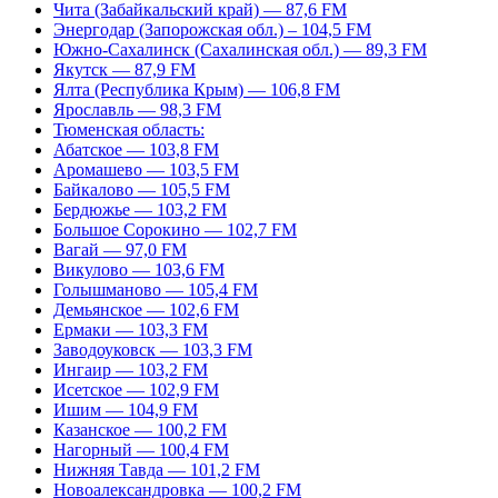
Чита (Забайкальский край) — 87,6 FM
Энергодар (Запорожская обл.) – 104,5 FM
Южно-Сахалинск (Сахалинская обл.) — 89,3 FM
Якутск — 87,9 FM
Ялта (Республика Крым) — 106,8 FM
Ярославль — 98,3 FM
Тюменская область:
Абатское — 103,8 FM
Аромашево — 103,5 FM
Байкалово — 105,5 FM
Бердюжье — 103,2 FM
Большое Сорокино — 102,7 FM
Вагай — 97,0 FM
Викулово — 103,6 FM
Голышманово — 105,4 FM
Демьянское — 102,6 FM
Ермаки — 103,3 FM
Заводоуковск — 103,3 FM
Ингаир — 103,2 FM
Исетское — 102,9 FM
Ишим — 104,9 FM
Казанское — 100,2 FM
Нагорный — 100,4 FM
Нижняя Тавда — 101,2 FM
Новоалександровка — 100,2 FM