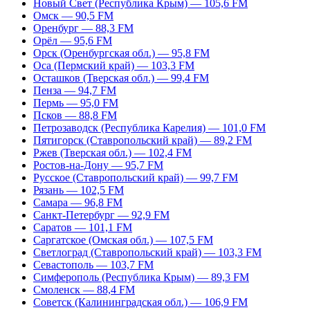
Новый Свет (Республика Крым) — 105,6 FM
Омск — 90,5 FM
Оренбург — 88,3 FM
Орёл — 95,6 FM
Орск (Оренбургская обл.) — 95,8 FM
Оса (Пермский край) — 103,3 FM
Осташков (Тверская обл.) — 99,4 FM
Пенза — 94,7 FM
Пермь — 95,0 FM
Псков — 88,8 FM
Петрозаводск (Республика Карелия) — 101,0 FM
Пятигорск (Ставропольский край) — 89,2 FM
Ржев (Тверская обл.) — 102,4 FM
Ростов-на-Дону — 95,7 FM
Русское (Ставропольский край) — 99,7 FM
Рязань — 102,5 FM
Самара — 96,8 FM
Санкт-Петербург — 92,9 FM
Саратов — 101,1 FM
Саргатское (Омская обл.) — 107,5 FM
Светлоград (Ставропольский край) — 103,3 FM
Севастополь — 103,7 FM
Симферополь (Республика Крым) — 89,3 FM
Смоленск — 88,4 FM
Советск (Калининградская обл.) — 106,9 FM