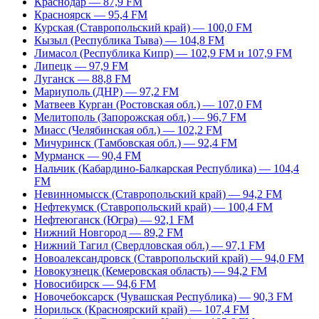
Краснодар — 87,9 FM
Красноярск — 95,4 FM
Курская (Ставропольский край) — 100,0 FM
Кызыл (Республика Тыва) — 104,8 FM
Лимасол (Республика Кипр) — 102,9 FM и 107,9 FM
Липецк — 97,9 FM
Луганск — 88,8 FM
Мариуполь (ДНР) — 97,2 FM
Матвеев Курган (Ростовская обл.) — 107,0 FM
Мелитополь (Запорожская обл.) — 96,7 FM
Миасс (Челябинская обл.) — 102,2 FM
Мичуринск (Тамбовская обл.) — 92,4 FM
Мурманск — 90,4 FM
Нальчик (Кабардино-Балкарская Республика) — 104,4
FM
Невинномысск (Ставропольский край) — 94,2 FM
Нефтекумск (Ставропольский край) — 100,4 FM
Нефтеюганск (Югра) — 92,1 FM
Нижний Новгород — 89,2 FM
Нижний Тагил (Свердловская обл.) — 97,1 FM
Новоалександровск (Ставропольский край) — 94,0 FM
Новокузнецк (Кемеровская область) — 94,2 FM
Новосибирск — 94,6 FM
Новочебоксарск (Чувашская Республика) — 90,3 FM
Норильск (Красноярский край) — 107,4 FM