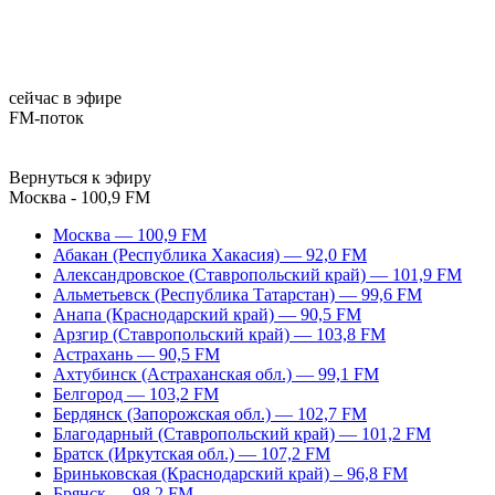
сейчас в эфире
FM-поток
Вернуться к эфиру
Москва - 100,9 FM
Москва — 100,9 FM
Абакан (Республика Хакасия) — 92,0 FM
Александровское (Ставропольский край) — 101,9 FM
Альметьевск (Республика Татарстан) — 99,6 FM
Анапа (Краснодарский край) — 90,5 FM
Арзгир (Ставропольский край) — 103,8 FM
Астрахань — 90,5 FM
Ахтубинск (Астраханская обл.) — 99,1 FM
Белгород — 103,2 FM
Бердянск (Запорожская обл.) — 102,7 FM
Благодарный (Ставропольский край) — 101,2 FM
Братск (Иркутская обл.) — 107,2 FM
Бриньковская (Краснодарский край) – 96,8 FM
Брянск — 98,2 FM