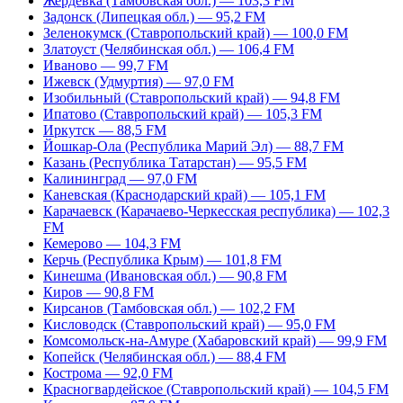
Жердевка (Тамбовская обл.) — 103,3 FM
Задонск (Липецкая обл.) — 95,2 FM
Зеленокумск (Ставропольский край) — 100,0 FM
Златоуст (Челябинская обл.) — 106,4 FM
Иваново — 99,7 FM
Ижевск (Удмуртия) — 97,0 FM
Изобильный (Ставропольский край) — 94,8 FM
Ипатово (Ставропольский край) — 105,3 FM
Иркутск — 88,5 FM
Йошкар-Ола (Республика Марий Эл) — 88,7 FM
Казань (Республика Татарстан) — 95,5 FM
Калининград — 97,0 FM
Каневская (Краснодарский край) — 105,1 FM
Карачаевск (Карачаево-Черкесская республика) — 102,3
FM
Кемерово — 104,3 FM
Керчь (Республика Крым) — 101,8 FM
Кинешма (Ивановская обл.) — 90,8 FM
Киров — 90,8 FM
Кирсанов (Тамбовская обл.) — 102,2 FM
Кисловодск (Ставропольский край) — 95,0 FM
Комсомольск-на-Амуре (Хабаровский край) — 99,9 FM
Копейск (Челябинская обл.) — 88,4 FM
Кострома — 92,0 FM
Красногвардейское (Ставропольский край) — 104,5 FM