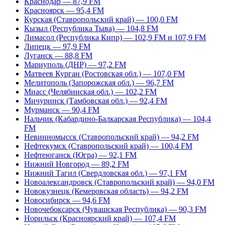
Краснодар — 87,9 FM
Красноярск — 95,4 FM
Курская (Ставропольский край) — 100,0 FM
Кызыл (Республика Тыва) — 104,8 FM
Лимасол (Республика Кипр) — 102,9 FM и 107,9 FM
Липецк — 97,9 FM
Луганск — 88,8 FM
Мариуполь (ДНР) — 97,2 FM
Матвеев Курган (Ростовская обл.) — 107,0 FM
Мелитополь (Запорожская обл.) — 96,7 FM
Миасс (Челябинская обл.) — 102,2 FM
Мичуринск (Тамбовская обл.) — 92,4 FM
Мурманск — 90,4 FM
Нальчик (Кабардино-Балкарская Республика) — 104,4
FM
Невинномысск (Ставропольский край) — 94,2 FM
Нефтекумск (Ставропольский край) — 100,4 FM
Нефтеюганск (Югра) — 92,1 FM
Нижний Новгород — 89,2 FM
Нижний Тагил (Свердловская обл.) — 97,1 FM
Новоалександровск (Ставропольский край) — 94,0 FM
Новокузнецк (Кемеровская область) — 94,2 FM
Новосибирск — 94,6 FM
Новочебоксарск (Чувашская Республика) — 90,3 FM
Норильск (Красноярский край) — 107,4 FM