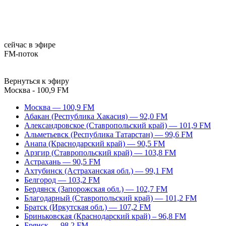
сейчас в эфире
FM-поток
Вернуться к эфиру
Москва - 100,9 FM
Москва — 100,9 FM
Абакан (Республика Хакасия) — 92,0 FM
Александровское (Ставропольский край) — 101,9 FM
Альметьевск (Республика Татарстан) — 99,6 FM
Анапа (Краснодарский край) — 90,5 FM
Арзгир (Ставропольский край) — 103,8 FM
Астрахань — 90,5 FM
Ахтубинск (Астраханская обл.) — 99,1 FM
Белгород — 103,2 FM
Бердянск (Запорожская обл.) — 102,7 FM
Благодарный (Ставропольский край) — 101,2 FM
Братск (Иркутская обл.) — 107,2 FM
Бриньковская (Краснодарский край) – 96,8 FM
Брянск — 98,2 FM