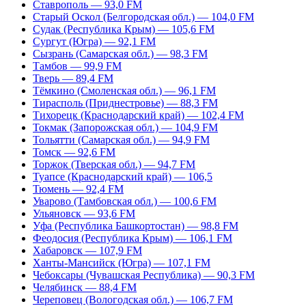
Ставрополь — 93,0 FM
Старый Оскол (Белгородская обл.) — 104,0 FM
Судак (Республика Крым) — 105,6 FM
Сургут (Югра) — 92,1 FM
Сызрань (Самарская обл.) — 98,3 FM
Тамбов — 99,9 FM
Тверь — 89,4 FM
Тёмкино (Смоленская обл.) — 96,1 FM
Тирасполь (Приднестровье) — 88,3 FM
Тихорецк (Краснодарский край) — 102,4 FM
Токмак (Запорожская обл.) — 104,9 FM
Тольятти (Самарская обл.) — 94,9 FM
Томск — 92,6 FM
Торжок (Тверская обл.) — 94,7 FM
Туапсе (Краснодарский край) — 106,5
Тюмень — 92,4 FM
Уварово (Тамбовская обл.) — 100,6 FM
Ульяновск — 93,6 FM
Уфа (Республика Башкортостан) — 98,8 FM
Феодосия (Республика Крым) — 106,1 FM
Хабаровск — 107,9 FM
Ханты-Мансийск (Югра) — 107,1 FM
Чебоксары (Чувашская Республика) — 90,3 FM
Челябинск — 88,4 FM
Череповец (Вологодская обл.) — 106,7 FM