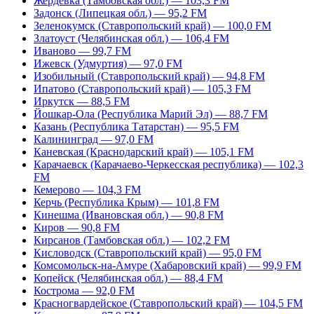
Жердевка (Тамбовская обл.) — 103,3 FM
Задонск (Липецкая обл.) — 95,2 FM
Зеленокумск (Ставропольский край) — 100,0 FM
Златоуст (Челябинская обл.) — 106,4 FM
Иваново — 99,7 FM
Ижевск (Удмуртия) — 97,0 FM
Изобильный (Ставропольский край) — 94,8 FM
Ипатово (Ставропольский край) — 105,3 FM
Иркутск — 88,5 FM
Йошкар-Ола (Республика Марий Эл) — 88,7 FM
Казань (Республика Татарстан) — 95,5 FM
Калининград — 97,0 FM
Каневская (Краснодарский край) — 105,1 FM
Карачаевск (Карачаево-Черкесская республика) — 102,3
FM
Кемерово — 104,3 FM
Керчь (Республика Крым) — 101,8 FM
Кинешма (Ивановская обл.) — 90,8 FM
Киров — 90,8 FM
Кирсанов (Тамбовская обл.) — 102,2 FM
Кисловодск (Ставропольский край) — 95,0 FM
Комсомольск-на-Амуре (Хабаровский край) — 99,9 FM
Копейск (Челябинская обл.) — 88,4 FM
Кострома — 92,0 FM
Красногвардейское (Ставропольский край) — 104,5 FM