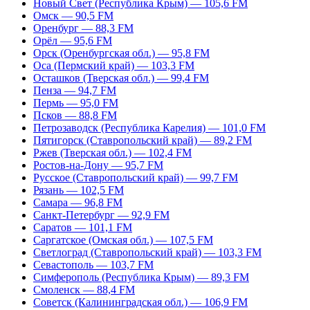
Новый Свет (Республика Крым) — 105,6 FM
Омск — 90,5 FM
Оренбург — 88,3 FM
Орёл — 95,6 FM
Орск (Оренбургская обл.) — 95,8 FM
Оса (Пермский край) — 103,3 FM
Осташков (Тверская обл.) — 99,4 FM
Пенза — 94,7 FM
Пермь — 95,0 FM
Псков — 88,8 FM
Петрозаводск (Республика Карелия) — 101,0 FM
Пятигорск (Ставропольский край) — 89,2 FM
Ржев (Тверская обл.) — 102,4 FM
Ростов-на-Дону — 95,7 FM
Русское (Ставропольский край) — 99,7 FM
Рязань — 102,5 FM
Самара — 96,8 FM
Санкт-Петербург — 92,9 FM
Саратов — 101,1 FM
Саргатское (Омская обл.) — 107,5 FM
Светлоград (Ставропольский край) — 103,3 FM
Севастополь — 103,7 FM
Симферополь (Республика Крым) — 89,3 FM
Смоленск — 88,4 FM
Советск (Калининградская обл.) — 106,9 FM