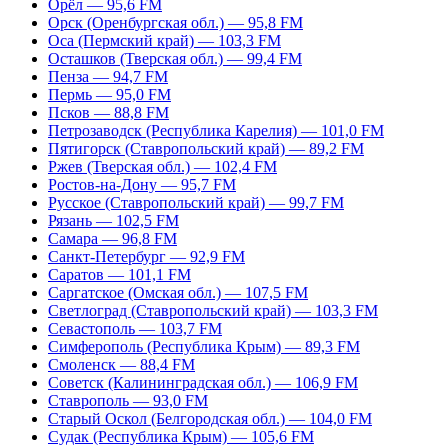
Орёл — 95,6 FM
Орск (Оренбургская обл.) — 95,8 FM
Оса (Пермский край) — 103,3 FM
Осташков (Тверская обл.) — 99,4 FM
Пенза — 94,7 FM
Пермь — 95,0 FM
Псков — 88,8 FM
Петрозаводск (Республика Карелия) — 101,0 FM
Пятигорск (Ставропольский край) — 89,2 FM
Ржев (Тверская обл.) — 102,4 FM
Ростов-на-Дону — 95,7 FM
Русское (Ставропольский край) — 99,7 FM
Рязань — 102,5 FM
Самара — 96,8 FM
Санкт-Петербург — 92,9 FM
Саратов — 101,1 FM
Саргатское (Омская обл.) — 107,5 FM
Светлоград (Ставропольский край) — 103,3 FM
Севастополь — 103,7 FM
Симферополь (Республика Крым) — 89,3 FM
Смоленск — 88,4 FM
Советск (Калининградская обл.) — 106,9 FM
Ставрополь — 93,0 FM
Старый Оскол (Белгородская обл.) — 104,0 FM
Судак (Республика Крым) — 105,6 FM