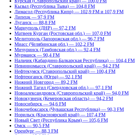
Курская (Ставропольский край) — 100,0 FM
Кызыл (Республика Тыва) — 104,8 FM
Лимасол (Республика Кипр) — 102,9 FM и 107,9 FM
Липецк — 97,9 FM
Луганск — 88,8 FM
Мариуполь (ДНР) — 97,2 FM
Матвеев Курган (Ростовская обл.) — 107,0 FM
Мелитополь (Запорожская обл.) — 96,7 FM
Миасс (Челябинская обл.) — 102,2 FM
Мичуринск (Тамбовская обл.) — 92,4 FM
Мурманск — 90,4 FM
Нальчик (Кабардино-Балкарская Республика) — 104,4 FM
Невинномысск (Ставропольский край) — 94,2 FM
Нефтекумск (Ставропольский край) — 100,4 FM
Нефтеюганск (Югра) — 92,1 FM
Нижний Новгород — 89,2 FM
Нижний Тагил (Свердловская обл.) — 97,1 FM
Новоалександровск (Ставропольский край) — 94,0 FM
Новокузнецк (Кемеровская область) — 94,2 FM
Новосибирск — 94,6 FM
Новочебоксарск (Чувашская Республика) — 90,3 FM
Норильск (Красноярский край) — 107,4 FM
Новый Свет (Республика Крым) — 105,6 FM
Омск — 90,5 FM
Оренбург — 88,3 FM