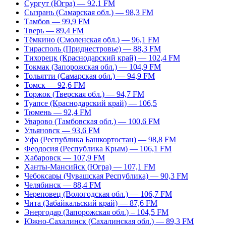
Сургут (Югра) — 92,1 FM
Сызрань (Самарская обл.) — 98,3 FM
Тамбов — 99,9 FM
Тверь — 89,4 FM
Тёмкино (Смоленская обл.) — 96,1 FM
Тирасполь (Приднестровье) — 88,3 FM
Тихорецк (Краснодарский край) — 102,4 FM
Токмак (Запорожская обл.) — 104,9 FM
Тольятти (Самарская обл.) — 94,9 FM
Томск — 92,6 FM
Торжок (Тверская обл.) — 94,7 FM
Туапсе (Краснодарский край) — 106,5
Тюмень — 92,4 FM
Уварово (Тамбовская обл.) — 100,6 FM
Ульяновск — 93,6 FM
Уфа (Республика Башкортостан) — 98,8 FM
Феодосия (Республика Крым) — 106,1 FM
Хабаровск — 107,9 FM
Ханты-Мансийск (Югра) — 107,1 FM
Чебоксары (Чувашская Республика) — 90,3 FM
Челябинск — 88,4 FM
Череповец (Вологодская обл.) — 106,7 FM
Чита (Забайкальский край) — 87,6 FM
Энергодар (Запорожская обл.) – 104,5 FM
Южно-Сахалинск (Сахалинская обл.) — 89,3 FM