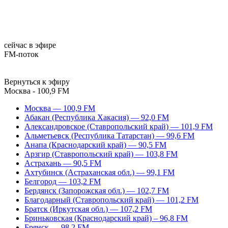
сейчас в эфире
FM-поток
Вернуться к эфиру
Москва - 100,9 FM
Москва — 100,9 FM
Абакан (Республика Хакасия) — 92,0 FM
Александровское (Ставропольский край) — 101,9 FM
Альметьевск (Республика Татарстан) — 99,6 FM
Анапа (Краснодарский край) — 90,5 FM
Арзгир (Ставропольский край) — 103,8 FM
Астрахань — 90,5 FM
Ахтубинск (Астраханская обл.) — 99,1 FM
Белгород — 103,2 FM
Бердянск (Запорожская обл.) — 102,7 FM
Благодарный (Ставропольский край) — 101,2 FM
Братск (Иркутская обл.) — 107,2 FM
Бриньковская (Краснодарский край) – 96,8 FM
Брянск — 98,2 FM