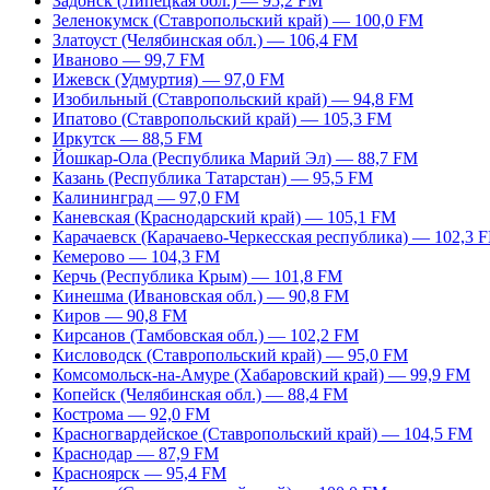
Задонск (Липецкая обл.) — 95,2 FM
Зеленокумск (Ставропольский край) — 100,0 FM
Златоуст (Челябинская обл.) — 106,4 FM
Иваново — 99,7 FM
Ижевск (Удмуртия) — 97,0 FM
Изобильный (Ставропольский край) — 94,8 FM
Ипатово (Ставропольский край) — 105,3 FM
Иркутск — 88,5 FM
Йошкар-Ола (Республика Марий Эл) — 88,7 FM
Казань (Республика Татарстан) — 95,5 FM
Калининград — 97,0 FM
Каневская (Краснодарский край) — 105,1 FM
Карачаевск (Карачаево-Черкесская республика) — 102,3 
Кемерово — 104,3 FM
Керчь (Республика Крым) — 101,8 FM
Кинешма (Ивановская обл.) — 90,8 FM
Киров — 90,8 FM
Кирсанов (Тамбовская обл.) — 102,2 FM
Кисловодск (Ставропольский край) — 95,0 FM
Комсомольск-на-Амуре (Хабаровский край) — 99,9 FM
Копейск (Челябинская обл.) — 88,4 FM
Кострома — 92,0 FM
Красногвардейское (Ставропольский край) — 104,5 FM
Краснодар — 87,9 FM
Красноярск — 95,4 FM