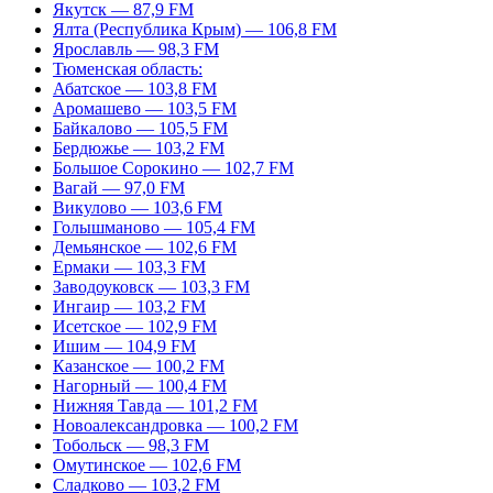
Якутск — 87,9 FM
Ялта (Республика Крым) — 106,8 FM
Ярославль — 98,3 FM
Тюменская область:
Абатское — 103,8 FM
Аромашево — 103,5 FM
Байкалово — 105,5 FM
Бердюжье — 103,2 FM
Большое Сорокино — 102,7 FM
Вагай — 97,0 FM
Викулово — 103,6 FM
Голышманово — 105,4 FM
Демьянское — 102,6 FM
Ермаки — 103,3 FM
Заводоуковск — 103,3 FM
Ингаир — 103,2 FM
Исетское — 102,9 FM
Ишим — 104,9 FM
Казанское — 100,2 FM
Нагорный — 100,4 FM
Нижняя Тавда — 101,2 FM
Новоалександровка — 100,2 FM
Тобольск — 98,3 FM
Омутинское — 102,6 FM
Сладково — 103,2 FM