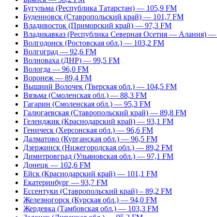
Бугульма (Республика Татарстан) — 105,9 FM
Буденновск (Ставропольский край) — 101,7 FM
Владивосток (Приморский край) — 97,3 FM
Владикавказ (Республика Северная Осетия — Алания) —
Волгодонск (Ростовская обл.) — 103,2 FM
Волгоград — 92,6 FM
Волноваха (ДНР) — 99,5 FM
Вологда — 96,0 FM
Воронеж — 89,4 FM
Вышний Волочек (Тверская обл.) — 104,5 FM
Вязьма (Смоленская обл.) — 88,3 FM
Гагарин (Смоленская обл.) — 95,3 FM
Галюгаевская (Ставропольский край) — 89,8 FM
Геленджик (Краснодарский край) — 93,1 FM
Геническ (Херсонская обл.) — 96,6 FM
Далматово (Курганская обл.) — 96,5 FM
Дзержинск (Нижегородская обл.) — 89,2 FM
Димитровград (Ульяновская обл.) — 97,1 FM
Донецк — 102,6 FM
Ейск (Краснодарский край) — 101,1 FM
Екатеринбург — 93,7 FM
Ессентуки (Ставропольский край) – 89,2 FM
Железногорск (Курская обл.) — 94,0 FM
Жердевка (Тамбовская обл.) — 103,3 FM