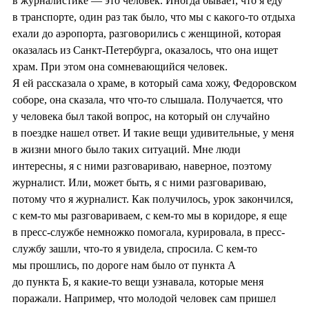
в журналистике — это человек. Иногда бывает, что я еду
в транспорте, один раз так было, что мы с какого-то отдыха
ехали до аэропорта, разговорились с женщиной, которая
оказалась из Санкт-Петербурга, оказалось, что она ищет
храм. При этом она сомневающийся человек.
Я ей рассказала о храме, в который сама хожу, Федоровском
соборе, она сказала, что что-то слышала. Получается, что
у человека был такой вопрос, на который он случайно
в поездке нашел ответ. И такие вещи удивительные, у меня
в жизни много было таких ситуаций. Мне люди
интересны, я с ними разговариваю, наверное, поэтому
журналист. Или, может быть, я с ними разговариваю,
потому что я журналист. Как получилось, урок закончился,
с кем-то мы разговариваем, с кем-то мы в коридоре, я еще
в пресс-службе немножко помогала, курировала, в пресс-
службу зашли, что-то я увидела, спросила. С кем-то
мы прошлись, по дороге нам было от пункта А
до пункта Б, я какие-то вещи узнавала, которые меня
поражали. Например, что молодой человек сам пришел