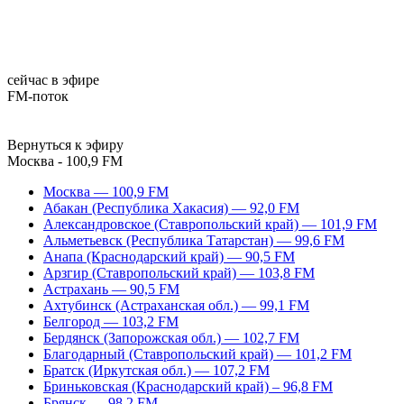
сейчас в эфире
FM-поток
Вернуться к эфиру
Москва - 100,9 FM
Москва — 100,9 FM
Абакан (Республика Хакасия) — 92,0 FM
Александровское (Ставропольский край) — 101,9 FM
Альметьевск (Республика Татарстан) — 99,6 FM
Анапа (Краснодарский край) — 90,5 FM
Арзгир (Ставропольский край) — 103,8 FM
Астрахань — 90,5 FM
Ахтубинск (Астраханская обл.) — 99,1 FM
Белгород — 103,2 FM
Бердянск (Запорожская обл.) — 102,7 FM
Благодарный (Ставропольский край) — 101,2 FM
Братск (Иркутская обл.) — 107,2 FM
Бриньковская (Краснодарский край) – 96,8 FM
Брянск — 98,2 FM