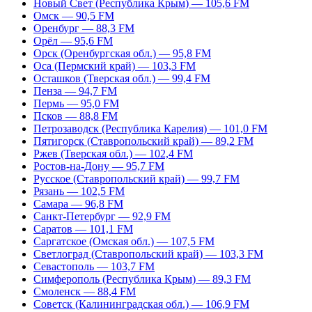
Новый Свет (Республика Крым) — 105,6 FM
Омск — 90,5 FM
Оренбург — 88,3 FM
Орёл — 95,6 FM
Орск (Оренбургская обл.) — 95,8 FM
Оса (Пермский край) — 103,3 FM
Осташков (Тверская обл.) — 99,4 FM
Пенза — 94,7 FM
Пермь — 95,0 FM
Псков — 88,8 FM
Петрозаводск (Республика Карелия) — 101,0 FM
Пятигорск (Ставропольский край) — 89,2 FM
Ржев (Тверская обл.) — 102,4 FM
Ростов-на-Дону — 95,7 FM
Русское (Ставропольский край) — 99,7 FM
Рязань — 102,5 FM
Самара — 96,8 FM
Санкт-Петербург — 92,9 FM
Саратов — 101,1 FM
Саргатское (Омская обл.) — 107,5 FM
Светлоград (Ставропольский край) — 103,3 FM
Севастополь — 103,7 FM
Симферополь (Республика Крым) — 89,3 FM
Смоленск — 88,4 FM
Советск (Калининградская обл.) — 106,9 FM