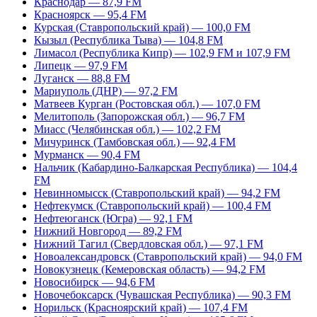
Краснодар — 87,9 FM
Красноярск — 95,4 FM
Курская (Ставропольский край) — 100,0 FM
Кызыл (Республика Тыва) — 104,8 FM
Лимасол (Республика Кипр) — 102,9 FM и 107,9 FM
Липецк — 97,9 FM
Луганск — 88,8 FM
Мариуполь (ДНР) — 97,2 FM
Матвеев Курган (Ростовская обл.) — 107,0 FM
Мелитополь (Запорожская обл.) — 96,7 FM
Миасс (Челябинская обл.) — 102,2 FM
Мичуринск (Тамбовская обл.) — 92,4 FM
Мурманск — 90,4 FM
Нальчик (Кабардино-Балкарская Республика) — 104,4
FM
Невинномысск (Ставропольский край) — 94,2 FM
Нефтекумск (Ставропольский край) — 100,4 FM
Нефтеюганск (Югра) — 92,1 FM
Нижний Новгород — 89,2 FM
Нижний Тагил (Свердловская обл.) — 97,1 FM
Новоалександровск (Ставропольский край) — 94,0 FM
Новокузнецк (Кемеровская область) — 94,2 FM
Новосибирск — 94,6 FM
Новочебоксарск (Чувашская Республика) — 90,3 FM
Норильск (Красноярский край) — 107,4 FM