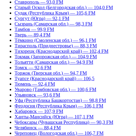
Ставрополь — 93,0 FM
Старый Оскол (Белгородская обл.) — 104,0 FM
Судак (Республика Крым) — 105,6 FM
Сургут (Югра) — 92,1 FM
Сызрань (Самарская обл.) — 98,3 FM
Тамбов — 99,9 FM
Тверь — 89,4 FM
Тёмкино (Смоленская обл.) — 96,1 FM
Тирасполь (Приднестровье) — 88,3 FM
Тихорецк (Краснодарский край) — 102,4 FM
Токмак (Запорожская обл.) — 104,9 FM
Тольятти (Самарская обл.) — 94,9 FM
Томск — 92,6 FM
Торжок (Тверская обл.) — 94,7 FM
Туапсе (Краснодарский край) — 106,5
Тюмень — 92,4 FM
Уварово (Тамбовская обл.) — 100,6 FM
Ульяновск — 93,6 FM
Уфа (Республика Башкортостан) — 98,8 FM
Феодосия (Республика Крым) — 106,1 FM
Хабаровск — 107,9 FM
Ханты-Мансийск (Югра) — 107,1 FM
Чебоксары (Чувашская Республика) — 90,3 FM
Челябинск — 88,4 FM
Череповец (Вологодская обл.) — 106,7 FM