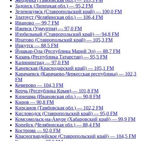
Жердевка (Тамбовская обл.) — 103,3 FM
Задонск (Липецкая обл.) — 95,2 FM
Зеленокумск (Ставропольский край) — 100,0 FM
Златоуст (Челябинская обл.) — 106,4 FM
Иваново — 99,7 FM
Ижевск (Удмуртия) — 97,0 FM
Изобильный (Ставропольский край) — 94,8 FM
Ипатово (Ставропольский край) — 105,3 FM
Иркутск — 88,5 FM
Йошкар-Ола (Республика Марий Эл) — 88,7 FM
Казань (Республика Татарстан) — 95,5 FM
Калининград — 97,0 FM
Каневская (Краснодарский край) — 105,1 FM
Карачаевск (Карачаево-Черкесская республика) — 102,3
FM
Кемерово — 104,3 FM
Керчь (Республика Крым) — 101,8 FM
Кинешма (Ивановская обл.) — 90,8 FM
Киров — 90,8 FM
Кирсанов (Тамбовская обл.) — 102,2 FM
Кисловодск (Ставропольский край) — 95,0 FM
Комсомольск-на-Амуре (Хабаровский край) — 99,9 FM
Копейск (Челябинская обл.) — 88,4 FM
Кострома — 92,0 FM
Красногвардейское (Ставропольский край) — 104,5 FM