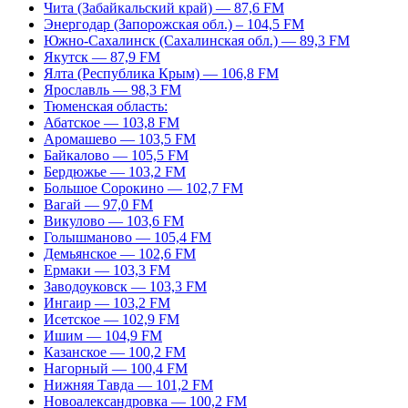
Чита (Забайкальский край) — 87,6 FM
Энергодар (Запорожская обл.) – 104,5 FM
Южно-Сахалинск (Сахалинская обл.) — 89,3 FM
Якутск — 87,9 FM
Ялта (Республика Крым) — 106,8 FM
Ярославль — 98,3 FM
Тюменская область:
Абатское — 103,8 FM
Аромашево — 103,5 FM
Байкалово — 105,5 FM
Бердюжье — 103,2 FM
Большое Сорокино — 102,7 FM
Вагай — 97,0 FM
Викулово — 103,6 FM
Голышманово — 105,4 FM
Демьянское — 102,6 FM
Ермаки — 103,3 FM
Заводоуковск — 103,3 FM
Ингаир — 103,2 FM
Исетское — 102,9 FM
Ишим — 104,9 FM
Казанское — 100,2 FM
Нагорный — 100,4 FM
Нижняя Тавда — 101,2 FM
Новоалександровка — 100,2 FM