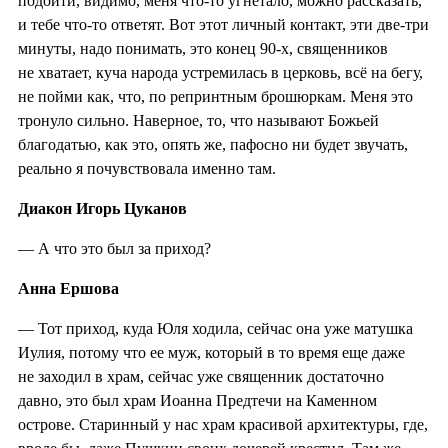
подойти, видимо, меня что-то угнетало, можно рассказать,
и тебе что-то ответят. Вот этот личный контакт, эти две-три
минуты, надо понимать, это конец 90-х, священников
не хватает, куча народа устремилась в церковь, всё на бегу,
не пойми как, что, по репринтным брошюркам. Меня это
тронуло сильно. Наверное, то, что называют Божьей
благодатью, как это, опять же, пафосно ни будет звучать,
реально я почувствовала именно там.
Диакон Игорь Цуканов
— А что это был за приход?
Анна Ершова
— Тот приход, куда Юля ходила, сейчас она уже матушка
Иулия, потому что ее муж, который в то время еще даже
не заходил в храм, сейчас уже священник достаточно
давно, это был храм Иоанна Предтечи на Каменном
острове. Старинный у нас храм красивой архитектуры, где,