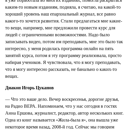
я уже поработала во многих изданиях, помогла раскрыться
каким-то новым изданиям, подняла, я считаю, на какой-то
хороший уровень наш епархиальный журнал, все равно
какого-то хочется развития. Стали предлагаться мне какие-
то вещи, например, мне предложили провести курс для
людей с ограниченными возможностями. Надо было
записывать видео, потом им преподавать, мне это было так
интересно, у меня родилась программа онлайн на пять
занятий курса, потом я эту программу реализовала, просто
набирая учеников. Я чувствовала, что я могу преподавать,
что я могу интересно рассказать, не банально о каких-то
вещах.
Диакон Игорь Цуканов
— Что это ваше дело. Вечер воскресенья, дорогие друзья,
на Радио ВЕРА. Напоминаем, что у нас сегодня в гостях
Анна Ершова, журналист, редактор, автор нескольких книг.
Одна из книг называется «Жила-была я», она вышла уже
некоторое время назад, 2008-й год. Сейчас мы говорим