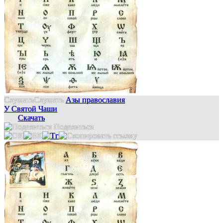
Слушать
Слушать
Азы православия
У Святой Чаши
Скачать
Поделиться