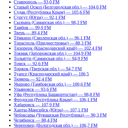
Ставрополь — 93,0 FM
Старый Оскол (Белгородская обл.) — 104,0 FM
Судак (Республика Крым) — 105,6 FM
Сургут (Югра) — 92,1 FM
Сызрань (Самарская обл.) — 98,3 FM
Тамбов — 99,9 FM
Тверь — 89,4 FM
Тёмкино (Смоленская обл.) — 96,1 FM
Тирасполь (Приднестровье) — 88,3 FM
Тихорецк (Краснодарский край) — 102,4 FM
Токмак (Запорожская обл.) — 104,9 FM
Тольятти (Самарская обл.) — 94,9 FM
Томск — 92,6 FM
Торжок (Тверская обл.) — 94,7 FM
Туапсе (Краснодарский край) — 106,5
Тюмень — 92,4 FM
Уварово (Тамбовская обл.) — 100,6 FM
Ульяновск — 93,6 FM
Уфа (Республика Башкортостан) — 98,8 FM
Феодосия (Республика Крым) — 106,1 FM
Хабаровск — 107,9 FM
Ханты-Мансийск (Югра) — 107,1 FM
Чебоксары (Чувашская Республика) — 90,3 FM
Челябинск — 88,4 FM
Череповец (Вологодская обл.) — 106,7 FM