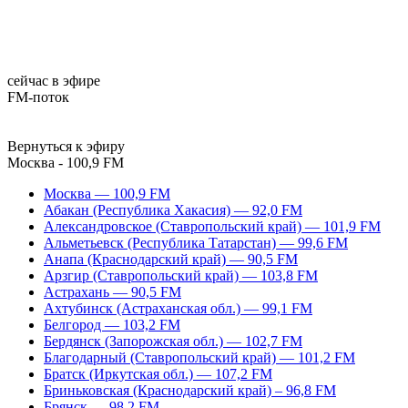
сейчас в эфире
FM-поток
Вернуться к эфиру
Москва - 100,9 FM
Москва — 100,9 FM
Абакан (Республика Хакасия) — 92,0 FM
Александровское (Ставропольский край) — 101,9 FM
Альметьевск (Республика Татарстан) — 99,6 FM
Анапа (Краснодарский край) — 90,5 FM
Арзгир (Ставропольский край) — 103,8 FM
Астрахань — 90,5 FM
Ахтубинск (Астраханская обл.) — 99,1 FM
Белгород — 103,2 FM
Бердянск (Запорожская обл.) — 102,7 FM
Благодарный (Ставропольский край) — 101,2 FM
Братск (Иркутская обл.) — 107,2 FM
Бриньковская (Краснодарский край) – 96,8 FM
Брянск — 98,2 FM