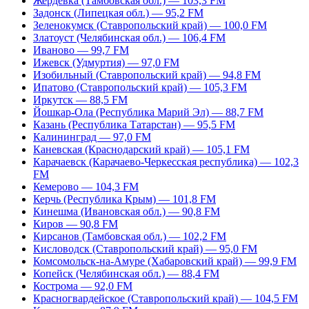
Жердевка (Тамбовская обл.) — 103,3 FM
Задонск (Липецкая обл.) — 95,2 FM
Зеленокумск (Ставропольский край) — 100,0 FM
Златоуст (Челябинская обл.) — 106,4 FM
Иваново — 99,7 FM
Ижевск (Удмуртия) — 97,0 FM
Изобильный (Ставропольский край) — 94,8 FM
Ипатово (Ставропольский край) — 105,3 FM
Иркутск — 88,5 FM
Йошкар-Ола (Республика Марий Эл) — 88,7 FM
Казань (Республика Татарстан) — 95,5 FM
Калининград — 97,0 FM
Каневская (Краснодарский край) — 105,1 FM
Карачаевск (Карачаево-Черкесская республика) — 102,3
FM
Кемерово — 104,3 FM
Керчь (Республика Крым) — 101,8 FM
Кинешма (Ивановская обл.) — 90,8 FM
Киров — 90,8 FM
Кирсанов (Тамбовская обл.) — 102,2 FM
Кисловодск (Ставропольский край) — 95,0 FM
Комсомольск-на-Амуре (Хабаровский край) — 99,9 FM
Копейск (Челябинская обл.) — 88,4 FM
Кострома — 92,0 FM
Красногвардейское (Ставропольский край) — 104,5 FM