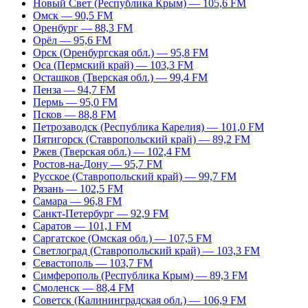
Новый Свет (Республика Крым) — 105,6 FM
Омск — 90,5 FM
Оренбург — 88,3 FM
Орёл — 95,6 FM
Орск (Оренбургская обл.) — 95,8 FM
Оса (Пермский край) — 103,3 FM
Осташков (Тверская обл.) — 99,4 FM
Пенза — 94,7 FM
Пермь — 95,0 FM
Псков — 88,8 FM
Петрозаводск (Республика Карелия) — 101,0 FM
Пятигорск (Ставропольский край) — 89,2 FM
Ржев (Тверская обл.) — 102,4 FM
Ростов-на-Дону — 95,7 FM
Русское (Ставропольский край) — 99,7 FM
Рязань — 102,5 FM
Самара — 96,8 FM
Санкт-Петербург — 92,9 FM
Саратов — 101,1 FM
Саргатское (Омская обл.) — 107,5 FM
Светлоград (Ставропольский край) — 103,3 FM
Севастополь — 103,7 FM
Симферополь (Республика Крым) — 89,3 FM
Смоленск — 88,4 FM
Советск (Калининградская обл.) — 106,9 FM