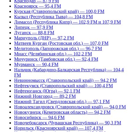
Краснодар — 87,9 FM
Красноярск — 95,4 FM
Курская (Ставропольский край) — 100,0 FM
Кызыл (Республика Тыва) — 104,8 FM
Лимасол (Республика Кипр) — 102,9 FM и 107,9 FM
Липецк — 97,9 FM
Луганск — 88,8 FM
Мариуполь (ДНР) — 97,2 FM
Матвеев Курган (Ростовская обл.) — 107,0 FM
Мелитополь (Запорожская обл.) — 96,7 FM
Миасс (Челябинская обл.) — 102,2 FM
Мичуринск (Тамбовская обл.) — 92,4 FM
Мурманск — 90,4 FM
Нальчик (Кабардино-Балкарская Республика) — 104,4
FM
Невинномысск (Ставропольский край) — 94,2 FM
Нефтекумск (Ставропольский край) — 100,4 FM
Нефтеюганск (Югра) — 92,1 FM
Нижний Новгород — 89,2 FM
Нижний Тагил (Свердловская обл.) — 97,1 FM
Новоалександровск (Ставропольский край) — 94,0 FM
Новокузнецк (Кемеровская область) — 94,2 FM
Новосибирск — 94,6 FM
Новочебоксарск (Чувашская Республика) — 90,3 FM
Норильск (Красноярский край) — 107,4 FM