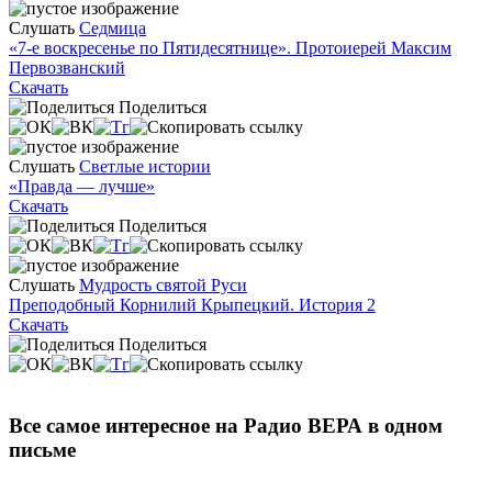
Слушать
Седмица
«7-е воскресенье по Пятидесятнице». Протоиерей Максим
Первозванский
Скачать
Поделиться
Слушать
Светлые истории
«Правда — лучше»
Скачать
Поделиться
Слушать
Мудрость святой Руси
Преподобный Корнилий Крыпецкий. История 2
Скачать
Поделиться
Все самое интересное на Радио ВЕРА в одном
письме