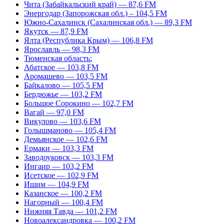
Чита (Забайкальский край) — 87,6 FM
Энергодар (Запорожская обл.) – 104,5 FM
Южно-Сахалинск (Сахалинская обл.) — 89,3 FM
Якутск — 87,9 FM
Ялта (Республика Крым) — 106,8 FM
Ярославль — 98,3 FM
Тюменская область:
Абатское — 103,8 FM
Аромашево — 103,5 FM
Байкалово — 105,5 FM
Бердюжье — 103,2 FM
Большое Сорокино — 102,7 FM
Вагай — 97,0 FM
Викулово — 103,6 FM
Голышманово — 105,4 FM
Демьянское — 102,6 FM
Ермаки — 103,3 FM
Заводоуковск — 103,3 FM
Ингаир — 103,2 FM
Исетское — 102,9 FM
Ишим — 104,9 FM
Казанское — 100,2 FM
Нагорный — 100,4 FM
Нижняя Тавда — 101,2 FM
Новоалександровка — 100,2 FM