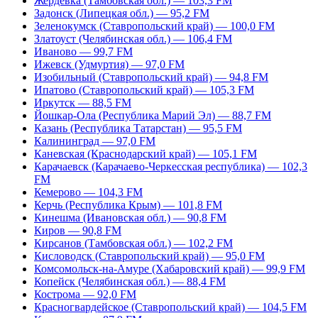
Жердевка (Тамбовская обл.) — 103,3 FM
Задонск (Липецкая обл.) — 95,2 FM
Зеленокумск (Ставропольский край) — 100,0 FM
Златоуст (Челябинская обл.) — 106,4 FM
Иваново — 99,7 FM
Ижевск (Удмуртия) — 97,0 FM
Изобильный (Ставропольский край) — 94,8 FM
Ипатово (Ставропольский край) — 105,3 FM
Иркутск — 88,5 FM
Йошкар-Ола (Республика Марий Эл) — 88,7 FM
Казань (Республика Татарстан) — 95,5 FM
Калининград — 97,0 FM
Каневская (Краснодарский край) — 105,1 FM
Карачаевск (Карачаево-Черкесская республика) — 102,3
FM
Кемерово — 104,3 FM
Керчь (Республика Крым) — 101,8 FM
Кинешма (Ивановская обл.) — 90,8 FM
Киров — 90,8 FM
Кирсанов (Тамбовская обл.) — 102,2 FM
Кисловодск (Ставропольский край) — 95,0 FM
Комсомольск-на-Амуре (Хабаровский край) — 99,9 FM
Копейск (Челябинская обл.) — 88,4 FM
Кострома — 92,0 FM
Красногвардейское (Ставропольский край) — 104,5 FM