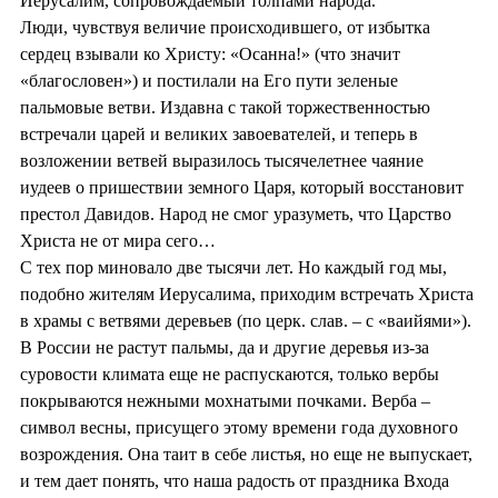
Иерусалим, сопровождаемый толпами народа.
Люди, чувствуя величие происходившего, от избытка
сердец взывали ко Христу: «Осанна!» (что значит
«благословен») и постилали на Его пути зеленые
пальмовые ветви. Издавна с такой торжественностью
встречали царей и великих завоевателей, и теперь в
возложении ветвей выразилось тысячелетнее чаяние
иудеев о пришествии земного Царя, который восстановит
престол Давидов. Народ не смог уразуметь, что Царство
Христа не от мира сего…
С тех пор миновало две тысячи лет. Но каждый год мы,
подобно жителям Иерусалима, приходим встречать Христа
в храмы с ветвями деревьев (по церк. слав. – с «ваийями»).
В России не растут пальмы, да и другие деревья из-за
суровости климата еще не распускаются, только вербы
покрываются нежными мохнатыми почками. Верба –
символ весны, присущего этому времени года духовного
возрождения. Она таит в себе листья, но еще не выпускает,
и тем дает понять, что наша радость от праздника Входа