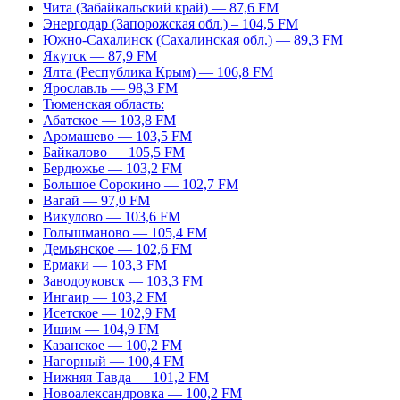
Чита (Забайкальский край) — 87,6 FM
Энергодар (Запорожская обл.) – 104,5 FM
Южно-Сахалинск (Сахалинская обл.) — 89,3 FM
Якутск — 87,9 FM
Ялта (Республика Крым) — 106,8 FM
Ярославль — 98,3 FM
Тюменская область:
Абатское — 103,8 FM
Аромашево — 103,5 FM
Байкалово — 105,5 FM
Бердюжье — 103,2 FM
Большое Сорокино — 102,7 FM
Вагай — 97,0 FM
Викулово — 103,6 FM
Голышманово — 105,4 FM
Демьянское — 102,6 FM
Ермаки — 103,3 FM
Заводоуковск — 103,3 FM
Ингаир — 103,2 FM
Исетское — 102,9 FM
Ишим — 104,9 FM
Казанское — 100,2 FM
Нагорный — 100,4 FM
Нижняя Тавда — 101,2 FM
Новоалександровка — 100,2 FM