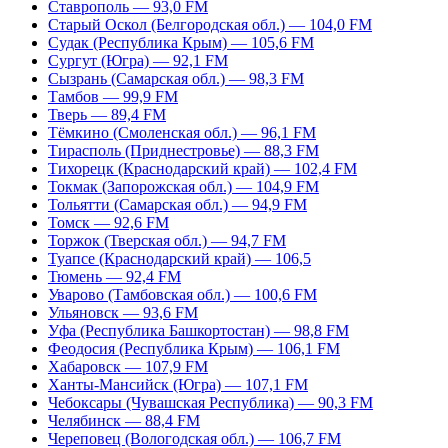
Ставрополь — 93,0 FM
Старый Оскол (Белгородская обл.) — 104,0 FM
Судак (Республика Крым) — 105,6 FM
Сургут (Югра) — 92,1 FM
Сызрань (Самарская обл.) — 98,3 FM
Тамбов — 99,9 FM
Тверь — 89,4 FM
Тёмкино (Смоленская обл.) — 96,1 FM
Тирасполь (Приднестровье) — 88,3 FM
Тихорецк (Краснодарский край) — 102,4 FM
Токмак (Запорожская обл.) — 104,9 FM
Тольятти (Самарская обл.) — 94,9 FM
Томск — 92,6 FM
Торжок (Тверская обл.) — 94,7 FM
Туапсе (Краснодарский край) — 106,5
Тюмень — 92,4 FM
Уварово (Тамбовская обл.) — 100,6 FM
Ульяновск — 93,6 FM
Уфа (Республика Башкортостан) — 98,8 FM
Феодосия (Республика Крым) — 106,1 FM
Хабаровск — 107,9 FM
Ханты-Мансийск (Югра) — 107,1 FM
Чебоксары (Чувашская Республика) — 90,3 FM
Челябинск — 88,4 FM
Череповец (Вологодская обл.) — 106,7 FM