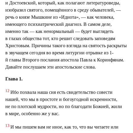
и Достоевский, который, как полагают литературоведы,
изобразил святого, помещённого в среду обывателей, —
речь о князе Мышкине из «Идиота», — как человека,
имеющего психиатрический диагноз. В самом деле,
именно так — как ненормальный — будет выглядеть
в глазах общества тот, кто решит следовать заповедям
Христовым. Причины такого взгляда на святость раскрыты
в звучащем сегодня во время литургии отрывке из 1-
й главы Второго послания апостола Павла к Коринфянам.
Давайте послушаем эти апостольские слова.
Глава 1.
12
Ибо похвала наша сия есть свидетельство совести
нашей, что мы в простоте и богоугодной искренности,
не по плотской мудрости, но по благодати Божией, жили
в мире, особенно же у вас.
13
И мы пишем вам не иное, как то, что вы читаете или