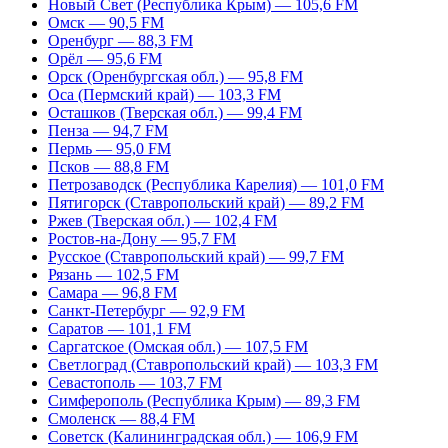
Новый Свет (Республика Крым) — 105,6 FM
Омск — 90,5 FM
Оренбург — 88,3 FM
Орёл — 95,6 FM
Орск (Оренбургская обл.) — 95,8 FM
Оса (Пермский край) — 103,3 FM
Осташков (Тверская обл.) — 99,4 FM
Пенза — 94,7 FM
Пермь — 95,0 FM
Псков — 88,8 FM
Петрозаводск (Республика Карелия) — 101,0 FM
Пятигорск (Ставропольский край) — 89,2 FM
Ржев (Тверская обл.) — 102,4 FM
Ростов-на-Дону — 95,7 FM
Русское (Ставропольский край) — 99,7 FM
Рязань — 102,5 FM
Самара — 96,8 FM
Санкт-Петербург — 92,9 FM
Саратов — 101,1 FM
Саргатское (Омская обл.) — 107,5 FM
Светлоград (Ставропольский край) — 103,3 FM
Севастополь — 103,7 FM
Симферополь (Республика Крым) — 89,3 FM
Смоленск — 88,4 FM
Советск (Калининградская обл.) — 106,9 FM