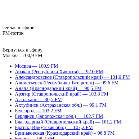
сейчас в эфире
FM-поток
Вернуться к эфиру
Москва - 100,9 FM
Москва — 100,9 FM
Абакан (Республика Хакасия) — 92,0 FM
Александровское (Ставропольский край) — 101,9 FM
Альметьевск (Республика Татарстан) — 99,6 FM
Анапа (Краснодарский край) — 90,5 FM
Арзгир (Ставропольский край) — 103,8 FM
Астрахань — 90,5 FM
Ахтубинск (Астраханская обл.) — 99,1 FM
Белгород — 103,2 FM
Бердянск (Запорожская обл.) — 102,7 FM
Благодарный (Ставропольский край) — 101,2 FM
Братск (Иркутская обл.) — 107,2 FM
Бриньковская (Краснодарский край) – 96,8 FM
Брянск — 98,2 FM