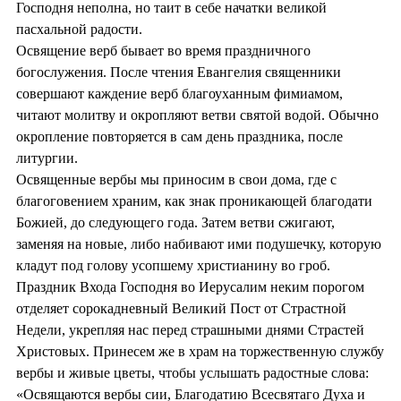
Господня неполна, но таит в себе начатки великой
пасхальной радости.
Освящение верб бывает во время праздничного
богослужения. После чтения Евангелия священники
совершают каждение верб благоуханным фимиамом,
читают молитву и окропляют ветви святой водой. Обычно
окропление повторяется в сам день праздника, после
литургии.
Освященные вербы мы приносим в свои дома, где с
благоговением храним, как знак проникающей благодати
Божией, до следующего года. Затем ветви сжигают,
заменяя на новые, либо набивают ими подушечку, которую
кладут под голову усопшему христианину во гроб.
Праздник Входа Господня во Иерусалим неким порогом
отделяет сорокадневный Великий Пост от Страстной
Недели, укрепляя нас перед страшными днями Страстей
Христовых. Принесем же в храм на торжественную службу
вербы и живые цветы, чтобы услышать радостные слова:
«Освящаются вербы сии, Благодатию Всесвятаго Духа и