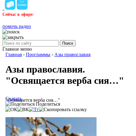
Сейчас в эфире:
помочь радио
Поиск
Главное меню
Главная
›
Программы
›
Азы православия
Азы православия.
"Освящается верба сия…"
Скачать
"Освящается верба сия…"
Поделиться