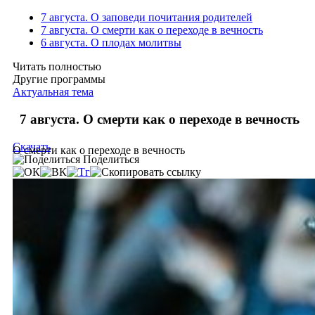
7 августа. О заповеди почитания родителей
7 августа. О смерти как о переходе в вечность
6 августа. О плодах молитвы
Читать полностью
Другие программы
Актуальная тема
7 августа. О смерти как о переходе в вечность
Скачать
О смерти как о переходе в вечность
Поделиться