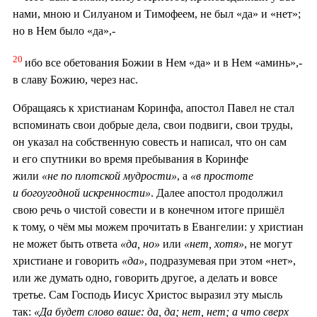
нами, мною и Силуаном и Тимофеем, не был «да» и «нет»;
но в Нем было «да»,-
20
ибо все обетования Божии в Нем «да» и в Нем «аминь»,-
в славу Божию, через нас.
Обращаясь к христианам Коринфа, апостол Павел не стал
вспоминать свои добрые дела, свои подвиги, свои труды,
он указал на собственную совесть и написал, что он сам
и его спутники во время пребывания в Коринфе
жили
«не по плотской мудрости»
, а
«в простоте
и богоугодной искренности»
. Далее апостол продолжил
свою речь о чистой совести и в конечном итоге пришёл
к тому, о чём мы можем прочитать в Евангелии: у христиан
не может быть ответа
«да, но»
или
«нет, хотя»
, не могут
христиане и говорить
«да»
, подразумевая при этом «нет»,
или же думать одно, говорить другое, а делать и вовсе
третье. Сам Господь Иисус Христос выразил эту мысль
так:
«Да будет слово ваше: да, да; нет, нет; а что сверх