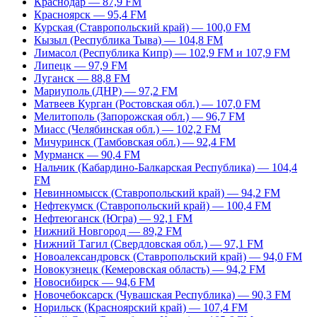
Краснодар — 87,9 FM
Красноярск — 95,4 FM
Курская (Ставропольский край) — 100,0 FM
Кызыл (Республика Тыва) — 104,8 FM
Лимасол (Республика Кипр) — 102,9 FM и 107,9 FM
Липецк — 97,9 FM
Луганск — 88,8 FM
Мариуполь (ДНР) — 97,2 FM
Матвеев Курган (Ростовская обл.) — 107,0 FM
Мелитополь (Запорожская обл.) — 96,7 FM
Миасс (Челябинская обл.) — 102,2 FM
Мичуринск (Тамбовская обл.) — 92,4 FM
Мурманск — 90,4 FM
Нальчик (Кабардино-Балкарская Республика) — 104,4
FM
Невинномысск (Ставропольский край) — 94,2 FM
Нефтекумск (Ставропольский край) — 100,4 FM
Нефтеюганск (Югра) — 92,1 FM
Нижний Новгород — 89,2 FM
Нижний Тагил (Свердловская обл.) — 97,1 FM
Новоалександровск (Ставропольский край) — 94,0 FM
Новокузнецк (Кемеровская область) — 94,2 FM
Новосибирск — 94,6 FM
Новочебоксарск (Чувашская Республика) — 90,3 FM
Норильск (Красноярский край) — 107,4 FM