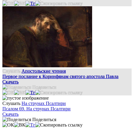
Слушать
Апостольские чтения
Первое послание к Коринфянам святого апостола Павла
Скачать
Поделиться
Слушать
На струнах Псалтири
Псалом 69. На струнах Псалтири
Скачать
Поделиться