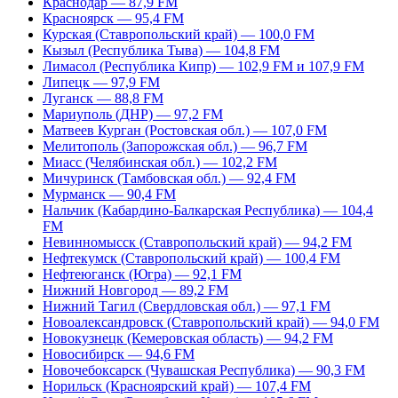
Краснодар — 87,9 FM
Красноярск — 95,4 FM
Курская (Ставропольский край) — 100,0 FM
Кызыл (Республика Тыва) — 104,8 FM
Лимасол (Республика Кипр) — 102,9 FM и 107,9 FM
Липецк — 97,9 FM
Луганск — 88,8 FM
Мариуполь (ДНР) — 97,2 FM
Матвеев Курган (Ростовская обл.) — 107,0 FM
Мелитополь (Запорожская обл.) — 96,7 FM
Миасс (Челябинская обл.) — 102,2 FM
Мичуринск (Тамбовская обл.) — 92,4 FM
Мурманск — 90,4 FM
Нальчик (Кабардино-Балкарская Республика) — 104,4
FM
Невинномысск (Ставропольский край) — 94,2 FM
Нефтекумск (Ставропольский край) — 100,4 FM
Нефтеюганск (Югра) — 92,1 FM
Нижний Новгород — 89,2 FM
Нижний Тагил (Свердловская обл.) — 97,1 FM
Новоалександровск (Ставропольский край) — 94,0 FM
Новокузнецк (Кемеровская область) — 94,2 FM
Новосибирск — 94,6 FM
Новочебоксарск (Чувашская Республика) — 90,3 FM
Норильск (Красноярский край) — 107,4 FM