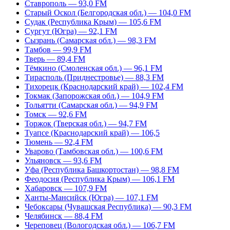
Ставрополь — 93,0 FM
Старый Оскол (Белгородская обл.) — 104,0 FM
Судак (Республика Крым) — 105,6 FM
Сургут (Югра) — 92,1 FM
Сызрань (Самарская обл.) — 98,3 FM
Тамбов — 99,9 FM
Тверь — 89,4 FM
Тёмкино (Смоленская обл.) — 96,1 FM
Тирасполь (Приднестровье) — 88,3 FM
Тихорецк (Краснодарский край) — 102,4 FM
Токмак (Запорожская обл.) — 104,9 FM
Тольятти (Самарская обл.) — 94,9 FM
Томск — 92,6 FM
Торжок (Тверская обл.) — 94,7 FM
Туапсе (Краснодарский край) — 106,5
Тюмень — 92,4 FM
Уварово (Тамбовская обл.) — 100,6 FM
Ульяновск — 93,6 FM
Уфа (Республика Башкортостан) — 98,8 FM
Феодосия (Республика Крым) — 106,1 FM
Хабаровск — 107,9 FM
Ханты-Мансийск (Югра) — 107,1 FM
Чебоксары (Чувашская Республика) — 90,3 FM
Челябинск — 88,4 FM
Череповец (Вологодская обл.) — 106,7 FM