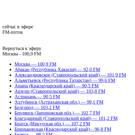
сейчас в эфире
FM-поток
Вернуться к эфиру
Москва - 100,9 FM
Москва — 100,9 FM
Абакан (Республика Хакасия) — 92,0 FM
Александровское (Ставропольский край) — 101,9 FM
Альметьевск (Республика Татарстан) — 99,6 FM
Анапа (Краснодарский край) — 90,5 FM
Арзгир (Ставропольский край) — 103,8 FM
Астрахань — 90,5 FM
Ахтубинск (Астраханская обл.) — 99,1 FM
Белгород — 103,2 FM
Бердянск (Запорожская обл.) — 102,7 FM
Благодарный (Ставропольский край) — 101,2 FM
Братск (Иркутская обл.) — 107,2 FM
Бриньковская (Краснодарский край) – 96,8 FM
Брянск — 98,2 FM