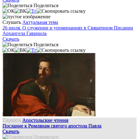
Поделиться
Слушать
Актуальная тема
26 июля. О служении и упоминаниях в Священном Писании
Архангела Гавриила
Скачать
Поделиться
Слушать
Апостольские чтения
Послание к Римлянам святого апостола Павла
Скачать
Поделиться