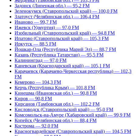
Жердевка (Тамбовская обл.) — 103,3 FM
Задонск (Липецкая обл.) — 95,2 FM
Зеленокумск (Ставропольский край) — 100,0 FM
Златоуст (Челябинская обл.) — 106,4 FM
Иваново — 99,7 FM
Ижевск (Удмуртия) — 97,0 FM
Изобильный (Ставропольский край) — 94,8 FM
Ипатово (Ставропольский край) — 105,3 FM
Иркутск — 88,5 FM
Йошкар-Ола (Республика Марий Эл) — 88,7 FM
Казань (Республика Татарстан) — 95,5 FM
Калининград — 97,0 FM
Каневская (Краснодарский край) — 105,1 FM
Карачаевск (Карачаево-Черкесская республика) — 102,3
FM
Кемерово — 104,3 FM
Керчь (Республика Крым) — 101,8 FM
Кинешма (Ивановская обл.) — 90,8 FM
Киров — 90,8 FM
Кирсанов (Тамбовская обл.) — 102,2 FM
Кисловодск (Ставропольский край) — 95,0 FM
Комсомольск-на-Амуре (Хабаровский край) — 99,9 FM
Копейск (Челябинская обл.) — 88,4 FM
Кострома — 92,0 FM
Красногвардейское (Ставропольский край) — 104,5 FM