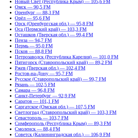
Новый Свет (Республика Крым) — 105,6 FM
Омск — 90,5 FM
Оренбург — 88,3 FM
Орёл — 95,6 FM
Орск (Оренбургская обл.) — 95,8 FM
Оса (Пермский край) — 103,3 FM
Осташков (Тверская обл.) — 99,4 FM
Пенза — 94,7 FM
Пермь — 95,0 FM
Псков — 88,8 FM
Петрозаводск (Республика Карелия) — 101,0 FM
Пятигорск (Ставропольский край) — 89,2 FM
Ржев (Тверская обл.) — 102,4 FM
Ростов-на-Дону — 95,7 FM
Русское (Ставропольский край) — 99,7 FM
Рязань — 102,5 FM
Самара — 96,8 FM
Санкт-Петербург — 92,9 FM
Саратов — 101,1 FM
Саргатское (Омская обл.) — 107,5 FM
Светлоград (Ставропольский край) — 103,3 FM
Севастополь — 103,7 FM
Симферополь (Республика Крым) — 89,3 FM
Смоленск — 88,4 FM
Советск (Калининградская обл.) — 106,9 FM