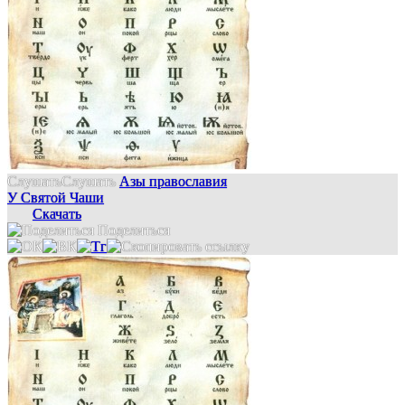
Слушать
Слушать
Азы православия
У Святой Чаши
Скачать
Поделиться