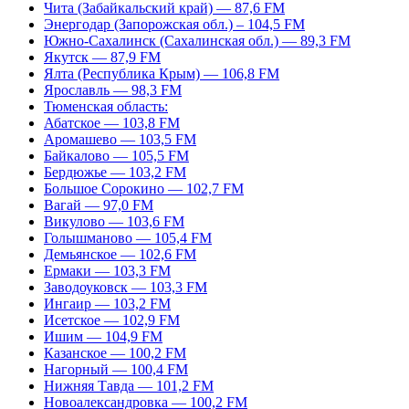
Чита (Забайкальский край) — 87,6 FM
Энергодар (Запорожская обл.) – 104,5 FM
Южно-Сахалинск (Сахалинская обл.) — 89,3 FM
Якутск — 87,9 FM
Ялта (Республика Крым) — 106,8 FM
Ярославль — 98,3 FM
Тюменская область:
Абатское — 103,8 FM
Аромашево — 103,5 FM
Байкалово — 105,5 FM
Бердюжье — 103,2 FM
Большое Сорокино — 102,7 FM
Вагай — 97,0 FM
Викулово — 103,6 FM
Голышманово — 105,4 FM
Демьянское — 102,6 FM
Ермаки — 103,3 FM
Заводоуковск — 103,3 FM
Ингаир — 103,2 FM
Исетское — 102,9 FM
Ишим — 104,9 FM
Казанское — 100,2 FM
Нагорный — 100,4 FM
Нижняя Тавда — 101,2 FM
Новоалександровка — 100,2 FM