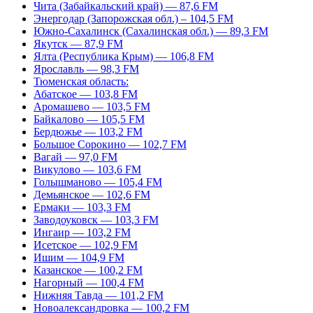
Чита (Забайкальский край) — 87,6 FM
Энергодар (Запорожская обл.) – 104,5 FM
Южно-Сахалинск (Сахалинская обл.) — 89,3 FM
Якутск — 87,9 FM
Ялта (Республика Крым) — 106,8 FM
Ярославль — 98,3 FM
Тюменская область:
Абатское — 103,8 FM
Аромашево — 103,5 FM
Байкалово — 105,5 FM
Бердюжье — 103,2 FM
Большое Сорокино — 102,7 FM
Вагай — 97,0 FM
Викулово — 103,6 FM
Голышманово — 105,4 FM
Демьянское — 102,6 FM
Ермаки — 103,3 FM
Заводоуковск — 103,3 FM
Ингаир — 103,2 FM
Исетское — 102,9 FM
Ишим — 104,9 FM
Казанское — 100,2 FM
Нагорный — 100,4 FM
Нижняя Тавда — 101,2 FM
Новоалександровка — 100,2 FM