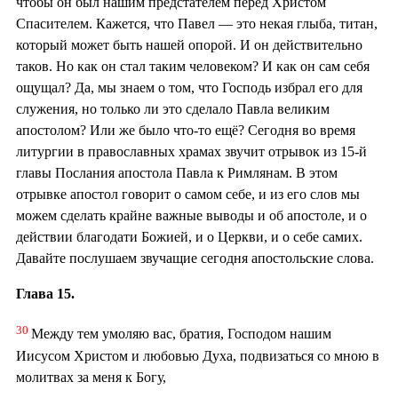
чтобы он был нашим предстателем перед Христом
Спасителем. Кажется, что Павел — это некая глыба, титан,
который может быть нашей опорой. И он действительно
таков. Но как он стал таким человеком? И как он сам себя
ощущал? Да, мы знаем о том, что Господь избрал его для
служения, но только ли это сделало Павла великим
апостолом? Или же было что-то ещё? Сегодня во время
литургии в православных храмах звучит отрывок из 15-й
главы Послания апостола Павла к Римлянам. В этом
отрывке апостол говорит о самом себе, и из его слов мы
можем сделать крайне важные выводы и об апостоле, и о
действии благодати Божией, и о Церкви, и о себе самих.
Давайте послушаем звучащие сегодня апостольские слова.
Глава 15.
30
Между тем умоляю вас, братия, Господом нашим
Иисусом Христом и любовью Духа, подвизаться со мною в
молитвах за меня к Богу,