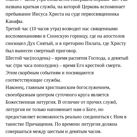
названа краткая служба, на которой Церковь вспоминает
пребывание Иисуса Христа на суде первосвященника
Каиафы.
Третий час (10 часов утра) возводит нас священными
воспоминаниями в Сионскую горницу, где на апостолов
снизошел Дух Снятый, и в преторию Пилата, где Христу
был вынесен смертный приговор.
Шестой час(полдень) – время распятия Господа, а девятый
час (три часа пополудни) – время Его крестной смерти.
Этим скорбным событиям и посвящаются
соответствующие службы.
Наконец, главным христианским богослужением,
своеобразным центром суточного круга является
Божественная литургия. В отличие от прочих служб,
литургия не только напоминает нам о Боге, но
предоставляет возможность реально соединиться с Ним в
таинстве Причащения. По времени литургия должна
совершаться между шестым и девятым часом.