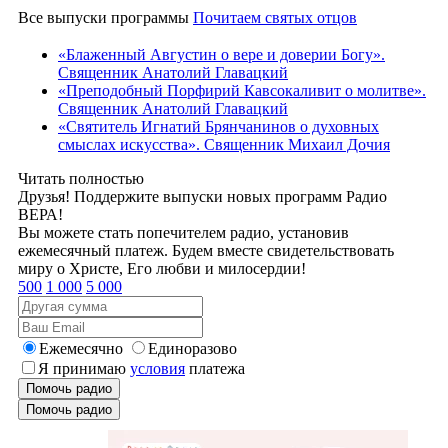
Все выпуски программы
Почитаем святых отцов
«Блаженный Августин о вере и доверии Богу».
Священник Анатолий Главацкий
«Преподобный Порфирий Кавсокаливит о молитве».
Священник Анатолий Главацкий
«Святитель Игнатий Брянчанинов о духовных
смыслах искусства». Священник Михаил Дочия
Читать полностью
Друзья! Поддержите выпуски новых программ Радио
ВЕРА!
Вы можете стать попечителем радио, установив
ежемесячный платеж. Будем вместе свидетельствовать
миру о Христе, Его любви и милосердии!
500
1 000
5 000
Ежемесячно
Единоразово
Я принимаю
условия
платежа
Помочь радио
Помочь радио