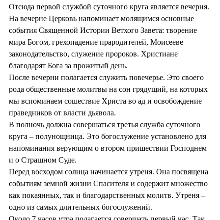
Отсюда первой службой суточного круга является вечерня.
На вечерне Церковь напоминает молящимся основные
события Священной Истории Ветхого Завета: творение
мира Богом, грехопадение прародителей, Моисееве
законодательство, служение пророков. Христиане
благодарят Бога за прожитый день.
После вечерни полагается служить повечерье. Это своего
рода общественные молитвы на сон грядущий, на которых
мы вспоминаем сошествие Христа во ад и освобождение
праведников от власти дьявола.
В полночь должна совершаться третья служба суточного
круга – полунощница. Это богослужение установлено для
напоминания верующим о втором пришествии Господнем
и о Страшном Суде.
Перед восходом солнца начинается утреня. Она посвящена
событиям земной жизни Спасителя и содержит множество
как покаянных, так и благодарственных молитв. Утреня –
одно из самых длительных богослужений.
Около 7 часов утра полагается совершать первый час. Так