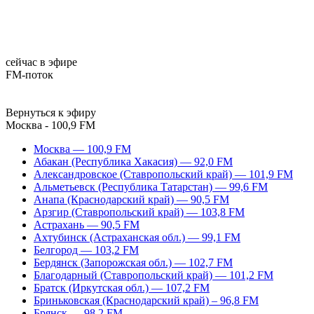
сейчас в эфире
FM-поток
Вернуться к эфиру
Москва - 100,9 FM
Москва — 100,9 FM
Абакан (Республика Хакасия) — 92,0 FM
Александровское (Ставропольский край) — 101,9 FM
Альметьевск (Республика Татарстан) — 99,6 FM
Анапа (Краснодарский край) — 90,5 FM
Арзгир (Ставропольский край) — 103,8 FM
Астрахань — 90,5 FM
Ахтубинск (Астраханская обл.) — 99,1 FM
Белгород — 103,2 FM
Бердянск (Запорожская обл.) — 102,7 FM
Благодарный (Ставропольский край) — 101,2 FM
Братск (Иркутская обл.) — 107,2 FM
Бриньковская (Краснодарский край) – 96,8 FM
Брянск — 98,2 FM