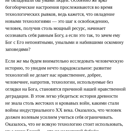
не овладевали бы умами людей. Особенно же ярко
богоборческие настроения прослеживаются во время
технологических рывков, ведь кажется, что овладение
новыми технологиями — это шаг к освобождению,
человек, получив столь мощный ресурс, начинает
осознавать себя равным Богу, а если это так, то зачем ему
Бог с Его непонятными, унылыми и набившими оскомину
заповедями?
Если же мы будем внимательно исследовать человеческую
историю, то увидим нечто парадоксальное: развитие
технологий не делает нас нравственнее, добрее,
человечнее, напротив, технологии, используемые без
оглядки на Бога, становятся причиной нашей нравственной
деградации. В этом легко убедиться: история древности
не знала столь жестоких и кровавых войн, какими стали
войны индустриального XX века. Оказалось, что человек
должен волевым усилием учиться себя ограничивать.
Оказалось, что не всякую технологию стоит использовать,