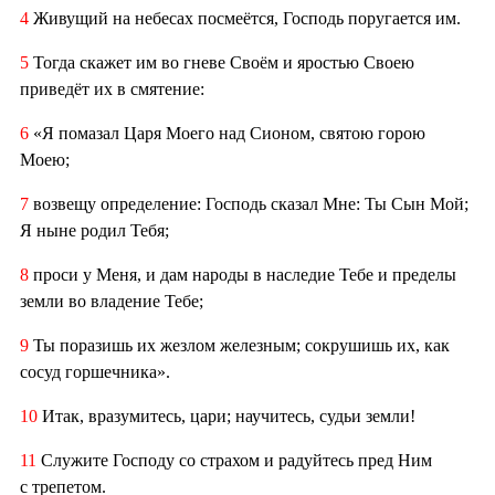
4
Живущий на небесах посмеётся, Господь поругается им.
5
Тогда скажет им во гневе Своём и яростью Своею
приведёт их в смятение:
6
«Я помазал Царя Моего над Сионом, святою горою
Моею;
7
возвещу определение: Господь сказал Мне: Ты Сын Мой;
Я ныне родил Тебя;
8
проси у Меня, и дам народы в наследие Тебе и пределы
земли во владение Тебе;
9
Ты поразишь их жезлом железным; сокрушишь их, как
сосуд горшечника».
10
Итак, вразумитесь, цари; научитесь, судьи земли!
11
Служите Господу со страхом и радуйтесь пред Ним
с трепетом.