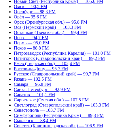
Новый Свет (Республика Крым) — 105,6 FM
Омск — 90,5 FM
Оренбург — 88,3 FM
Орёл — 95,6 FM
Орск (Оренбургская обл.) — 95,8 FM
Оса (Пермский край) — 103,3 FM
Осташков (Тверская обл.) — 99,4 FM
Пенза — 94,7 FM
Пермь — 95,0 FM
Псков — 88,8 FM
Петрозаводск (Республика Карелия) — 101,0 FM
Пятигорск (Ставропольский край) — 89,2 FM
Ржев (Тверская обл.) — 102,4 FM
Ростов-на-Дону — 95,7 FM
Русское (Ставропольский край) — 99,7 FM
Рязань — 102,5 FM
Самара — 96,8 FM
Санкт-Петербург — 92,9 FM
Саратов — 101,1 FM
Саргатское (Омская обл.) — 107,5 FM
Светлоград (Ставропольский край) — 103,3 FM
Севастополь — 103,7 FM
Симферополь (Республика Крым) — 89,3 FM
Смоленск — 88,4 FM
Советск (Калининградская обл.) — 106,9 FM