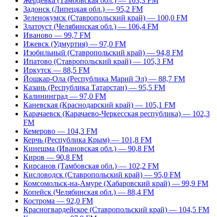
Жердевка (Тамбовская обл.) — 103,3 FM
Задонск (Липецкая обл.) — 95,2 FM
Зеленокумск (Ставропольский край) — 100,0 FM
Златоуст (Челябинская обл.) — 106,4 FM
Иваново — 99,7 FM
Ижевск (Удмуртия) — 97,0 FM
Изобильный (Ставропольский край) — 94,8 FM
Ипатово (Ставропольский край) — 105,3 FM
Иркутск — 88,5 FM
Йошкар-Ола (Республика Марий Эл) — 88,7 FM
Казань (Республика Татарстан) — 95,5 FM
Калининград — 97,0 FM
Каневская (Краснодарский край) — 105,1 FM
Карачаевск (Карачаево-Черкесская республика) — 102,3
FM
Кемерово — 104,3 FM
Керчь (Республика Крым) — 101,8 FM
Кинешма (Ивановская обл.) — 90,8 FM
Киров — 90,8 FM
Кирсанов (Тамбовская обл.) — 102,2 FM
Кисловодск (Ставропольский край) — 95,0 FM
Комсомольск-на-Амуре (Хабаровский край) — 99,9 FM
Копейск (Челябинская обл.) — 88,4 FM
Кострома — 92,0 FM
Красногвардейское (Ставропольский край) — 104,5 FM