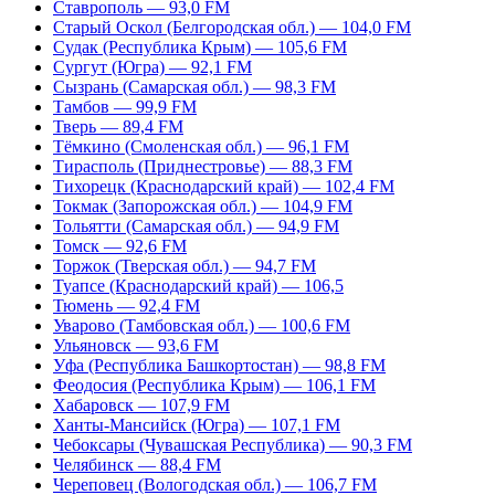
Ставрополь — 93,0 FM
Старый Оскол (Белгородская обл.) — 104,0 FM
Судак (Республика Крым) — 105,6 FM
Сургут (Югра) — 92,1 FM
Сызрань (Самарская обл.) — 98,3 FM
Тамбов — 99,9 FM
Тверь — 89,4 FM
Тёмкино (Смоленская обл.) — 96,1 FM
Тирасполь (Приднестровье) — 88,3 FM
Тихорецк (Краснодарский край) — 102,4 FM
Токмак (Запорожская обл.) — 104,9 FM
Тольятти (Самарская обл.) — 94,9 FM
Томск — 92,6 FM
Торжок (Тверская обл.) — 94,7 FM
Туапсе (Краснодарский край) — 106,5
Тюмень — 92,4 FM
Уварово (Тамбовская обл.) — 100,6 FM
Ульяновск — 93,6 FM
Уфа (Республика Башкортостан) — 98,8 FM
Феодосия (Республика Крым) — 106,1 FM
Хабаровск — 107,9 FM
Ханты-Мансийск (Югра) — 107,1 FM
Чебоксары (Чувашская Республика) — 90,3 FM
Челябинск — 88,4 FM
Череповец (Вологодская обл.) — 106,7 FM