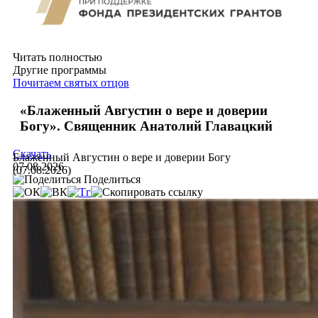
Читать полностью
Другие программы
Почитаем святых отцов
«Блаженный Августин о вере и доверии
Богу». Священник Анатолий Главацкий
Скачать
Блаженный Августин о вере и доверии Богу
07.08.2026
(07.08.2026)
Поделиться