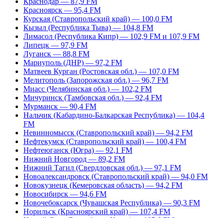
Краснодар — 87,9 FM
Красноярск — 95,4 FM
Курская (Ставропольский край) — 100,0 FM
Кызыл (Республика Тыва) — 104,8 FM
Лимасол (Республика Кипр) — 102,9 FM и 107,9 FM
Липецк — 97,9 FM
Луганск — 88,8 FM
Мариуполь (ДНР) — 97,2 FM
Матвеев Курган (Ростовская обл.) — 107,0 FM
Мелитополь (Запорожская обл.) — 96,7 FM
Миасс (Челябинская обл.) — 102,2 FM
Мичуринск (Тамбовская обл.) — 92,4 FM
Мурманск — 90,4 FM
Нальчик (Кабардино-Балкарская Республика) — 104,4
FM
Невинномысск (Ставропольский край) — 94,2 FM
Нефтекумск (Ставропольский край) — 100,4 FM
Нефтеюганск (Югра) — 92,1 FM
Нижний Новгород — 89,2 FM
Нижний Тагил (Свердловская обл.) — 97,1 FM
Новоалександровск (Ставропольский край) — 94,0 FM
Новокузнецк (Кемеровская область) — 94,2 FM
Новосибирск — 94,6 FM
Новочебоксарск (Чувашская Республика) — 90,3 FM
Норильск (Красноярский край) — 107,4 FM