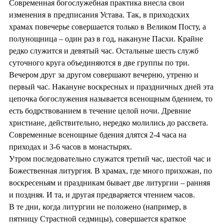
Современная богослужебная практика внесла свои
изменения в предписания Устава. Так, в приходских
храмах повечерье совершается только в Великом Посту, а
полунощница – один раз в год, накануне Пасхи. Крайне
редко служится и девятый час. Остальные шесть служб
суточного круга объединяются в две группы по три.
Вечером друг за другом совершают вечерню, утреню и
первый час. Накануне воскресных и праздничных дней эта
цепочка богослужения называется всенощным бдением, то
есть бодрствованием в течение целой ночи. Древние
христиане, действительно, нередко молились до рассвета.
Современные всенощные бдения длятся 2-4 часа на
приходах и 3-6 часов в монастырях.
Утром последовательно служатся третий час, шестой час и
Божественная литургия. В храмах, где много прихожан, по
воскресеньям и праздникам бывает две литургии – ранняя
и поздняя. И та, и другая предваряется чтением часов.
В те дни, когда литургии не положено (например, в
пятницу Страстной седмицы), совершается краткое