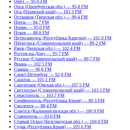
Орёл — 95,6 FM
Орск (Оренбургская обл.) — 95,8 FM
Оса (Пермский край) — 103,3 FM
Осташков (Тверская обл.) — 99,4 FM
Пенза — 94,7 FM
Пермь — 95,0 FM
Псков — 88,8 FM
Петрозаводск (Республика Карелия) — 101,0 FM
Пятигорск (Ставропольский край) — 89,2 FM
Ржев (Тверская обл.) — 102,4 FM
Ростов-на-Дону — 95,7 FM
Русское (Ставропольский край) — 99,7 FM
Рязань — 102,5 FM
Самара — 96,8 FM
Санкт-Петербург — 92,9 FM
Саратов — 101,1 FM
Саргатское (Омская обл.) — 107,5 FM
Светлоград (Ставропольский край) — 103,3 FM
Севастополь — 103,7 FM
Симферополь (Республика Крым) — 89,3 FM
Смоленск — 88,4 FM
Советск (Калининградская обл.) — 106,9 FM
Ставрополь — 93,0 FM
Старый Оскол (Белгородская обл.) — 104,0 FM
Судак (Республика Крым) — 105,6 FM