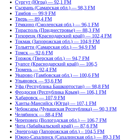
Сургут (Югра) — 92,1 FM
Сызрань (Самарская обл.) — 98,3 FM
Тамбов — 99,9 FM
Тверь — 89,4 FM
Тёмкино (Смоленская обл.) — 96,1 FM
Тирасполь (Приднестровье) — 88,3 FM
Тихорецк (Краснодарский край) — 102,4 FM
Токмак (Запорожская обл.) — 104,9 FM
Тольятти (Самарская обл.) — 94,9 FM
Томск — 92,6 FM
Торжок (Тверская обл.) — 94,7 FM
Туапсе (Краснодарский край) — 106,5
Тюмень — 92,4 FM
Уварово (Тамбовская обл.) — 100,6 FM
Ульяновск — 93,6 FM
Уфа (Республика Башкортостан) — 98,8 FM
Феодосия (Республика Крым) — 106,1 FM
Хабаровск — 107,9 FM
Ханты-Мансийск (Югра) — 107,1 FM
Чебоксары (Чувашская Республика) — 90,3 FM
Челябинск — 88,4 FM
Череповец (Вологодская обл.) — 106,7 FM
Чита (Забайкальский край) — 87,6 FM
Энергодар (Запорожская обл.) – 104,5 FM
Южно-Сахалинск (Сахалинская обл.) — 89,3 FM