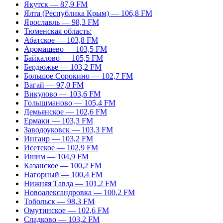
Якутск — 87,9 FM
Ялта (Республика Крым) — 106,8 FM
Ярославль — 98,3 FM
Тюменская область:
Абатское — 103,8 FM
Аромашево — 103,5 FM
Байкалово — 105,5 FM
Бердюжье — 103,2 FM
Большое Сорокино — 102,7 FM
Вагай — 97,0 FM
Викулово — 103,6 FM
Голышманово — 105,4 FM
Демьянское — 102,6 FM
Ермаки — 103,3 FM
Заводоуковск — 103,3 FM
Ингаир — 103,2 FM
Исетское — 102,9 FM
Ишим — 104,9 FM
Казанское — 100,2 FM
Нагорный — 100,4 FM
Нижняя Тавда — 101,2 FM
Новоалександровка — 100,2 FM
Тобольск — 98,3 FM
Омутинское — 102,6 FM
Сладково — 103,2 FM