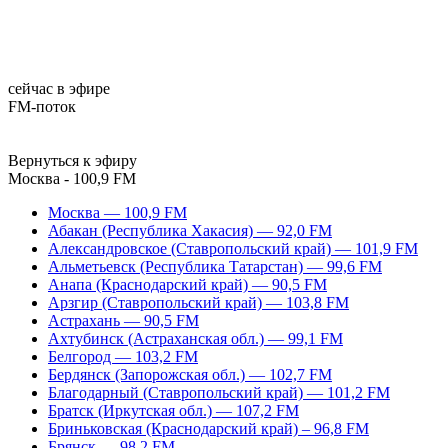
сейчас в эфире
FM-поток
Вернуться к эфиру
Москва - 100,9 FM
Москва — 100,9 FM
Абакан (Республика Хакасия) — 92,0 FM
Александровское (Ставропольский край) — 101,9 FM
Альметьевск (Республика Татарстан) — 99,6 FM
Анапа (Краснодарский край) — 90,5 FM
Арзгир (Ставропольский край) — 103,8 FM
Астрахань — 90,5 FM
Ахтубинск (Астраханская обл.) — 99,1 FM
Белгород — 103,2 FM
Бердянск (Запорожская обл.) — 102,7 FM
Благодарный (Ставропольский край) — 101,2 FM
Братск (Иркутская обл.) — 107,2 FM
Бриньковская (Краснодарский край) – 96,8 FM
Брянск — 98,2 FM