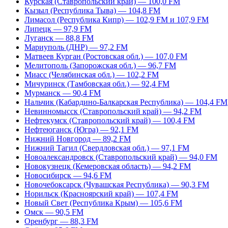
Курская (Ставропольский край) — 100,0 FM
Кызыл (Республика Тыва) — 104,8 FM
Лимасол (Республика Кипр) — 102,9 FM и 107,9 FM
Липецк — 97,9 FM
Луганск — 88,8 FM
Мариуполь (ДНР) — 97,2 FM
Матвеев Курган (Ростовская обл.) — 107,0 FM
Мелитополь (Запорожская обл.) — 96,7 FM
Миасс (Челябинская обл.) — 102,2 FM
Мичуринск (Тамбовская обл.) — 92,4 FM
Мурманск — 90,4 FM
Нальчик (Кабардино-Балкарская Республика) — 104,4 FM
Невинномысск (Ставропольский край) — 94,2 FM
Нефтекумск (Ставропольский край) — 100,4 FM
Нефтеюганск (Югра) — 92,1 FM
Нижний Новгород — 89,2 FM
Нижний Тагил (Свердловская обл.) — 97,1 FM
Новоалександровск (Ставропольский край) — 94,0 FM
Новокузнецк (Кемеровская область) — 94,2 FM
Новосибирск — 94,6 FM
Новочебоксарск (Чувашская Республика) — 90,3 FM
Норильск (Красноярский край) — 107,4 FM
Новый Свет (Республика Крым) — 105,6 FM
Омск — 90,5 FM
Оренбург — 88,3 FM