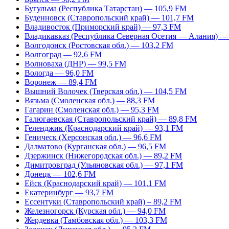
Бугульма (Республика Татарстан) — 105,9 FM
Буденновск (Ставропольский край) — 101,7 FM
Владивосток (Приморский край) — 97,3 FM
Владикавказ (Республика Северная Осетия — Алания) —
Волгодонск (Ростовская обл.) — 103,2 FM
Волгоград — 92,6 FM
Волноваха (ДНР) — 99,5 FM
Вологда — 96,0 FM
Воронеж — 89,4 FM
Вышний Волочек (Тверская обл.) — 104,5 FM
Вязьма (Смоленская обл.) — 88,3 FM
Гагарин (Смоленская обл.) — 95,3 FM
Галюгаевская (Ставропольский край) — 89,8 FM
Геленджик (Краснодарский край) — 93,1 FM
Геническ (Херсонская обл.) — 96,6 FM
Далматово (Курганская обл.) — 96,5 FM
Дзержинск (Нижегородская обл.) — 89,2 FM
Димитровград (Ульяновская обл.) — 97,1 FM
Донецк — 102,6 FM
Ейск (Краснодарский край) — 101,1 FM
Екатеринбург — 93,7 FM
Ессентуки (Ставропольский край) – 89,2 FM
Железногорск (Курская обл.) — 94,0 FM
Жердевка (Тамбовская обл.) — 103,3 FM