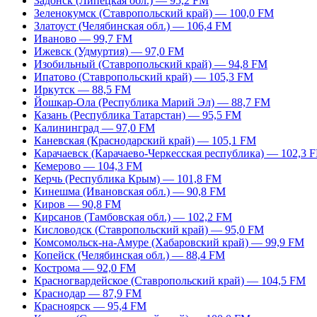
Задонск (Липецкая обл.) — 95,2 FM
Зеленокумск (Ставропольский край) — 100,0 FM
Златоуст (Челябинская обл.) — 106,4 FM
Иваново — 99,7 FM
Ижевск (Удмуртия) — 97,0 FM
Изобильный (Ставропольский край) — 94,8 FM
Ипатово (Ставропольский край) — 105,3 FM
Иркутск — 88,5 FM
Йошкар-Ола (Республика Марий Эл) — 88,7 FM
Казань (Республика Татарстан) — 95,5 FM
Калининград — 97,0 FM
Каневская (Краснодарский край) — 105,1 FM
Карачаевск (Карачаево-Черкесская республика) — 102,3 
Кемерово — 104,3 FM
Керчь (Республика Крым) — 101,8 FM
Кинешма (Ивановская обл.) — 90,8 FM
Киров — 90,8 FM
Кирсанов (Тамбовская обл.) — 102,2 FM
Кисловодск (Ставропольский край) — 95,0 FM
Комсомольск-на-Амуре (Хабаровский край) — 99,9 FM
Копейск (Челябинская обл.) — 88,4 FM
Кострома — 92,0 FM
Красногвардейское (Ставропольский край) — 104,5 FM
Краснодар — 87,9 FM
Красноярск — 95,4 FM