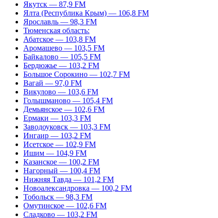
Якутск — 87,9 FM
Ялта (Республика Крым) — 106,8 FM
Ярославль — 98,3 FM
Тюменская область:
Абатское — 103,8 FM
Аромашево — 103,5 FM
Байкалово — 105,5 FM
Бердюжье — 103,2 FM
Большое Сорокино — 102,7 FM
Вагай — 97,0 FM
Викулово — 103,6 FM
Голышманово — 105,4 FM
Демьянское — 102,6 FM
Ермаки — 103,3 FM
Заводоуковск — 103,3 FM
Ингаир — 103,2 FM
Исетское — 102,9 FM
Ишим — 104,9 FM
Казанское — 100,2 FM
Нагорный — 100,4 FM
Нижняя Тавда — 101,2 FM
Новоалександровка — 100,2 FM
Тобольск — 98,3 FM
Омутинское — 102,6 FM
Сладково — 103,2 FM