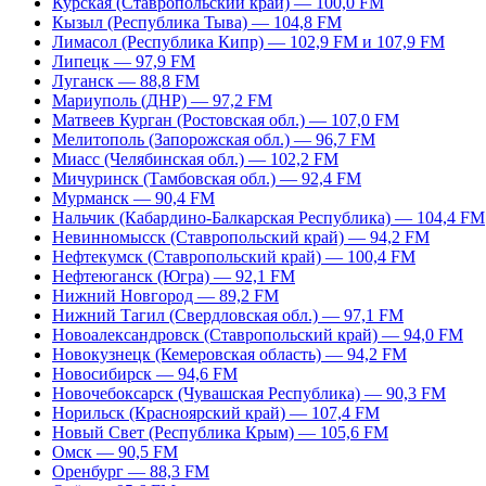
Курская (Ставропольский край) — 100,0 FM
Кызыл (Республика Тыва) — 104,8 FM
Лимасол (Республика Кипр) — 102,9 FM и 107,9 FM
Липецк — 97,9 FM
Луганск — 88,8 FM
Мариуполь (ДНР) — 97,2 FM
Матвеев Курган (Ростовская обл.) — 107,0 FM
Мелитополь (Запорожская обл.) — 96,7 FM
Миасс (Челябинская обл.) — 102,2 FM
Мичуринск (Тамбовская обл.) — 92,4 FM
Мурманск — 90,4 FM
Нальчик (Кабардино-Балкарская Республика) — 104,4 FM
Невинномысск (Ставропольский край) — 94,2 FM
Нефтекумск (Ставропольский край) — 100,4 FM
Нефтеюганск (Югра) — 92,1 FM
Нижний Новгород — 89,2 FM
Нижний Тагил (Свердловская обл.) — 97,1 FM
Новоалександровск (Ставропольский край) — 94,0 FM
Новокузнецк (Кемеровская область) — 94,2 FM
Новосибирск — 94,6 FM
Новочебоксарск (Чувашская Республика) — 90,3 FM
Норильск (Красноярский край) — 107,4 FM
Новый Свет (Республика Крым) — 105,6 FM
Омск — 90,5 FM
Оренбург — 88,3 FM