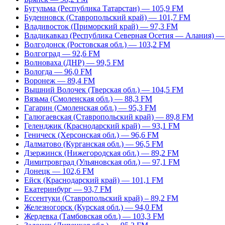
Бугульма (Республика Татарстан) — 105,9 FM
Буденновск (Ставропольский край) — 101,7 FM
Владивосток (Приморский край) — 97,3 FM
Владикавказ (Республика Северная Осетия — Алания) —
Волгодонск (Ростовская обл.) — 103,2 FM
Волгоград — 92,6 FM
Волноваха (ДНР) — 99,5 FM
Вологда — 96,0 FM
Воронеж — 89,4 FM
Вышний Волочек (Тверская обл.) — 104,5 FM
Вязьма (Смоленская обл.) — 88,3 FM
Гагарин (Смоленская обл.) — 95,3 FM
Галюгаевская (Ставропольский край) — 89,8 FM
Геленджик (Краснодарский край) — 93,1 FM
Геническ (Херсонская обл.) — 96,6 FM
Далматово (Курганская обл.) — 96,5 FM
Дзержинск (Нижегородская обл.) — 89,2 FM
Димитровград (Ульяновская обл.) — 97,1 FM
Донецк — 102,6 FM
Ейск (Краснодарский край) — 101,1 FM
Екатеринбург — 93,7 FM
Ессентуки (Ставропольский край) – 89,2 FM
Железногорск (Курская обл.) — 94,0 FM
Жердевка (Тамбовская обл.) — 103,3 FM