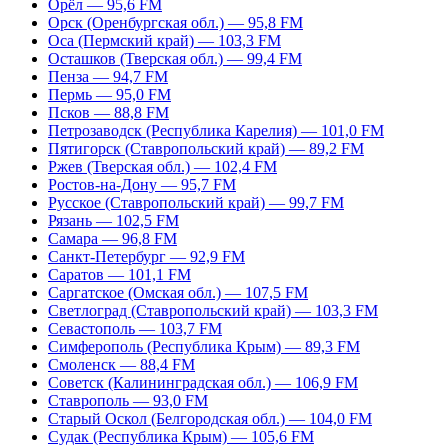
Орёл — 95,6 FM
Орск (Оренбургская обл.) — 95,8 FM
Оса (Пермский край) — 103,3 FM
Осташков (Тверская обл.) — 99,4 FM
Пенза — 94,7 FM
Пермь — 95,0 FM
Псков — 88,8 FM
Петрозаводск (Республика Карелия) — 101,0 FM
Пятигорск (Ставропольский край) — 89,2 FM
Ржев (Тверская обл.) — 102,4 FM
Ростов-на-Дону — 95,7 FM
Русское (Ставропольский край) — 99,7 FM
Рязань — 102,5 FM
Самара — 96,8 FM
Санкт-Петербург — 92,9 FM
Саратов — 101,1 FM
Саргатское (Омская обл.) — 107,5 FM
Светлоград (Ставропольский край) — 103,3 FM
Севастополь — 103,7 FM
Симферополь (Республика Крым) — 89,3 FM
Смоленск — 88,4 FM
Советск (Калининградская обл.) — 106,9 FM
Ставрополь — 93,0 FM
Старый Оскол (Белгородская обл.) — 104,0 FM
Судак (Республика Крым) — 105,6 FM