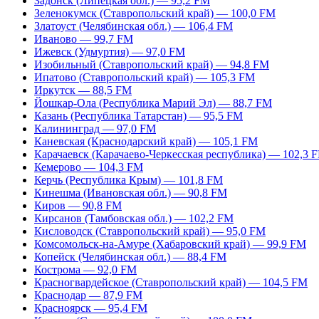
Задонск (Липецкая обл.) — 95,2 FM
Зеленокумск (Ставропольский край) — 100,0 FM
Златоуст (Челябинская обл.) — 106,4 FM
Иваново — 99,7 FM
Ижевск (Удмуртия) — 97,0 FM
Изобильный (Ставропольский край) — 94,8 FM
Ипатово (Ставропольский край) — 105,3 FM
Иркутск — 88,5 FM
Йошкар-Ола (Республика Марий Эл) — 88,7 FM
Казань (Республика Татарстан) — 95,5 FM
Калининград — 97,0 FM
Каневская (Краснодарский край) — 105,1 FM
Карачаевск (Карачаево-Черкесская республика) — 102,3 
Кемерово — 104,3 FM
Керчь (Республика Крым) — 101,8 FM
Кинешма (Ивановская обл.) — 90,8 FM
Киров — 90,8 FM
Кирсанов (Тамбовская обл.) — 102,2 FM
Кисловодск (Ставропольский край) — 95,0 FM
Комсомольск-на-Амуре (Хабаровский край) — 99,9 FM
Копейск (Челябинская обл.) — 88,4 FM
Кострома — 92,0 FM
Красногвардейское (Ставропольский край) — 104,5 FM
Краснодар — 87,9 FM
Красноярск — 95,4 FM