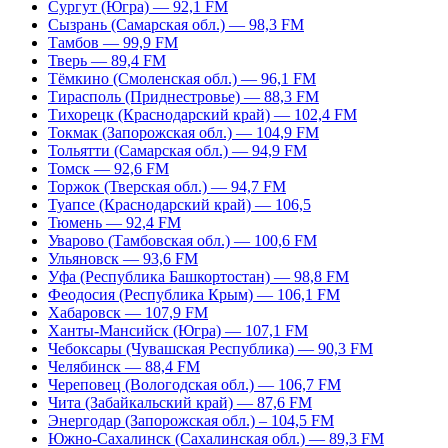
Сургут (Югра) — 92,1 FM
Сызрань (Самарская обл.) — 98,3 FM
Тамбов — 99,9 FM
Тверь — 89,4 FM
Тёмкино (Смоленская обл.) — 96,1 FM
Тирасполь (Приднестровье) — 88,3 FM
Тихорецк (Краснодарский край) — 102,4 FM
Токмак (Запорожская обл.) — 104,9 FM
Тольятти (Самарская обл.) — 94,9 FM
Томск — 92,6 FM
Торжок (Тверская обл.) — 94,7 FM
Туапсе (Краснодарский край) — 106,5
Тюмень — 92,4 FM
Уварово (Тамбовская обл.) — 100,6 FM
Ульяновск — 93,6 FM
Уфа (Республика Башкортостан) — 98,8 FM
Феодосия (Республика Крым) — 106,1 FM
Хабаровск — 107,9 FM
Ханты-Мансийск (Югра) — 107,1 FM
Чебоксары (Чувашская Республика) — 90,3 FM
Челябинск — 88,4 FM
Череповец (Вологодская обл.) — 106,7 FM
Чита (Забайкальский край) — 87,6 FM
Энергодар (Запорожская обл.) – 104,5 FM
Южно-Сахалинск (Сахалинская обл.) — 89,3 FM