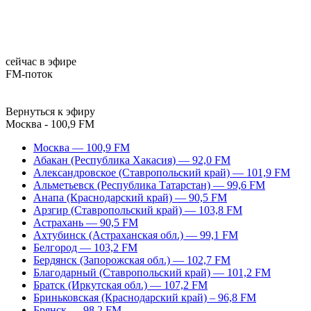
сейчас в эфире
FM-поток
Вернуться к эфиру
Москва - 100,9 FM
Москва — 100,9 FM
Абакан (Республика Хакасия) — 92,0 FM
Александровское (Ставропольский край) — 101,9 FM
Альметьевск (Республика Татарстан) — 99,6 FM
Анапа (Краснодарский край) — 90,5 FM
Арзгир (Ставропольский край) — 103,8 FM
Астрахань — 90,5 FM
Ахтубинск (Астраханская обл.) — 99,1 FM
Белгород — 103,2 FM
Бердянск (Запорожская обл.) — 102,7 FM
Благодарный (Ставропольский край) — 101,2 FM
Братск (Иркутская обл.) — 107,2 FM
Бриньковская (Краснодарский край) – 96,8 FM
Брянск — 98,2 FM