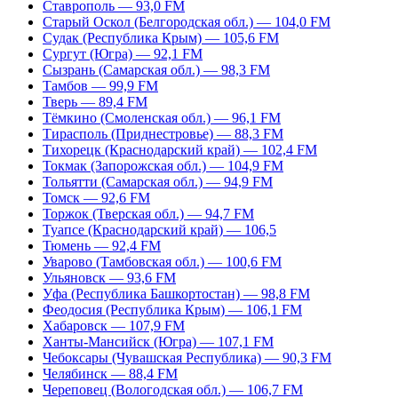
Ставрополь — 93,0 FM
Старый Оскол (Белгородская обл.) — 104,0 FM
Судак (Республика Крым) — 105,6 FM
Сургут (Югра) — 92,1 FM
Сызрань (Самарская обл.) — 98,3 FM
Тамбов — 99,9 FM
Тверь — 89,4 FM
Тёмкино (Смоленская обл.) — 96,1 FM
Тирасполь (Приднестровье) — 88,3 FM
Тихорецк (Краснодарский край) — 102,4 FM
Токмак (Запорожская обл.) — 104,9 FM
Тольятти (Самарская обл.) — 94,9 FM
Томск — 92,6 FM
Торжок (Тверская обл.) — 94,7 FM
Туапсе (Краснодарский край) — 106,5
Тюмень — 92,4 FM
Уварово (Тамбовская обл.) — 100,6 FM
Ульяновск — 93,6 FM
Уфа (Республика Башкортостан) — 98,8 FM
Феодосия (Республика Крым) — 106,1 FM
Хабаровск — 107,9 FM
Ханты-Мансийск (Югра) — 107,1 FM
Чебоксары (Чувашская Республика) — 90,3 FM
Челябинск — 88,4 FM
Череповец (Вологодская обл.) — 106,7 FM