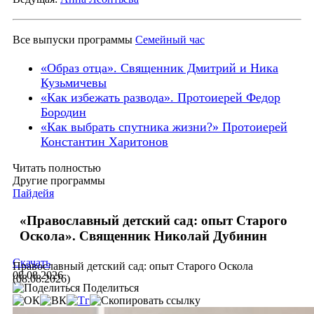
Все выпуски программы
Семейный час
«Образ отца». Священник Дмитрий и Ника
Кузьмичевы
«Как избежать развода». Протоиерей Федор
Бородин
«Как выбрать спутника жизни?» Протоиерей
Константин Харитонов
Читать полностью
Другие программы
Пайдейя
«Православный детский сад: опыт Старого
Оскола». Священник Николай Дубинин
Скачать
Православный детский сад: опыт Старого Оскола
08.08.2026
(08.08.2026)
Поделиться