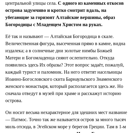
центральной улицы села.
С одного из каменных откосов
острова задумчиво и кротко смотрит вдаль, на
убегающие за горизонт Алтайские вершины, образ
Богородицы с Младенцем Христом на руках.
Её так и называют — Алтайская Богородица в скале.
Величественная фигура, высеченная прямо в камне, видна
издалека; а в солнечные дни золотые нимбы Божьей
Матери и Богомладенца сияют ослепительно. Откуда
появились здесь Их образы? Этот вопрос задаёт, пожалуй,
каждый турист и паломник. На него ответят насельницы
Иоанно-Богословского скита Барнаульского Знаменского
женского монастыря, который располагается здесь же. Но
сначала отведут в музей при храме и расскажут историю
острова.
Он носит весьма нехарактерное для здешних мест название
— Патмос. Точно так же называется остров за много тысяч
миль отсюда, в Эгейском море у берегов Греции. Там в 1-м