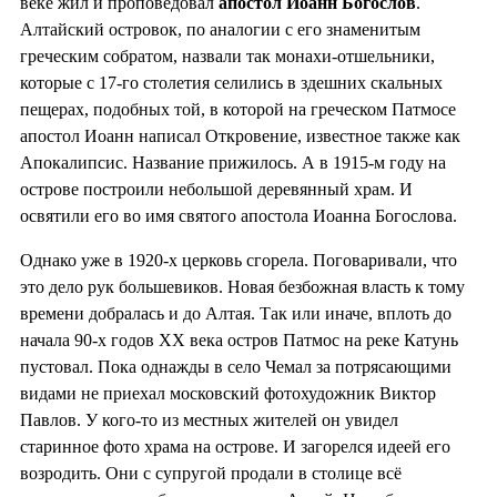
веке жил и проповедовал
апостол Иоанн Богослов
.
Алтайский островок, по аналогии с его знаменитым
греческим собратом, назвали так монахи-отшельники,
которые с 17-го столетия селились в здешних скальных
пещерах, подобных той, в которой на греческом Патмосе
апостол Иоанн написал Откровение, известное также как
Апокалипсис. Название прижилось. А в 1915-м году на
острове построили небольшой деревянный храм. И
освятили его во имя святого апостола Иоанна Богослова.
Однако уже в 1920-х церковь сгорела. Поговаривали, что
это дело рук большевиков. Новая безбожная власть к тому
времени добралась и до Алтая. Так или иначе, вплоть до
начала 90-х годов ХХ века остров Патмос на реке Катунь
пустовал. Пока однажды в село Чемал за потрясающими
видами не приехал московский фотохудожник Виктор
Павлов. У кого-то из местных жителей он увидел
старинное фото храма на острове. И загорелся идеей его
возродить. Они с супругой продали в столице всё