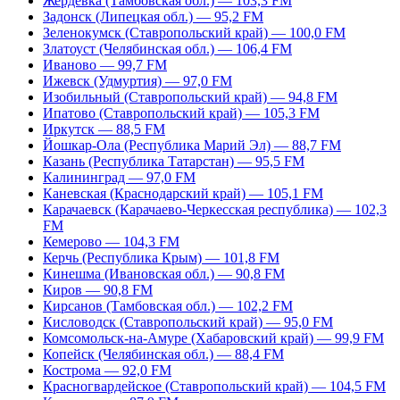
Жердевка (Тамбовская обл.) — 103,3 FM
Задонск (Липецкая обл.) — 95,2 FM
Зеленокумск (Ставропольский край) — 100,0 FM
Златоуст (Челябинская обл.) — 106,4 FM
Иваново — 99,7 FM
Ижевск (Удмуртия) — 97,0 FM
Изобильный (Ставропольский край) — 94,8 FM
Ипатово (Ставропольский край) — 105,3 FM
Иркутск — 88,5 FM
Йошкар-Ола (Республика Марий Эл) — 88,7 FM
Казань (Республика Татарстан) — 95,5 FM
Калининград — 97,0 FM
Каневская (Краснодарский край) — 105,1 FM
Карачаевск (Карачаево-Черкесская республика) — 102,3
FM
Кемерово — 104,3 FM
Керчь (Республика Крым) — 101,8 FM
Кинешма (Ивановская обл.) — 90,8 FM
Киров — 90,8 FM
Кирсанов (Тамбовская обл.) — 102,2 FM
Кисловодск (Ставропольский край) — 95,0 FM
Комсомольск-на-Амуре (Хабаровский край) — 99,9 FM
Копейск (Челябинская обл.) — 88,4 FM
Кострома — 92,0 FM
Красногвардейское (Ставропольский край) — 104,5 FM