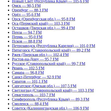
Новый Свет (Республика Крым) — 105,6 FM
Омск — 90,5 FM
Оренбург — 88,3 FM
Орёл — 95,6 FM
Орск (Оренбургская обл.) — 95,8 FM
Оса (Пермский край) — 103,3 FM
Осташков (Тверская обл.) — 99,4 FM
Пенза — 94,7 FM
Пермь — 95,0 FM
Псков — 88,8 FM
Петрозаводск (Республика Карелия) — 101,0 FM
Пятигорск (Ставропольский край) — 89,2 FM
Ржев (Тверская обл.) — 102,4 FM
Ростов-на-Дону — 95,7 FM
Русское (Ставропольский край) — 99,7 FM
Рязань — 102,5 FM
Самара — 96,8 FM
Санкт-Петербург — 92,9 FM
Саратов — 101,1 FM
Саргатское (Омская обл.) — 107,5 FM
Светлоград (Ставропольский край) — 103,3 FM
Севастополь — 103,7 FM
Симферополь (Республика Крым) — 89,3 FM
Смоленск — 88,4 FM
Советск (Калининградская обл.) — 106,9 FM