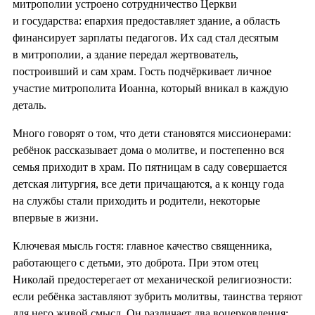
митрополии устроено сотрудничество Церкви
и государства: епархия предоставляет здание, а область
финансирует зарплаты педагогов. Их сад стал десятым
в митрополии, а здание передал жертвователь,
построивший и сам храм. Гость подчёркивает личное
участие митрополита Иоанна, который вникал в каждую
деталь.
Много говорят о том, что дети становятся миссионерами:
ребёнок рассказывает дома о молитве, и постепенно вся
семья приходит в храм. По пятницам в саду совершается
детская литургия, все дети причащаются, а к концу года
на службы стали приходить и родители, некоторые
впервые в жизни.
Ключевая мысль гостя: главное качество священника,
работающего с детьми, это доброта. При этом отец
Николай предостерегает от механической религиозности:
если ребёнка заставляют зубрить молитвы, таинства теряют
для него живой смысл. Он различает два воцерковления: