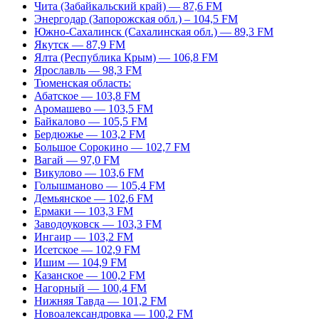
Чита (Забайкальский край) — 87,6 FM
Энергодар (Запорожская обл.) – 104,5 FM
Южно-Сахалинск (Сахалинская обл.) — 89,3 FM
Якутск — 87,9 FM
Ялта (Республика Крым) — 106,8 FM
Ярославль — 98,3 FM
Тюменская область:
Абатское — 103,8 FM
Аромашево — 103,5 FM
Байкалово — 105,5 FM
Бердюжье — 103,2 FM
Большое Сорокино — 102,7 FM
Вагай — 97,0 FM
Викулово — 103,6 FM
Голышманово — 105,4 FM
Демьянское — 102,6 FM
Ермаки — 103,3 FM
Заводоуковск — 103,3 FM
Ингаир — 103,2 FM
Исетское — 102,9 FM
Ишим — 104,9 FM
Казанское — 100,2 FM
Нагорный — 100,4 FM
Нижняя Тавда — 101,2 FM
Новоалександровка — 100,2 FM