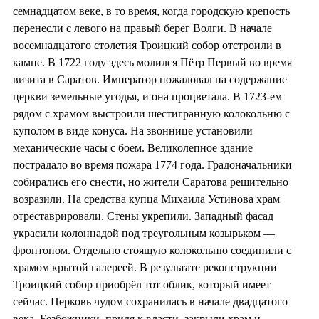
семнадцатом веке, в то время, когда городскую крепость
перенесли с левого на правый берег Волги. В начале
восемнадцатого столетия Троицкий собор отстроили в
камне. В 1722 году здесь молился Пётр Первый во время
визита в Саратов. Император пожаловал на содержание
церкви земельные угодья, и она процветала. В 1723-ем
рядом с храмом выстроили шестигранную колокольню с
куполом в виде конуса. На звоннице установили
механические часы с боем. Великолепное здание
пострадало во время пожара 1774 года. Градоначальники
собирались его снести, но жители Саратова решительно
возразили. На средства купца Михаила Устинова храм
отреставрировали. Стены укрепили. Западный фасад
украсили колоннадой под треугольным козырьком —
фронтоном. Отдельно стоящую колокольню соединили с
храмом крытой галереей. В результате реконструкции
Троицкий собор приобрёл тот облик, который имеет
сейчас. Церковь чудом сохранилась в начале двадцатого
века. Безбожники, придя к власти, закрыли храм и