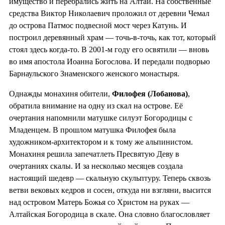
имущество и перебрались жить на Алтай. На собственные
средства Виктор Николаевич проложил от деревни Чемал
до острова Патмос подвесной мост через Катунь. И
построил деревянный храм — точь-в-точь, как тот, который
стоял здесь когда-то. В 2001-м году его освятили — вновь
во имя апостола Иоанна Богослова. И передали подворью
Барнаульского Знаменского женского монастыря.
Однажды монахиня обители,
Филофея (Лобанова)
,
обратила внимание на одну из скал на острове. Её
очертания напомнили матушке силуэт Богородицы с
Младенцем. В прошлом матушка Филофея была
художником-архитектором и к тому же альпинистом.
Монахиня решила запечатлеть Пресвятую Деву в
очертаниях скалы. И за несколько месяцев создала
настоящий шедевр — скальную скульптуру. Теперь сквозь
ветви вековых кедров и сосен, откуда ни взгляни, высится
над островом Матерь Божья со Христом на руках —
Алтайская Богородица в скале. Она словно благословляет