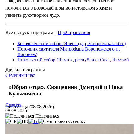
каждого, кто приезжает на алтайский остров Патмос
помолиться в возрождённом монастырском храме и
увидеть рукотворное чудо.
Все выпуски программы
ПроСтранствия
Богоявленский собор (Энергодар, Запорожская обл.)
Источник святителя Митрофана Воронежского (г.
Воронеж)
Никольский собор (Якутск, республика Саха, Якутия)
Другие программы
Семейный час
«Образ отца». Священник Дмитрий и Ника
Кузьмичевы
Скачать
Образ отца (08.08.2026)
08.08.2026
Поделиться