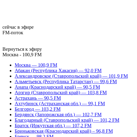
сейчас в эфире
FM-поток
Вернуться к эфиру
Москва - 100,9 FM
Москва — 100,9 FM
Абакан (Республика Хакасия) — 92,0 FM
Александровское (Ставропольский край) — 101,9 FM
Альметьевск (Республика Татарстан) — 99,6 FM
Анапа (Краснодарский край) — 90,5 FM
Арзгир (Ставропольский край) — 103,8 FM
Астрахань — 90,5 FM
Ахтубинск (Астраханская обл.) — 99,1 FM
Белгород — 103,2 FM
Бердянск (Запорожская обл.) — 102,7 FM
Благодарный (Ставропольский край) — 101,2 FM
Братск (Иркутская обл.) — 107,2 FM
Бриньковская (Краснодарский край) – 96,8 FM
Брянск — 98,2 FM