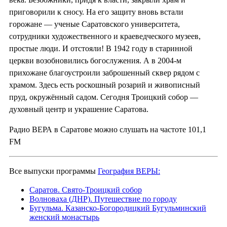
приговорили к сносу. На его защиту вновь встали
горожане — ученые Саратовского университета,
сотрудники художественного и краеведческого музеев,
простые люди. И отстояли! В 1942 году в старинной
церкви возобновились богослужения. А в 2004-м
прихожане благоустроили заброшенный сквер рядом с
храмом. Здесь есть роскошный розарий и живописный
пруд, окружённый садом. Сегодня Троицкий собор —
духовный центр и украшение Саратова.
Радио ВЕРА в Саратове можно слушать на частоте 101,1
FM
Все выпуски программы
География ВЕРЫ:
Саратов. Свято-Троицкий собор
Волноваха (ДНР). Путешествие по городу
Бугульма. Казанско-Богородицкий Бугульминский
женский монастырь